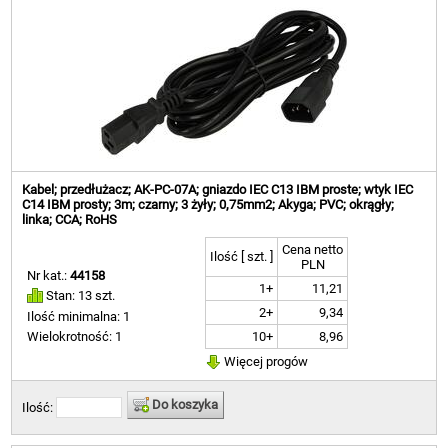
Kabel; przedłużacz; AK-PC-07A; gniazdo IEC C13 IBM proste; wtyk IEC
C14 IBM prosty; 3m; czarny; 3 żyły; 0,75mm2; Akyga; PVC; okrągły;
linka; CCA; RoHS
Cena netto
Ilość [ szt. ]
PLN
Nr kat.:
44158
1+
11,21
Stan: 13 szt.
2+
9,34
Ilość minimalna: 1
10+
8,96
Wielokrotność: 1
Więcej progów
Do koszyka
Ilość: