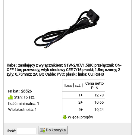
Kabel; zasilający z wyłącznikiem; S1W-2/07/1.5BK; przełącznik ON-
OFF 1tor; przewody; wtyk sieciowy CEE 7/16 płaski; 1,5m; czarny; 2
żyły; 0,75mm2; 2A; BQ Cable; PVC; płaski; linka; Cu; RoHS
Cena netto
Ilość [ szt. ]
PLN
Nr kat.:
26526
1+
12,78
Stan: 16 szt.
2+
10,65
Ilość minimalna: 1
5+
10,24
Wielokrotność: 1
Więcej progów
Do koszyka
Ilość: