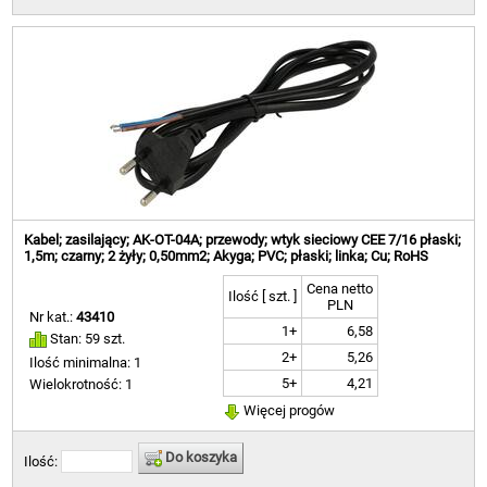
Kabel; zasilający; AK-OT-04A; przewody; wtyk sieciowy CEE 7/16 płaski;
1,5m; czarny; 2 żyły; 0,50mm2; Akyga; PVC; płaski; linka; Cu; RoHS
Cena netto
Ilość [ szt. ]
PLN
Nr kat.:
43410
1+
6,58
Stan: 59 szt.
2+
5,26
Ilość minimalna: 1
5+
4,21
Wielokrotność: 1
Więcej progów
Do koszyka
Ilość: