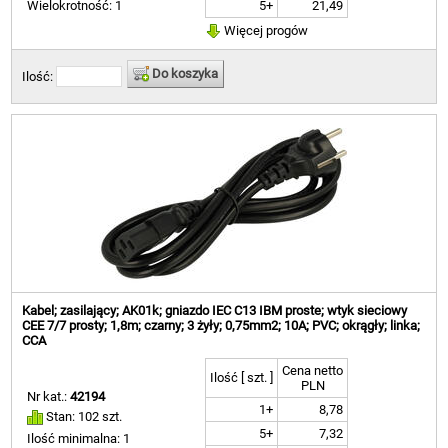
5+
21,49
Wielokrotność: 1
Więcej progów
Do koszyka
Ilość:
Kabel; zasilający; AK01k; gniazdo IEC C13 IBM proste; wtyk sieciowy
CEE 7/7 prosty; 1,8m; czarny; 3 żyły; 0,75mm2; 10A; PVC; okrągły; linka;
CCA
Cena netto
Ilość [ szt. ]
PLN
Nr kat.:
42194
1+
8,78
Stan: 102 szt.
5+
7,32
Ilość minimalna: 1