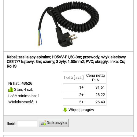
Kabel; zasilający spiralny; H05VV-F1,50-3m; przewody; wtyk sieciowy
CEE 7/7 kątowy; 3m; czarny; 3 żyły; 1,50mm2; PVC; okrągły; linka; Cu;
RoHS
Cena netto
Ilość [ szt. ]
PLN
Nr kat.:
43626
1+
31,61
Stan: 4 szt.
2+
28,22
Ilość minimalna: 1
5+
26,49
Wielokrotność: 1
Więcej progów
Do koszyka
Ilość: