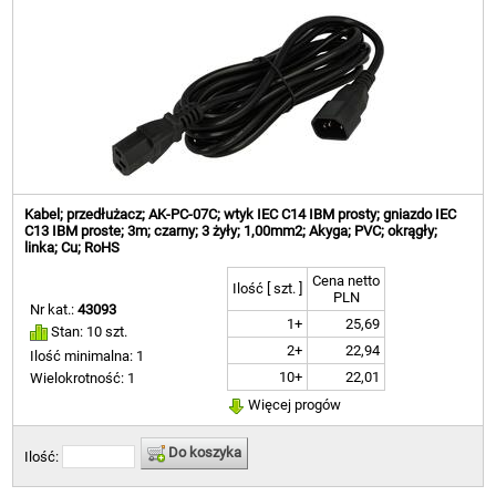
Kabel; przedłużacz; AK-PC-07C; wtyk IEC C14 IBM prosty; gniazdo IEC
C13 IBM proste; 3m; czarny; 3 żyły; 1,00mm2; Akyga; PVC; okrągły;
linka; Cu; RoHS
Cena netto
Ilość [ szt. ]
PLN
Nr kat.:
43093
1+
25,69
Stan: 10 szt.
2+
22,94
Ilość minimalna: 1
10+
22,01
Wielokrotność: 1
Więcej progów
Do koszyka
Ilość: