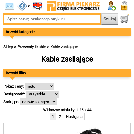
▾
Rozwiń kategorie
Sklep
Przewody i kable
Kable zasilające
Kable zasilające
Rozwiń filtry
Pokaż ceny:
Dostępność:
Sortuj po:
Widoczne artykuły: 1-25 z 44
1
2
Następna