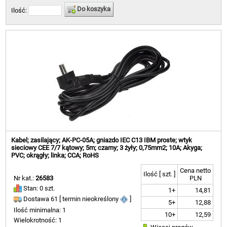
Do koszyka
Ilość:
Kabel; zasilający; AK-PC-05A; gniazdo IEC C13 IBM proste; wtyk
sieciowy CEE 7/7 kątowy; 5m; czarny; 3 żyły; 0,75mm2; 10A; Akyga;
PVC; okrągły; linka; CCA; RoHS
Cena netto
Ilość [ szt. ]
Nr kat.:
26583
PLN
Stan: 0 szt.
1+
14,81
Dostawa 61 [ termin nieokreślony
]
5+
12,88
Ilość minimalna: 1
10+
12,59
Wielokrotność: 1