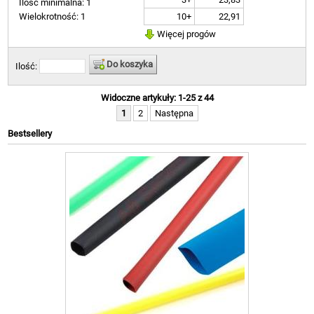
Ilość minimalna: 1
10+
22,91
Wielokrotność: 1
Więcej progów
Do koszyka
Ilość:
Widoczne artykuły: 1-25 z 44
1
2
Następna
Bestsellery