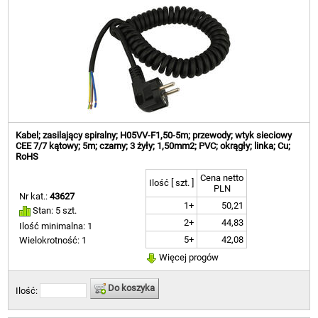
Kabel; zasilający spiralny; H05VV-F1,50-5m; przewody; wtyk sieciowy
CEE 7/7 kątowy; 5m; czarny; 3 żyły; 1,50mm2; PVC; okrągły; linka; Cu;
RoHS
Cena netto
Ilość [ szt. ]
PLN
Nr kat.:
43627
1+
50,21
Stan: 5 szt.
2+
44,83
Ilość minimalna: 1
5+
42,08
Wielokrotność: 1
Więcej progów
Do koszyka
Ilość: