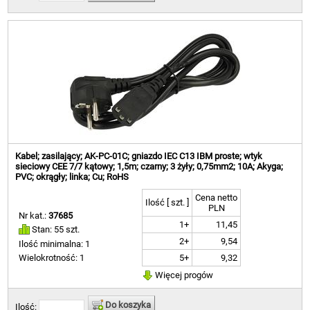
Kabel; zasilający; AK-PC-01C; gniazdo IEC C13 IBM proste; wtyk
sieciowy CEE 7/7 kątowy; 1,5m; czarny; 3 żyły; 0,75mm2; 10A; Akyga;
PVC; okrągły; linka; Cu; RoHS
Cena netto
Ilość [ szt. ]
PLN
Nr kat.:
37685
1+
11,45
Stan: 55 szt.
2+
9,54
Ilość minimalna: 1
5+
9,32
Wielokrotność: 1
Więcej progów
Do koszyka
Ilość: