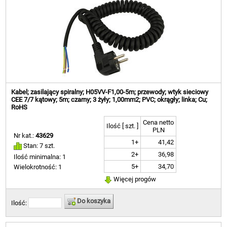
Kabel; zasilający spiralny; H05VV-F1,00-5m; przewody; wtyk sieciowy
CEE 7/7 kątowy; 5m; czarny; 3 żyły; 1,00mm2; PVC; okrągły; linka; Cu;
RoHS
Cena netto
Ilość [ szt. ]
PLN
Nr kat.:
43629
1+
41,42
Stan: 7 szt.
2+
36,98
Ilość minimalna: 1
5+
34,70
Wielokrotność: 1
Więcej progów
Do koszyka
Ilość: