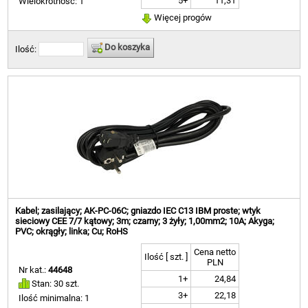
5+
11,31
Wielokrotność: 1
Więcej progów
Do koszyka
Ilość:
Kabel; zasilający; AK-PC-06C; gniazdo IEC C13 IBM proste; wtyk
sieciowy CEE 7/7 kątowy; 3m; czarny; 3 żyły; 1,00mm2; 10A; Akyga;
PVC; okrągły; linka; Cu; RoHS
Cena netto
Ilość [ szt. ]
PLN
Nr kat.:
44648
1+
24,84
Stan: 30 szt.
3+
22,18
Ilość minimalna: 1