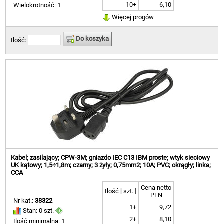
10+
6,10
Wielokrotność: 1
Więcej progów
Do koszyka
Ilość:
Kabel; zasilający; CPW-3M; gniazdo IEC C13 IBM proste; wtyk sieciowy
UK kątowy; 1,5÷1,8m; czarny; 3 żyły; 0,75mm2; 10A; PVC; okrągły; linka;
CCA
Cena netto
Ilość [ szt. ]
PLN
Nr kat.:
38322
1+
9,72
Stan: 0 szt.
2+
8,10
Ilość minimalna: 1