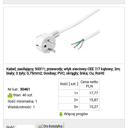
Kabel; zasilający; 93311; przewody; wtyk sieciowy CEE 7/7 kątowy; 2m;
biały; 3 żyły; 0,75mm2; Goobay; PVC; okrągły; linka; Cu; RoHS
Cena netto
Ilość [ szt. ]
PLN
Nr kat.:
30461
1+
17,77
Stan: 40 szt.
2+
15,87
Ilość minimalna: 1
5+
15,27
Wielokrotność: 1
Więcej progów
Do koszyka
Ilość: