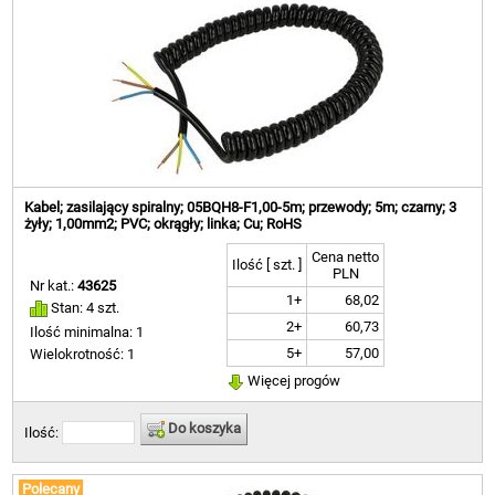
Kabel; zasilający spiralny; 05BQH8-F1,00-5m; przewody; 5m; czarny; 3
żyły; 1,00mm2; PVC; okrągły; linka; Cu; RoHS
Cena netto
Ilość [ szt. ]
PLN
Nr kat.:
43625
1+
68,02
Stan: 4 szt.
2+
60,73
Ilość minimalna: 1
5+
57,00
Wielokrotność: 1
Więcej progów
Do koszyka
Ilość:
Polecany