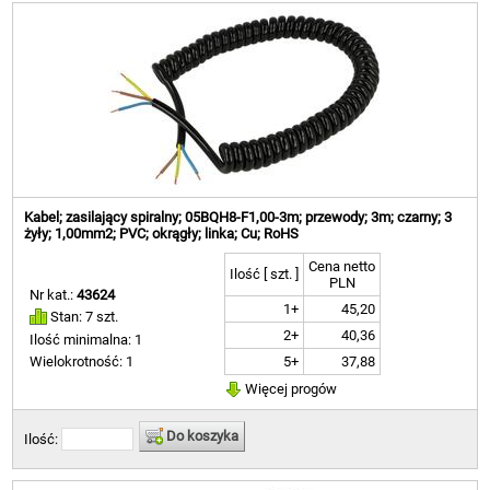
Kabel; zasilający spiralny; 05BQH8-F1,00-3m; przewody; 3m; czarny; 3
żyły; 1,00mm2; PVC; okrągły; linka; Cu; RoHS
Cena netto
Ilość [ szt. ]
PLN
Nr kat.:
43624
1+
45,20
Stan: 7 szt.
2+
40,36
Ilość minimalna: 1
5+
37,88
Wielokrotność: 1
Więcej progów
Do koszyka
Ilość: