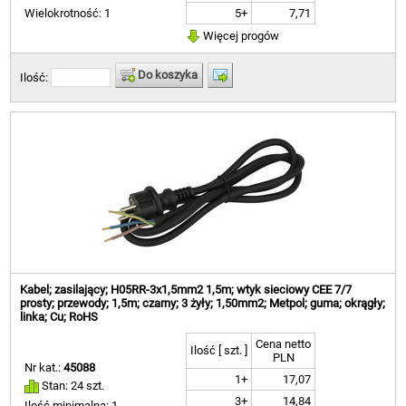
5+
7,71
Wielokrotność: 1
Więcej progów
Do koszyka
Ilość:
Kabel; zasilający; H05RR-3x1,5mm2 1,5m; wtyk sieciowy CEE 7/7
prosty; przewody; 1,5m; czarny; 3 żyły; 1,50mm2; Metpol; guma; okrągły;
linka; Cu; RoHS
Cena netto
Ilość [ szt. ]
PLN
Nr kat.:
45088
1+
17,07
Stan: 24 szt.
3+
14,84
Ilość minimalna: 1