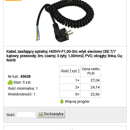
Kabel; zasilający spiralny; H05VV-F1,00-3m; wtyk sieciowy CEE 7/7
kątowy; przewody; 3m; czarny; 3 żyły; 1,00mm2; PVC; okrągły; linka; Cu;
RoHS
Cena netto
Ilość [ szt. ]
PLN
Nr kat.:
43628
1+
27,04
Stan: 5 szt.
2+
24,14
Ilość minimalna: 1
5+
22,66
Wielokrotność: 1
Więcej progów
Do koszyka
Ilość: