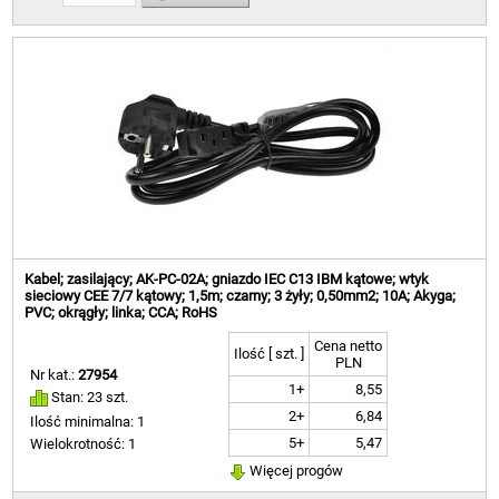
Kabel; zasilający; AK-PC-02A; gniazdo IEC C13 IBM kątowe; wtyk
sieciowy CEE 7/7 kątowy; 1,5m; czarny; 3 żyły; 0,50mm2; 10A; Akyga;
PVC; okrągły; linka; CCA; RoHS
Cena netto
Ilość [ szt. ]
PLN
Nr kat.:
27954
1+
8,55
Stan: 23 szt.
2+
6,84
Ilość minimalna: 1
5+
5,47
Wielokrotność: 1
Więcej progów