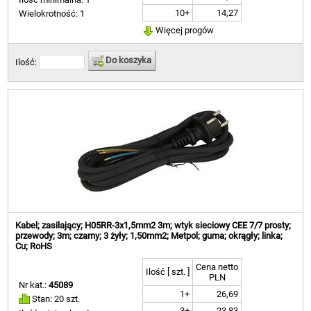
10+
14,27
Wielokrotność: 1
Więcej progów
Do koszyka
Ilość:
Kabel; zasilający; H05RR-3x1,5mm2 3m; wtyk sieciowy CEE 7/7 prosty;
przewody; 3m; czarny; 3 żyły; 1,50mm2; Metpol; guma; okrągły; linka;
Cu; RoHS
Cena netto
Ilość [ szt. ]
PLN
Nr kat.:
45089
1+
26,69
Stan: 20 szt.
3+
23,83