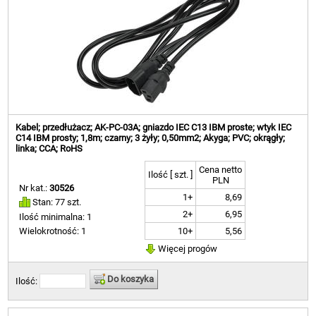
Kabel; przedłużacz; AK-PC-03A; gniazdo IEC C13 IBM proste; wtyk IEC
C14 IBM prosty; 1,8m; czarny; 3 żyły; 0,50mm2; Akyga; PVC; okrągły;
linka; CCA; RoHS
Cena netto
Ilość [ szt. ]
PLN
Nr kat.:
30526
1+
8,69
Stan: 77 szt.
2+
6,95
Ilość minimalna: 1
10+
5,56
Wielokrotność: 1
Więcej progów
Do koszyka
Ilość: