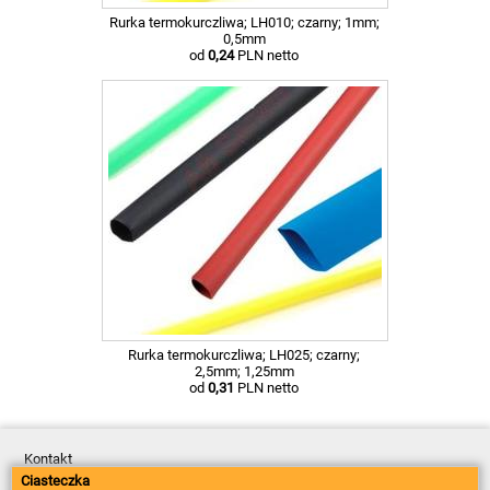
Rurka termokurczliwa; LH010; czarny; 1mm;
0,5mm
od
0,24
PLN netto
Rurka termokurczliwa; LH025; czarny;
2,5mm; 1,25mm
od
0,31
PLN netto
Kontakt
Dostawa
Ciasteczka