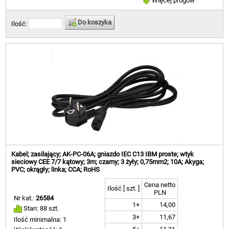
Więcej progów
Do koszyka
Ilość:
Kabel; zasilający; AK-PC-06A; gniazdo IEC C13 IBM proste; wtyk
sieciowy CEE 7/7 kątowy; 3m; czarny; 3 żyły; 0,75mm2; 10A; Akyga;
PVC; okrągły; linka; CCA; RoHS
Cena netto
Ilość [ szt. ]
PLN
Nr kat.:
26584
1+
14,00
Stan: 88 szt.
3+
11,67
Ilość minimalna: 1