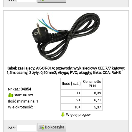
Kabel; zasilający; AK-OT-01A; przewody; wtyk sieciowy CEE 7/7 kątowy;
1,5m; czarny; 3 żyły; 0,50mm2; Akyga; PVC; okrągły; linka; CCA; RoHS
Cena netto
Ilość [ szt. ]
PLN
Nr kat.:
34054
1+
8,39
Stan: 86 szt.
2+
6,71
Ilość minimalna: 1
10+
5,37
Wielokrotność: 1
Więcej progów
Do koszyka
Ilość: