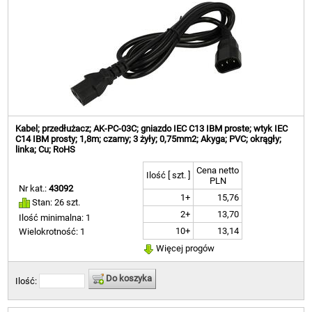
Kabel; przedłużacz; AK-PC-03C; gniazdo IEC C13 IBM proste; wtyk IEC
C14 IBM prosty; 1,8m; czarny; 3 żyły; 0,75mm2; Akyga; PVC; okrągły;
linka; Cu; RoHS
Cena netto
Ilość [ szt. ]
PLN
Nr kat.:
43092
1+
15,76
Stan: 26 szt.
2+
13,70
Ilość minimalna: 1
10+
13,14
Wielokrotność: 1
Więcej progów
Do koszyka
Ilość: