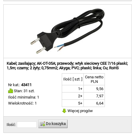
Kabel; zasilający; AK-OT-05A; przewody; wtyk sieciowy CEE 7/16 płaski;
1,5m; czarny; 2 żyły; 0,75mm2; Akyga; PVC; płaski; linka; Cu; RoHS
Cena netto
Ilość [ szt. ]
PLN
Nr kat.:
43411
1+
9,56
Stan: 31 szt.
2+
7,97
Ilość minimalna: 1
5+
6,64
Wielokrotność: 1
Więcej progów
Do koszyka
Ilość: