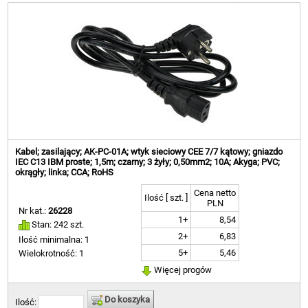
Kabel; zasilający; AK-PC-01A; wtyk sieciowy CEE 7/7 kątowy; gniazdo
IEC C13 IBM proste; 1,5m; czarny; 3 żyły; 0,50mm2; 10A; Akyga; PVC;
okrągły; linka; CCA; RoHS
Cena netto
Ilość [ szt. ]
PLN
Nr kat.:
26228
1+
8,54
Stan: 242 szt.
2+
6,83
Ilość minimalna: 1
5+
5,46
Wielokrotność: 1
Więcej progów
Do koszyka
Ilość: