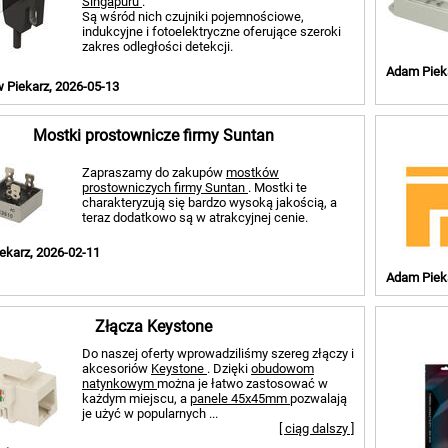
Singapuru
.
Są wśród nich czujniki pojemnościowe,
indukcyjne i fotoelektryczne oferujące szeroki
zakres odległości detekcji.
Adam Pieka
 Piekarz, 2026-05-13
Mostki prostownicze firmy Suntan
Zapraszamy do zakupów
mostków
prostowniczych firmy Suntan
. Mostki te
charakteryzują się bardzo wysoką jakością, a
teraz dodatkowo są w atrakcyjnej cenie.
ekarz, 2026-02-11
Adam Pieka
Złącza Keystone
Do naszej oferty wprowadziliśmy szereg złączy i
akcesoriów
Keystone
. Dzięki
obudowom
natynkowym
można je łatwo zastosować w
każdym miejscu, a
panele 45x45mm
pozwalają
je użyć w popularnych ...
[ ciąg dalszy ]