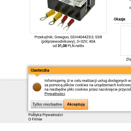
Okazje
Przekaźnik; Greegoo; GDH4044ZD3; SSR
(półprzewodnikowy); 3÷32V; 40A
od
31,08
PLN netto
Złą
Ciasteczka
Informujemy, iż w celu realizacji usług dostępnych
za pomocą plików cookies na urządzeniach końcowych
Kontakt
na niezbędne pliki cookies przez naciśnięcie przyci
Dostawa
Prywatności
.
Płatność
Zwroty
Reklamacje
Regulamin
Polityka Prywatności
O Firmie
Data ostatniej aktualizacji: 2026-08-07