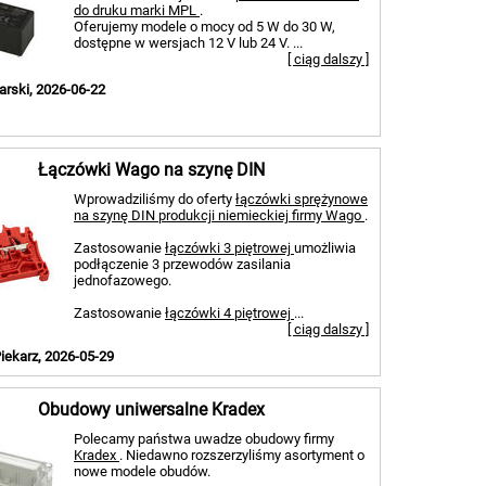
do druku marki MPL
.
Oferujemy modele o mocy od 5 W do 30 W,
dostępne w wersjach 12 V lub 24 V. ...
[ ciąg dalszy ]
arski, 2026-06-22
Łączówki Wago na szynę DIN
Wprowadziliśmy do oferty
łączówki sprężynowe
na szynę DIN produkcji niemieckiej firmy Wago
.
Zastosowanie
łączówki 3 piętrowej
umożliwia
podłączenie 3 przewodów zasilania
jednofazowego.
Zastosowanie
łączówki 4 piętrowej
...
[ ciąg dalszy ]
iekarz, 2026-05-29
Obudowy uniwersalne Kradex
Polecamy państwa uwadze obudowy firmy
Kradex
. Niedawno rozszerzyliśmy asortyment o
nowe modele obudów.