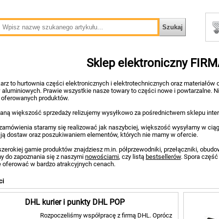
Sklep elektroniczny FIR
arz to hurtownia części elektronicznych i elektrotechnicznych oraz materiałów d
 aluminiowych. Prawie wszystkie nasze towary to części nowe i powtarzalne. N
i oferowanych produktów.
ną większość sprzedaży relizujemy wysyłkowo za pośrednictwem sklepu intern
zamówienia staramy się realizować jak naszybciej, większość wysyłamy w cią
ją dostaw oraz poszukiwaniem elementów, których nie mamy w ofercie.
zerokiej gamie produktów znajdziesz m.in. półprzewodniki, przełączniki, obudowy
 do zapoznania się z naszymi
nowościami
, czy listą
bestsellerów
. Spora część
 oferować w bardzo atrakcyjnych cenach.
ci
DHL kurier i punkty DHL POP
Rozpoczeliśmy współpracę z firmą DHL. Oprócz