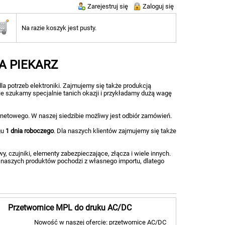
Zarejestruj się
Zaloguj się
Na razie koszyk jest pusty.
MA PIEKARZ
la potrzeb elektroniki. Zajmujemy się także produkcją
ie szukamy specjalnie tanich okazji i przykładamy dużą wagę
etowego. W naszej siedzibie możliwy jest odbiór zamówień.
gu
1 dnia roboczego
. Dla naszych klientów zajmujemy się także
, czujniki, elementy zabezpieczające, złącza i wiele innych.
 naszych produktów pochodzi z własnego importu, dlatego
Przetwornice MPL do druku AC/DC
Nowość w naszej ofercie:
przetwornice AC/DC