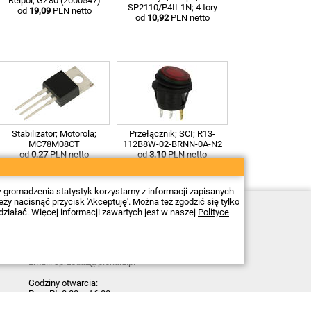
Relpol; GZ80 (2000547)
SP2110/P4II-1N; 4 tory
od
19,09
PLN netto
od
10,92
PLN netto
Stabilizator; Motorola;
Przełącznik; SCI; R13-
MC78M08CT
112B8W-02-BRNN-0A-N2
od
0,27
PLN netto
od
3,10
PLN netto
z gromadzenia statystyk korzystamy z informacji zapisanych
 nacisnąć przycisk 'Akceptuję'. Można też zgodzić się tylko
Sklep elektroniczny Firma Piekarz Sp. z o.o.
działać. Więcej informacji zawartych jest w naszej
Polityce
ul. Wólczyńska 206
01-919 Warszawa
NIP: 118-15-77-240
Tel.
22 599 49 70
Email:
sprzedaz@piekarz.pl
Godziny otwarcia:
Pn – Pt: 8:00 – 16:00