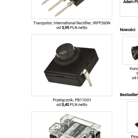
Adam Pi
Tranzystor; International Rectifier; IRFP260N
od
3,95
PLN netto
Nowości
Kond
od
Bestseller
Przełącznik; PB11D01
od
0,40
PLN netto
Piny