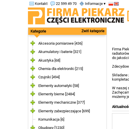
Kontakt
22 599 49 70
Informacje ▾
Kategorie
Zwiń kategorie
Akcesoria pomiarowe [436]
Firma Piek
Akumulatory i baterie [321]
radiatorów
do jakośc
Akustyka [68]
Zdecydowa
Chemia dla elektroniki [215]
Składane 
Czujniki [494]
kompletac
Elementy automatyki [58]
W naszej s
Zachęcamy
Elementy bierne [2484]
możemy je
Elementy mechaniczne [377]
Aktualnoś
Elementy zabezpieczające [699]
Komunikacja [6]
Obudowy [1230]