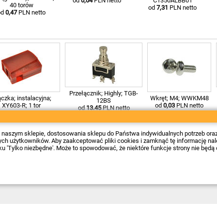
od
0,04
PLN netto
C1350ALBB01
40 torów
od
7,31
PLN netto
od
0,47
PLN netto
Przełącznik; Highly; TGB-
czka; instalacyjna;
Wkręt; M4; WWKM48
12BS
XY603-R; 1 tor
od
0,03
PLN netto
od
13,45
PLN netto
od
0,17
PLN netto
 w naszym sklepie, dostosowania sklepu do Państwa indywidualnych potrzeb ora
 użytkowników. Aby zaakceptować pliki cookies i zamknąć tę informację należy
sku 'Tylko niezbędne'. Może to spowodować, że niektóre funkcje strony nie będą 