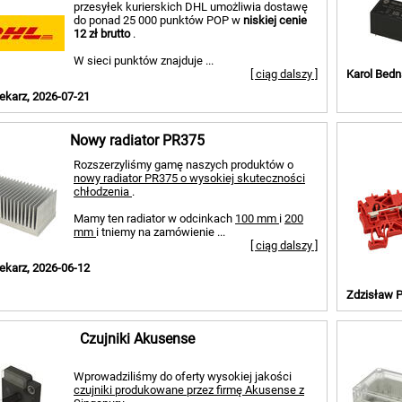
przesyłek kurierskich DHL umożliwia dostawę
do ponad 25 000 punktów POP w
niskiej cenie
12 zł brutto
.
W sieci punktów znajduje ...
[ ciąg dalszy ]
Karol Bedn
ekarz, 2026-07-21
Nowy radiator PR375
Rozszerzyliśmy gamę naszych produktów o
nowy radiator PR375 o wysokiej skuteczności
chłodzenia
.
Mamy ten radiator w odcinkach
100 mm
i
200
mm
i tniemy na zamówienie ...
[ ciąg dalszy ]
ekarz, 2026-06-12
Zdzisław P
Czujniki Akusense
Wprowadziliśmy do oferty wysokiej jakości
czujniki produkowane przez firmę Akusense z