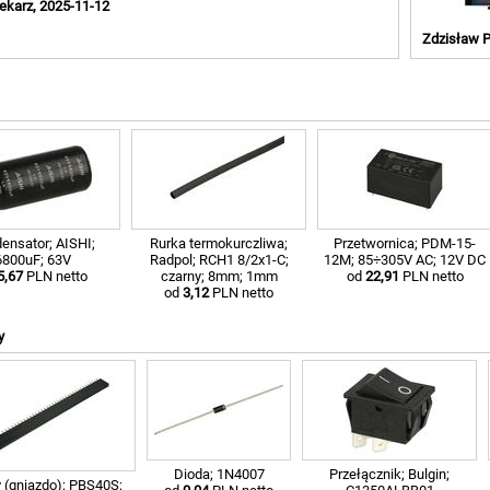
ekarz, 2025-11-12
Zdzisław P
ensator; AISHI;
Rurka termokurczliwa;
Przetwornica; PDM-15-
6800uF; 63V
Radpol; RCH1 8/2x1-C;
12M; 85÷305V AC; 12V DC
5,67
PLN netto
czarny; 8mm; 1mm
od
22,91
PLN netto
od
3,12
PLN netto
y
Dioda; 1N4007
Przełącznik; Bulgin;
 (gniazdo); PBS40S;