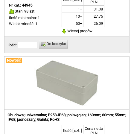
PLN
Nr kat.:
44945
1+
31,08
Stan: 98 szt.
10+
27,75
Ilość minimalna: 1
50+
26,09
Wielokrotność: 1
Więcej progów
Do koszyka
Ilość:
Nowość
Obudowa; uniwersalna; P258-IP68; poliwęglan; 160mm; 80mm; 55mm;
IP68; jasnoszary; Gainta; RoHS
Cena netto
Ilość [ szt. ]
PLN