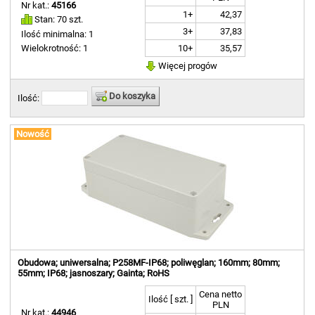
Nr kat.:
45166
1+
42,37
Stan: 70 szt.
3+
37,83
Ilość minimalna: 1
10+
35,57
Wielokrotność: 1
Więcej progów
Do koszyka
Ilość:
Nowość
Obudowa; uniwersalna; P258MF-IP68; poliwęglan; 160mm; 80mm;
55mm; IP68; jasnoszary; Gainta; RoHS
Cena netto
Ilość [ szt. ]
PLN
Nr kat.:
44946