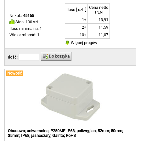
Cena netto
Ilość [ szt. ]
PLN
Nr kat.:
45165
1+
13,91
Stan: 100 szt.
2+
11,59
Ilość minimalna: 1
10+
11,07
Wielokrotność: 1
Więcej progów
Do koszyka
Ilość:
Nowość
Obudowa; uniwersalna; P250MF-IP68; poliwęglan; 52mm; 50mm;
35mm; IP68; jasnoszary; Gainta; RoHS