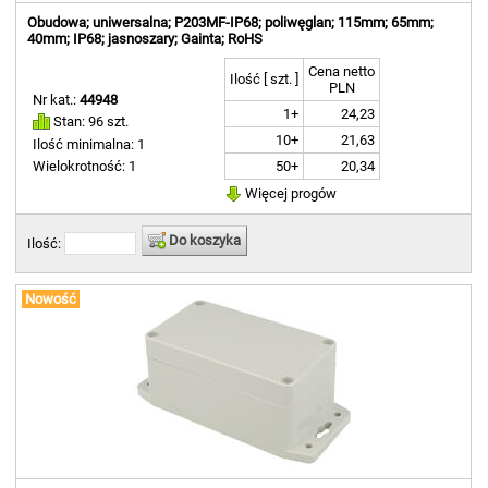
Obudowa; uniwersalna; P203MF-IP68; poliwęglan; 115mm; 65mm;
40mm; IP68; jasnoszary; Gainta; RoHS
Cena netto
Ilość [ szt. ]
PLN
Nr kat.:
44948
1+
24,23
Stan: 96 szt.
10+
21,63
Ilość minimalna: 1
50+
20,34
Wielokrotność: 1
Więcej progów
Do koszyka
Ilość:
Nowość