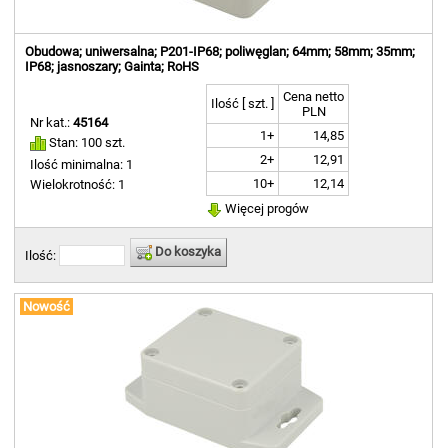
Obudowa; uniwersalna; P201-IP68; poliwęglan; 64mm; 58mm; 35mm;
IP68; jasnoszary; Gainta; RoHS
Cena netto
Ilość [ szt. ]
PLN
Nr kat.:
45164
1+
14,85
Stan: 100 szt.
2+
12,91
Ilość minimalna: 1
10+
12,14
Wielokrotność: 1
Więcej progów
Do koszyka
Ilość:
Nowość