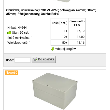
Obudowa; uniwersalna; P201MF-IP68; poliwęglan; 64mm; 58mm;
35mm; IP68; jasnoszary; Gainta; RoHS
Cena netto
Ilość [ szt. ]
PLN
Nr kat.:
44944
1+
16,10
Stan: 99 szt.
10+
14,00
Ilość minimalna: 1
50+
13,16
Wielokrotność: 1
Więcej progów
Do koszyka
Ilość:
Nowość