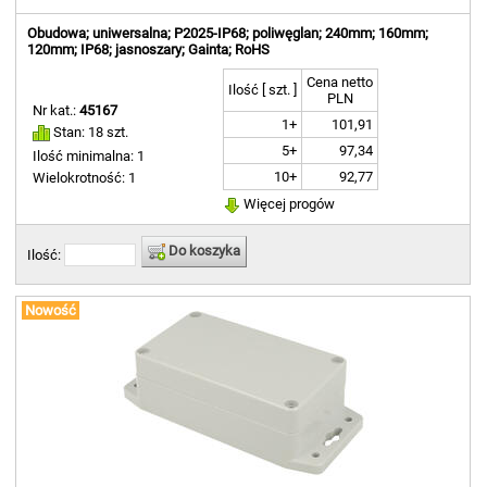
Obudowa; uniwersalna; P2025-IP68; poliwęglan; 240mm; 160mm;
120mm; IP68; jasnoszary; Gainta; RoHS
Cena netto
Ilość [ szt. ]
PLN
Nr kat.:
45167
1+
101,91
Stan: 18 szt.
5+
97,34
Ilość minimalna: 1
10+
92,77
Wielokrotność: 1
Więcej progów
Do koszyka
Ilość:
Nowość