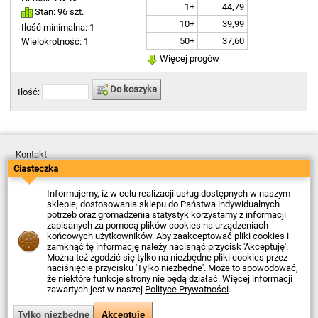
1+
44,79
Stan: 96 szt.
10+
39,99
Ilość minimalna: 1
50+
37,60
Wielokrotność: 1
Więcej progów
Do koszyka
Ilość:
Kontakt
Dostawa
Ciasteczka
Płatność
Zwroty
Informujemy, iż w celu realizacji usług dostępnych w naszym
Reklamacje
sklepie, dostosowania sklepu do Państwa indywidualnych
Regulamin
potrzeb oraz gromadzenia statystyk korzystamy z informacji
Polityka Prywatności
zapisanych za pomocą plików cookies na urządzeniach
O Firmie
końcowych użytkowników. Aby zaakceptować pliki cookies i
zamknąć tę informację należy nacisnąć przycisk 'Akceptuję'.
Data ostatniej aktualizacji: 2026-08-07
Można też zgodzić się tylko na niezbędne pliki cookies przez
© Firma Piekarz Sp. z o.o. 2000-2026
naciśnięcie przycisku 'Tylko niezbędne'. Może to spowodować,
że niektóre funkcje strony nie będą działać. Więcej informacji
Sklep elektroniczny Firma Piekarz Sp. z o.o.
zawartych jest w naszej
Polityce Prywatności
.
ul. Wólczyńska 206
01-919 Warszawa
NIP: 118-15-77-240