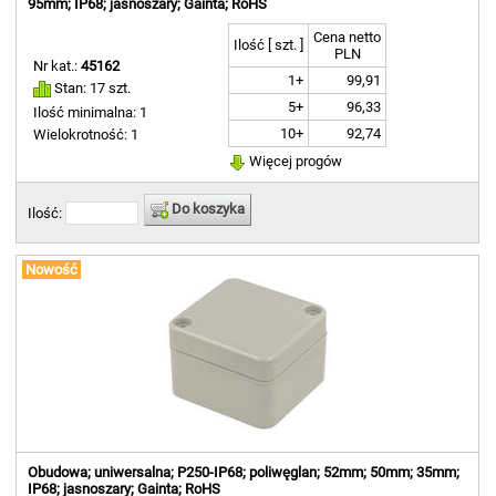
95mm; IP68; jasnoszary; Gainta; RoHS
Cena netto
Ilość [ szt. ]
PLN
Nr kat.:
45162
1+
99,91
Stan: 17 szt.
5+
96,33
Ilość minimalna: 1
10+
92,74
Wielokrotność: 1
Więcej progów
Do koszyka
Ilość:
Nowość
Obudowa; uniwersalna; P250-IP68; poliwęglan; 52mm; 50mm; 35mm;
IP68; jasnoszary; Gainta; RoHS