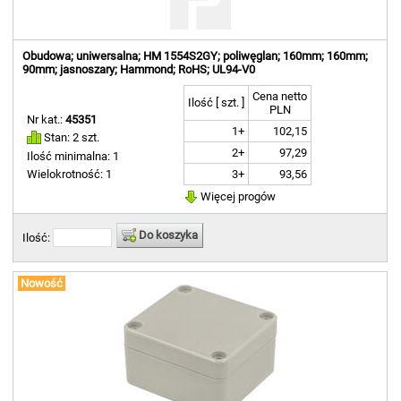
Obudowa; uniwersalna; HM 1554S2GY; poliwęglan; 160mm; 160mm;
90mm; jasnoszary; Hammond; RoHS; UL94-V0
Cena netto
Ilość [ szt. ]
PLN
Nr kat.:
45351
1+
102,15
Stan: 2 szt.
2+
97,29
Ilość minimalna: 1
3+
93,56
Wielokrotność: 1
Więcej progów
Do koszyka
Ilość:
Nowość