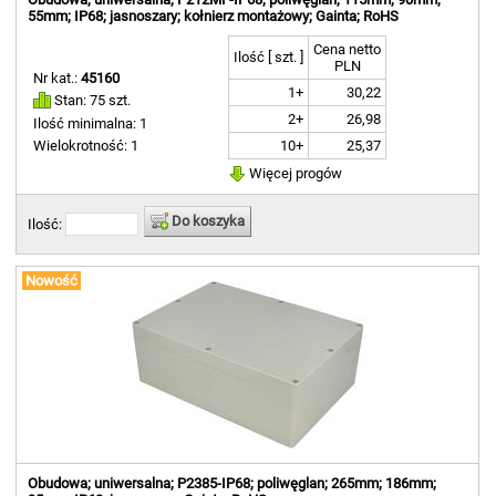
55mm; IP68; jasnoszary; kołnierz montażowy; Gainta; RoHS
Cena netto
Ilość [ szt. ]
PLN
Nr kat.:
45160
1+
30,22
Stan: 75 szt.
2+
26,98
Ilość minimalna: 1
10+
25,37
Wielokrotność: 1
Więcej progów
Do koszyka
Ilość:
Nowość
Obudowa; uniwersalna; P2385-IP68; poliwęglan; 265mm; 186mm;