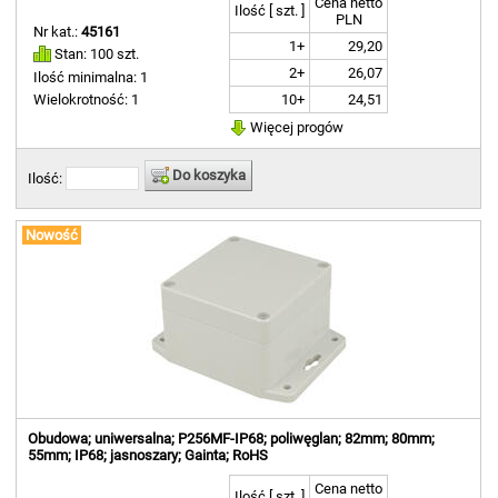
Cena netto
Ilość [ szt. ]
PLN
Nr kat.:
45161
1+
29,20
Stan: 100 szt.
2+
26,07
Ilość minimalna: 1
10+
24,51
Wielokrotność: 1
Więcej progów
Do koszyka
Ilość:
Nowość
Obudowa; uniwersalna; P256MF-IP68; poliwęglan; 82mm; 80mm;
55mm; IP68; jasnoszary; Gainta; RoHS
Cena netto
Ilość [ szt. ]