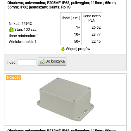
Obudowa; uniwersalna; P205MF-IP68; poliwęglan; 115mm; 65mm;
55mm; IP68; jasnoszary; Gainta; RoHS
Cena netto
Ilość [ szt. ]
PLN
Nr kat.:
44942
1+
26,62
Stan: 100 szt.
10+
23,77
Ilość minimalna: 1
50+
22,45
Wielokrotność: 1
Więcej progów
Do koszyka
Ilość:
Nowość
Obudowa; uniwersalna; P212MF-IP68; poliwęglan; 115mm; 90mm;