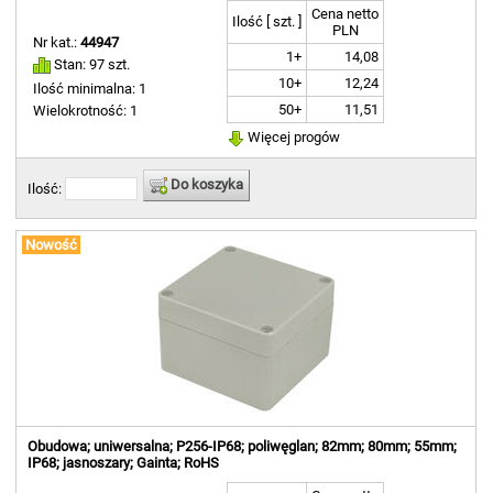
Cena netto
Ilość [ szt. ]
PLN
Nr kat.:
44947
1+
14,08
Stan: 97 szt.
10+
12,24
Ilość minimalna: 1
50+
11,51
Wielokrotność: 1
Więcej progów
Do koszyka
Ilość:
Nowość
Obudowa; uniwersalna; P256-IP68; poliwęglan; 82mm; 80mm; 55mm;
IP68; jasnoszary; Gainta; RoHS