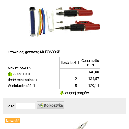
Lutownica; gazowa; AR-ES630KB
Cena netto
Ilość [ szt. ]
PLN
Nr kat.:
29415
1+
140,00
Stan: 1 szt.
2+
134,57
Ilość minimalna: 1
5+
129,14
Wielokrotność: 1
Więcej progów
Do koszyka
Ilość:
Nowość