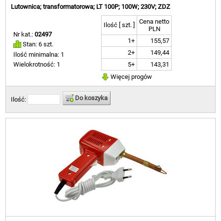
Lutownica; transformatorowa; LT 100P; 100W; 230V; ZDZ
Cena netto
Ilość [ szt. ]
PLN
Nr kat.:
02497
1+
155,57
Stan: 6 szt.
2+
149,44
Ilość minimalna: 1
5+
143,31
Wielokrotność: 1
Więcej progów
Do koszyka
Ilość: