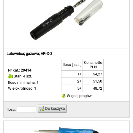
Lutownica; gazowa; AR-X-3
Cena netto
Ilość [ szt. ]
PLN
Nr kat.:
29414
1+
54,27
Stan: 4 szt.
2+
51,50
Ilość minimalna: 1
5+
48,72
Wielokrotność: 1
Więcej progów
Do koszyka
Ilość: