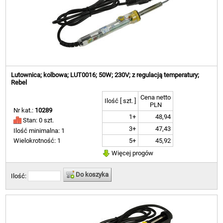
Lutownica; kolbowa; LUT0016; 50W; 230V; z regulacją temperatury;
Rebel
Cena netto
Ilość [ szt. ]
PLN
Nr kat.:
10289
1+
48,94
Stan: 0 szt.
3+
47,43
Ilość minimalna: 1
5+
45,92
Wielokrotność: 1
Więcej progów
Do koszyka
Ilość: