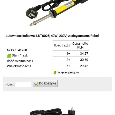
Lutownica; kolbowa; LUT0025; 40W; 230V; z odsysaczem; Rebel
Cena netto
Ilość [ szt. ]
PLN
Nr kat.:
41988
1+
34,27
Stan: 1 szt.
2+
30,60
Ilość minimalna: 1
5+
29,42
Wielokrotność: 1
Więcej progów
Do koszyka
Ilość: