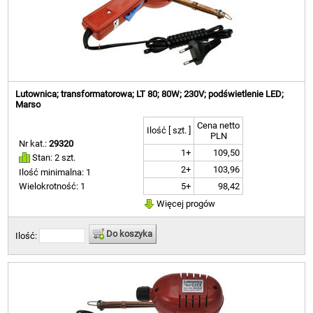
Lutownica; transformatorowa; LT 80; 80W; 230V; podświetlenie LED;
Marso
Cena netto
Ilość [ szt. ]
PLN
Nr kat.:
29320
1+
109,50
Stan: 2 szt.
2+
103,96
Ilość minimalna: 1
5+
98,42
Wielokrotność: 1
Więcej progów
Do koszyka
Ilość: