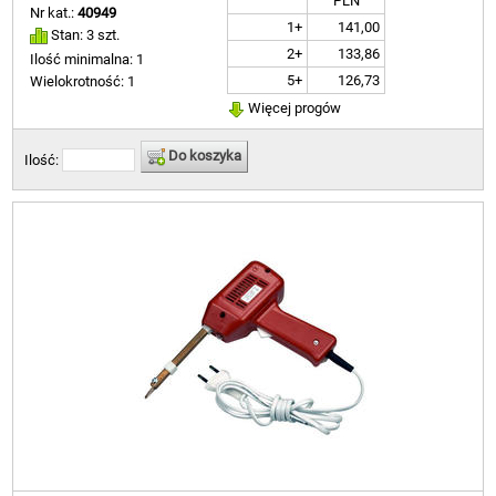
PLN
Nr kat.:
40949
1+
141,00
Stan: 3 szt.
2+
133,86
Ilość minimalna: 1
5+
126,73
Wielokrotność: 1
Więcej progów
Do koszyka
Ilość: