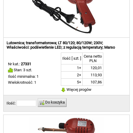
Lutownica; transformatorowa; LT 80/120; 80/120W; 230V;
Właściwości: podświetlenie LED; z regulacją temperatury; Marso
Cena netto
Ilość [ szt. ]
PLN
Nr kat.:
27331
1+
120,01
Stan: 3 szt.
2+
113,93
Ilość minimalna: 1
5+
107,86
Wielokrotność: 1
Więcej progów
Do koszyka
Ilość: