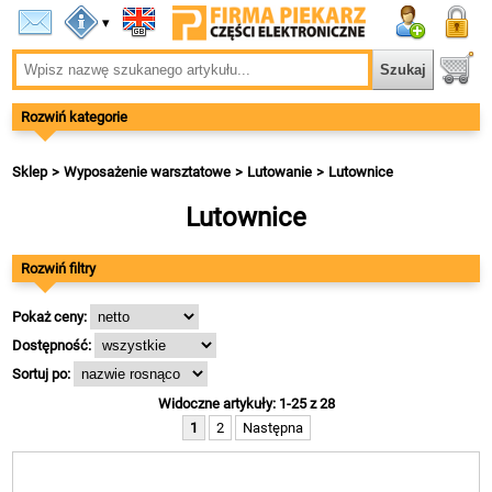
▾
Rozwiń kategorie
Sklep
Wyposażenie warsztatowe
Lutowanie
Lutownice
Lutownice
Rozwiń filtry
Pokaż ceny:
Dostępność:
Sortuj po:
Widoczne artykuły: 1-25 z 28
1
2
Następna