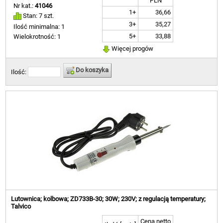
PLN
Nr kat.:
41046
1+
36,66
Stan: 7 szt.
3+
35,27
Ilość minimalna: 1
5+
33,88
Wielokrotność: 1
Więcej progów
Do koszyka
Ilość:
Lutownica; kolbowa; ZD733B-30; 30W; 230V; z regulacją temperatury;
Talvico
Cena netto