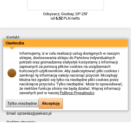
Odsysacz; Goobay; DP-25F
od
6,52
PLN netto
Kontakt
Dostawa
Ciasteczka
Płatność
Zwroty
Informujemy, iż w celu realizacji usług dostępnych w naszym
Reklamacje
sklepie, dostosowania sklepu do Państwa indywidualnych
Regulamin
potrzeb oraz gromadzenia statystyk korzystamy z informacji
Polityka Prywatności
zapisanych za pomocą plików cookies na urządzeniach
O Firmie
końcowych użytkowników. Aby zaakceptować pliki cookies i
zamknąć tę informację należy nacisnąć przycisk 'Akceptuję'.
Data ostatniej aktualizacji: 2026-08-06
Można też zgodzić się tylko na niezbędne pliki cookies przez
© Firma Piekarz Sp. z o.o. 2000-2026
naciśnięcie przycisku 'Tylko niezbędne'. Może to spowodować,
że niektóre funkcje strony nie będą działać. Więcej informacji
Sklep elektroniczny Firma Piekarz Sp. z o.o.
zawartych jest w naszej
Polityce Prywatności
.
ul. Wólczyńska 206
01-919 Warszawa
NIP: 118-15-77-240
Tel.
22 599 49 70
Email:
sprzedaz@piekarz.pl
Godziny otwarcia:
Pn – Pt: 8:00 – 16:00