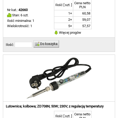
Cena netto
Ilość [ szt. ]
PLN
Nr kat.:
42660
1+
60,58
Stan: 6 szt.
2+
59,07
Ilość minimalna: 1
5+
57,57
Wielokrotność: 1
Więcej progów
Do koszyka
Ilość:
Lutownica; kolbowa; ZD708N; 50W; 230V; z regulacją temperatury
Cena netto
Ilość [ szt. ]