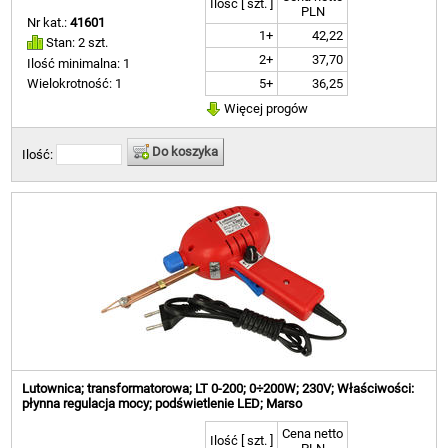
Ilość [ szt. ]
PLN
Nr kat.:
41601
1+
42,22
Stan: 2 szt.
2+
37,70
Ilość minimalna: 1
5+
36,25
Wielokrotność: 1
Więcej progów
Do koszyka
Ilość:
Lutownica; transformatorowa; LT 0-200; 0÷200W; 230V; Właściwości:
płynna regulacja mocy; podświetlenie LED; Marso
Cena netto
Ilość [ szt. ]