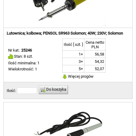
Lutownica; kolbowa; PENSOL SR963 Solomon; 40W; 230V; Solomon
Cena netto
Ilość [ szt. ]
PLN
Nr kat.:
25246
1+
56,58
Stan: 8 szt.
3+
54,32
Ilość minimalna: 1
5+
52,07
Wielokrotność: 1
Więcej progów
Do koszyka
Ilość: