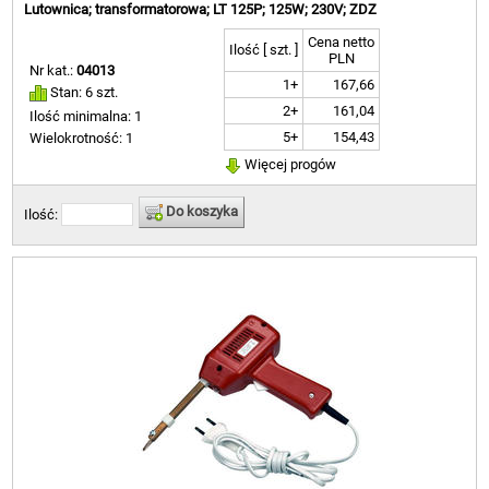
Lutownica; transformatorowa; LT 125P; 125W; 230V; ZDZ
Cena netto
Ilość [ szt. ]
PLN
Nr kat.:
04013
1+
167,66
Stan: 6 szt.
2+
161,04
Ilość minimalna: 1
5+
154,43
Wielokrotność: 1
Więcej progów
Do koszyka
Ilość: