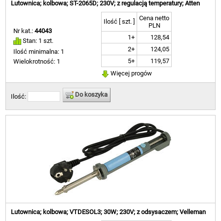
Lutownica; kolbowa; ST-2065D; 230V; z regulacją temperatury; Atten
Cena netto
Ilość [ szt. ]
PLN
Nr kat.:
44043
1+
128,54
Stan: 1 szt.
2+
124,05
Ilość minimalna: 1
5+
119,57
Wielokrotność: 1
Więcej progów
Do koszyka
Ilość:
Lutownica; kolbowa; VTDESOL3; 30W; 230V; z odsysaczem; Velleman