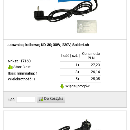
Lutownica; kolbowa; KD-30; 30W; 230V; SolderLab
Cena netto
Ilość [ szt. ]
PLN
Nr kat.:
17160
1+
27,23
Stan: 3 szt.
3+
26,14
Ilość minimalna: 1
5+
25,05
Wielokrotność: 1
Więcej progów
Do koszyka
Ilość: