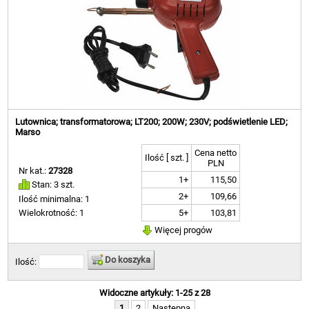
Lutownica; transformatorowa; LT200; 200W; 230V; podświetlenie LED;
Marso
Cena netto
Ilość [ szt. ]
PLN
Nr kat.:
27328
1+
115,50
Stan: 3 szt.
2+
109,66
Ilość minimalna: 1
5+
103,81
Wielokrotność: 1
Więcej progów
Do koszyka
Ilość:
Widoczne artykuły: 1-25 z 28
1
2
Następna