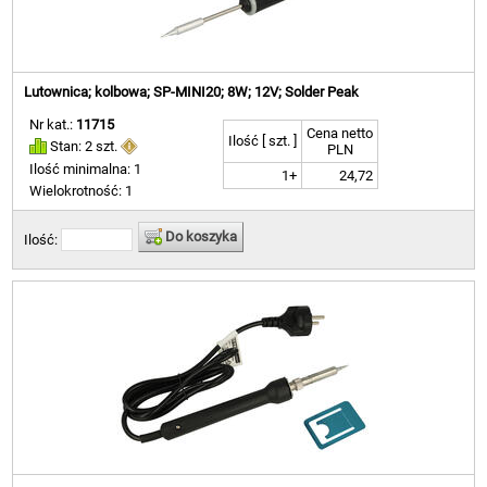
Lutownica; kolbowa; SP-MINI20; 8W; 12V; Solder Peak
Nr kat.:
11715
Cena netto
Ilość [ szt. ]
Stan: 2 szt.
PLN
Ilość minimalna: 1
1+
24,72
Wielokrotność: 1
Do koszyka
Ilość: