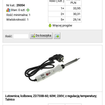
Ilość [ szt. ]
PLN
Nr kat.:
29354
1+
33,95
Stan: 0 szt.
2+
30,31
Ilość minimalna: 1
5+
29,14
Wielokrotność: 1
Więcej progów
Do koszyka
Ilość:
Lutownica; kolbowa; ZD733B-60; 60W; 230V; z regulacją temperatury;
Talvico