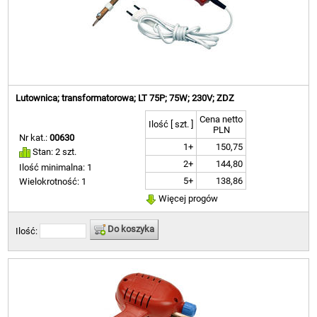
Lutownica; transformatorowa; LT 75P; 75W; 230V; ZDZ
Cena netto
Ilość [ szt. ]
PLN
Nr kat.:
00630
1+
150,75
Stan: 2 szt.
2+
144,80
Ilość minimalna: 1
5+
138,86
Wielokrotność: 1
Więcej progów
Do koszyka
Ilość: