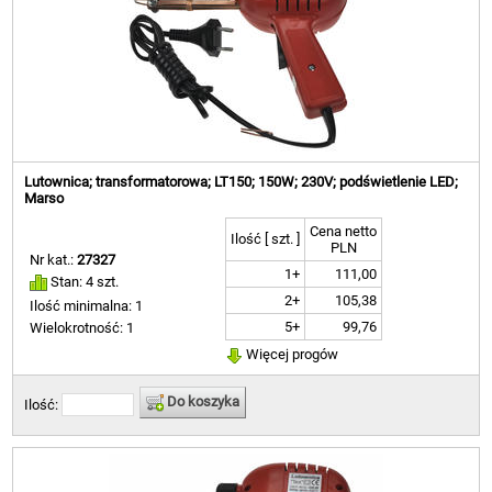
Lutownica; transformatorowa; LT150; 150W; 230V; podświetlenie LED;
Marso
Cena netto
Ilość [ szt. ]
PLN
Nr kat.:
27327
1+
111,00
Stan: 4 szt.
2+
105,38
Ilość minimalna: 1
5+
99,76
Wielokrotność: 1
Więcej progów
Do koszyka
Ilość: