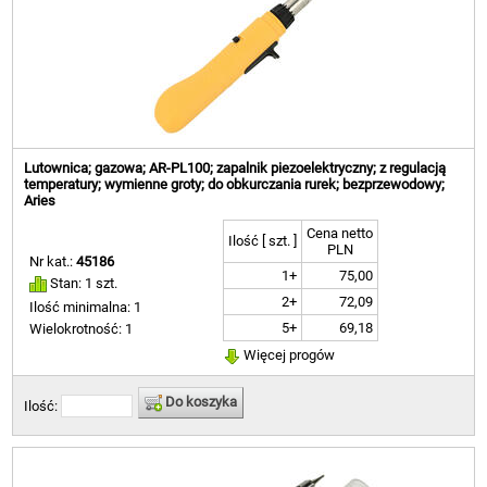
Lutownica; gazowa; AR-PL100; zapalnik piezoelektryczny; z regulacją
temperatury; wymienne groty; do obkurczania rurek; bezprzewodowy;
Aries
Cena netto
Ilość [ szt. ]
PLN
Nr kat.:
45186
1+
75,00
Stan: 1 szt.
2+
72,09
Ilość minimalna: 1
5+
69,18
Wielokrotność: 1
Więcej progów
Do koszyka
Ilość: