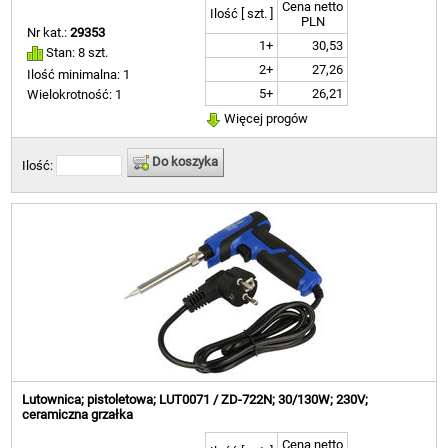
Cena netto
Ilość [ szt. ]
PLN
Nr kat.:
29353
1+
30,53
Stan: 8 szt.
2+
27,26
Ilość minimalna: 1
5+
26,21
Wielokrotność: 1
Więcej progów
Do koszyka
Ilość:
Lutownica; pistoletowa; LUT0071 / ZD-722N; 30/130W; 230V;
ceramiczna grzałka
Cena netto