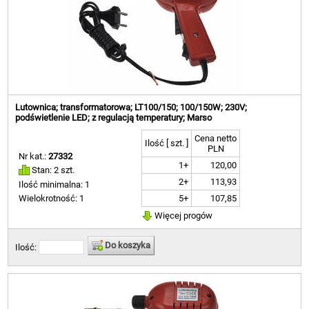
Lutownica; transformatorowa; LT100/150; 100/150W; 230V;
podświetlenie LED; z regulacją temperatury; Marso
Cena netto
Ilość [ szt. ]
PLN
Nr kat.:
27332
1+
120,00
Stan: 2 szt.
2+
113,93
Ilość minimalna: 1
5+
107,85
Wielokrotność: 1
Więcej progów
Do koszyka
Ilość: