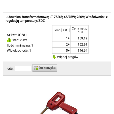
Lutownica; transformatorowa; LT 75/45; 45/75W; 230V; Właściwości: z
regulacją temperatury; ZDZ
Cena netto
Ilość [ szt. ]
PLN
Nr kat.:
00631
1+
159,19
Stan: 2 szt.
2+
152,91
Ilość minimalna: 1
5+
146,64
Wielokrotność: 1
Więcej progów
Do koszyka
Ilość: