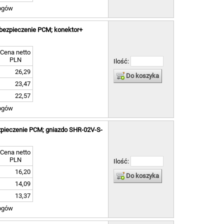
ogów
bezpieczenie PCM; konektor+
Cena netto
PLN
Ilość:
26,29
Do koszyka
23,47
22,57
ogów
zpieczenie PCM; gniazdo SHR-02V-S-
Cena netto
PLN
Ilość:
16,20
Do koszyka
14,09
13,37
ogów