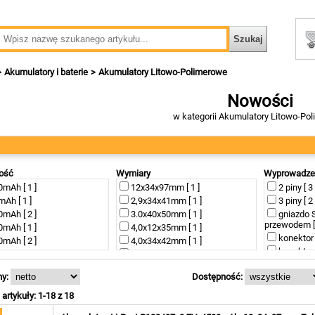
Akumulatory i baterie
Akumulatory Litowo-Polimerowe
Nowości
w kategorii Akumulatory Litowo-Po
ość
Wymiary
Wyprowadze
mAh [ 1 ]
12x34x97mm [ 1 ]
2 piny [ 3 
Ah [ 1 ]
2,9x34x41mm [ 1 ]
3 piny [ 2 
mAh [ 2 ]
3.0x40x50mm [ 1 ]
gniazdo 
przewodem [ 
mAh [ 1 ]
4,0x12x35mm [ 1 ]
konektor [
mAh [ 2 ]
4,0x34x42mm [ 1 ]
konektor
mAh [ 1 ]
4,0x50x63mm [ 1 ]
[ 11 ]
mAh [ 1 ]
4,0x50x90mm [ 1 ]
z przewod
y:
Dostępność:
mAh [ 1 ]
4,7x50x85mm [ 1 ]
z przewo
mAh [ 1 ]
5,0x30x35mm [ 1 ]
artykuły: 1-18 z 18
Ah [ 1 ]
5,7x40x36mm [ 1 ]