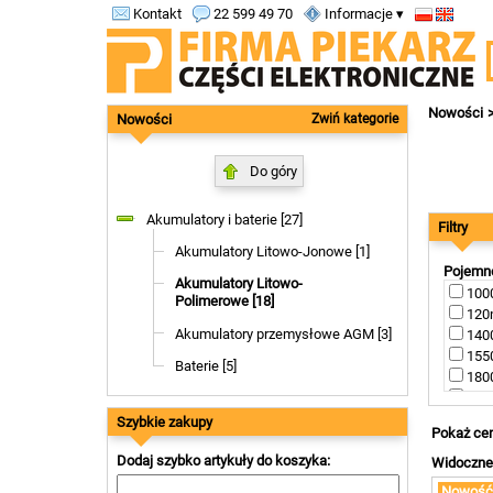
Kontakt
22 599 49 70
Informacje ▾
Nowości
Nowości
Zwiń kategorie
Do góry
Akumulatory i baterie [27]
Filtry
Akumulatory Litowo-Jonowe [1]
Pojemn
Akumulatory Litowo-
1000
Polimerowe [18]
120m
Akumulatory przemysłowe AGM [3]
1400
1550
Baterie [5]
1800
1950
2000
Szybkie zakupy
Pokaż cen
2100
Dodaj szybko artykuły do koszyka:
2500
Widoczne 
250m
Nowość