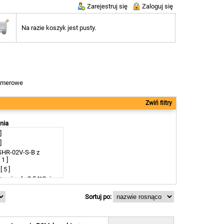
Zarejestruj się
Zaloguj się
Na razie koszyk jest pusty.
limerowe
Zwiń filtry
nia
]
]
SHR-02V-S-B z
1 ]
 5 ]
+ gniazdo 2,54*2piny
em [ 5 ]
Sortuj po:
dem 150mm [ 1 ]