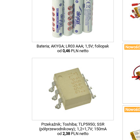
Bateria; AKYGA; LR03 AAA; 1,5V; foliopak
Nowość
od
0,46
PLN netto
Nowość
Przekaźnik; Toshiba; TLP595G; SSR
(półprzewodnikowy); 1,2÷1,7V; 150mA
od
2,38
PLN netto