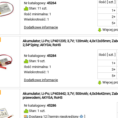
Ilość [ szt. ]
Nr katalogowy:
45264
Stan: 11 szt.
1+
Ilość minimalna: 1
2+
Wielokrotność: 1
5+
Dodatkowe informacje
Więcej pr
Akumulator; Li-Po; LP401235; 3,7V; 120mAh; 4,0x12x35mm; Zab
2,54*2piny; AKYGA; RoHS
Ilość [ szt. ]
Nr katalogowy:
45284
Stan: 9 szt.
1+
Ilość minimalna: 1
3+
Wielokrotność: 1
5+
Dodatkowe informacje
Więcej pr
Akumulator; Li-Po; LP403442; 3,7V; 500mAh; 4,0x34x42mm; Zabe
przewodem; AKYGA; RoHS
Nr katalogowy:
45286
Stan: 1 szt.
Dostawa 12 [ termin nieokreślony
]