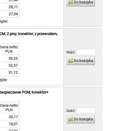
Do koszyka
28,11
27,04
ogów
CM; 2 piny; konektor; z przewodem;
Cena netto
PLN
Ilość:
36,25
Do koszyka
32,37
31,12
ogów
bezpieczenie PCM; konektor+
Cena netto
PLN
Ilość:
20,17
Do koszyka
18,01
17,31