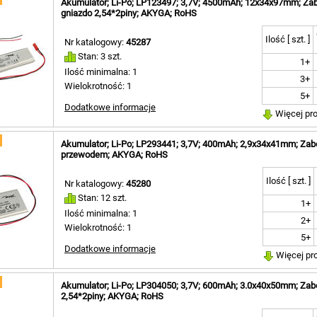
Akumulator; Li-Po; LP123497; 3,7V; 4500mAh; 12x34x97mm; Za
Ah [ 1 ]
5x20x30mm [ 1 ]
gniazdo 2,54*2piny; AKYGA; RoHS
mAh [ 1 ]
6,1x33x81mm [ 1 ]
Ah [ 2 ]
6,5x34x54mm [ 1 ]
Ilość [ szt. ]
Nr katalogowy:
45287
Ah [ 1 ]
6,5x40x60mm [ 1 ]
Stan: 3 szt.
Ah [ 1 ]
7,5x36x36mm [ 1 ]
1+
Ilość minimalna: 1
7,8x50x60mm [ 1 ]
3+
Wielokrotność: 1
8,0x40x50mm [ 1 ]
5+
niekreślone [ 1 ]
Dodatkowe informacje
Więcej pr
Akumulator; Li-Po; LP293441; 3,7V; 400mAh; 2,9x34x41mm; Zabe
przewodem; AKYGA; RoHS
Ilość [ szt. ]
Nr katalogowy:
45280
Stan: 12 szt.
1+
Ilość minimalna: 1
2+
Wielokrotność: 1
5+
Dodatkowe informacje
Więcej pr
Akumulator; Li-Po; LP304050; 3,7V; 600mAh; 3.0x40x50mm; Zab
2,54*2piny; AKYGA; RoHS