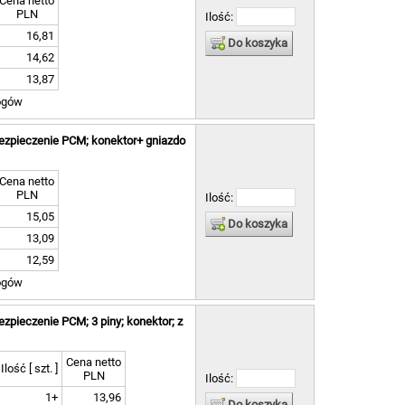
Cena netto
PLN
Ilość:
16,81
Do koszyka
14,62
13,87
ogów
ezpieczenie PCM; konektor+ gniazdo
Cena netto
PLN
Ilość:
15,05
Do koszyka
13,09
12,59
ogów
zpieczenie PCM; 3 piny; konektor; z
Cena netto
Ilość [ szt. ]
PLN
Ilość:
1+
13,96
Do koszyka