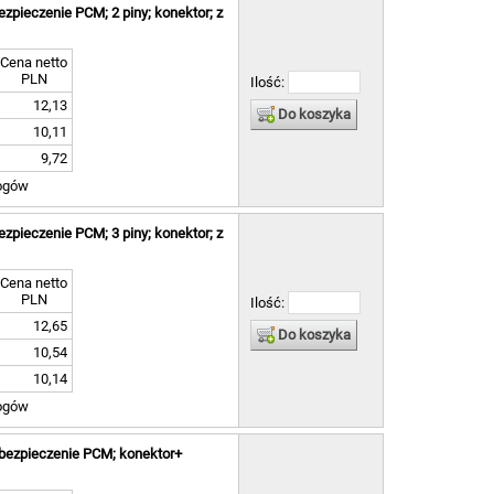
zpieczenie PCM; 2 piny; konektor; z
Cena netto
PLN
Ilość:
12,13
Do koszyka
10,11
9,72
ogów
zpieczenie PCM; 3 piny; konektor; z
Cena netto
PLN
Ilość:
12,65
Do koszyka
10,54
10,14
ogów
bezpieczenie PCM; konektor+