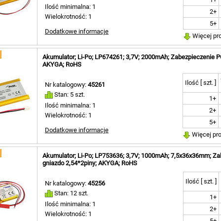
Ilość minimalna: 1
2+
Wielokrotność: 1
5+
Dodatkowe informacje
Więcej pr
Akumulator; Li-Po; LP674261; 3,7V; 2000mAh; Zabezpieczenie P
AKYGA; RoHS
Ilość [ szt. ]
Nr katalogowy:
45261
Stan: 5 szt.
1+
Ilość minimalna: 1
2+
Wielokrotność: 1
5+
Dodatkowe informacje
Więcej pr
Akumulator; Li-Po; LP753636; 3,7V; 1000mAh; 7,5x36x36mm; Za
gniazdo 2,54*2piny; AKYGA; RoHS
Ilość [ szt. ]
Nr katalogowy:
45256
Stan: 12 szt.
1+
Ilość minimalna: 1
2+
Wielokrotność: 1
5+