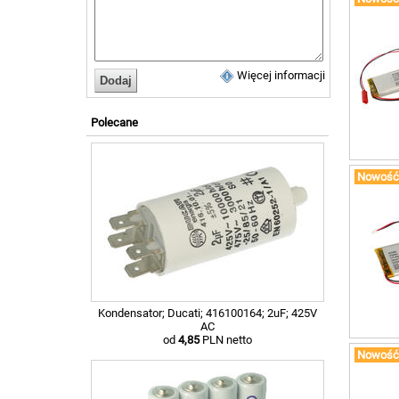
400m
4500
500m
600m
Więcej informacji
850m
Polecane
Nowość
Kondensator; Ducati; 416100164; 2uF; 425V
AC
od
4,85
PLN netto
Nowość