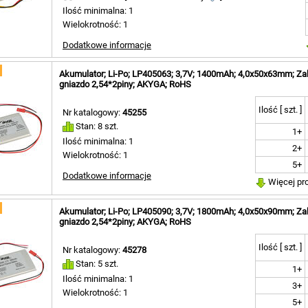
Ilość minimalna: 1
Wielokrotność: 1
Dodatkowe informacje
Akumulator; Li-Po; LP405063; 3,7V; 1400mAh; 4,0x50x63mm; Za
gniazdo 2,54*2piny; AKYGA; RoHS
Ilość [ szt. ]
Nr katalogowy:
45255
Stan: 8 szt.
1+
Ilość minimalna: 1
2+
Wielokrotność: 1
5+
Dodatkowe informacje
Więcej pr
Akumulator; Li-Po; LP405090; 3,7V; 1800mAh; 4,0x50x90mm; Za
gniazdo 2,54*2piny; AKYGA; RoHS
Ilość [ szt. ]
Nr katalogowy:
45278
Stan: 5 szt.
1+
Ilość minimalna: 1
3+
Wielokrotność: 1
5+