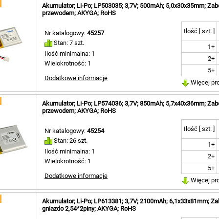
Akumulator; Li-Po; LP503035; 3,7V; 500mAh; 5,0x30x35mm; Zabe
przewodem; AKYGA; RoHS
Ilość [ szt. ]
Nr katalogowy:
45257
Stan: 7 szt.
1+
Ilość minimalna: 1
2+
Wielokrotność: 1
5+
Dodatkowe informacje
Więcej pr
Akumulator; Li-Po; LP574036; 3,7V; 850mAh; 5,7x40x36mm; Zabe
przewodem; AKYGA; RoHS
Ilość [ szt. ]
Nr katalogowy:
45254
Stan: 26 szt.
1+
Ilość minimalna: 1
2+
Wielokrotność: 1
5+
Dodatkowe informacje
Więcej pr
Akumulator; Li-Po; LP613381; 3,7V; 2100mAh; 6,1x33x81mm; Za
gniazdo 2,54*2piny; AKYGA; RoHS