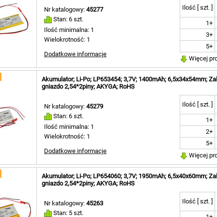
Ilość [ szt. ]
Nr katalogowy:
45277
Stan: 6 szt.
1+
Ilość minimalna: 1
3+
Wielokrotność: 1
5+
Dodatkowe informacje
Więcej pr
Akumulator; Li-Po; LP653454; 3,7V; 1400mAh; 6,5x34x54mm; Za
gniazdo 2,54*2piny; AKYGA; RoHS
Ilość [ szt. ]
Nr katalogowy:
45279
Stan: 6 szt.
1+
Ilość minimalna: 1
2+
Wielokrotność: 1
5+
Dodatkowe informacje
Więcej pr
Akumulator; Li-Po; LP654060; 3,7V; 1950mAh; 6,5x40x60mm; Za
gniazdo 2,54*2piny; AKYGA; RoHS
Ilość [ szt. ]
Nr katalogowy:
45263
Stan: 5 szt.
1+