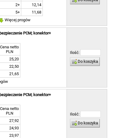
2+
12,14
5+
11,68
Więcej progów
bezpieczenie PCM; konektor+
Cena netto
PLN
Ilość:
25,20
Do koszyka
22,50
21,65
ogów
bezpieczenie PCM; konektor+
Cena netto
PLN
Ilość:
27,92
Do koszyka
24,93
23,97