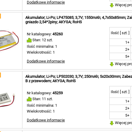
Dodatkowe informacje
Więcej pr
Akumulator; Li-Po; LP475085; 3,7V; 1550mAh; 4,7x50x85mm; Za
gniazdo 2,54*2piny; AKYGA; RoHS
Ilość [ szt. ]
Nr katalogowy:
45260
Stan: 12 szt.
1+
Ilość minimalna: 1
2+
Wielokrotność: 1
5+
Dodatkowe informacje
Więcej pr
Akumulator; Li-Po; LP502030; 3,7V; 250mAh; 5x20x30mm; Zabe
B z przewodem; AKYGA; RoHS
Ilość [ szt. ]
Nr katalogowy:
45259
Stan: 11 szt.
1+
Ilość minimalna: 1
2+
Wielokrotność: 1
5+
Dodatkowe informacje
Więcej pr