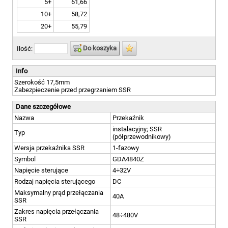
5+
61,66
10+
58,72
20+
55,79
Do koszyka
Ilość:
Info
Szerokość 17,5mm
Zabezpieczenie przed przegrzaniem SSR
Dane szczegółowe
Nazwa
Przekaźnik
instalacyjny; SSR
Typ
(półprzewodnikowy)
Wersja przekaźnika SSR
1-fazowy
Symbol
GDA4840Z
Napięcie sterujące
4÷32V
Rodzaj napięcia sterującego
DC
Maksymalny prąd przełączania
40A
SSR
Zakres napięcia przełączania
48÷480V
SSR