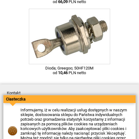
od
66,09
PLN netto
Dioda; Greegoo; 50HF120M
od
10,46
PLN netto
Kontakt
Dostawa
Ciasteczka
Płatność
Zwroty
Informujemy, iż w celu realizacji usług dostępnych w naszym
Reklamacje
sklepie, dostosowania sklepu do Państwa indywidualnych
Regulamin
potrzeb oraz gromadzenia statystyk korzystamy z informacji
Polityka Prywatności
zapisanych za pomocą plików cookies na urządzeniach
O Firmie
końcowych użytkowników. Aby zaakceptować pliki cookies i
zamknąć tę informację należy nacisnąć przycisk 'Akceptuję'.
Data ostatniej aktualizacji: 2026-08-07
Można też zgodzić się tylko na niezbędne pliki cookies przez