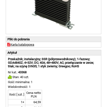
Pliki do pobrania
Karta katalogowa
Artykuł
Przekaźnik; instalacyjny; SSR (półprzewodnikowy); 1-fazowy;
GDA4840Z; 4÷32V; DC; 40A; 48÷480V; AC; przełączanie w zerze;
triak; na szynę DIN35; 1 styk zwierny; Greegoo; RoHS
Nr kat.:
43368
Stan: 40 szt.
Ilość minimalna: 1
Wielokrotność: 1
Cena netto
Ilość [ szt. ]
PLN
1+
64,59