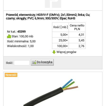
Przewód; sterowniczy; H03VV-F (OMYo); 2x1,50mm2; linka; Cu;
czarny; okrągły; PVC; 6,9mm; 300/300V; Elpar; RoHS
Cena netto
Ilość [ mb ]
PLN
Nr kat.:
45399
5,00+
4,31
Stan: 100,00 mb
25,00+
3,45
Ilość minimalna: 5,00
100,00+
2,76
Wielokrotność: 1,00
Więcej progów
Do koszyka
Ilość:
Nowość