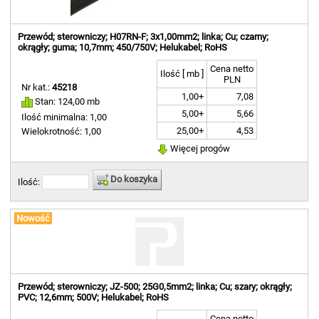
Przewód; sterowniczy; H07RN-F; 3x1,00mm2; linka; Cu; czarny;
okrągły; guma; 10,7mm; 450/750V; Helukabel; RoHS
Cena netto
Ilość [ mb ]
PLN
Nr kat.:
45218
1,00+
7,08
Stan: 124,00 mb
5,00+
5,66
Ilość minimalna: 1,00
25,00+
4,53
Wielokrotność: 1,00
Więcej progów
Do koszyka
Ilość:
Nowość
Przewód; sterowniczy; JZ-500; 25G0,5mm2; linka; Cu; szary; okrągły;
PVC; 12,6mm; 500V; Helukabel; RoHS
Cena netto