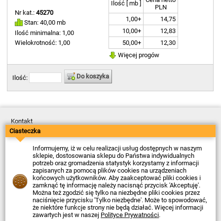
Ilość [ mb ]
PLN
Nr kat.:
45270
1,00+
14,75
Stan: 40,00 mb
10,00+
12,83
Ilość minimalna: 1,00
50,00+
12,30
Wielokrotność: 1,00
Więcej progów
Do koszyka
Ilość:
Kontakt
Dostawa
Ciasteczka
Płatność
Zwroty
Informujemy, iż w celu realizacji usług dostępnych w naszym
Reklamacje
sklepie, dostosowania sklepu do Państwa indywidualnych
Regulamin
potrzeb oraz gromadzenia statystyk korzystamy z informacji
Polityka Prywatności
zapisanych za pomocą plików cookies na urządzeniach
O Firmie
końcowych użytkowników. Aby zaakceptować pliki cookies i
zamknąć tę informację należy nacisnąć przycisk 'Akceptuję'.
Data ostatniej aktualizacji: 2026-08-07
Można też zgodzić się tylko na niezbędne pliki cookies przez
© Firma Piekarz Sp. z o.o. 2000-2026
naciśnięcie przycisku 'Tylko niezbędne'. Może to spowodować,
że niektóre funkcje strony nie będą działać. Więcej informacji
Sklep elektroniczny Firma Piekarz Sp. z o.o.
zawartych jest w naszej
Polityce Prywatności
.
ul. Wólczyńska 206