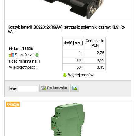
Koszyk baterii; BC223; 2xR6(AA); zatrzask; pojemnik; czarny; KLS; R6
AA
Cena netto
Ilość [ szt. ]
PLN
Nr kat.:
16326
1+
2,75
Stan: 0 szt.
10+
0,59
Ilość minimalna: 1
50+
0,45
Wielokrotność: 1
Więcej progów
Do koszyka
Ilość:
Okazja