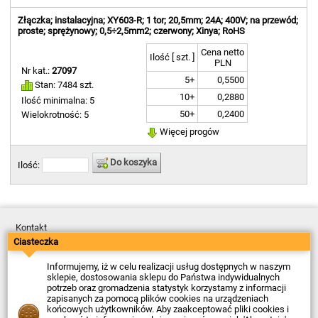
Złączka; instalacyjna; XY603-R; 1 tor; 20,5mm; 24A; 400V; na przewód;
proste; sprężynowy; 0,5÷2,5mm2; czerwony; Xinya; RoHS
Cena netto
Ilość [ szt. ]
PLN
Nr kat.:
27097
5+
0,5500
Stan: 7484 szt.
10+
0,2880
Ilość minimalna: 5
50+
0,2400
Wielokrotność: 5
Więcej progów
Do koszyka
Ilość:
Kontakt
Dostawa
Ciasteczka
Płatność
Zwroty
Informujemy, iż w celu realizacji usług dostępnych w naszym
Reklamacje
sklepie, dostosowania sklepu do Państwa indywidualnych
Regulamin
potrzeb oraz gromadzenia statystyk korzystamy z informacji
Polityka Prywatności
zapisanych za pomocą plików cookies na urządzeniach
O Firmie
końcowych użytkowników. Aby zaakceptować pliki cookies i