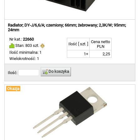
Radiator; DY-J/6,6/A; czerniony; 66mm; żebrowany; 2,3K/W; 95mm;
24mm
Nr kat.:
22660
Cena netto
Ilość [ szt. ]
Stan: 803 szt.
PLN
Ilość minimalna: 1
1+
2,25
Wielokrotność: 1
Do koszyka
Ilość:
Okazja