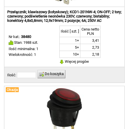
Przełącznik; klawiszowy (kołyskowy); KCD1-201NW-4; ON-OFF; 2 tory;
czerwony; podświetlenie neonówka 230V; czerwony; bistabilny;
konektory 4,8x0,8mm; 12,9x19mm; 2 pozycje; 6A; 250V AC
Cena netto
Ilość [ szt. ]
PLN
Nr kat.:
38480
1+
3,41
Stan: 1988 szt.
5+
2,73
Ilość minimalna: 1
10+
2,18
Wielokrotność: 1
Więcej progów
Do koszyka
Ilość:
Okazja