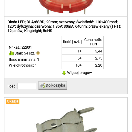
Dioda LED; DLA/6SRD; 20mm; czerwony; Światłość: 110÷400mcd;
120°; dyfuzyjna; czerwona; 1,85V; 30mA; 640nm; przewlekany (THT);
12 pinów; Kingbright; RoHS
Cena netto
Ilość [ szt. ]
PLN
Nr kat.:
22831
1+
3,44
Stan: 54 szt.
5+
2,75
Ilość minimalna: 1
10+
2,20
Wielokrotność: 1
Więcej progów
Do koszyka
Ilość:
Okazja