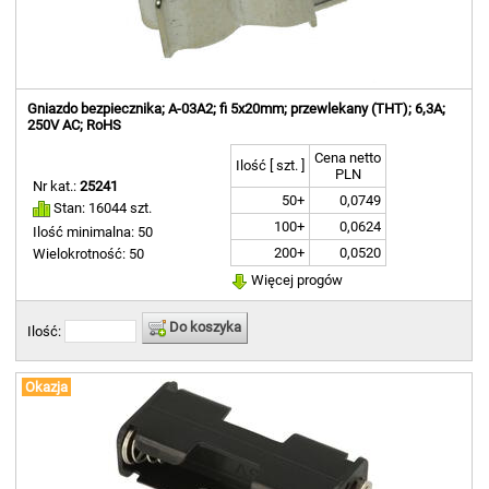
Gniazdo bezpiecznika; A-03A2; fi 5x20mm; przewlekany (THT); 6,3A;
250V AC; RoHS
Cena netto
Ilość [ szt. ]
PLN
Nr kat.:
25241
50+
0,0749
Stan: 16044 szt.
100+
0,0624
Ilość minimalna: 50
200+
0,0520
Wielokrotność: 50
Więcej progów
Do koszyka
Ilość:
Okazja