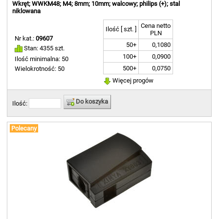
Wkręt; WWKM48; M4; 8mm; 10mm; walcowy; philips (+); stal
niklowana
Cena netto
Ilość [ szt. ]
PLN
Nr kat.:
09607
50+
0,1080
Stan: 4355 szt.
100+
0,0900
Ilość minimalna: 50
500+
0,0750
Wielokrotność: 50
Więcej progów
Do koszyka
Ilość:
Polecany