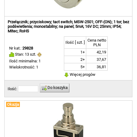
Przełącznik; przyciskowy; tact switch; MSW-2501; OFF-(ON); 1 tor; bez
podświetlenia; monostabilny; na panel; 5mA; 16V DC; 25mm; IP54;
Mitec; RoHS
Cena netto
Ilość [ szt. ]
PLN
Nr kat.:
29828
1+
42,19
Stan: 13 szt.
2+
37,67
Ilość minimalna: 1
5+
36,81
Wielokrotność: 1
Więcej progów
Do koszyka
Ilość:
Okazja