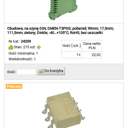
Obudowa; na szynę DIN; DMEN-T3PGG; poliamid; 99mm; 17,5mm;
111,5mm; zielony; Dinkle; -40...+105°C; RoHS; bez uszczelki
Nr kat.:
24209
Cena netto
Ilość [ szt. ]
Stan: 273 szt.
PLN
Ilość minimalna: 1
1+
22,02
Wielokrotność: 1
Do koszyka
Ilość:
Polecany