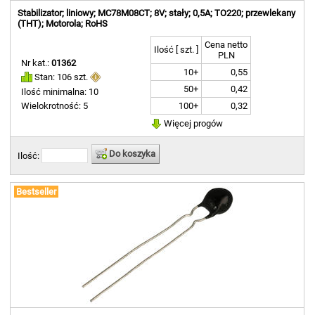
Stabilizator; liniowy; MC78M08CT; 8V; stały; 0,5A; TO220; przewlekany
(THT); Motorola; RoHS
Cena netto
Ilość [ szt. ]
PLN
Nr kat.:
01362
10+
0,55
Stan: 106 szt.
50+
0,42
Ilość minimalna: 10
100+
0,32
Wielokrotność: 5
Więcej progów
Do koszyka
Ilość:
Bestseller