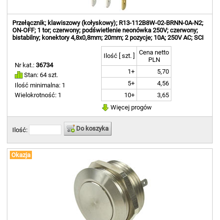
Przełącznik; klawiszowy (kołyskowy); R13-112B8W-02-BRNN-0A-N2;
ON-OFF; 1 tor; czerwony; podświetlenie neonówka 250V; czerwony;
bistabilny; konektory 4,8x0,8mm; 20mm; 2 pozycje; 10A; 250V AC; SCI
Cena netto
Ilość [ szt. ]
PLN
Nr kat.:
36734
1+
5,70
Stan: 64 szt.
5+
4,56
Ilość minimalna: 1
10+
3,65
Wielokrotność: 1
Więcej progów
Do koszyka
Ilość:
Okazja