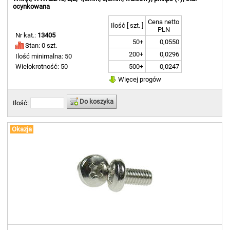
ocynkowana
Cena netto
Ilość [ szt. ]
PLN
Nr kat.:
13405
50+
0,0550
Stan: 0 szt.
200+
0,0296
Ilość minimalna: 50
500+
0,0247
Wielokrotność: 50
Więcej progów
Do koszyka
Ilość:
Okazja