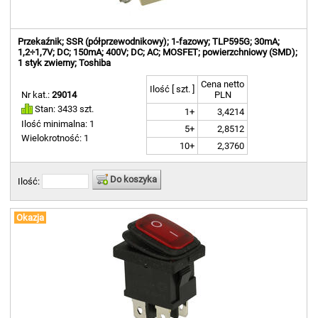
Przekaźnik; SSR (półprzewodnikowy); 1-fazowy; TLP595G; 30mA;
1,2÷1,7V; DC; 150mA; 400V; DC; AC; MOSFET; powierzchniowy (SMD);
1 styk zwierny; Toshiba
Cena netto
Ilość [ szt. ]
Nr kat.:
29014
PLN
Stan: 3433 szt.
1+
3,4214
Ilość minimalna: 1
5+
2,8512
Wielokrotność: 1
10+
2,3760
Do koszyka
Ilość:
Okazja