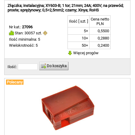
Złączka; instalacyjna; XY603-B; 1 tor; 21mm; 24A; 400V; na przewód;
proste; sprężynowy; 0,5÷2,5mm2; czarny; Xinya; RoHS
Cena netto
Ilość [ szt. ]
PLN
Nr kat.:
27096
5+
0,5500
Stan: 30057 szt.
10+
0,2880
Ilość minimalna: 5
50+
0,2400
Wielokrotność: 5
Więcej progów
Do koszyka
Ilość:
Polecany