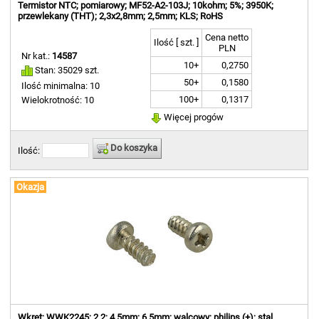
Termistor NTC; pomiarowy; MF52-A2-103J; 10kohm; 5%; 3950K;
przewlekany (THT); 2,3x2,8mm; 2,5mm; KLS; RoHS
Cena netto
Ilość [ szt. ]
PLN
Nr kat.:
14587
10+
0,2750
Stan: 35029 szt.
50+
0,1580
Ilość minimalna: 10
100+
0,1317
Wielokrotność: 10
Więcej progów
Do koszyka
Ilość:
Okazja
Wkręt; WWK2245; 2,2; 4,5mm; 6,5mm; walcowy; philips (+); stal