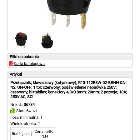
Pliki do pobrania
Karta katalogowa
Artykuł
Przełącznik; klawiszowy (kołyskowy); R13-112B8W-02-BRNN-0A-
N2; ON-OFF; 1 tor; czerwony; podświetlenie neonówka 250V;
czerwony; bistabilny; konektory 4,8x0,8mm; 20mm; 2 pozycje; 10A;
250V AC; SCI
Nr kat.:
36734
Stan: 64 szt.
Ilość minimalna: 1
Wielokrotność: 1
Cena netto
Ilość [ szt. ]
PLN