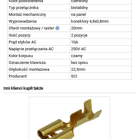
Kolor podświetlenia
czerwony
Typ przełącznika
bistabilny
Montaż mechaniczny
na panel
Wyprowadzenia
konektory 4,8x0,8mm
Otwór montażowy / raster
20mm
Ilość pozycji
2 pozycje
Prąd styków AC
10A
Napięcie przełączania AC
250V AC
Kolor korpusu
czarny
Oznaczenie klawisza
bez opisu
Głębokość montażowa
22,5mm
Producent
SCI
Inni klienci kupili także