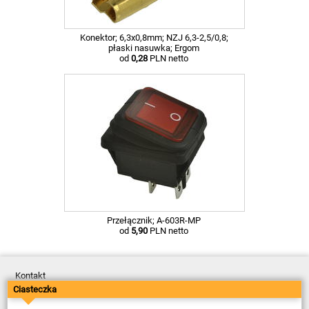
Konektor; 6,3x0,8mm; NZJ 6,3-2,5/0,8;
płaski nasuwka; Ergom
od
0,28
PLN netto
Przełącznik; A-603R-MP
od
5,90
PLN netto
Kontakt
Dostawa
Ciasteczka
Płatność
Zwroty