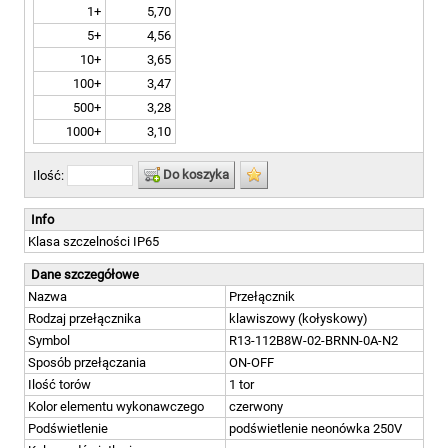
1+
5,70
5+
4,56
10+
3,65
100+
3,47
500+
3,28
1000+
3,10
Do koszyka
Ilość:
Info
Klasa szczelności IP65
Dane szczegółowe
Nazwa
Przełącznik
Rodzaj przełącznika
klawiszowy (kołyskowy)
Symbol
R13-112B8W-02-BRNN-0A-N2
Sposób przełączania
ON-OFF
Ilość torów
1 tor
Kolor elementu wykonawczego
czerwony
Podświetlenie
podświetlenie neonówka 250V