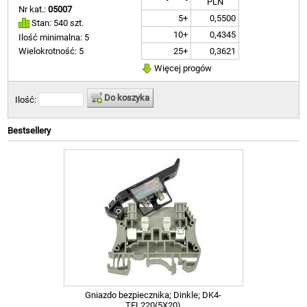
PLN
Nr kat.:
05007
5+
0,5500
Stan: 540 szt.
10+
0,4345
Ilość minimalna: 5
25+
0,3621
Wielokrotność: 5
Więcej progów
Do koszyka
Ilość:
Bestsellery
Gniazdo bezpiecznika; Dinkle; DK4-
TFL220(5X20)