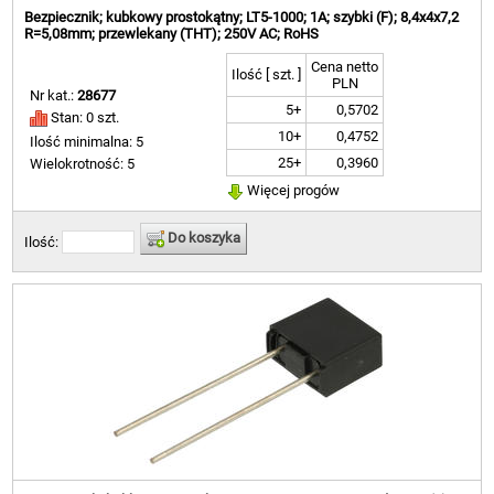
Bezpiecznik; kubkowy prostokątny; LT5-1000; 1A; szybki (F); 8,4x4x7,2
R=5,08mm; przewlekany (THT); 250V AC; RoHS
Cena netto
Ilość [ szt. ]
PLN
Nr kat.:
28677
5+
0,5702
Stan: 0 szt.
10+
0,4752
Ilość minimalna: 5
25+
0,3960
Wielokrotność: 5
Więcej progów
Do koszyka
Ilość: