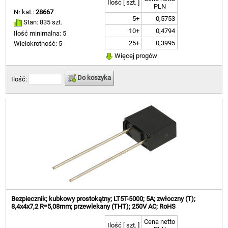
Ilość [ szt. ]
PLN
Nr kat.:
28667
5+
0,5753
Stan: 835 szt.
10+
0,4794
Ilość minimalna: 5
25+
0,3995
Wielokrotność: 5
Więcej progów
Do koszyka
Ilość:
Bezpiecznik; kubkowy prostokątny; LT5T-5000; 5A; zwłoczny (T);
8,4x4x7,2 R=5,08mm; przewlekany (THT); 250V AC; RoHS
Cena netto
Ilość [ szt. ]