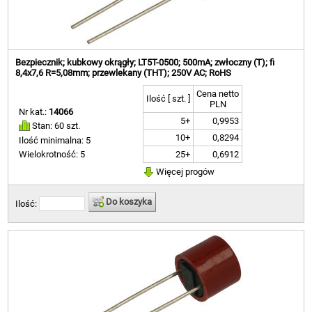
Bezpiecznik; kubkowy okrągły; LT5T-0500; 500mA; zwłoczny (T); fi
8,4x7,6 R=5,08mm; przewlekany (THT); 250V AC; RoHS
Cena netto
Ilość [ szt. ]
PLN
Nr kat.:
14066
5+
0,9953
Stan: 60 szt.
10+
0,8294
Ilość minimalna: 5
25+
0,6912
Wielokrotność: 5
Więcej progów
Do koszyka
Ilość: