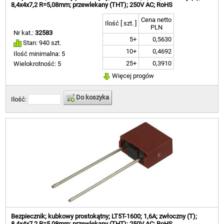
8,4x4x7,2 R=5,08mm; przewlekany (THT); 250V AC; RoHS
Cena netto
Ilość [ szt. ]
PLN
Nr kat.:
32583
5+
0,5630
Stan: 940 szt.
10+
0,4692
Ilość minimalna: 5
25+
0,3910
Wielokrotność: 5
Więcej progów
Do koszyka
Ilość:
Bezpiecznik; kubkowy prostokątny; LT5T-1600; 1,6A; zwłoczny (T);
8,4x4x7,2 R=5,08mm; przewlekany (THT); 250V AC; RoHS