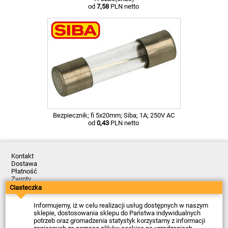
od
7,58
PLN netto
Bezpiecznik; fi 5x20mm; Siba; 1A; 250V AC
od
0,43
PLN netto
Kontakt
Dostawa
Płatność
Zwroty
Reklamacje
Ciasteczka
Regulamin
Polityka Prywatności
Informujemy, iż w celu realizacji usług dostępnych w naszym
O Firmie
sklepie, dostosowania sklepu do Państwa indywidualnych
potrzeb oraz gromadzenia statystyk korzystamy z informacji
Data ostatniej aktualizacji: 2026-08-07