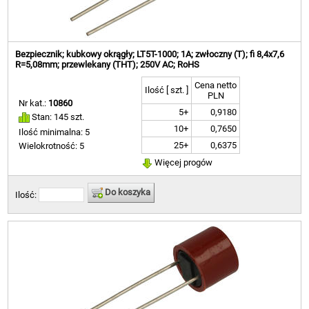
Bezpiecznik; kubkowy okrągły; LT5T-1000; 1A; zwłoczny (T); fi 8,4x7,6
R=5,08mm; przewlekany (THT); 250V AC; RoHS
Cena netto
Ilość [ szt. ]
PLN
Nr kat.:
10860
5+
0,9180
Stan: 145 szt.
10+
0,7650
Ilość minimalna: 5
25+
0,6375
Wielokrotność: 5
Więcej progów
Do koszyka
Ilość: