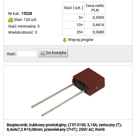
Cena netto
Ilość [ szt. ]
PLN
Nr kat.:
15228
5+
0,5500
Stan: 120 szt.
10+
0,4416
Ilość minimalna: 5
25+
0,3680
Wielokrotność: 5
Więcej progów
Do koszyka
Ilość:
Bezpiecznik; kubkowy prostokątny; LT5T-3150; 3,15A; zwłoczny (T);
8,4x4x7,2 R=5,08mm; przewlekany (THT); 250V AC; RoHS