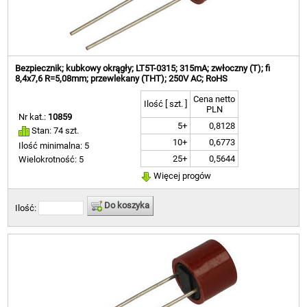
Bezpiecznik; kubkowy okrągły; LT5T-0315; 315mA; zwłoczny (T); fi
8,4x7,6 R=5,08mm; przewlekany (THT); 250V AC; RoHS
Cena netto
Ilość [ szt. ]
PLN
Nr kat.:
10859
5+
0,8128
Stan: 74 szt.
10+
0,6773
Ilość minimalna: 5
25+
0,5644
Wielokrotność: 5
Więcej progów
Do koszyka
Ilość: