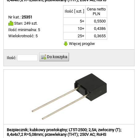
Cena netto
Ilość [ szt. ]
PLN
Nr kat.:
25351
5+
0,5500
Stan: 249 szt.
10+
0,4386
Ilość minimalna: 5
25+
0,3655
Wielokrotność: 5
Więcej progów
Do koszyka
Ilość:
Bezpiecznik; kubkowy prostokątny; LT5T-2500; 2,5A; zwłoczny (T);
8,4x4x7,2 R=5,08mm; przewlekany (THT); 250V AC; RoHS