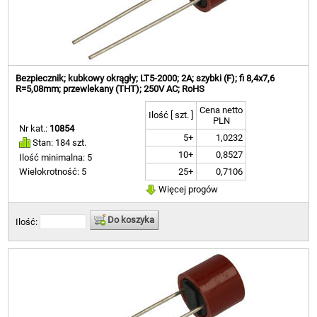
Bezpiecznik; kubkowy okrągły; LT5-2000; 2A; szybki (F); fi 8,4x7,6
R=5,08mm; przewlekany (THT); 250V AC; RoHS
Cena netto
Ilość [ szt. ]
PLN
Nr kat.:
10854
5+
1,0232
Stan: 184 szt.
10+
0,8527
Ilość minimalna: 5
25+
0,7106
Wielokrotność: 5
Więcej progów
Do koszyka
Ilość: