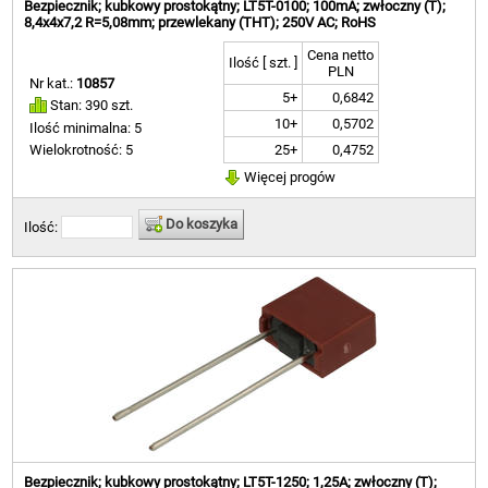
Bezpiecznik; kubkowy prostokątny; LT5T-0100; 100mA; zwłoczny (T);
8,4x4x7,2 R=5,08mm; przewlekany (THT); 250V AC; RoHS
Cena netto
Ilość [ szt. ]
PLN
Nr kat.:
10857
5+
0,6842
Stan: 390 szt.
10+
0,5702
Ilość minimalna: 5
25+
0,4752
Wielokrotność: 5
Więcej progów
Do koszyka
Ilość:
Bezpiecznik; kubkowy prostokątny; LT5T-1250; 1,25A; zwłoczny (T);