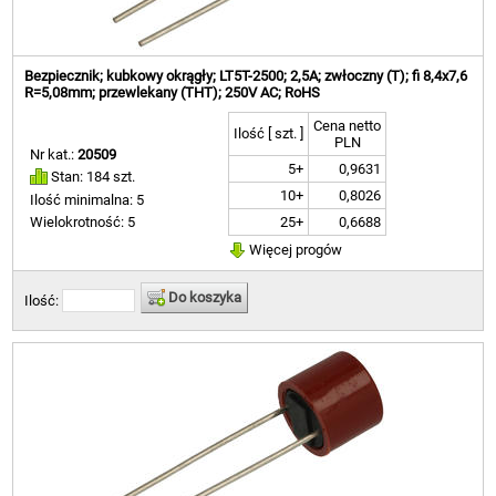
Bezpiecznik; kubkowy okrągły; LT5T-2500; 2,5A; zwłoczny (T); fi 8,4x7,6
R=5,08mm; przewlekany (THT); 250V AC; RoHS
Cena netto
Ilość [ szt. ]
PLN
Nr kat.:
20509
5+
0,9631
Stan: 184 szt.
10+
0,8026
Ilość minimalna: 5
25+
0,6688
Wielokrotność: 5
Więcej progów
Do koszyka
Ilość: