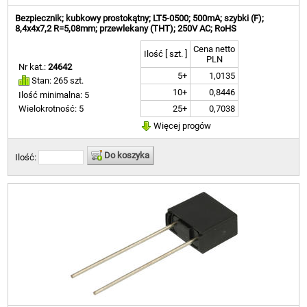
Bezpiecznik; kubkowy prostokątny; LT5-0500; 500mA; szybki (F);
8,4x4x7,2 R=5,08mm; przewlekany (THT); 250V AC; RoHS
Cena netto
Ilość [ szt. ]
PLN
Nr kat.:
24642
5+
1,0135
Stan: 265 szt.
10+
0,8446
Ilość minimalna: 5
25+
0,7038
Wielokrotność: 5
Więcej progów
Do koszyka
Ilość: