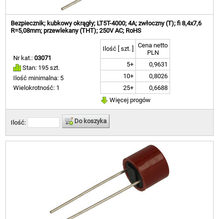
Bezpiecznik; kubkowy okrągły; LT5T-4000; 4A; zwłoczny (T); fi 8,4x7,6
R=5,08mm; przewlekany (THT); 250V AC; RoHS
Cena netto
Ilość [ szt. ]
PLN
Nr kat.:
03071
5+
0,9631
Stan: 195 szt.
10+
0,8026
Ilość minimalna: 5
25+
0,6688
Wielokrotność: 1
Więcej progów
Do koszyka
Ilość: