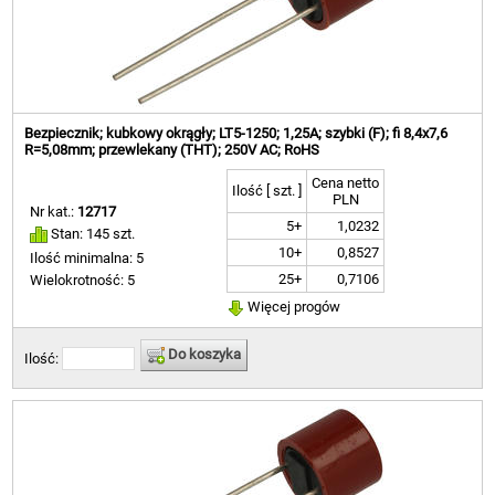
Bezpiecznik; kubkowy okrągły; LT5-1250; 1,25A; szybki (F); fi 8,4x7,6
R=5,08mm; przewlekany (THT); 250V AC; RoHS
Cena netto
Ilość [ szt. ]
PLN
Nr kat.:
12717
5+
1,0232
Stan: 145 szt.
10+
0,8527
Ilość minimalna: 5
25+
0,7106
Wielokrotność: 5
Więcej progów
Do koszyka
Ilość: