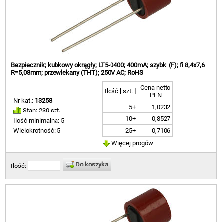
Bezpiecznik; kubkowy okrągły; LT5-0400; 400mA; szybki (F); fi 8,4x7,6
R=5,08mm; przewlekany (THT); 250V AC; RoHS
Cena netto
Ilość [ szt. ]
PLN
Nr kat.:
13258
5+
1,0232
Stan: 230 szt.
10+
0,8527
Ilość minimalna: 5
25+
0,7106
Wielokrotność: 5
Więcej progów
Do koszyka
Ilość: