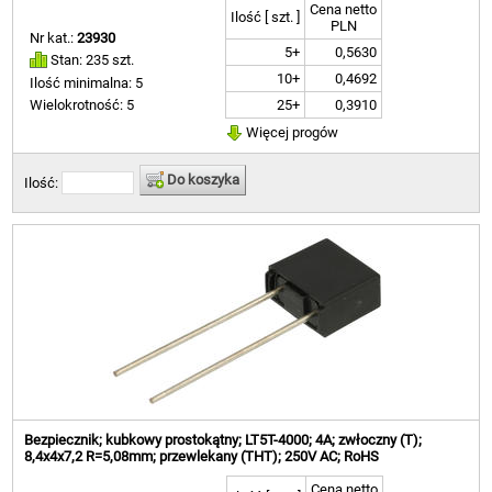
Cena netto
Ilość [ szt. ]
PLN
Nr kat.:
23930
5+
0,5630
Stan: 235 szt.
10+
0,4692
Ilość minimalna: 5
25+
0,3910
Wielokrotność: 5
Więcej progów
Do koszyka
Ilość:
Bezpiecznik; kubkowy prostokątny; LT5T-4000; 4A; zwłoczny (T);
8,4x4x7,2 R=5,08mm; przewlekany (THT); 250V AC; RoHS
Cena netto