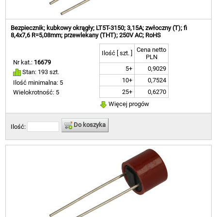
Bezpiecznik; kubkowy okrągły; LT5T-3150; 3,15A; zwłoczny (T); fi
8,4x7,6 R=5,08mm; przewlekany (THT); 250V AC; RoHS
Cena netto
Ilość [ szt. ]
PLN
Nr kat.:
16679
5+
0,9029
Stan: 193 szt.
10+
0,7524
Ilość minimalna: 5
25+
0,6270
Wielokrotność: 5
Więcej progów
Do koszyka
Ilość: