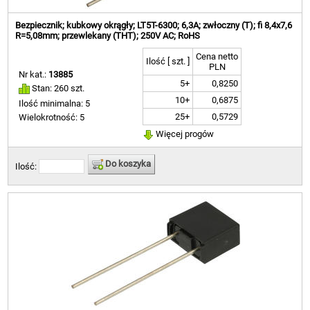
Bezpiecznik; kubkowy okrągły; LT5T-6300; 6,3A; zwłoczny (T); fi 8,4x7,6
R=5,08mm; przewlekany (THT); 250V AC; RoHS
Cena netto
Ilość [ szt. ]
PLN
Nr kat.:
13885
5+
0,8250
Stan: 260 szt.
10+
0,6875
Ilość minimalna: 5
25+
0,5729
Wielokrotność: 5
Więcej progów
Do koszyka
Ilość: