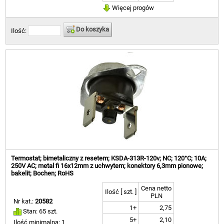
Więcej progów
Do koszyka
Ilość:
Termostat; bimetaliczny z resetem; KSDA-313R-120v; NC; 120°C; 10A;
250V AC; metal fi 16x12mm z uchwytem; konektory 6,3mm pionowe;
bakelit; Bochen; RoHS
Cena netto
Ilość [ szt. ]
PLN
Nr kat.:
20582
1+
2,75
Stan: 65 szt.
5+
2,10
Ilość minimalna: 1