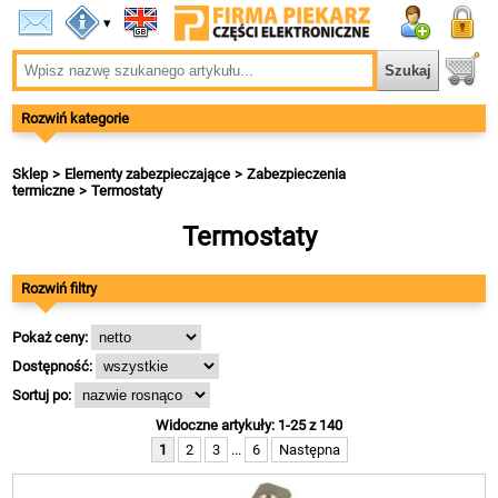
▾
Rozwiń kategorie
Sklep
Elementy zabezpieczające
Zabezpieczenia
termiczne
Termostaty
Termostaty
Rozwiń filtry
Pokaż ceny:
Dostępność:
Sortuj po:
Widoczne artykuły: 1-25 z 140
1
2
3
...
6
Następna