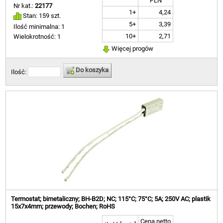
PLN
Nr kat.:
22177
1+
4,24
Stan: 159 szt.
5+
3,39
Ilość minimalna: 1
10+
2,71
Wielokrotność: 1
Więcej progów
Do koszyka
Ilość:
Termostat; bimetaliczny; BH-B2D; NC; 115°C; 75°C; 5A; 250V AC; plastik
15x7x4mm; przewody; Bochen; RoHS
Cena netto