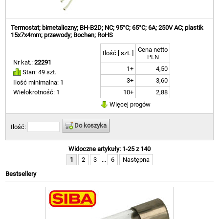
Termostat; bimetaliczny; BH-B2D; NC; 95°C; 65°C; 6A; 250V AC; plastik
15x7x4mm; przewody; Bochen; RoHS
Cena netto
Ilość [ szt. ]
PLN
Nr kat.:
22291
1+
4,50
Stan: 49 szt.
3+
3,60
Ilość minimalna: 1
10+
2,88
Wielokrotność: 1
Więcej progów
Do koszyka
Ilość:
Widoczne artykuły: 1-25 z 140
1
2
3
...
6
Następna
Bestsellery