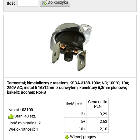
Do koszyka
Ilość:
Termostat; bimetaliczny z resetem; KSDA-313R-100v; NC; 100°C; 10A;
250V AC; metal fi 16x12mm z uchwytem; konektory 6,3mm pionowe;
bakelit; Bochen; RoHS
Cena netto
Ilość [ szt. ]
PLN
Nr kat.:
03103
2+
3,29
Stan: 40 szt.
5+
2,63
Ilość minimalna: 2
10+
2,10
Wielokrotność: 1
Więcej progów