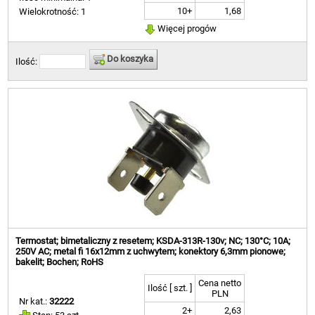
10+
1,68
Wielokrotność: 1
Więcej progów
Do koszyka
Ilość:
Termostat; bimetaliczny z resetem; KSDA-313R-130v; NC; 130°C; 10A;
250V AC; metal fi 16x12mm z uchwytem; konektory 6,3mm pionowe;
bakelit; Bochen; RoHS
Cena netto
Ilość [ szt. ]
PLN
Nr kat.:
32222
2+
2,63