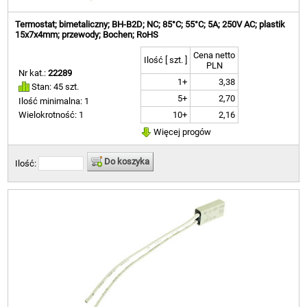
Termostat; bimetaliczny; BH-B2D; NC; 85°C; 55°C; 5A; 250V AC; plastik
15x7x4mm; przewody; Bochen; RoHS
Cena netto
Ilość [ szt. ]
PLN
Nr kat.:
22289
1+
3,38
Stan: 45 szt.
5+
2,70
Ilość minimalna: 1
10+
2,16
Wielokrotność: 1
Więcej progów
Do koszyka
Ilość: