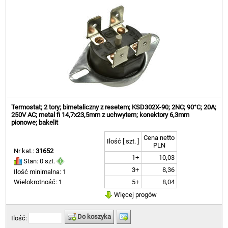
Termostat; 2 tory; bimetaliczny z resetem; KSD302X-90; 2NC; 90°C; 20A;
250V AC; metal fi 14,7x23,5mm z uchwytem; konektory 6,3mm
pionowe; bakelit
Cena netto
Ilość [ szt. ]
PLN
Nr kat.:
31652
1+
10,03
Stan: 0 szt.
3+
8,36
Ilość minimalna: 1
5+
8,04
Wielokrotność: 1
Więcej progów
Do koszyka
Ilość: