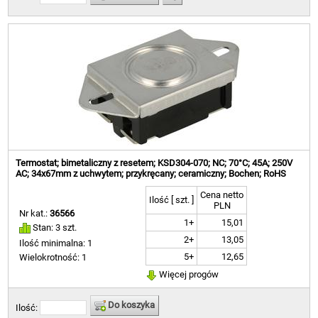
Termostat; bimetaliczny z resetem; KSD304-070; NC; 70°C; 45A; 250V
AC; 34x67mm z uchwytem; przykręcany; ceramiczny; Bochen; RoHS
Cena netto
Ilość [ szt. ]
PLN
Nr kat.:
36566
1+
15,01
Stan: 3 szt.
2+
13,05
Ilość minimalna: 1
5+
12,65
Wielokrotność: 1
Więcej progów
Do koszyka
Ilość: