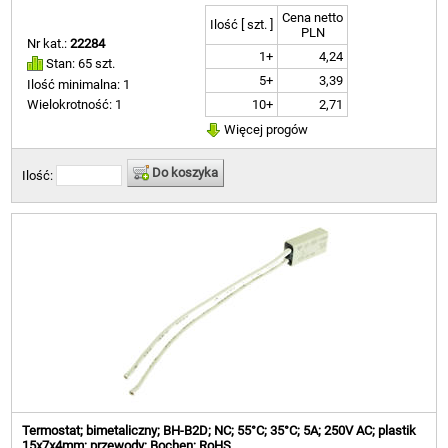
Cena netto
Ilość [ szt. ]
PLN
Nr kat.:
22284
1+
4,24
Stan: 65 szt.
5+
3,39
Ilość minimalna: 1
10+
2,71
Wielokrotność: 1
Więcej progów
Do koszyka
Ilość:
Termostat; bimetaliczny; BH-B2D; NC; 55°C; 35°C; 5A; 250V AC; plastik
15x7x4mm; przewody; Bochen; RoHS