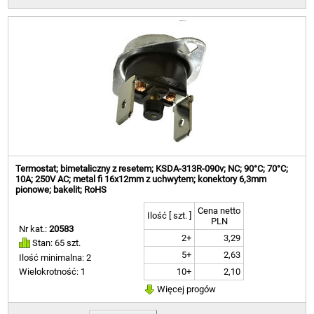
Termostat; bimetaliczny z resetem; KSDA-313R-090v; NC; 90°C; 70°C;
10A; 250V AC; metal fi 16x12mm z uchwytem; konektory 6,3mm
pionowe; bakelit; RoHS
Cena netto
Ilość [ szt. ]
PLN
Nr kat.:
20583
2+
3,29
Stan: 65 szt.
5+
2,63
Ilość minimalna: 2
10+
2,10
Wielokrotność: 1
Więcej progów