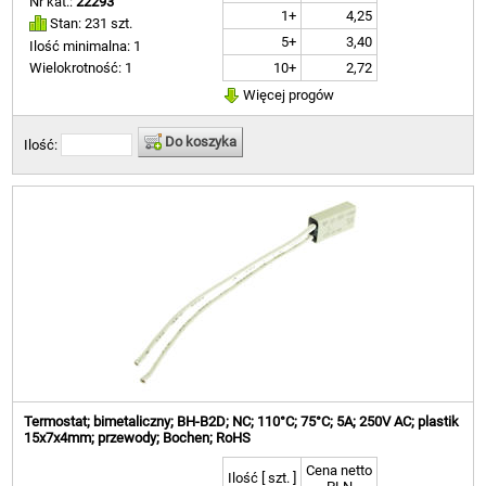
Nr kat.:
22293
1+
4,25
Stan: 231 szt.
5+
3,40
Ilość minimalna: 1
10+
2,72
Wielokrotność: 1
Więcej progów
Do koszyka
Ilość:
Termostat; bimetaliczny; BH-B2D; NC; 110°C; 75°C; 5A; 250V AC; plastik
15x7x4mm; przewody; Bochen; RoHS
Cena netto
Ilość [ szt. ]