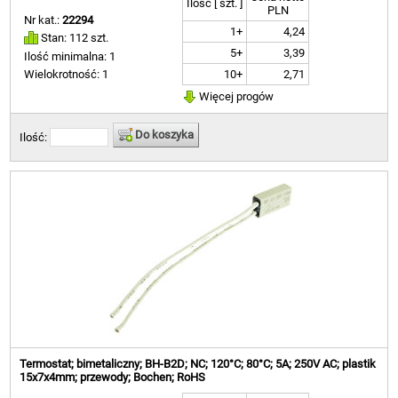
Ilość [ szt. ]
PLN
Nr kat.:
22294
1+
4,24
Stan: 112 szt.
5+
3,39
Ilość minimalna: 1
10+
2,71
Wielokrotność: 1
Więcej progów
Do koszyka
Ilość:
Termostat; bimetaliczny; BH-B2D; NC; 120°C; 80°C; 5A; 250V AC; plastik
15x7x4mm; przewody; Bochen; RoHS