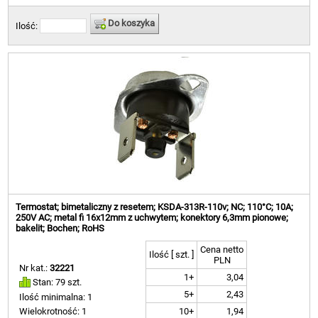
Do koszyka
Ilość:
Termostat; bimetaliczny z resetem; KSDA-313R-110v; NC; 110°C; 10A;
250V AC; metal fi 16x12mm z uchwytem; konektory 6,3mm pionowe;
bakelit; Bochen; RoHS
Cena netto
Ilość [ szt. ]
PLN
Nr kat.:
32221
1+
3,04
Stan: 79 szt.
5+
2,43
Ilość minimalna: 1
10+
1,94
Wielokrotność: 1