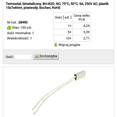
Termostat; bimetaliczny; BH-B2D; NC; 75°C; 50°C; 5A; 250V AC; plastik
15x7x4mm; przewody; Bochen; RoHS
Cena netto
Ilość [ szt. ]
PLN
Nr kat.:
28490
1+
4,24
Stan: 150 szt.
5+
3,39
Ilość minimalna: 1
10+
2,71
Wielokrotność: 1
Więcej progów
Do koszyka
Ilość: