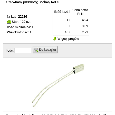
15x7x4mm; przewody; Bochen; RoHS
Cena netto
Ilość [ szt. ]
PLN
Nr kat.:
22286
1+
4,24
Stan: 127 szt.
5+
3,39
Ilość minimalna: 1
10+
2,71
Wielokrotność: 1
Więcej progów
Do koszyka
Ilość: