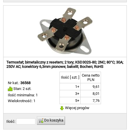
Termostat; bimetaliczny z resetem; 2 tory; KSD302S-80; 2NC; 80°C; 30A;
250V AC; konektory 6,3mm pionowe; bakelit; Bochen; RoHS
Cena netto
Ilość [ szt. ]
PLN
Nr kat.:
36568
1+
9,61
Stan: 2 szt.
3+
8,01
Ilość minimalna: 1
5+
7,76
Wielokrotność: 1
Więcej progów
Do koszyka
Ilość: