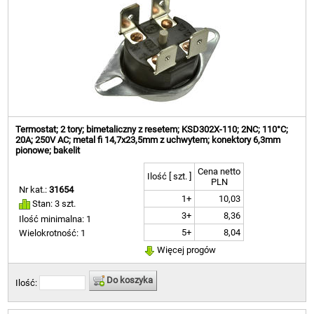
Termostat; 2 tory; bimetaliczny z resetem; KSD302X-110; 2NC; 110°C;
20A; 250V AC; metal fi 14,7x23,5mm z uchwytem; konektory 6,3mm
pionowe; bakelit
Cena netto
Ilość [ szt. ]
PLN
Nr kat.:
31654
1+
10,03
Stan: 3 szt.
3+
8,36
Ilość minimalna: 1
5+
8,04
Wielokrotność: 1
Więcej progów
Do koszyka
Ilość: