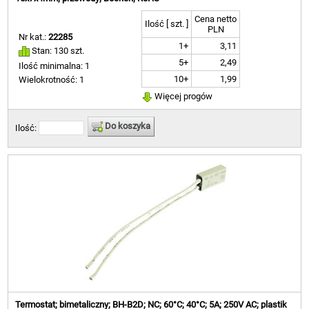
Cena netto
Ilość [ szt. ]
PLN
Nr kat.:
22285
1+
3,11
Stan: 130 szt.
5+
2,49
Ilość minimalna: 1
10+
1,99
Wielokrotność: 1
Więcej progów
Do koszyka
Ilość:
Termostat; bimetaliczny; BH-B2D; NC; 60°C; 40°C; 5A; 250V AC; plastik