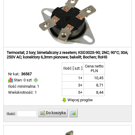
Termostat; 2 tory; bimetaliczny z resetem; KSD302S-90; 2NC; 90°C; 30A;
250V AC; konektory 6,3mm pionowe; bakelit; Bochen; RoHS
Cena netto
Ilość [ szt. ]
PLN
Nr kat.:
36567
1+
10,45
Stan: 0 szt.
3+
8,71
Ilość minimalna: 1
5+
8,44
Wielokrotność: 1
Więcej progów
Do koszyka
Ilość: