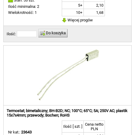
Stan: 53 szt.
5+
2,10
Ilość minimalna: 2
10+
1,68
Wielokrotność: 1
Więcej progów
Do koszyka
Ilość:
Termostat; bimetaliczny; BH-B2D; NC; 100°C; 65°C; 5A; 250V AC; plastik
15x7x4mm; przewody; Bochen; RoHS
Cena netto
Ilość [ szt. ]
PLN
Nr kat.:
23643