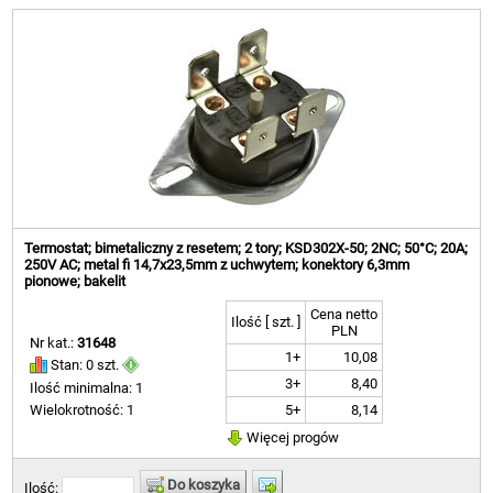
Termostat; bimetaliczny z resetem; 2 tory; KSD302X-50; 2NC; 50°C; 20A;
250V AC; metal fi 14,7x23,5mm z uchwytem; konektory 6,3mm
pionowe; bakelit
Cena netto
Ilość [ szt. ]
PLN
Nr kat.:
31648
1+
10,08
Stan: 0 szt.
3+
8,40
Ilość minimalna: 1
5+
8,14
Wielokrotność: 1
Więcej progów
Do koszyka
Ilość: