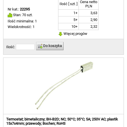
Cena netto
Ilość [ szt. ]
PLN
Nr kat.:
22295
1+
3,63
Stan: 70 szt.
5+
2,90
Ilość minimalna: 1
10+
2,32
Wielokrotność: 1
Więcej progów
Do koszyka
Ilość:
Termostat; bimetaliczny; BH-B2D; NC; 50°C; 35°C; 5A; 250V AC; plastik
15x7x4mm; przewody; Bochen; RoHS