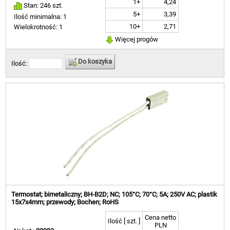
1+
4,24
Stan: 246 szt.
5+
3,39
Ilość minimalna: 1
10+
2,71
Wielokrotność: 1
Więcej progów
Do koszyka
Ilość:
Termostat; bimetaliczny; BH-B2D; NC; 105°C; 70°C; 5A; 250V AC; plastik
15x7x4mm; przewody; Bochen; RoHS
Cena netto
Ilość [ szt. ]
PLN