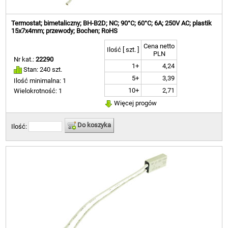
Termostat; bimetaliczny; BH-B2D; NC; 90°C; 60°C; 6A; 250V AC; plastik
15x7x4mm; przewody; Bochen; RoHS
Cena netto
Ilość [ szt. ]
PLN
Nr kat.:
22290
1+
4,24
Stan: 240 szt.
5+
3,39
Ilość minimalna: 1
10+
2,71
Wielokrotność: 1
Więcej progów
Do koszyka
Ilość: