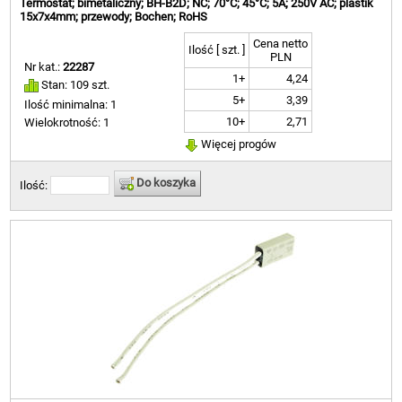
Termostat; bimetaliczny; BH-B2D; NC; 70°C; 45°C; 5A; 250V AC; plastik
15x7x4mm; przewody; Bochen; RoHS
Cena netto
Ilość [ szt. ]
PLN
Nr kat.:
22287
1+
4,24
Stan: 109 szt.
5+
3,39
Ilość minimalna: 1
10+
2,71
Wielokrotność: 1
Więcej progów
Do koszyka
Ilość: