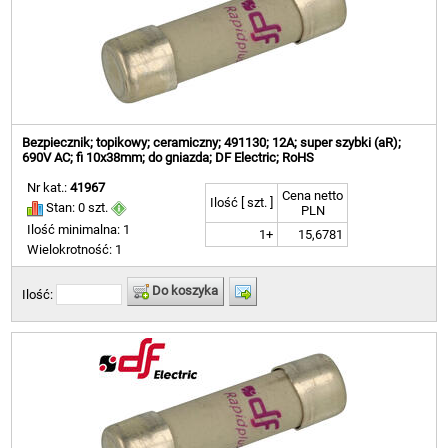
Bezpiecznik; topikowy; ceramiczny; 491130; 12A; super szybki (aR);
690V AC; fi 10x38mm; do gniazda; DF Electric; RoHS
Nr kat.:
41967
Cena netto
Ilość [ szt. ]
Stan: 0 szt.
PLN
Ilość minimalna: 1
1+
15,6781
Wielokrotność: 1
Do koszyka
Ilość: