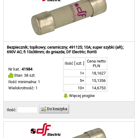
Bezpiecznik; topikowy; ceramiczny; 491125; 10A; super szybki (aR);
690V AC; fi 10x38mm; do gniazda; DF Electric; RoHS
Cena netto
Ilość [ szt. ]
PLN
Nr kat.:
41984
1+
18,1627
Stan: 38 szt.
5+
15,1356
Ilość minimalna: 1
10+
14,6753
Wielokrotność: 1
Więcej progów
Do koszyka
Ilość: