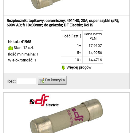
Bezpiecznik; topikowy; ceramiczny; 491140; 20A; super szybki (aR);
690V AC; fi 10x38mm; do gniazda; DF Electric; RoHS
Cena netto
Ilość [ szt. ]
PLN
Nr kat.:
41968
1+
17,9107
Stan: 12 szt.
5+
14,9256
Ilość minimalna: 1
10+
14,4716
Wielokrotność: 1
Więcej progów
Do koszyka
Ilość: