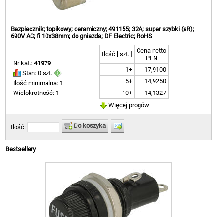
Bezpiecznik; topikowy; ceramiczny; 491155; 32A; super szybki (aR);
690V AC; fi 10x38mm; do gniazda; DF Electric; RoHS
Cena netto
Ilość [ szt. ]
PLN
Nr kat.:
41979
1+
17,9100
Stan: 0 szt.
5+
14,9250
Ilość minimalna: 1
10+
14,1327
Wielokrotność: 1
Więcej progów
Do koszyka
Ilość:
Bestsellery