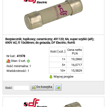
Bezpiecznik; topikowy; ceramiczny; 491120; 8A; super szybki (aR);
690V AC; fi 10x38mm; do gniazda; DF Electric; RoHS
Cena netto
Ilość [ szt. ]
PLN
Nr kat.:
41978
1+
19,2860
Stan: 0 szt.
5+
16,0717
Ilość minimalna: 1
10+
15,5829
Wielokrotność: 1
Więcej progów
Do koszyka
Ilość: