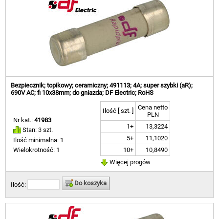
Bezpiecznik; topikowy; ceramiczny; 491113; 4A; super szybki (aR);
690V AC; fi 10x38mm; do gniazda; DF Electric; RoHS
Cena netto
Ilość [ szt. ]
PLN
Nr kat.:
41983
1+
13,3224
Stan: 3 szt.
5+
11,1020
Ilość minimalna: 1
10+
10,8490
Wielokrotność: 1
Więcej progów
Do koszyka
Ilość: