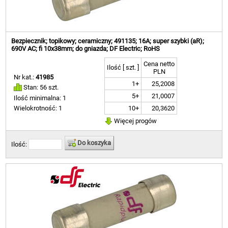
Bezpiecznik; topikowy; ceramiczny; 491135; 16A; super szybki (aR);
690V AC; fi 10x38mm; do gniazda; DF Electric; RoHS
Cena netto
Ilość [ szt. ]
PLN
Nr kat.:
41985
1+
25,2008
Stan: 56 szt.
5+
21,0007
Ilość minimalna: 1
10+
20,3620
Wielokrotność: 1
Więcej progów
Do koszyka
Ilość: