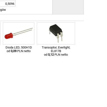
0,5096
ogów
Dioda LED; 500H1D
Transoptor; Everlight;
od
0,09
PLN netto
EL817B
od
0,12
PLN netto