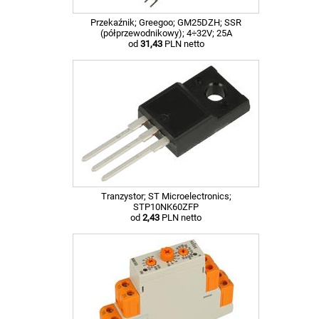
Przekaźnik; Greegoo; GM25DZH; SSR
(półprzewodnikowy); 4÷32V; 25A
od
31,43
PLN netto
Tranzystor; ST Microelectronics;
STP10NK60ZFP
od
2,43
PLN netto