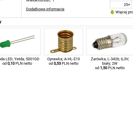
Wielokrotność: 1
25+
Dodatkowe informacje
Więcej pr
y
oda LED; Yetda; 5001GD
Oprawka; A-HL-E10
Żarówka; L-3426; 6,3V;
od
0,10
PLN netto
od
0,53
PLN netto
biały; 2W
od
1,50
PLN netto