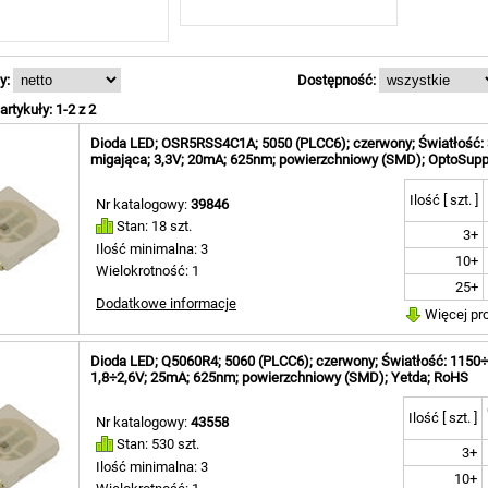
y:
Dostępność:
rtykuły: 1-2 z 2
Dioda LED; OSR5RSS4C1A; 5050 (PLCC6); czerwony; Światłość: 3
migająca; 3,3V; 20mA; 625nm; powierzchniowy (SMD); OptoSupp
Ilość [ szt. ]
Nr katalogowy:
39846
Stan: 18 szt.
3+
Ilość minimalna: 3
10+
Wielokrotność: 1
25+
Dodatkowe informacje
Więcej pr
Dioda LED; Q5060R4; 5060 (PLCC6); czerwony; Światłość: 1150÷
1,8÷2,6V; 25mA; 625nm; powierzchniowy (SMD); Yetda; RoHS
Ilość [ szt. ]
Nr katalogowy:
43558
Stan: 530 szt.
3+
Ilość minimalna: 3
10+