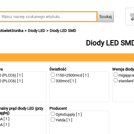
toelektronika
Diody LED
Diody LED SMD
Diody LED SM
wa
Światłość
Wersja diod
 (PLCC6) [ 1 ]
1150÷2500mcd [ 1 ]
migająca 
 (PLCC6) [ 1 ]
330mcd [ 1 ]
standard [
lny prąd diody LED (przy
Producent
ągłej)
OptoSupply [ 1 ]
 [ 1 ]
Yetda [ 1 ]
 [ 1 ]