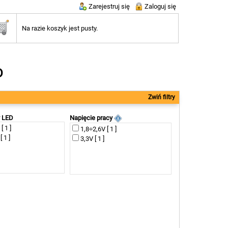
Zarejestruj się
Zaloguj się
Na razie koszyk jest pusty.
D
Zwiń filtry
y LED
Napięcie pracy
[ 1 ]
1,8÷2,6V [ 1 ]
 1 ]
3,3V [ 1 ]