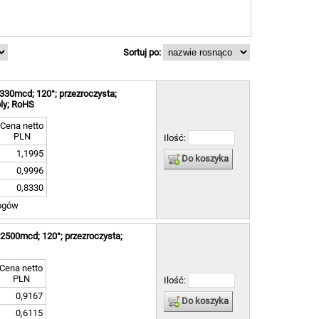
Sortuj po:
30mcd; 120°; przezroczysta;
ly; RoHS
Cena netto
PLN
Ilość:
1,1995
Do koszyka
0,9996
0,8330
ogów
2500mcd; 120°; przezroczysta;
Cena netto
PLN
Ilość:
0,9167
Do koszyka
0,6115