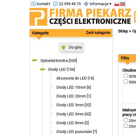
Kontakt
22 599 49 70
Informacje ▾
Sklep
Op
Kategorie
Zwiń kategorie
Do góry
Filtry
Optoelektronika [330]
Diody LED [156]
Obudo
5050
Akcesoria do LED [16]
5060
Diody LED 10mm [6]
Diody LED 20mm [1]
Diody LED 3mm [32]
Maksyma
Diody LED 5mm [42]
pracy ci
20mA
Diody LED 8mm [2]
25mA
Diody LED pozostałe [7]