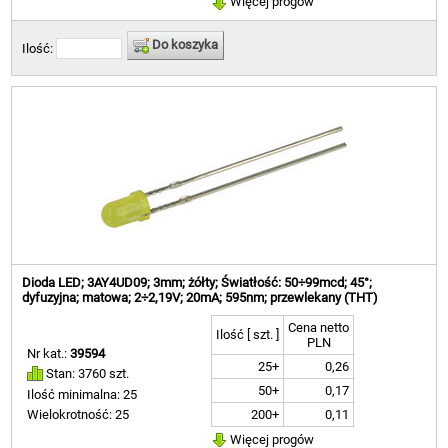
Więcej progów
Do koszyka
Ilość:
Dioda LED; 3AY4UD09; 3mm; żółty; Światłość: 50÷99mcd; 45°;
dyfuzyjna; matowa; 2÷2,19V; 20mA; 595nm; przewlekany (THT)
Cena netto
Ilość [ szt. ]
PLN
Nr kat.:
39594
25+
0,26
Stan: 3760 szt.
50+
0,17
Ilość minimalna: 25
200+
0,11
Wielokrotność: 25
Więcej progów