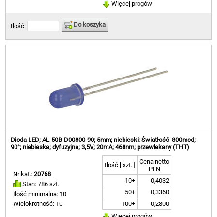
Więcej progów
Do koszyka
Ilość:
Dioda LED; AL-50B-D00800-90; 5mm; niebieski; Światłość: 800mcd;
90°; niebieska; dyfuzyjna; 3,5V; 20mA; 468nm; przewlekany (THT)
Cena netto
Ilość [ szt. ]
PLN
Nr kat.:
20768
10+
0,4032
Stan: 786 szt.
50+
0,3360
Ilość minimalna: 10
100+
0,2800
Wielokrotność: 10
Więcej progów