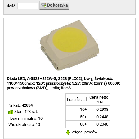
Do koszyka
Ilość:
Dioda LED; A-3528H212W-S; 3528 (PLCC2); biały; Światłość:
1100÷1500mcd; 120°; przezroczysta; 3,2V; 20mA; (zimna) 8000K;
powierzchniowy (SMD); Ledia; RoHS
Cena netto
Ilość [ szt. ]
PLN
Nr kat.:
42834
10+
0,2938
Stan: 428 szt.
50+
0,2448
Ilość minimalna: 10
100+
0,2040
Wielokrotność: 10
Więcej progów