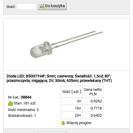
Do koszyka
Ilość:
Dioda LED; B500ITH4F; 5mm; czerwony; Światłość: 1,5cd; 80°;
przezroczysta; migająca; 2V; 30mA; 635nm; przewlekany (THT)
Cena netto
Ilość [ szt. ]
PLN
Nr kat.:
08844
3+
0,9262
Stan: 181 szt.
10+
0,7718
Ilość minimalna: 3
25+
0,6432
Wielokrotność: 1
Więcej progów