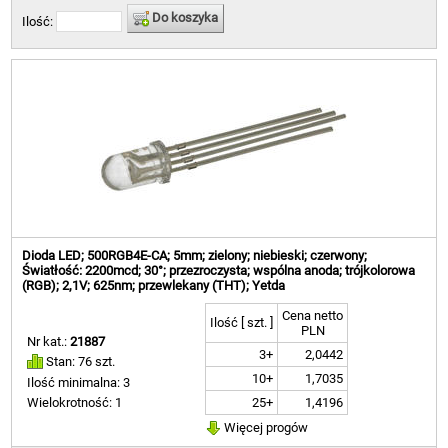
Do koszyka
Ilość:
Dioda LED; 500RGB4E-CA; 5mm; zielony; niebieski; czerwony;
Światłość: 2200mcd; 30°; przezroczysta; wspólna anoda; trójkolorowa
(RGB); 2,1V; 625nm; przewlekany (THT); Yetda
Cena netto
Ilość [ szt. ]
PLN
Nr kat.:
21887
3+
2,0442
Stan: 76 szt.
10+
1,7035
Ilość minimalna: 3
25+
1,4196
Wielokrotność: 1
Więcej progów