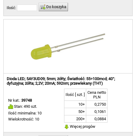
Do koszyka
Ilość:
Dioda LED; 5AY3UD09; 5mm; żółty; Światłość: 55÷100mcd; 40°;
dyfuzyjna; żółta; 2,2V; 20mA; 592nm; przewlekany (THT)
Cena netto
Ilość [ szt. ]
PLN
Nr kat.:
39748
10+
0,2750
Stan: 490 szt.
50+
0,1061
Ilość minimalna: 10
200+
0,0884
Wielokrotność: 10
Więcej progów