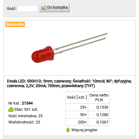
Do koszyka
Ilość:
Bestseller
Dioda LED; 500H1D; 5mm; czerwony; Światłość: 10mcd; 80°; dyfuzyjna;
czerwona; 2,2V; 20mA; 700nm; przewlekany (THT)
Cena netto
Ilość [ szt. ]
PLN
Nr kat.:
21544
25+
0,1536
Stan: 931 szt.
50+
0,1280
Ilość minimalna: 25
200+
0,1067
Wielokrotność: 25
Więcej progów