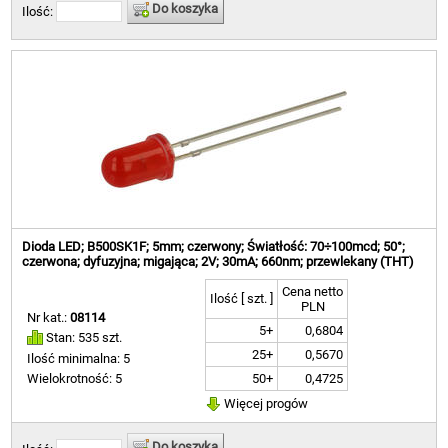
Do koszyka
Ilość:
Dioda LED; B500SK1F; 5mm; czerwony; Światłość: 70÷100mcd; 50°;
czerwona; dyfuzyjna; migająca; 2V; 30mA; 660nm; przewlekany (THT)
Cena netto
Ilość [ szt. ]
PLN
Nr kat.:
08114
5+
0,6804
Stan: 535 szt.
25+
0,5670
Ilość minimalna: 5
50+
0,4725
Wielokrotność: 5
Więcej progów
Do koszyka