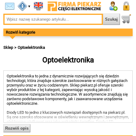
▾
Rozwiń kategorie
Sklep
Optoelektronika
Optoelektronika
Optoelektronika to jedna z dynamicznie rozwijających się dziedzin
technologii, która znajduje szerokie zastosowanie w różnych gałęziach
przemysłu oraz w życiu codziennym. Sklep piekarz.pl oferuje szeroki
wybór produktów z tej kategorii, zapewniając wysoką jakość i
nowoczesne rozwiązania technologiczne. W asortymencie znajdują się
zarówno podstawowe komponenty, jak i zaawansowane urządzenia
optoelektroniczne.
Diody LED to jedno z kluczowych rozwiązań dostępnych na piekarz.pl.
Są one szeroko stosowane w oświetleniu wewnętrznym i zewnętrznym,
elektronice użytkowej oraz jako wskaźniki świetlne. Diody LED
charakteryzują się niskim zużyciem energii, długą żywotnością i
Rozwiń opis
wysoką efektywnością świetlną. W ofercie sklepu znajdują się diody o
różnych kolorach, rozmiarach i mocach, co pozwala na dopasowanie