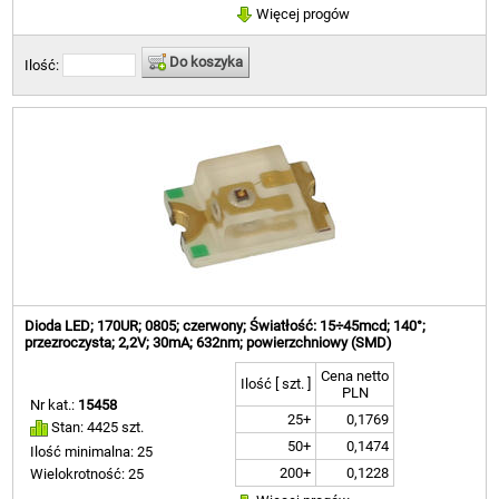
Więcej progów
Do koszyka
Ilość:
Dioda LED; 170UR; 0805; czerwony; Światłość: 15÷45mcd; 140°;
przezroczysta; 2,2V; 30mA; 632nm; powierzchniowy (SMD)
Cena netto
Ilość [ szt. ]
PLN
Nr kat.:
15458
25+
0,1769
Stan: 4425 szt.
50+
0,1474
Ilość minimalna: 25
200+
0,1228
Wielokrotność: 25