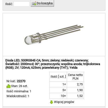
Do koszyka
Ilość:
Dioda LED; 500RGB4E-CA; 5mm; zielony; niebieski; czerwony;
Światłość: 2000mcd; 30°; przezroczysta; wspólna anoda; trójkolorowa
(RGB); 2V; 120mA; 625nm; przewlekany (THT); Yetda
Cena netto
Ilość [ szt. ]
PLN
Nr kat.:
22270
1+
2,75
Stan: 26 szt.
5+
1,90
Ilość minimalna: 1
10+
1,52
Wielokrotność: 1
Więcej progów