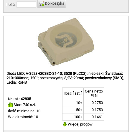
Do koszyka
Ilość:
Dioda LED; A-3528H203BC-S1-13; 3528 (PLCC2); niebieski; Światłość:
210÷300mcd; 120°; przezroczysta; 3,2V; 20mA; powierzchniowy (SMD);
Ledia; RoHS
Cena netto
Ilość [ szt. ]
PLN
Nr kat.:
42835
10+
0,2750
Stan: 740 szt.
50+
0,1753
Ilość minimalna: 10
100+
0,1461
Wielokrotność: 10
Więcej progów