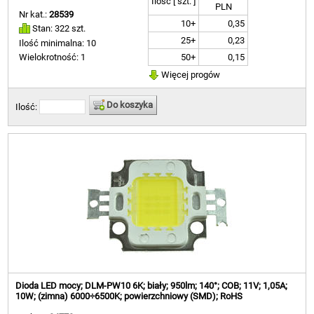
Ilość [ szt. ]
PLN
Nr kat.:
28539
10+
0,35
Stan: 322 szt.
25+
0,23
Ilość minimalna: 10
50+
0,15
Wielokrotność: 1
Więcej progów
Do koszyka
Ilość:
Dioda LED mocy; DLM-PW10 6K; biały; 950lm; 140°; COB; 11V; 1,05A;
10W; (zimna) 6000÷6500K; powierzchniowy (SMD); RoHS