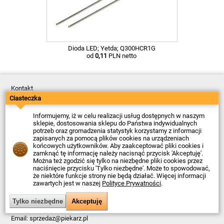
Dioda LED; Yetda; Q300HCR1G
od
0,11
PLN netto
Kontakt
Dostawa
Ciasteczka
Płatność
Zwroty
Informujemy, iż w celu realizacji usług dostępnych w naszym
Reklamacje
sklepie, dostosowania sklepu do Państwa indywidualnych
Regulamin
potrzeb oraz gromadzenia statystyk korzystamy z informacji
Polityka Prywatności
zapisanych za pomocą plików cookies na urządzeniach
O Firmie
końcowych użytkowników. Aby zaakceptować pliki cookies i
zamknąć tę informację należy nacisnąć przycisk 'Akceptuję'.
Data ostatniej aktualizacji: 2026-08-07
Można też zgodzić się tylko na niezbędne pliki cookies przez
© Firma Piekarz Sp. z o.o. 2000-2026
naciśnięcie przycisku 'Tylko niezbędne'. Może to spowodować,
że niektóre funkcje strony nie będą działać. Więcej informacji
Sklep elektroniczny Firma Piekarz Sp. z o.o.
zawartych jest w naszej
Polityce Prywatności
.
ul. Wólczyńska 206
01-919 Warszawa
NIP: 118-15-77-240
Tel.
22 599 49 70
Email:
sprzedaz@piekarz.pl