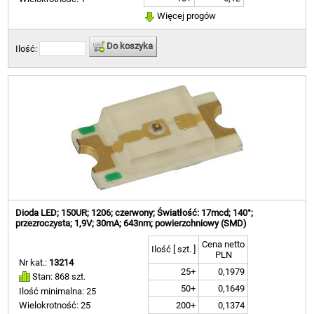
Więcej progów
Do koszyka
Ilość:
Dioda LED; 150UR; 1206; czerwony; Światłość: 17mcd; 140°;
przezroczysta; 1,9V; 30mA; 643nm; powierzchniowy (SMD)
Cena netto
Ilość [ szt. ]
PLN
Nr kat.:
13214
25+
0,1979
Stan: 868 szt.
50+
0,1649
Ilość minimalna: 25
200+
0,1374
Wielokrotność: 25