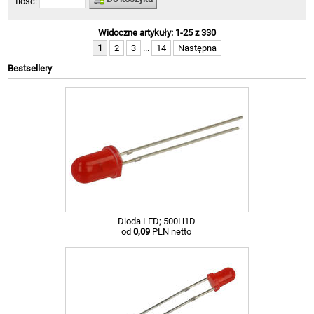
Ilość:
Widoczne artykuły: 1-25 z 330
1
2
3
...
14
Następna
Bestsellery
Dioda LED; 500H1D
od
0,09
PLN netto