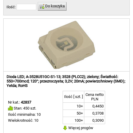
Do koszyka
Ilość:
Dioda LED; A-3528U51GC-S1-13; 3528 (PLCC2); zielony; Światłość:
550÷700mcd; 120°; przezroczysta; 3,2V; 20mA; powierzchniowy (SMD);
Yetda; RoHS
Cena netto
Ilość [ szt. ]
PLN
Nr kat.:
42837
10+
0,4450
Stan: 450 szt.
50+
0,3708
Ilość minimalna: 10
100+
0,3090
Wielokrotność: 10
Więcej progów