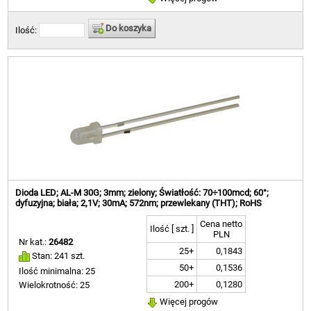
Do koszyka
Ilość:
Dioda LED; AL-M 30G; 3mm; zielony; Światłość: 70÷100mcd; 60°;
dyfuzyjna; biała; 2,1V; 30mA; 572nm; przewlekany (THT); RoHS
Cena netto
Ilość [ szt. ]
PLN
Nr kat.:
26482
25+
0,1843
Stan: 241 szt.
50+
0,1536
Ilość minimalna: 25
200+
0,1280
Wielokrotność: 25
Więcej progów