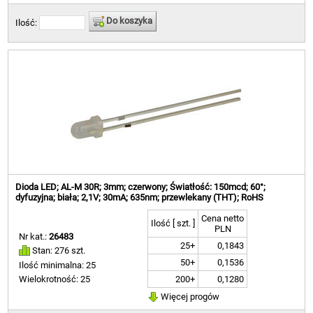
Do koszyka
Ilość:
Dioda LED; AL-M 30R; 3mm; czerwony; Światłość: 150mcd; 60°;
dyfuzyjna; biała; 2,1V; 30mA; 635nm; przewlekany (THT); RoHS
Cena netto
Ilość [ szt. ]
PLN
Nr kat.:
26483
25+
0,1843
Stan: 276 szt.
50+
0,1536
Ilość minimalna: 25
200+
0,1280
Wielokrotność: 25
Więcej progów