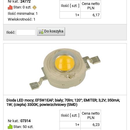
Nr kat.:
24772
Cena netto
Ilość [ szt. ]
Stan: 0 szt.
PLN
Ilość minimalna: 1
1+
6,17
Wielokrotność: 1
Do koszyka
Ilość:
Dioda LED mocy; EF5W1EAF; biały; 70lm; 120°; EMITER; 3,2V; 350mA;
1W; (ciepła) 3300K; powierzchniowy (SMD)
Cena netto
Ilość [ szt. ]
PLN
Nr kat.:
07314
1+
6,23
Stan: 50 szt.