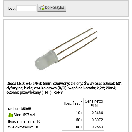
Do koszyka
Ilość:
Dioda LED; A-L-5/RG; 5mm; czerwony; zielony; Światłość: 50mcd; 60°;
dyfuzyjna; biała; dwukolorowa (R/G); wspólna katoda; 2,2V; 20mA;
625nm; przewlekany (THT); RoHS
Cena netto
Ilość [ szt. ]
PLN
Nr kat.:
35365
10+
0,3686
Stan: 597 szt.
50+
0,3072
Ilość minimalna: 10
100+
0,2560
Wielokrotność: 10