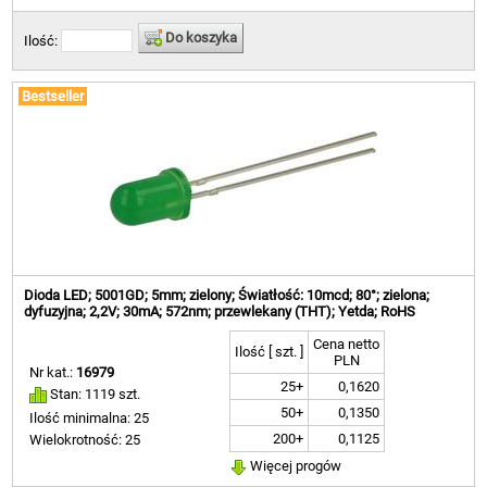
Do koszyka
Ilość:
Bestseller
Dioda LED; 5001GD; 5mm; zielony; Światłość: 10mcd; 80°; zielona;
dyfuzyjna; 2,2V; 30mA; 572nm; przewlekany (THT); Yetda; RoHS
Cena netto
Ilość [ szt. ]
PLN
Nr kat.:
16979
25+
0,1620
Stan: 1119 szt.
50+
0,1350
Ilość minimalna: 25
200+
0,1125
Wielokrotność: 25
Więcej progów