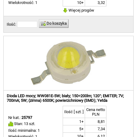
10+
3,32
Wielokrotność: 1
Więcej progów
Do koszyka
Ilość:
Dioda LED mocy; WW081E-5W; biały; 150÷200lm; 120°; EMITER; 7V;
700mA; 5W; (zimna) 6500K; powierzchniowy (SMD); Yetda
Cena netto
Ilość [ szt. ]
PLN
Nr kat.:
25797
1+
8,81
Stan: 13 szt.
5+
7,34
Ilość minimalna: 1
10+
6,12
Wielokrotność: 1