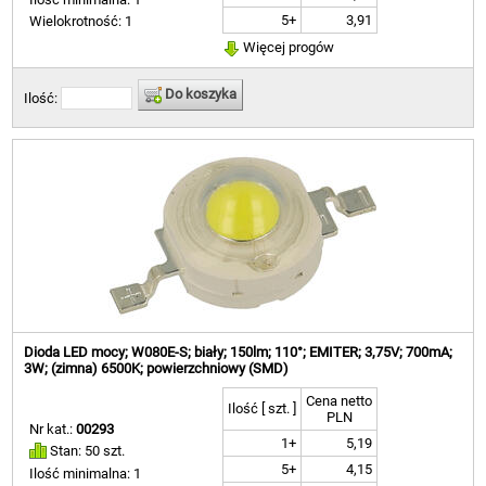
5+
3,91
Wielokrotność: 1
Więcej progów
Do koszyka
Ilość:
Dioda LED mocy; W080E-S; biały; 150lm; 110°; EMITER; 3,75V; 700mA;
3W; (zimna) 6500K; powierzchniowy (SMD)
Cena netto
Ilość [ szt. ]
PLN
Nr kat.:
00293
1+
5,19
Stan: 50 szt.
5+
4,15
Ilość minimalna: 1