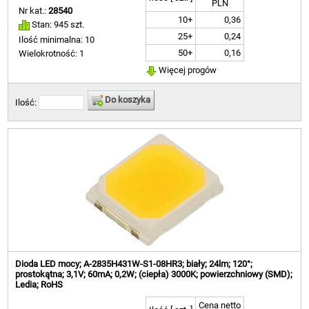
PLN
Nr kat.:
28540
10+
0,36
Stan: 945 szt.
25+
0,24
Ilość minimalna: 10
50+
0,16
Wielokrotność: 1
Więcej progów
Do koszyka
Ilość:
Dioda LED mocy; A-2835H431W-S1-08HR3; biały; 24lm; 120°;
prostokątna; 3,1V; 60mA; 0,2W; (ciepła) 3000K; powierzchniowy (SMD);
Ledia; RoHS
Cena netto