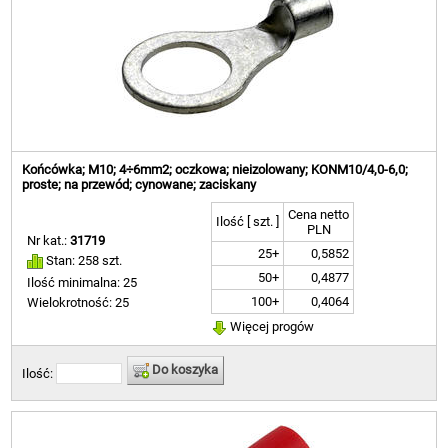
Końcówka; M10; 4÷6mm2; oczkowa; nieizolowany; KONM10/4,0-6,0;
proste; na przewód; cynowane; zaciskany
Cena netto
Ilość [ szt. ]
PLN
Nr kat.:
31719
25+
0,5852
Stan: 258 szt.
50+
0,4877
Ilość minimalna: 25
100+
0,4064
Wielokrotność: 25
Więcej progów
Do koszyka
Ilość: