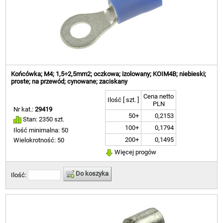
Końcówka; M4; 1,5÷2,5mm2; oczkowa; izolowany; KOIM4B; niebieski;
proste; na przewód; cynowane; zaciskany
Cena netto
Ilość [ szt. ]
PLN
Nr kat.:
29419
50+
0,2153
Stan: 2350 szt.
100+
0,1794
Ilość minimalna: 50
200+
0,1495
Wielokrotność: 50
Więcej progów
Do koszyka
Ilość: