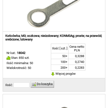
Końcówka; M3; oczkowa; nieizolowany; KONM3Ag; proste; na przewód;
srebrzone; lutowany
Cena netto
Ilość [ szt. ]
PLN
Nr kat.:
18042
50+
0,3288
Stan: 850 szt.
100+
0,2740
Ilość minimalna: 50
200+
0,2283
Wielokrotność: 50
Więcej progów
Do koszyka
Ilość: