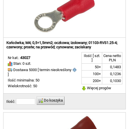
Końcówka; M4; 0,5÷1,5mm2; oczkowa; izolowany; 01103-RVS1.25-4;
czerwony; proste; na przewód; cynowane; zaciskany
Ilość [ szt.
Cena netto
Nr kat.:
43027
]
PLN
Stan: 0 szt.
50+
0,1483
Dostawa 5000 [ termin nieokreślony
100+
0,1236
]
Ilość minimalna: 50
200+
0,1030
Wielokrotność: 50
Więcej progów
Do koszyka
Ilość: