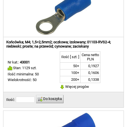
Końcówka; M4; 1,5÷2,5mm2; oczkowa; izolowany; 01103-RVS2-4;
niebieski; proste; na przewód; cynowane; zaciskany
Cena netto
Ilość [ szt. ]
PLN
Nr kat.:
43001
50+
0,1927
Stan: 1129 szt.
100+
0,1606
Ilość minimalna: 50
200+
0,1338
Wielokrotność: 50
Więcej progów
Do koszyka
Ilość: