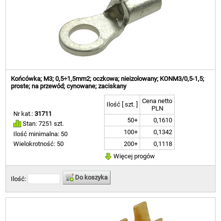
Końcówka; M3; 0,5÷1,5mm2; oczkowa; nieizolowany; KONM3/0,5-1,5;
proste; na przewód; cynowane; zaciskany
Cena netto
Ilość [ szt. ]
PLN
Nr kat.:
31711
50+
0,1610
Stan: 7251 szt.
100+
0,1342
Ilość minimalna: 50
200+
0,1118
Wielokrotność: 50
Więcej progów
Do koszyka
Ilość: