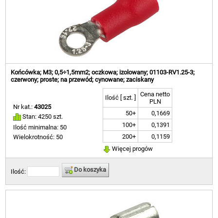
Końcówka; M3; 0,5÷1,5mm2; oczkowa; izolowany; 01103-RV1.25-3;
czerwony; proste; na przewód; cynowane; zaciskany
Cena netto
Ilość [ szt. ]
PLN
Nr kat.:
43025
50+
0,1669
Stan: 4250 szt.
100+
0,1391
Ilość minimalna: 50
200+
0,1159
Wielokrotność: 50
Więcej progów
Do koszyka
Ilość: