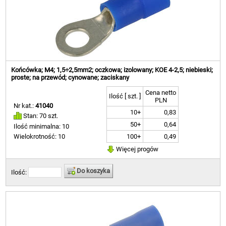
Końcówka; M4; 1,5÷2,5mm2; oczkowa; izolowany; KOE 4-2,5; niebieski;
proste; na przewód; cynowane; zaciskany
Cena netto
Ilość [ szt. ]
PLN
Nr kat.:
41040
10+
0,83
Stan: 70 szt.
50+
0,64
Ilość minimalna: 10
100+
0,49
Wielokrotność: 10
Więcej progów
Do koszyka
Ilość: