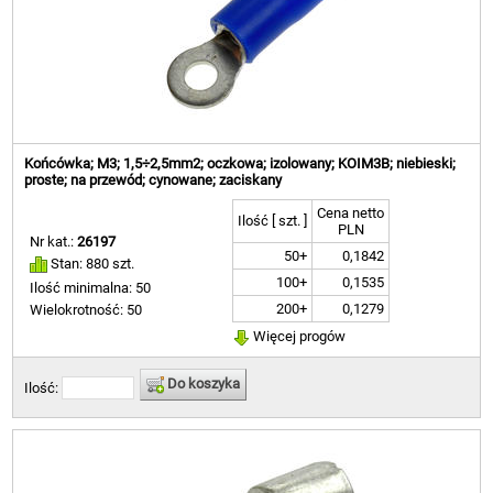
Końcówka; M3; 1,5÷2,5mm2; oczkowa; izolowany; KOIM3B; niebieski;
proste; na przewód; cynowane; zaciskany
Cena netto
Ilość [ szt. ]
PLN
Nr kat.:
26197
50+
0,1842
Stan: 880 szt.
100+
0,1535
Ilość minimalna: 50
200+
0,1279
Wielokrotność: 50
Więcej progów
Do koszyka
Ilość: