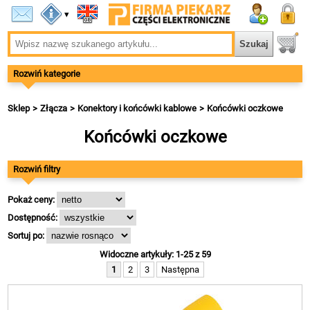
▾
Rozwiń kategorie
Sklep
Złącza
Konektory i końcówki kablowe
Końcówki oczkowe
Końcówki oczkowe
Rozwiń filtry
Pokaż ceny:
Dostępność:
Sortuj po:
Widoczne artykuły: 1-25 z 59
1
2
3
Następna