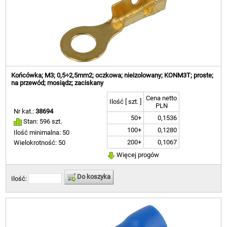
Końcówka; M3; 0,5÷2,5mm2; oczkowa; nieizolowany; KONM3T; proste;
na przewód; mosiądz; zaciskany
Cena netto
Ilość [ szt. ]
PLN
Nr kat.:
38694
50+
0,1536
Stan: 596 szt.
100+
0,1280
Ilość minimalna: 50
200+
0,1067
Wielokrotność: 50
Więcej progów
Do koszyka
Ilość: