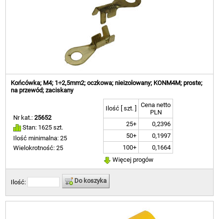
Końcówka; M4; 1÷2,5mm2; oczkowa; nieizolowany; KONM4M; proste;
na przewód; zaciskany
Cena netto
Ilość [ szt. ]
PLN
Nr kat.:
25652
25+
0,2396
Stan: 1625 szt.
50+
0,1997
Ilość minimalna: 25
100+
0,1664
Wielokrotność: 25
Więcej progów
Do koszyka
Ilość: