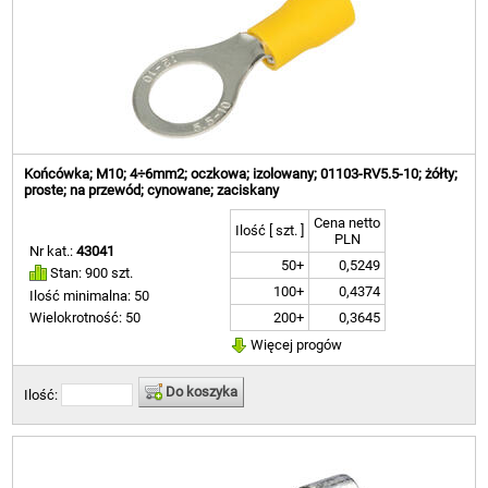
Końcówka; M10; 4÷6mm2; oczkowa; izolowany; 01103-RV5.5-10; żółty;
proste; na przewód; cynowane; zaciskany
Cena netto
Ilość [ szt. ]
PLN
Nr kat.:
43041
50+
0,5249
Stan: 900 szt.
100+
0,4374
Ilość minimalna: 50
200+
0,3645
Wielokrotność: 50
Więcej progów
Do koszyka
Ilość: