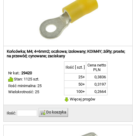
Końcówka; M4; 4÷6mm2; oczkowa; izolowany; KOIM4Y; żółty; proste;
na przewód; cynowane; zaciskany
Cena netto
Ilość [ szt. ]
PLN
Nr kat.:
29420
25+
0,3836
Stan: 1125 szt.
50+
0,3197
Ilość minimalna: 25
100+
0,2664
Wielokrotność: 25
Więcej progów
Do koszyka
Ilość: