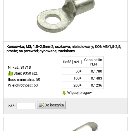
Końcówka; M3; 1,5÷2,5mm2; oczkowa; nieizolowany; KONM3/1,5-2,5;
proste; na przewód; cynowane; zaciskany
Cena netto
Ilość [ szt. ]
PLN
Nr kat.:
31713
50+
0,1780
Stan: 9350 szt.
100+
0,1483
Ilość minimalna: 50
200+
0,1236
Wielokrotność: 50
Więcej progów
Do koszyka
Ilość: