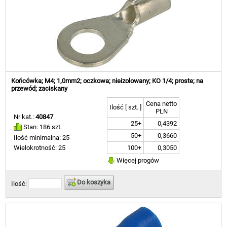
Końcówka; M4; 1,0mm2; oczkowa; nieizolowany; KO 1/4; proste; na
przewód; zaciskany
Cena netto
Ilość [ szt. ]
PLN
Nr kat.:
40847
25+
0,4392
Stan: 186 szt.
50+
0,3660
Ilość minimalna: 25
100+
0,3050
Wielokrotność: 25
Więcej progów
Do koszyka
Ilość: