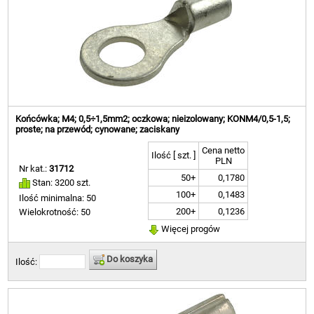
Końcówka; M4; 0,5÷1,5mm2; oczkowa; nieizolowany; KONM4/0,5-1,5;
proste; na przewód; cynowane; zaciskany
Cena netto
Ilość [ szt. ]
PLN
Nr kat.:
31712
50+
0,1780
Stan: 3200 szt.
100+
0,1483
Ilość minimalna: 50
200+
0,1236
Wielokrotność: 50
Więcej progów
Do koszyka
Ilość: