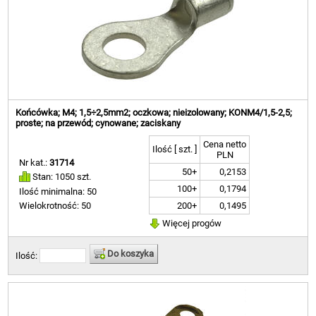
Końcówka; M4; 1,5÷2,5mm2; oczkowa; nieizolowany; KONM4/1,5-2,5;
proste; na przewód; cynowane; zaciskany
Cena netto
Ilość [ szt. ]
PLN
Nr kat.:
31714
50+
0,2153
Stan: 1050 szt.
100+
0,1794
Ilość minimalna: 50
200+
0,1495
Wielokrotność: 50
Więcej progów
Do koszyka
Ilość: