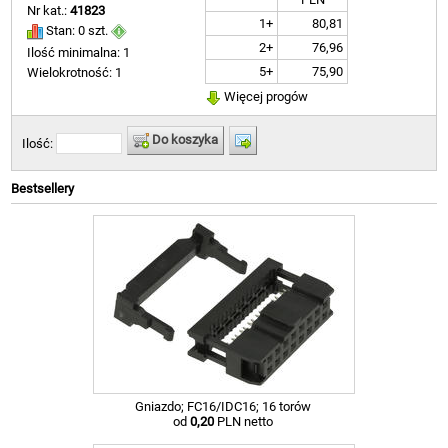
Nr kat.:
41823
1+
80,81
Stan: 0 szt.
2+
76,96
Ilość minimalna: 1
5+
75,90
Wielokrotność: 1
Więcej progów
Do koszyka
Ilość:
Bestsellery
Gniazdo; FC16/IDC16; 16 torów
od
0,20
PLN netto