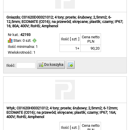
Gniazdo; C01620D00321012; 4 tory; proste; śrubowy; 2,5mm2; 6-
12,5mm; ECOMATE (C016); na przewód; skręcane; plastik; czarny; IP67;
16; 80A; 400V; RoHS; Amphenol
Nr kat.:
42193
Cena netto
Ilość [ szt. ]
Stan: 0 szt.
PLN
Ilość minimalna: 1
1+
90,20
Wielokrotność: 1
Do koszyka
Ilość:
Wtyk; C01620H00321012; 4 tory; proste; śrubowy; 2,5mm2; 6-12mm;
ECOMATE (C016); na przewód; skręcane; plastik; czarny; IP67; 16A;
400V; RoHS; Amphenol
Cena netto
Ilość [ szt. ]
PLN