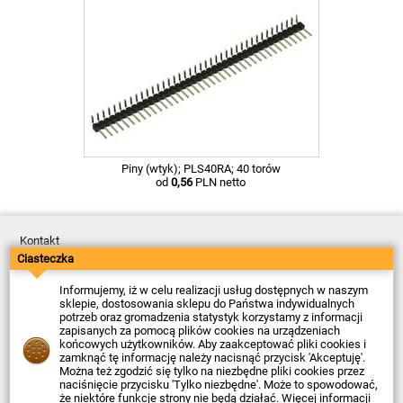
Piny (wtyk); PLS40RA; 40 torów
od
0,56
PLN netto
Kontakt
Dostawa
Ciasteczka
Płatność
Zwroty
Informujemy, iż w celu realizacji usług dostępnych w naszym
Reklamacje
sklepie, dostosowania sklepu do Państwa indywidualnych
Regulamin
potrzeb oraz gromadzenia statystyk korzystamy z informacji
Polityka Prywatności
zapisanych za pomocą plików cookies na urządzeniach
O Firmie
końcowych użytkowników. Aby zaakceptować pliki cookies i
zamknąć tę informację należy nacisnąć przycisk 'Akceptuję'.
Data ostatniej aktualizacji: 2026-08-06
Można też zgodzić się tylko na niezbędne pliki cookies przez
© Firma Piekarz Sp. z o.o. 2000-2026
naciśnięcie przycisku 'Tylko niezbędne'. Może to spowodować,
że niektóre funkcje strony nie będą działać. Więcej informacji