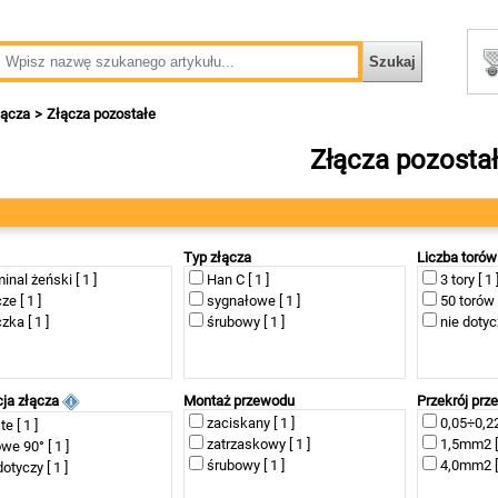
łącza
Złącza pozostałe
Złącza pozosta
Typ złącza
Liczba torów
inal żeński [ 1 ]
Han C [ 1 ]
3 tory [ 1 
ze [ 1 ]
sygnałowe [ 1 ]
50 torów [
zka [ 1 ]
śrubowy [ 1 ]
nie dotycz
cja złącza
Montaż przewodu
Przekrój pr
zaciskany [ 1 ]
0,05÷0,2
te [ 1 ]
zatrzaskowy [ 1 ]
1,5mm2 [ 
we 90° [ 1 ]
śrubowy [ 1 ]
4,0mm2 [ 
dotyczy [ 1 ]