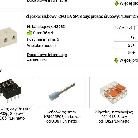
Dodatkowe informacje
Więcej pr
Złączka; śrubowy; CPO‑5A‑3P; 3 tory; proste; śrubowy; 4,0mm2; 
Nr katalogowy:
43632
Ilość [ szt. ]
Stan: 36 szt.
5+
Ilość minimalna: 5
25+
Wielokrotność: 5
50+
Dodatkowe informacje
Zamienniki
Więcej pr
y
wka; zwykła DIP;
Końcówka; 8mm;
Złączka; instalacyjna;
P08p; 8 torów
KRI025P08; rurkowa
221-413; 3 tory
0,05
PLN netto
od
0,06
PLN netto
od
1,82
PLN netto