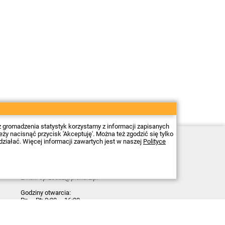
z gromadzenia statystyk korzystamy z informacji zapisanych
 nacisnąć przycisk 'Akceptuję'. Można też zgodzić się tylko
Sklep elektroniczny Firma Piekarz Sp. z o.o.
działać. Więcej informacji zawartych jest w naszej
Polityce
ul. Wólczyńska 206
01-919 Warszawa
NIP: 118-15-77-240
Tel.
22 599 49 70
Email:
sprzedaz@piekarz.pl
Godziny otwarcia:
Pn – Pt: 8:00 – 16:00