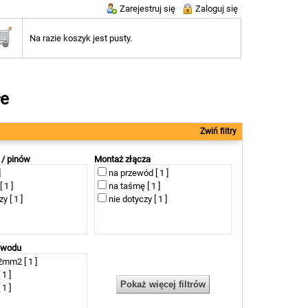
Zarejestruj się
Zaloguj się
Na razie koszyk jest pusty.
łe
Zwiń filtry
 / pinów
Montaż złącza
]
na przewód [ 1 ]
 1 ]
na taśmę [ 1 ]
y [ 1 ]
nie dotyczy [ 1 ]
zewodu
2mm2 [ 1 ]
1 ]
1 ]