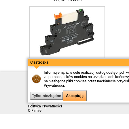
Przekaźnik; Dinkle; RER-230-3B
Ciasteczka
od
27,43
PLN netto
Informujemy, iż w celu realizacji usług dostępnych
za pomocą plików cookies na urządzeniach końcowych
Kontakt
na niezbędne pliki cookies przez naciśnięcie przyci
Dostawa
Prywatności
.
Płatność
Zwroty
Reklamacje
Regulamin
Polityka Prywatności
O Firmie
Data ostatniej aktualizacji: 2026-08-07
© Firma Piekarz Sp. z o.o. 2000-2026