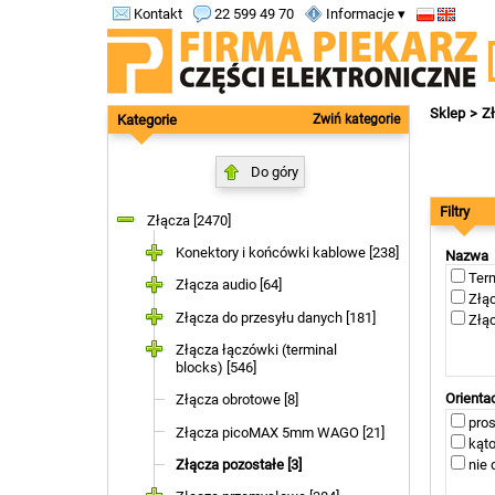
Kontakt
22 599 49 70
Informacje ▾
Sklep
Z
Kategorie
Zwiń kategorie
Do góry
Filtry
Złącza [2470]
Konektory i końcówki kablowe [238]
Nazwa
Term
Złącza audio [64]
Złąc
Złącza do przesyłu danych [181]
Złąc
Złącza łączówki (terminal
blocks) [546]
Orienta
Złącza obrotowe [8]
pros
Złącza picoMAX 5mm WAGO [21]
kąto
Złącza pozostałe [3]
nie 