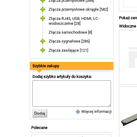
Złącza przemysłowe [384]
Złącza przemysłowe okrągłe [582]
Pokaż cen
Złącza RJ45, USB, HDMI, LC -
wodoszczelne [28]
Widoczne a
Złącza samochodowe [8]
Złącza sygnałowe [286]
Złącza zasilające [121]
Szybkie zakupy
Dodaj szybko artykuły do koszyka:
Więcej informacji
Polecane