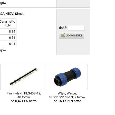
ogów
32A; 450V; Simet
Cena netto
PLN
Ilość:
8,14
Do koszyka
6,51
5,21
ogów
Piny (wtyk); PLS40S-12;
Wtyk; Weipu;
40 torów
SP2110/P7II-1N; 7 torów
od
0,42
PLN netto
od
16,17
PLN netto