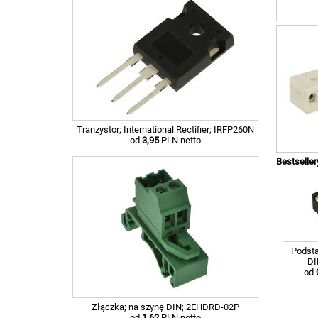
Tranzystor; International Rectifier; IRFP260N
od
3,95
PLN netto
Bestseller
Podsta
DI
od
Złączka; na szynę DIN; 2EHDRD-02P
od
1,62
PLN netto