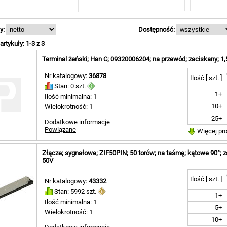
y:
Dostępność:
rtykuły: 1-3 z 3
Terminal żeński; Han C; 09320006204; na przewód; zaciskany; 1
Nr katalogowy:
36878
Ilość [ szt. ]
Stan: 0 szt.
1+
Ilość minimalna: 1
10+
Wielokrotność: 1
25+
Dodatkowe informacje
Powiązane
Więcej pr
Złącze; sygnałowe; ZIF50PIN; 50 torów; na taśmę; kątowe 90°; 
50V
Ilość [ szt. ]
Nr katalogowy:
43332
Stan: 5992 szt.
1+
Ilość minimalna: 1
5+
Wielokrotność: 1
10+