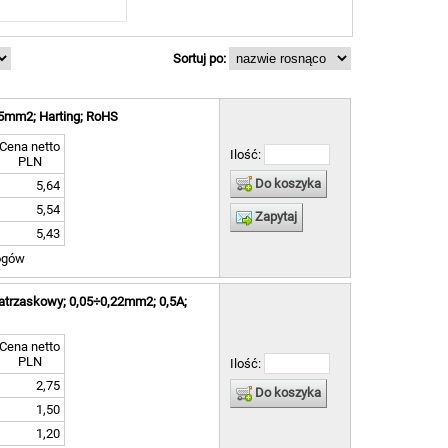
Sortuj po:
,5mm2; Harting; RoHS
Cena netto
Ilość:
PLN
Do koszyka
5,64
5,54
Zapytaj
5,43
ogów
zatrzaskowy; 0,05÷0,22mm2; 0,5A;
Cena netto
PLN
Ilość:
2,75
Do koszyka
1,50
1,20