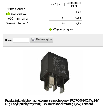
Cena netto
Ilość [ szt. ]
PLN
Nr kat.:
29947
1+
11,47
Stan: 68 szt.
3+
9,56
Ilość minimalna: 1
5+
7,97
Wielokrotność: 1
Więcej progów
Do koszyka
Ilość:
Przekaźnik; elektromagnetyczny samochodowy; FRC7C-S-DC24V; 24V;
DC; 1 styk przełączny; 20A; 14V DC; z konektorami; 1,2W; Forward