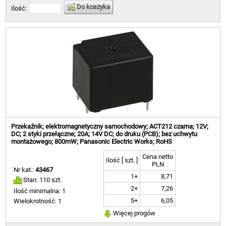
Do koszyka
Ilość:
Przekaźnik; elektromagnetyczny samochodowy; ACT212 czarna; 12V;
DC; 2 styki przełączne; 20A; 14V DC; do druku (PCB); bez uchwytu
montażowego; 800mW; Panasonic Electric Works; RoHS
Cena netto
Ilość [ szt. ]
PLN
Nr kat.:
43467
1+
8,71
Stan: 110 szt.
2+
7,26
Ilość minimalna: 1
5+
6,05
Wielokrotność: 1
Więcej progów