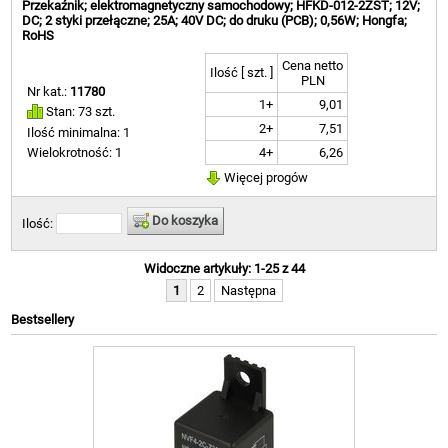
Przekaźnik; elektromagnetyczny samochodowy; HFKD-012-2ZST; 12V;
DC; 2 styki przełączne; 25A; 40V DC; do druku (PCB); 0,56W; Hongfa;
RoHS
Cena netto
Ilość [ szt. ]
PLN
Nr kat.:
11780
1+
9,01
Stan: 73 szt.
2+
7,51
Ilość minimalna: 1
4+
6,26
Wielokrotność: 1
Więcej progów
Do koszyka
Ilość:
Widoczne artykuły: 1-25 z 44
1
2
Następna
Bestsellery