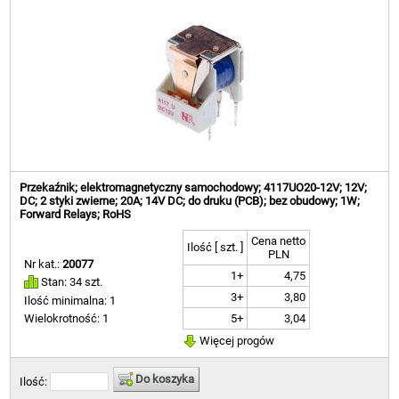
Przekaźnik; elektromagnetyczny samochodowy; 4117UO20-12V; 12V;
DC; 2 styki zwierne; 20A; 14V DC; do druku (PCB); bez obudowy; 1W;
Forward Relays; RoHS
Cena netto
Ilość [ szt. ]
PLN
Nr kat.:
20077
1+
4,75
Stan: 34 szt.
3+
3,80
Ilość minimalna: 1
5+
3,04
Wielokrotność: 1
Więcej progów
Do koszyka
Ilość: