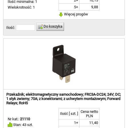
2+
10,15
Ilość minimalna: 1
5+
9,88
Wielokrotność: 1
Więcej progów
Do koszyka
Ilość:
Przekaźnik; elektromagnetyczny samochodowy; FRC3A-DC24; 24V; DC;
1 styk zwierny; 70A; z konektorami; z uchwytem montażowym; Forward
Relays; RoHS
Cena netto
Ilość [ szt. ]
PLN
Nr kat.:
21110
1+
11,40
Stan: 43 szt.