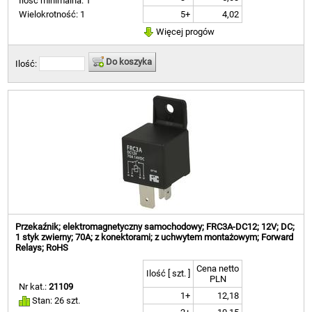
Ilość minimalna: 1
5+
4,02
Wielokrotność: 1
Więcej progów
Do koszyka
Ilość:
Przekaźnik; elektromagnetyczny samochodowy; FRC3A-DC12; 12V; DC;
1 styk zwierny; 70A; z konektorami; z uchwytem montażowym; Forward
Relays; RoHS
Cena netto
Ilość [ szt. ]
PLN
Nr kat.:
21109
1+
12,18
Stan: 26 szt.