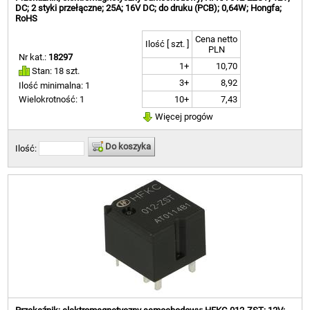
DC; 2 styki przełączne; 25A; 16V DC; do druku (PCB); 0,64W; Hongfa;
RoHS
Cena netto
Ilość [ szt. ]
PLN
Nr kat.:
18297
1+
10,70
Stan: 18 szt.
3+
8,92
Ilość minimalna: 1
10+
7,43
Wielokrotność: 1
Więcej progów
Do koszyka
Ilość: