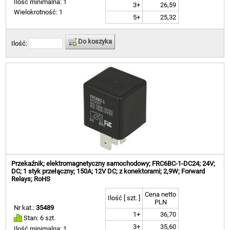
Ilość minimalna: 1
3+
26,59
Wielokrotność: 1
5+
25,32
Do koszyka
Ilość:
Przekaźnik; elektromagnetyczny samochodowy; FRC6BC-1-DC24; 24V;
DC; 1 styk przełączny; 150A; 12V DC; z konektorami; 2,9W; Forward
Relays; RoHS
Cena netto
Ilość [ szt. ]
PLN
Nr kat.:
35489
1+
36,70
Stan: 6 szt.
3+
35,60
Ilość minimalna: 1