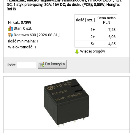
Przekaźnik; elektromagnetyczny samochodowy; HFKC-012-ZST; 12V;
DC; 1 styk przełączny; 30A; 16V DC; do druku (PCB); 0,55W; Hongfa;
RoHS
Cena netto
Ilość [ szt. ]
Nr kat.:
07399
PLN
Stan: 0 szt.
1+
7,58
Dostawa 600 [
2026-08-31 ]
2+
6,06
Ilość minimalna: 1
5+
4,85
Wielokrotność: 1
Więcej progów
Do koszyka
Ilość: