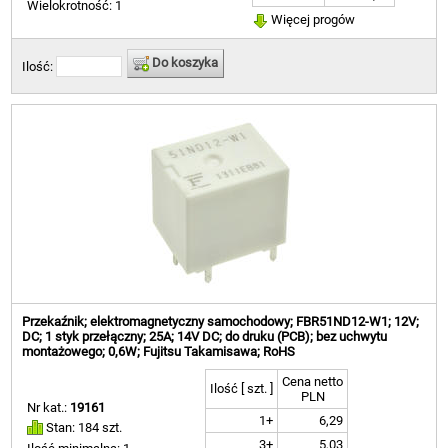
Wielokrotność: 1
Więcej progów
Do koszyka
Ilość:
Przekaźnik; elektromagnetyczny samochodowy; FBR51ND12-W1; 12V;
DC; 1 styk przełączny; 25A; 14V DC; do druku (PCB); bez uchwytu
montażowego; 0,6W; Fujitsu Takamisawa; RoHS
Cena netto
Ilość [ szt. ]
PLN
Nr kat.:
19161
1+
6,29
Stan: 184 szt.
3+
5,03