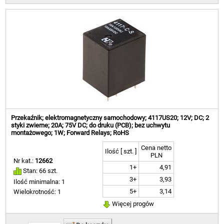
Przekaźnik; elektromagnetyczny samochodowy; 4117US20; 12V; DC; 2
styki zwierne; 20A; 75V DC; do druku (PCB); bez uchwytu
montażowego; 1W; Forward Relays; RoHS
Cena netto
Ilość [ szt. ]
PLN
Nr kat.:
12662
1+
4,91
Stan: 66 szt.
3+
3,93
Ilość minimalna: 1
5+
3,14
Wielokrotność: 1
Więcej progów