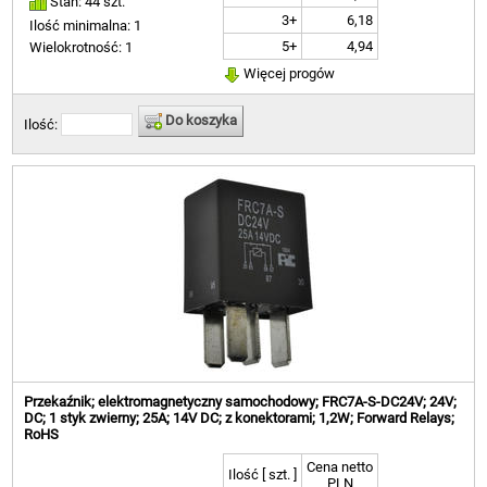
Stan: 44 szt.
3+
6,18
Ilość minimalna: 1
5+
4,94
Wielokrotność: 1
Więcej progów
Do koszyka
Ilość:
Przekaźnik; elektromagnetyczny samochodowy; FRC7A-S-DC24V; 24V;
DC; 1 styk zwierny; 25A; 14V DC; z konektorami; 1,2W; Forward Relays;
RoHS
Cena netto
Ilość [ szt. ]
PLN