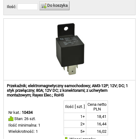
Do koszyka
Ilość:
Przekaźnik; elektromagnetyczny samochodowy; AM3-12P; 12V; DC; 1
styk przełączny; 80A; 12V DC; z konektorami; z uchwytem
montażowym; Rayex Elec.; RoHS
Cena netto
Ilość [ szt. ]
PLN
Nr kat.:
10434
1+
18,41
Stan: 26 szt.
2+
16,44
Ilość minimalna: 1
5+
16,02
Wielokrotność: 1