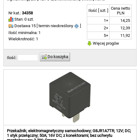
Cena netto
Ilość [ szt. ]
Nr kat.:
34358
PLN
Stan: 0 szt.
1+
14,25
Dostawa 15 [ termin nieokreślony
]
2+
12,39
Ilość minimalna: 1
5+
11,92
Wielokrotność: 1
Więcej progów
Do koszyka
Ilość:
Przekaźnik; elektromagnetyczny samochodowy; G8JR1A7TR; 12V; DC;
1 styk przełączny; 50A; 16V DC; z konektorami; bez uchwytu