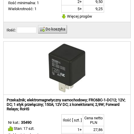
2+
9,50
Ilość minimalna: 1
5+
9,25
Wielokrotność: 1
Więcej progów
Do koszyka
Ilość:
Przekaźnik; elektromagnetyczny samochodowy; FRC6BC-1-DC12; 12V;
DC; 1 styk przełączny; 150A; 12V DC; z konektorami; 2,9W; Forward
Relays; RoHS
Cena netto
Ilość [ szt. ]
Nr kat.:
35490
PLN
Stan: 17 szt.
1+
27,86