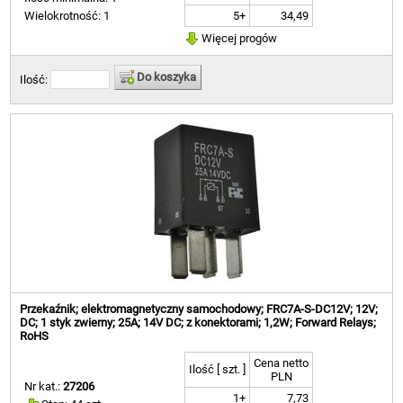
5+
34,49
Wielokrotność: 1
Więcej progów
Do koszyka
Ilość:
Przekaźnik; elektromagnetyczny samochodowy; FRC7A-S-DC12V; 12V;
DC; 1 styk zwierny; 25A; 14V DC; z konektorami; 1,2W; Forward Relays;
RoHS
Cena netto
Ilość [ szt. ]
PLN
Nr kat.:
27206
1+
7,73