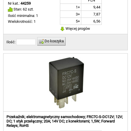
PLN
Nr kat.:
44259
1+
9,44
Stan: 62 szt.
3+
7,87
Ilość minimalna: 1
5+
6,56
Wielokrotność: 1
Więcej progów
Do koszyka
Ilość:
Przekaźnik; elektromagnetyczny samochodowy; FRC7C-S-DC12V; 12V;
DC; 1 styk przełączny; 20A; 14V DC; z konektorami; 1,5W; Forward
Relays; RoHS