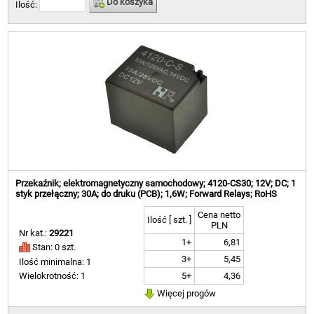
Do koszyka
Ilość:
Przekaźnik; elektromagnetyczny samochodowy; 4120-CS30; 12V; DC; 1
styk przełączny; 30A; do druku (PCB); 1,6W; Forward Relays; RoHS
Cena netto
Ilość [ szt. ]
PLN
Nr kat.:
29221
1+
6,81
Stan: 0 szt.
3+
5,45
Ilość minimalna: 1
5+
4,36
Wielokrotność: 1
Więcej progów