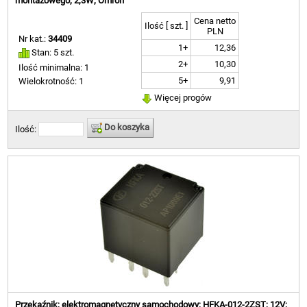
montażowego; 2,3W; Omron
Cena netto
Ilość [ szt. ]
PLN
Nr kat.:
34409
1+
12,36
Stan: 5 szt.
2+
10,30
Ilość minimalna: 1
5+
9,91
Wielokrotność: 1
Więcej progów
Do koszyka
Ilość:
Przekaźnik; elektromagnetyczny samochodowy; HFKA-012-2ZST; 12V;