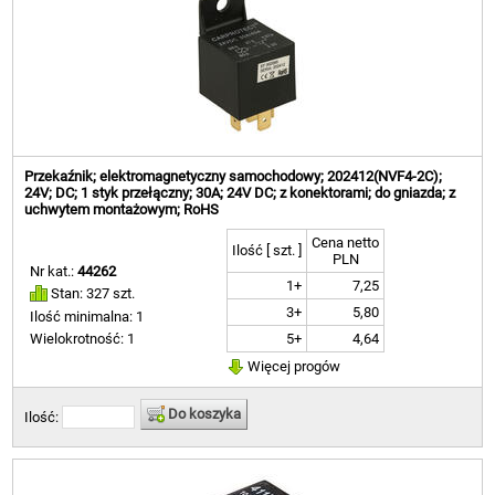
Przekaźnik; elektromagnetyczny samochodowy; 202412(NVF4-2C);
24V; DC; 1 styk przełączny; 30A; 24V DC; z konektorami; do gniazda; z
uchwytem montażowym; RoHS
Cena netto
Ilość [ szt. ]
PLN
Nr kat.:
44262
1+
7,25
Stan: 327 szt.
3+
5,80
Ilość minimalna: 1
5+
4,64
Wielokrotność: 1
Więcej progów
Do koszyka
Ilość: