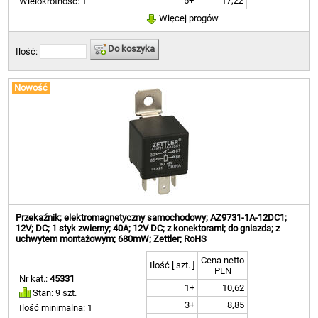
5+
17,22
Wielokrotność: 1
Więcej progów
Do koszyka
Ilość:
Nowość
Przekaźnik; elektromagnetyczny samochodowy; AZ9731-1A-12DC1;
12V; DC; 1 styk zwierny; 40A; 12V DC; z konektorami; do gniazda; z
uchwytem montażowym; 680mW; Zettler; RoHS
Cena netto
Ilość [ szt. ]
PLN
Nr kat.:
45331
1+
10,62
Stan: 9 szt.
3+
8,85
Ilość minimalna: 1