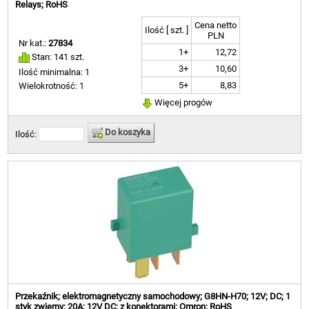
Relays; RoHS
Cena netto
Ilość [ szt. ]
PLN
Nr kat.:
27834
1+
12,72
Stan: 141 szt.
3+
10,60
Ilość minimalna: 1
5+
8,83
Wielokrotność: 1
Więcej progów
Do koszyka
Ilość:
Przekaźnik; elektromagnetyczny samochodowy; G8HN-H70; 12V; DC; 1
styk zwierny; 20A; 12V DC; z konektorami; Omron; RoHS