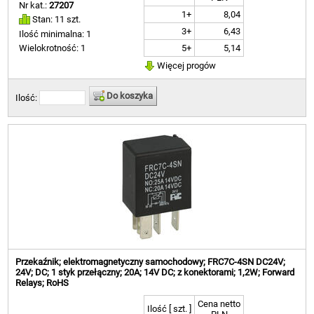
Nr kat.:
27207
1+
8,04
Stan: 11 szt.
3+
6,43
Ilość minimalna: 1
5+
5,14
Wielokrotność: 1
Więcej progów
Do koszyka
Ilość:
Przekaźnik; elektromagnetyczny samochodowy; FRC7C-4SN DC24V;
24V; DC; 1 styk przełączny; 20A; 14V DC; z konektorami; 1,2W; Forward
Relays; RoHS
Cena netto
Ilość [ szt. ]