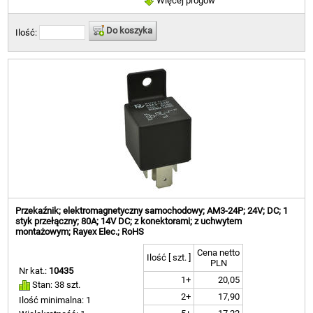
Więcej progów
Do koszyka
Ilość:
Przekaźnik; elektromagnetyczny samochodowy; AM3-24P; 24V; DC; 1
styk przełączny; 80A; 14V DC; z konektorami; z uchwytem
montażowym; Rayex Elec.; RoHS
Cena netto
Ilość [ szt. ]
PLN
Nr kat.:
10435
1+
20,05
Stan: 38 szt.
2+
17,90
Ilość minimalna: 1