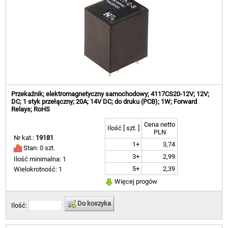
Przekaźnik; elektromagnetyczny samochodowy; 4117CS20-12V; 12V;
DC; 1 styk przełączny; 20A; 14V DC; do druku (PCB); 1W; Forward
Relays; RoHS
Cena netto
Ilość [ szt. ]
PLN
Nr kat.:
19181
1+
3,74
Stan: 0 szt.
3+
2,99
Ilość minimalna: 1
5+
2,39
Wielokrotność: 1
Więcej progów
Do koszyka
Ilość: