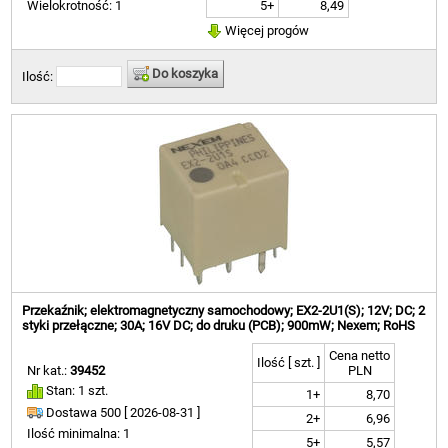
5+
8,49
Wielokrotność: 1
Więcej progów
Do koszyka
Ilość:
Przekaźnik; elektromagnetyczny samochodowy; EX2-2U1(S); 12V; DC; 2
styki przełączne; 30A; 16V DC; do druku (PCB); 900mW; Nexem; RoHS
Cena netto
Ilość [ szt. ]
Nr kat.:
39452
PLN
Stan: 1 szt.
1+
8,70
Dostawa 500 [
2026-08-31 ]
2+
6,96
Ilość minimalna: 1
5+
5,57