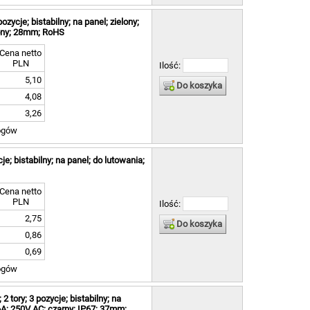
zycje; bistabilny; na panel; zielony;
lony; 28mm; RoHS
Cena netto
PLN
Ilość:
5,10
Do koszyka
4,08
3,26
ogów
e; bistabilny; na panel; do lutowania;
Cena netto
PLN
Ilość:
2,75
Do koszyka
0,86
0,69
ogów
tory; 3 pozycje; bistabilny; na
6A; 250V AC; czarny; IP67; 37mm;