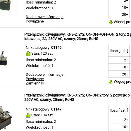
2+
Ilość minimalna: 2
10+
Wielokrotność: 1
20+
Dodatkowe informacje
Powiązane
Więcej pr
Przełącznik; dźwigniowy; KN3-2; 2*2; ON-OFF+OFF-ON; 2 tory; 2 po
lutowania; 2A; 250V AC; czarny; 23mm; RoHS
Nr katalogowy:
01146
Ilość [ szt. ]
Stan: 120 szt.
Ilość minimalna: 2
2+
Wielokrotność: 1
10+
20+
Dodatkowe informacje
Powiązane
Więcej pr
Zamienniki
Przełącznik; dźwigniowy; KN3-3; 2*2; ON-ON; 2 tory; 2 pozycje; bis
250V AC; czarny; 25mm; RoHS
Nr katalogowy:
01147
Ilość [ szt. ]
Stan: 104 szt.
2+
Ilość minimalna: 2
10+
Wielokrotność: 1