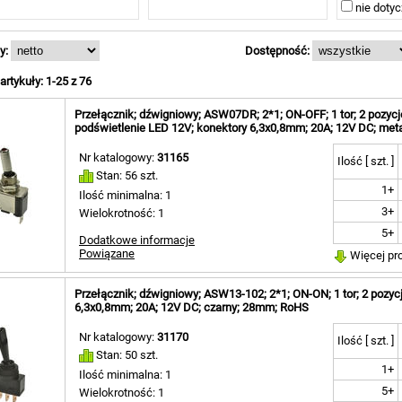
nie dotycz
y:
Dostępność:
rtykuły: 1-25 z 76
Przełącznik; dźwigniowy; ASW07DR; 2*1; ON-OFF; 1 tor; 2 pozycje;
podświetlenie LED 12V; konektory 6,3x0,8mm; 20A; 12V DC; me
Nr katalogowy:
31165
Ilość [ szt. ]
Stan: 56 szt.
1+
Ilość minimalna: 1
3+
Wielokrotność: 1
5+
Dodatkowe informacje
Powiązane
Więcej pr
Przełącznik; dźwigniowy; ASW13-102; 2*1; ON-ON; 1 tor; 2 pozycje
6,3x0,8mm; 20A; 12V DC; czarny; 28mm; RoHS
Nr katalogowy:
31170
Ilość [ szt. ]
Stan: 50 szt.
1+
Ilość minimalna: 1
5+
Wielokrotność: 1