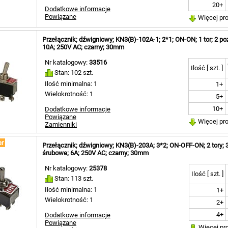
20+
Dodatkowe informacje
Powiązane
Więcej pr
Przełącznik; dźwigniowy; KN3(B)-102A-1; 2*1; ON-ON; 1 tor; 2 poz
10A; 250V AC; czarny; 30mm
Nr katalogowy:
33516
Ilość [ szt. ]
Stan: 102 szt.
Ilość minimalna: 1
1+
Wielokrotność: 1
5+
10+
Dodatkowe informacje
Powiązane
Więcej pr
Zamienniki
er
Przełącznik; dźwigniowy; KN3(B)-203A; 3*2; ON-OFF-ON; 2 tory; 3 
śrubowe; 6A; 250V AC; czarny; 30mm
Nr katalogowy:
25378
Ilość [ szt. ]
Stan: 113 szt.
Ilość minimalna: 1
1+
Wielokrotność: 1
2+
4+
Dodatkowe informacje
Powiązane
Więcej pr