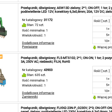
Przełącznik; dźwigniowy; ASW13D zielony; 2*1; ON-OFF; 1 tor; 2 po
podświetlenie LED 12V; konektory 6,3x0,8mm; 20A; 12V DC; zie
Nr katalogowy:
31172
Ilość [ szt. ]
Stan: 72 szt.
1+
Ilość minimalna: 1
5+
Wielokrotność: 1
10+
Dodatkowe informacje
Powiązane
Więcej pr
er
Przełącznik; dźwigniowy; FL5-MTS102; 2*1; ON-ON; 1 tor; 2 pozycj
3A; 250V AC; niebieski; FILN; RoHS
Nr katalogowy:
43903
Ilość [ szt. ]
Stan: 635 szt.
1+
Ilość minimalna: 1
5+
Wielokrotność: 1
10+
Dodatkowe informacje
Zamienniki
Więcej pr
Przełącznik; dźwigniowy; FLKN2-23N-P_G230V; 2*3; ON-OFF-ON; 2 
panel; zielony; podświetlenie LED 230V; konektory 6,3x0,8mm; 1