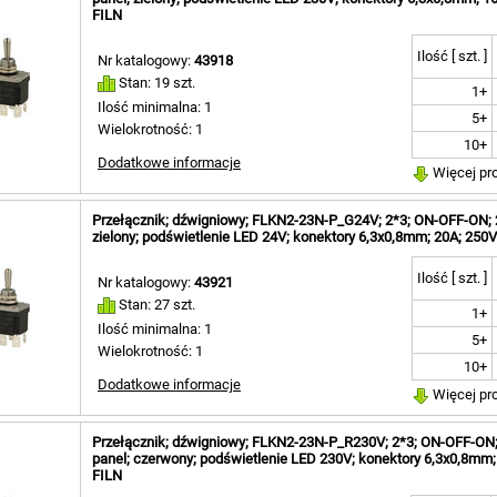
FILN
Ilość [ szt. ]
Nr katalogowy:
43918
Stan: 19 szt.
1+
Ilość minimalna: 1
5+
Wielokrotność: 1
10+
Dodatkowe informacje
Więcej pr
Przełącznik; dźwigniowy; FLKN2-23N-P_G24V; 2*3; ON-OFF-ON; 2 to
zielony; podświetlenie LED 24V; konektory 6,3x0,8mm; 20A; 250V
Ilość [ szt. ]
Nr katalogowy:
43921
Stan: 27 szt.
1+
Ilość minimalna: 1
5+
Wielokrotność: 1
10+
Dodatkowe informacje
Więcej pr
Przełącznik; dźwigniowy; FLKN2-23N-P_R230V; 2*3; ON-OFF-ON; 2 
panel; czerwony; podświetlenie LED 230V; konektory 6,3x0,8mm;
FILN