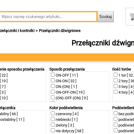
zełączniki i kontrolki
Przełączniki dźwigniowe
Przełączniki dźwig
nie sposobu przełączania
Sposób przełączania
Ilość torów
[ 22 ]
ON-OFF [ 11 ]
1 tor [ 32 
[ 19 ]
ON-ON [ 32 ]
2 tory [ 36
 7 ]
ON-(ON) [ 1 ]
3 tory [ 4 
 3 ]
ON-OFF-ON [ 19 ]
4 tory [ 4 
[ 10 ]
(ON)-OFF-(ON) [ 9 ]
[ 13 ]
ON-OFF-(ON) [ 1 ]
ełącznika
Kolor podświetlenia
Podświetlen
 1 ]
ON-OFF+OFF-ON [ 3 ]
abilny [ 66 ]
czerwony [ 4 ]
bez podśw
 1 ]
stabilny [ 11 ]
niebieski [ 1 ]
podświetl
zielony [ 3 ]
podświetl
nie dotyczy [ 68 ]
podświetl