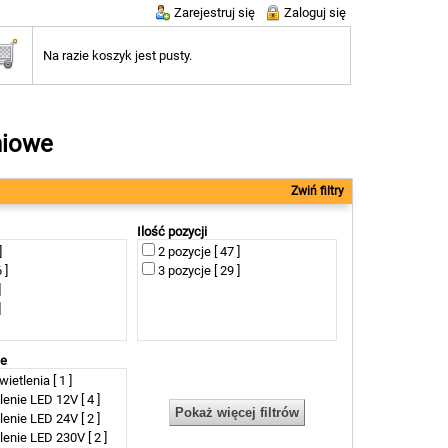
Zarejestruj się
Zaloguj się
Na razie koszyk jest pusty.
niowe
Zwiń filtry
Ilość pozycji
]
2 pozycje [ 47 ]
 ]
3 pozycje [ 29 ]
]
]
ie
ietlenia [ 1 ]
enie LED 12V [ 4 ]
enie LED 24V [ 2 ]
enie LED 230V [ 2 ]