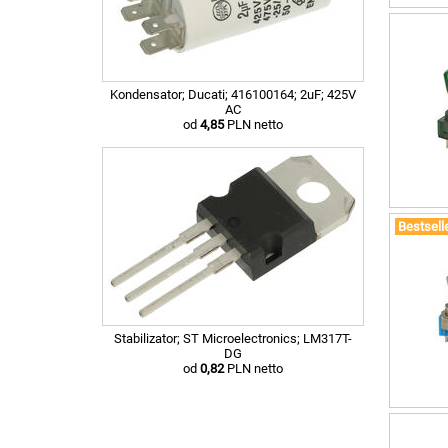
Kondensator; Ducati; 416100164; 2uF; 425V
AC
od
4,85
PLN netto
Bestsell
Stabilizator; ST Microelectronics; LM317T-
DG
od
0,82
PLN netto