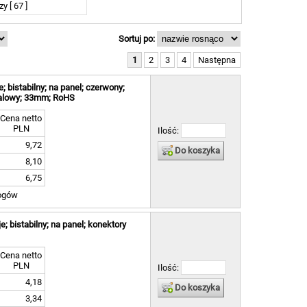
y [ 67 ]
Sortuj po:
1
2
3
4
Następna
 bistabilny; na panel; czerwony;
talowy; 33mm; RoHS
Cena netto
PLN
Ilość:
9,72
Do koszyka
8,10
6,75
ogów
; bistabilny; na panel; konektory
Cena netto
PLN
Ilość:
4,18
Do koszyka
3,34