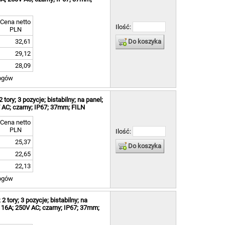
Cena netto
Ilość:
PLN
Do koszyka
32,61
29,12
28,09
ogów
ry; 3 pozycje; bistabilny; na panel;
 AC; czarny; IP67; 37mm; FILN
Cena netto
PLN
Ilość:
25,37
Do koszyka
22,65
22,13
ogów
tory; 3 pozycje; bistabilny; na
 16A; 250V AC; czarny; IP67; 37mm;