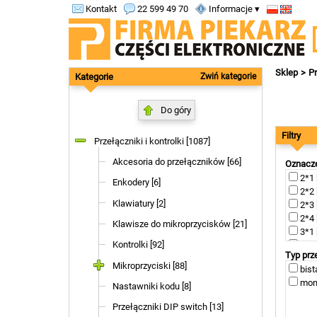
Kontakt
22 599 49 70
Informacje ▾
Sklep
Pr
Kategorie
Zwiń kategorie
Do góry
Filtry
Przełączniki i kontrolki [1087]
Akcesoria do przełączników [66]
Oznacze
2*1 
Enkodery [6]
2*2 
Klawiatury [2]
2*3 [
2*4 [
Klawisze do mikroprzycisków [21]
3*1 
Kontrolki [92]
3*2 
Typ prz
3*3 [
Mikroprzyciski [88]
bist
3*4 [
mono
Nastawniki kodu [8]
Przełączniki DIP switch [13]