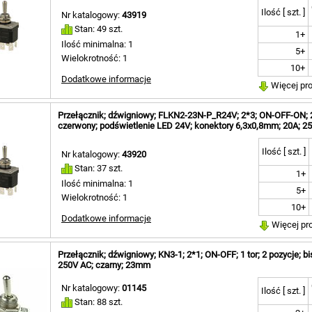
Ilość [ szt. ]
Nr katalogowy:
43919
Stan: 49 szt.
1+
Ilość minimalna: 1
5+
Wielokrotność: 1
10+
Dodatkowe informacje
Więcej pr
Przełącznik; dźwigniowy; FLKN2-23N-P_R24V; 2*3; ON-OFF-ON; 2 to
czerwony; podświetlenie LED 24V; konektory 6,3x0,8mm; 20A; 25
Ilość [ szt. ]
Nr katalogowy:
43920
Stan: 37 szt.
1+
Ilość minimalna: 1
5+
Wielokrotność: 1
10+
Dodatkowe informacje
Więcej pr
Przełącznik; dźwigniowy; KN3-1; 2*1; ON-OFF; 1 tor; 2 pozycje; bis
250V AC; czarny; 23mm
Nr katalogowy:
01145
Ilość [ szt. ]
Stan: 88 szt.