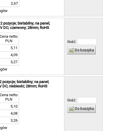
2,67
ogów
pozycje; bistabilny; na panel;
12V DC; czerwony; 28mm; RoHS
Cena netto
PLN
Ilość:
5,11
Do koszyka
4,09
3,27
ogów
pozycje; bistabilny; na panel;
2V DC; niebieski; 28mm; RoHS
Cena netto
PLN
Ilość:
5,10
Do koszyka
4,08
3,26
ogów