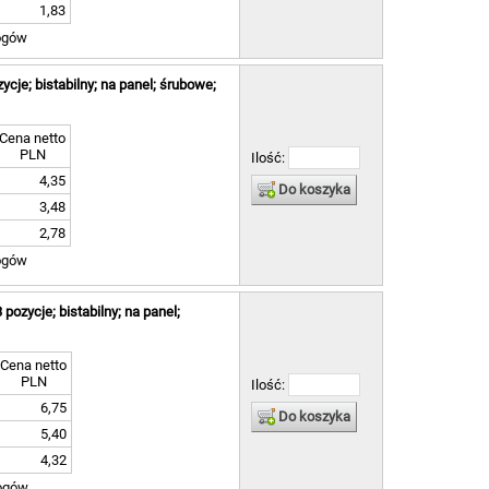
1,83
ogów
ycje; bistabilny; na panel; śrubowe;
Cena netto
PLN
Ilość:
4,35
Do koszyka
3,48
2,78
ogów
pozycje; bistabilny; na panel;
Cena netto
PLN
Ilość:
6,75
Do koszyka
5,40
4,32
ogów