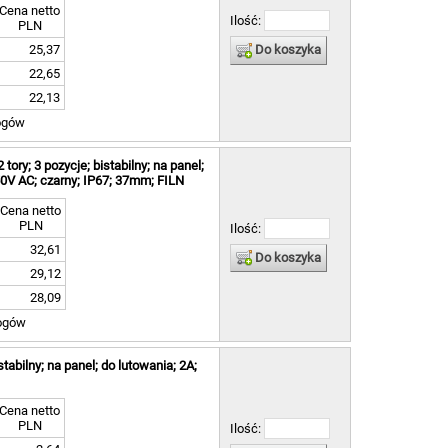
Cena netto
Ilość:
PLN
Do koszyka
25,37
22,65
22,13
ogów
ry; 3 pozycje; bistabilny; na panel;
0V AC; czarny; IP67; 37mm; FILN
Cena netto
PLN
Ilość:
32,61
Do koszyka
29,12
28,09
ogów
tabilny; na panel; do lutowania; 2A;
Cena netto
PLN
Ilość: