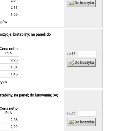
2,64
Do koszyka
2,11
1,69
ogów
zycje; bistabilny; na panel; do
Cena netto
PLN
Ilość:
2,26
Do koszyka
1,81
1,45
ogów
tabilny; na panel; do lutowania; 3A;
Cena netto
PLN
Ilość:
2,86
Do koszyka
2,29