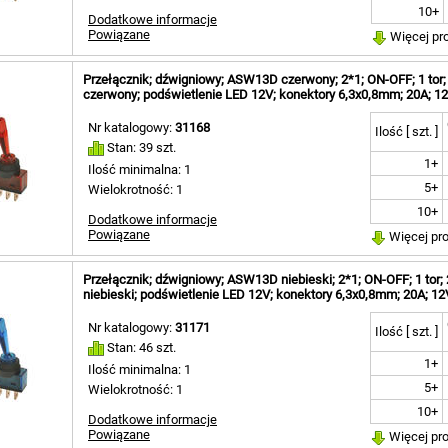
10+
Dodatkowe informacje
Powiązane
Więcej pr
Przełącznik; dźwigniowy; ASW13D czerwony; 2*1; ON-OFF; 1 tor; 2 
czerwony; podświetlenie LED 12V; konektory 6,3x0,8mm; 20A; 
Nr katalogowy:
31168
Ilość [ szt. ]
Stan: 39 szt.
1+
Ilość minimalna: 1
5+
Wielokrotność: 1
10+
Dodatkowe informacje
Powiązane
Więcej pr
Przełącznik; dźwigniowy; ASW13D niebieski; 2*1; ON-OFF; 1 tor; 2 
niebieski; podświetlenie LED 12V; konektory 6,3x0,8mm; 20A; 1
Nr katalogowy:
31171
Ilość [ szt. ]
Stan: 46 szt.
1+
Ilość minimalna: 1
5+
Wielokrotność: 1
10+
Dodatkowe informacje
Powiązane
Więcej pr