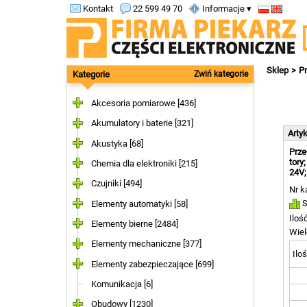
Kontakt
22 599 49 70
Informacje ▾
Sklep
Pr
Kategorie
Zwiń kategorie
Akcesoria pomiarowe [436]
Akumulatory i baterie [321]
Arty
Akustyka [68]
Prze
tory
Chemia dla elektroniki [215]
24V;
Czujniki [494]
Nr k
S
Elementy automatyki [58]
Iloś
Elementy bierne [2484]
Wiel
Elementy mechaniczne [377]
Iloś
Elementy zabezpieczające [699]
Komunikacja [6]
Obudowy [1230]