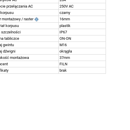
cie przełączania AC
250V AC
 korpusu
czarny
r montażowy / raster
16mm
iał korpusu
plastik
 szczelności
IP67
na tabliczce
ON-ON
j gwintu
M16
j dźwigni
okrągła
okość montażowa
37mm
ucent
FILN
fikaty
brak