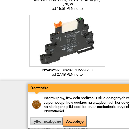
1,7K/W
od
16,51
PLN netto
Przekaźnik; Dinkle; RER-230-3B
od
27,43
PLN netto
Ciasteczka
Kontakt
Dostawa
Płatność
Informujemy, iż w celu realizacji usług dostępnych
Zwroty
za pomocą plików cookies na urządzeniach końcowych
Reklamacje
na niezbędne pliki cookies przez naciśnięcie przyci
Regulamin
Prywatności
.
Polityka Prywatności
O Firmie
Data ostatniej aktualizacji: 2026-08-07