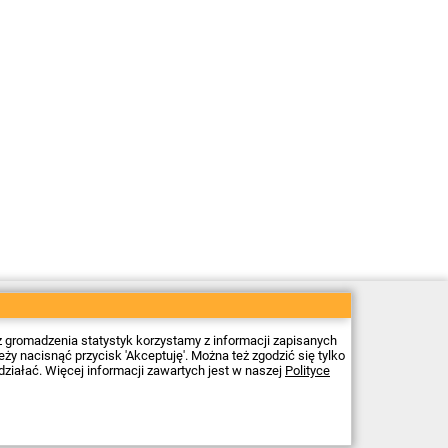
Sklep elektroniczny Firma Piekarz Sp. z o.o.
ul. Wólczyńska 206
01-919 Warszawa
z gromadzenia statystyk korzystamy z informacji zapisanych
NIP: 118-15-77-240
 nacisnąć przycisk 'Akceptuję'. Można też zgodzić się tylko
Tel.
22 599 49 70
działać. Więcej informacji zawartych jest w naszej
Polityce
Email:
sprzedaz@piekarz.pl
Godziny otwarcia:
Pn – Pt: 8:00 – 16:00