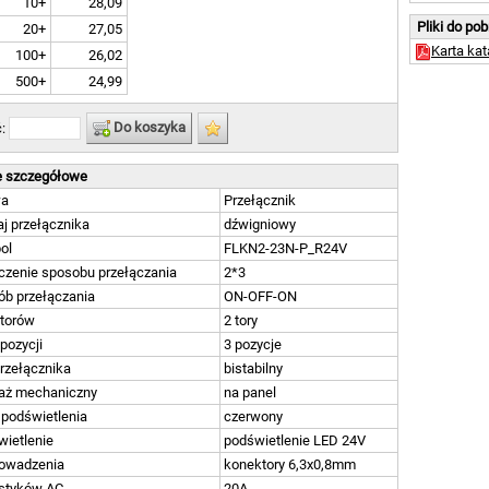
10+
28,09
Pliki do po
20+
27,05
Karta ka
100+
26,02
500+
24,99
Do koszyka
ć:
 szczegółowe
wa
Przełącznik
j przełącznika
dźwigniowy
ol
FLKN2-23N-P_R24V
czenie sposobu przełączania
2*3
ób przełączania
ON-OFF-ON
 torów
2 tory
 pozycji
3 pozycje
rzełącznika
bistabilny
aż mechaniczny
na panel
 podświetlenia
czerwony
ietlenie
podświetlenie LED 24V
owadzenia
konektory 6,3x0,8mm
 styków AC
20A