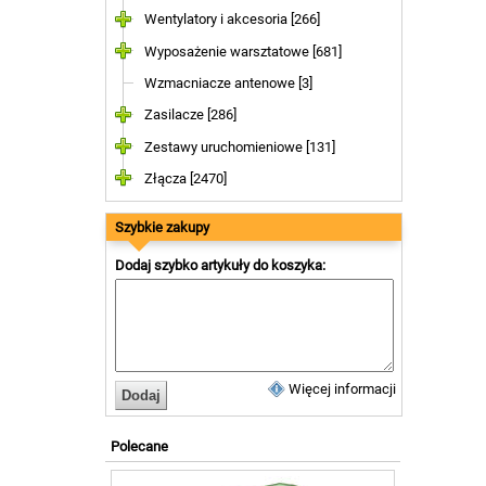
Wentylatory i akcesoria [266]
Wyposażenie warsztatowe [681]
Wzmacniacze antenowe [3]
Zasilacze [286]
Zestawy uruchomieniowe [131]
Złącza [2470]
Szybkie zakupy
Dodaj szybko artykuły do koszyka:
Więcej informacji
Polecane