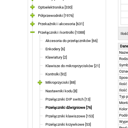
Optoelektronika [330]
Półprzewodniki [1976]
Przekaźniki i akcesoria [631]
Przełączniki i kontrolki [1088]
Iloś
Akcesoria do przełączników [66]
Dane
Enkodery [6]
Naz
Klawiatury [2]
Rodza
Symb
Klawisze do mikroprzycisków [21]
Ozna
Kontrolki [92]
Spos
Mikroprzyciski [88]
Ilość
Ilość
Nastawniki kodu [8]
Typ p
Przełączniki DIP switch [13]
Mont
Przełączniki dźwigniowe [76]
Kolor
Podśw
Przełączniki klawiszowe [153]
Wypr
Przełączniki krzywkowe [53]
Prąd