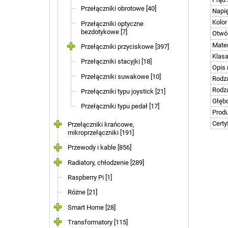
Przełączniki obrotowe [40]
Napię
Kolor
Przełączniki optyczne
bezdotykowe [7]
Otwó
Mater
Przełączniki przyciskowe [397]
Klasa
Przełączniki stacyjki [18]
Opis 
Przełączniki suwakowe [10]
Rodza
Rodza
Przełączniki typu joystick [21]
Głęb
Przełączniki typu pedał [17]
Prod
Certy
Przełączniki krańcowe,
mikroprzełączniki [191]
Przewody i kable [856]
Radiatory, chłodzenie [289]
Raspberry Pi [1]
Różne [21]
Smart Home [28]
Transformatory [115]