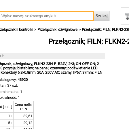
zełączniki i kontrolki
Przełączniki dźwigniowe
Przełącznik; FILN; FLKN2-2
Przełącznik; FILN; FLKN2
kuł
łącznik; dźwigniowy; FLKN2-23N-P_R24V; 2*3; ON-OFF-ON; 2
; 3 pozycje; bistabilny; na panel; czerwony; podświetlenie LED
 konektory 6,3x0,8mm; 20A; 250V AC; czarny; IP67; 37mm; FILN
atalogowy:
43920
tan: 37 szt.
ć minimalna: 1
okrotność: 1
Cena netto
ć [ szt. ]
PLN
1+
32,61
5+
29,12