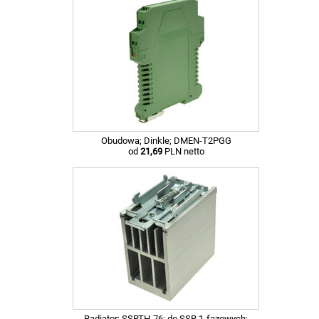
Obudowa; Dinkle; DMEN-T2PGG
od
21,69
PLN netto
Radiator; SSRTH-76; do SSR 1-fazowych;