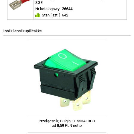
SGE
Nr katalogowy
26644
Stan [ szt. ]
642
Inni klienci kupili także
Przełącznik; Bulgin; C1553ALBG3
od
8,59
PLN netto