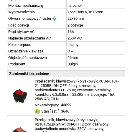
Montaż mechaniczny
na panel
Wyprowadzenia
konektory 6,3x0,8mm
Otwór montażowy / raster
22x30mm
Ilość pozycji
2 pozycje
Prąd styków AC
16A
Napięcie przełączania AC
250V AC
Kolor korpusu
czarny
Oznaczenie klawisza
O --
Głębokość montażowa
26mm
Producent
Bulgin
Zamienniki lub podobne
Przełącznik; klawiszowy (kołyskowy); KCD4-0101-
21_250BR; ON-OFF; 2 tory; czerwony;
podświetlenie LED 250V; czerwony; bistabilny;
konektory 6,3x0,8mm; 22x30mm; 2 pozycje; 16A;
250V AC; FILN
Nr katalogowy
43892
Stan [ szt. ]
3646
Przełącznik; klawiszowy (kołyskowy);
R2101C5LBR9NW; ON-OFF; 2 tory; czerwony;
podświetlenie neonówka 250V; czerwony;