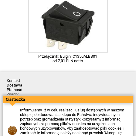
Przełącznik; Bulgin; C1350ALBB01
od
7,31
PLN netto
Kontakt
Dostawa
Płatność
Zwroty
Reklamacje
Ciasteczka
Regulamin
Polityka Prywatności
Informujemy, iż w celu realizacji usług dostępnych w naszym
O Firmie
sklepie, dostosowania sklepu do Państwa indywidualnych
potrzeb oraz gromadzenia statystyk korzystamy z informacji
Data ostatniej aktualizacji: 2026-08-07
zapisanych za pomocą plików cookies na urządzeniach
© Firma Piekarz Sp. z o.o. 2000-2026
końcowych użytkowników. Aby zaakceptować pliki cookies i
zamknąć tę informację należy nacisnąć przycisk 'Akceptuję'.