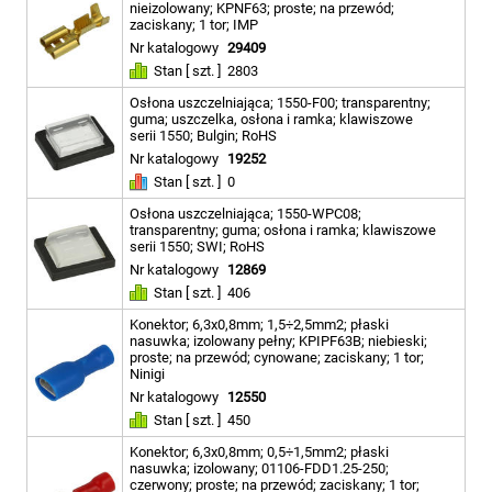
nieizolowany; KPNF63; proste; na przewód;
zaciskany; 1 tor; IMP
Nr katalogowy
29409
Stan [ szt. ]
2803
Osłona uszczelniająca; 1550-F00; transparentny;
guma; uszczelka, osłona i ramka; klawiszowe
serii 1550; Bulgin; RoHS
Nr katalogowy
19252
Stan [ szt. ]
0
Osłona uszczelniająca; 1550-WPC08;
transparentny; guma; osłona i ramka; klawiszowe
serii 1550; SWI; RoHS
Nr katalogowy
12869
Stan [ szt. ]
406
Konektor; 6,3x0,8mm; 1,5÷2,5mm2; płaski
nasuwka; izolowany pełny; KPIPF63B; niebieski;
proste; na przewód; cynowane; zaciskany; 1 tor;
Ninigi
Nr katalogowy
12550
Stan [ szt. ]
450
Konektor; 6,3x0,8mm; 0,5÷1,5mm2; płaski
nasuwka; izolowany; 01106-FDD1.25-250;
czerwony; proste; na przewód; zaciskany; 1 tor;