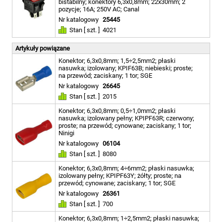
bistabilny; konektory 6,3x0,8mm; 22x30mm; 2
pozycje; 16A; 250V AC; Canal
Nr katalogowy
25445
Stan [ szt. ]
4021
Artykuły powiązane
Konektor; 6,3x0,8mm; 1,5÷2,5mm2; płaski
nasuwka; izolowany; KPIF63B; niebieski; proste;
na przewód; zaciskany; 1 tor; SGE
Nr katalogowy
26645
Stan [ szt. ]
2015
Konektor; 6,3x0,8mm; 0,5÷1,0mm2; płaski
nasuwka; izolowany pełny; KPIPF63R; czerwony;
proste; na przewód; cynowane; zaciskany; 1 tor;
Ninigi
Nr katalogowy
06104
Stan [ szt. ]
8080
Konektor; 6,3x0,8mm; 4÷6mm2; płaski nasuwka;
izolowany pełny; KPIPF63Y; żółty; proste; na
przewód; cynowane; zaciskany; 1 tor; SGE
Nr katalogowy
26361
Stan [ szt. ]
700
Konektor; 6,3x0,8mm; 1÷2,5mm2; płaski nasuwka;