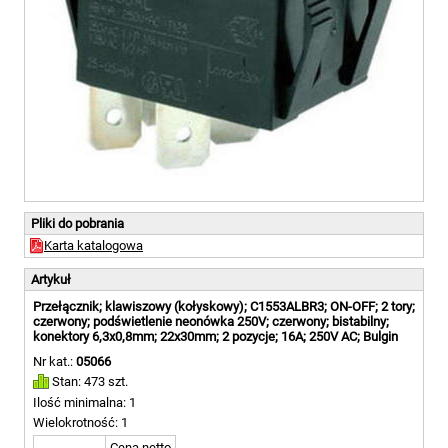
Pliki do pobrania
Karta katalogowa
Artykuł
Przełącznik; klawiszowy (kołyskowy); C1553ALBR3; ON-OFF; 2 tory;
czerwony; podświetlenie neonówka 250V; czerwony; bistabilny;
konektory 6,3x0,8mm; 22x30mm; 2 pozycje; 16A; 250V AC; Bulgin
Nr kat.:
05066
Stan: 473 szt.
Ilość minimalna: 1
Wielokrotność: 1
Cena netto