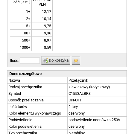
Ilość [ szt. ]
PLN
1+
12,17
2+
10,14
5+
9,75
100+
9,36
500+
8,97
1000+
8,59
Do koszyka
Ilość:
Dane szczegółowe
Nazwa
Przełącznik
Rodzaj przełącznika
klawiszowy (kołyskowy)
Symbol
C1553ALBR3
Sposób przełączania
ON-OFF
Ilość torów
2 tory
Kolor elementu wykonawczego
czerwony
Podświetlenie
podświetlenie neonówka 250V
Kolor podświetlenia
czerwony
Typ przełącznika
bistabilny