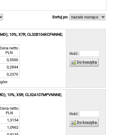
Sortuj po:
 (SMD); 10%; X7R; CL32B104KCFNNNE;
Cena netto
PLN
Ilość:
0,5500
Do koszyka
0,2844
0,2370
ogów
(SMD); 10%; X5R; CL32A107MPVNNNE;
Cena netto
PLN
Ilość:
1,3154
Do koszyka
1,0962
0,9135