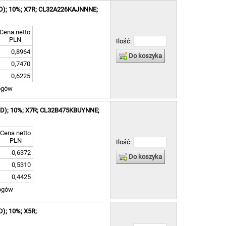
SMD); 10%; X7R; CL32A226KAJNNNE;
Cena netto
PLN
Ilość:
0,8964
Do koszyka
0,7470
0,6225
ogów
SMD); 10%; X7R; CL32B475KBUYNNE;
Cena netto
PLN
Ilość:
0,6372
Do koszyka
0,5310
0,4425
ogów
D); 10%; X5R;