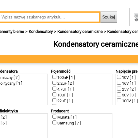
ementy bierne
Kondensatory
Kondensatory ceramiczne
Kondensatory ce
Kondensatory ceramiczn
densatora
Pojemność
Napięcie pr
miczny [ 7 ]
100nF [ 1 ]
10V [ 1 ]
lityczny [ 1 ]
2,2uF [ 2 ]
16V [ 1 ]
4,7uF [ 1 ]
25V [ 2 ]
10uF [ 1 ]
50V [ 3 ]
22uF [ 1 ]
100V [ 1 ]
47uF [ 1 ]
dielektryka
Producent
100uF [ 1 ]
[ 2 ]
Murata [ 1 ]
[ 6 ]
Samsung [ 7 ]