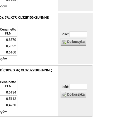
ogów
SMD); 5%; X7R; CL32B106KBJNNNE;
Cena netto
PLN
Ilość:
0,8870
Do koszyka
0,7392
0,6160
ogów
SMD); 10%; X7R; CL32B225KBJNNNE;
Cena netto
PLN
Ilość:
0,6134
Do koszyka
0,5112
0,4260
ogów