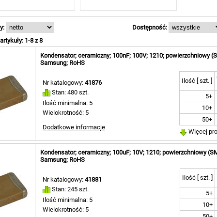
y:
Dostępność:
rtykuły: 1-8 z 8
Kondensator; ceramiczny; 100nF; 100V; 1210; powierzchniowy
Samsung; RoHS
Ilość [ szt. ]
Nr katalogowy:
41876
Stan: 480 szt.
5+
Ilość minimalna: 5
10+
Wielokrotność: 5
50+
Dodatkowe informacje
Więcej pr
Kondensator; ceramiczny; 100uF; 10V; 1210; powierzchniowy 
Samsung; RoHS
Ilość [ szt. ]
Nr katalogowy:
41881
Stan: 245 szt.
5+
Ilość minimalna: 5
10+
Wielokrotność: 5
50+