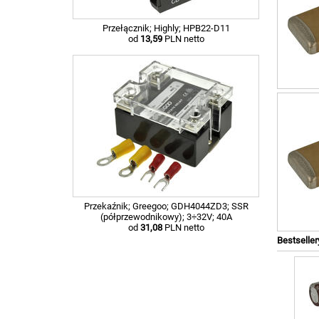
Przełącznik; Highly; HPB22-D11
od
13,59
PLN netto
Przekaźnik; Greegoo; GDH4044ZD3; SSR
(półprzewodnikowy); 3÷32V; 40A
od
31,08
PLN netto
Bestseller