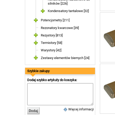
silników [226]
Kondensatory tantalowe [32]
Potencjometry [211]
Rezonatory kwarcowe [39]
Rezystory [813]
Termistory [58]
Warystory [42]
Zestawy elementów biernych [24]
Szybkie zakupy
Dodaj szybko artykuły do koszyka:
Więcej informacji