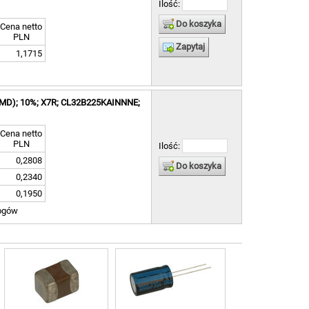
Ilość:
Do koszyka
Cena netto
PLN
Zapytaj
1,1715
 (SMD); 10%; X7R; CL32B225KAINNNE;
Cena netto
PLN
Ilość:
0,2808
Do koszyka
0,2340
0,1950
ogów