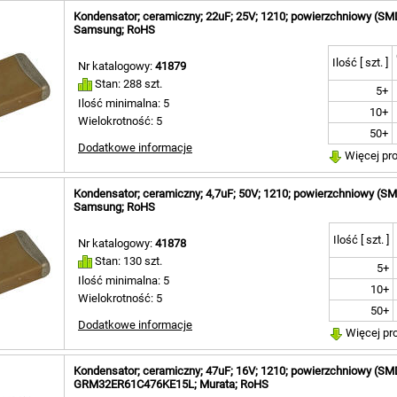
Kondensator; ceramiczny; 22uF; 25V; 1210; powierzchniowy (
Samsung; RoHS
Ilość [ szt. ]
Nr katalogowy:
41879
Stan: 288 szt.
5+
Ilość minimalna: 5
10+
Wielokrotność: 5
50+
Dodatkowe informacje
Więcej pr
Kondensator; ceramiczny; 4,7uF; 50V; 1210; powierzchniowy (
Samsung; RoHS
Ilość [ szt. ]
Nr katalogowy:
41878
Stan: 130 szt.
5+
Ilość minimalna: 5
10+
Wielokrotność: 5
50+
Dodatkowe informacje
Więcej pr
Kondensator; ceramiczny; 47uF; 16V; 1210; powierzchniowy (SM
GRM32ER61C476KE15L; Murata; RoHS