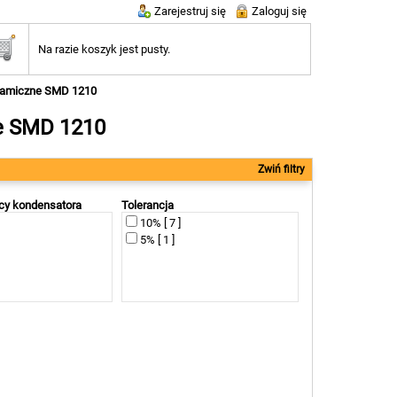
Zarejestruj się
Zaloguj się
Na razie koszyk jest pusty.
ramiczne SMD 1210
e SMD 1210
Zwiń filtry
acy kondensatora
Tolerancja
10% [ 7 ]
5% [ 1 ]