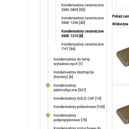
Kondensatory ceramiczne
SMD 0805 [50]
Pokaż cen
Kondensatory ceramiczne
SMD 1206 [40]
Widoczne a
Kondensatory ceramiczne
SMD 1210 [8]
Kondensatory ceramiczne
THT [94]
Kondensatory do lamp
wyładowczych [1]
Kondensatory dostrojcze
(trymery) [6]
Kondensatory
elektrolityczne [507]
Kondensatory GOLD CAP [19]
Kondensatory poliestrowe [100]
Kondensatory
polipropylenowe [78]
Kondensatory rozruchowe do