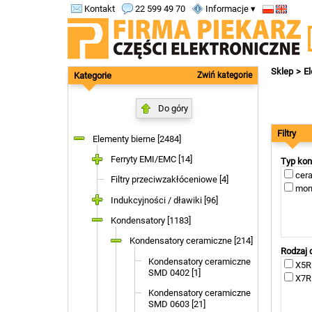
Kontakt
22 599 49 70
Informacje ▾
Sklep
El
Kategorie
Zwiń kategorie
Do góry
Filtry
Elementy bierne [2484]
Ferryty EMI/EMC [14]
Typ kon
cera
Filtry przeciwzakłóceniowe [4]
mono
Indukcyjności / dławiki [96]
Kondensatory [1183]
Kondensatory ceramiczne [214]
Rodzaj 
Kondensatory ceramiczne
X5R 
SMD 0402 [1]
X7R 
Kondensatory ceramiczne
SMD 0603 [21]