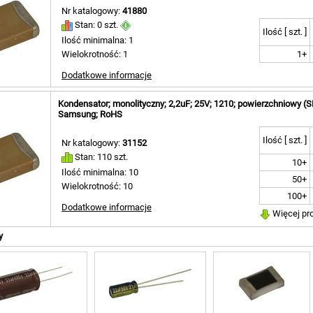
Nr katalogowy:
41880
Stan: 0 szt.
Ilość [ szt. ]
Ilość minimalna: 1
Wielokrotność: 1
1+
Dodatkowe informacje
Kondensator; monolityczny; 2,2uF; 25V; 1210; powierzchniowy
Samsung; RoHS
Ilość [ szt. ]
Nr katalogowy:
31152
Stan: 110 szt.
10+
Ilość minimalna: 10
50+
Wielokrotność: 10
100+
Dodatkowe informacje
Więcej pr
y