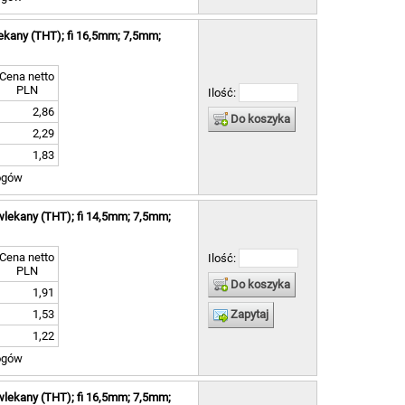
ekany (THT); fi 16,5mm; 7,5mm;
Cena netto
PLN
Ilość:
2,86
Do koszyka
2,29
1,83
ogów
wlekany (THT); fi 14,5mm; 7,5mm;
Cena netto
Ilość:
PLN
Do koszyka
1,91
1,53
Zapytaj
1,22
ogów
wlekany (THT); fi 16,5mm; 7,5mm;