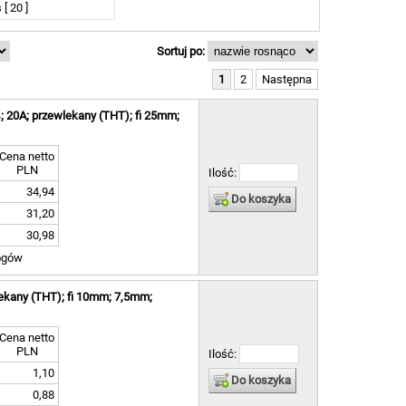
[ 20 ]
ony [ 7 ]
Sortuj po:
1
2
Następna
 20A; przewlekany (THT); fi 25mm;
Cena netto
PLN
Ilość:
34,94
Do koszyka
31,20
30,98
ogów
ekany (THT); fi 10mm; 7,5mm;
Cena netto
PLN
Ilość:
1,10
Do koszyka
0,88