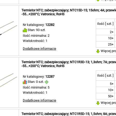
Termistor NTC; zabezpieczający; NTC15D-15; 15ohm; 4A; przewl
-55...+200°C; Vatronics; RoHS
Ilość [ szt. ]
Nr katalogowy:
12282
Stan: 93 szt.
2+
Ilość minimalna: 2
10+
Wielokrotność: 1
25+
Dodatkowe informacje
Więcej pr
Termistor NTC; zabezpieczający; NTC1R3D-13; 1,3ohm; 7A; prze
-55...+200°C; Vatronics; RoHS
Ilość [ szt. ]
Nr katalogowy:
12287
Stan: 0 szt.
5+
Ilość minimalna: 5
10+
Wielokrotność: 1
50+
Dodatkowe informacje
Więcej pr
Termistor NTC; zabezpieczający; NTC1R5D-15; 1,5ohm; 8A; prze