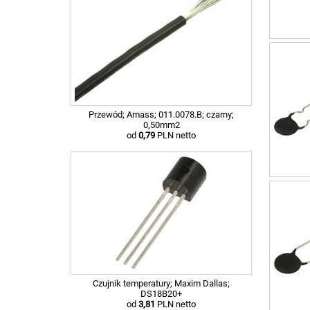
Przewód; Amass; 011.0078.B; czarny;
0,50mm2
od
0,79
PLN netto
Czujnik temperatury; Maxim Dallas;
DS18B20+
od
3,81
PLN netto