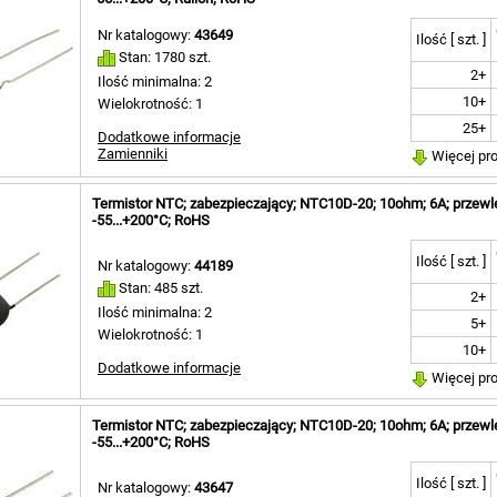
Nr katalogowy:
43649
Ilość [ szt. ]
Stan: 1780 szt.
2+
Ilość minimalna: 2
10+
Wielokrotność: 1
25+
Dodatkowe informacje
Zamienniki
Więcej pr
Termistor NTC; zabezpieczający; NTC10D-20; 10ohm; 6A; przew
-55...+200°C; RoHS
Ilość [ szt. ]
Nr katalogowy:
44189
Stan: 485 szt.
2+
Ilość minimalna: 2
5+
Wielokrotność: 1
10+
Dodatkowe informacje
Więcej pr
Termistor NTC; zabezpieczający; NTC10D-20; 10ohm; 6A; przew
-55...+200°C; RoHS
Ilość [ szt. ]
Nr katalogowy:
43647