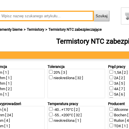
ementy bierne
Termistory
Termistory NTC zabezpieczające
Termistory NTC zabezp
ncja
Tolerancja
Prąd pracy
 [ 1 ]
20% [ 3 ]
1,5A [ 2 ]
hm [ 1 ]
nieokreślona [ 32 ]
2A [ 2 ]
hm [ 1 ]
3A [ 5 ]
hm [ 2 ]
4A [ 7 ]
 [ 1 ]
5A [ 6 ]
 [ 3 ]
6A [ 5 ]
 wyprowadzeń
Temperatura pracy
Producent
 [ 5 ]
7A [ 3 ]
[ 6 ]
-40...+170°C [ 2 ]
Allconne [
 [ 2 ]
8A [ 3 ]
m [ 24 ]
-55...+200°C [ 32 ]
Bochen [ 
 [ 2 ]
12A [ 1 ]
 [ 4 ]
nieokreślona [ 1 ]
Ruilon [ 4
m [ 11 ]
20A [ 1 ]
 [ 1 ]
TDK [ 1 ]
m [ 2 ]