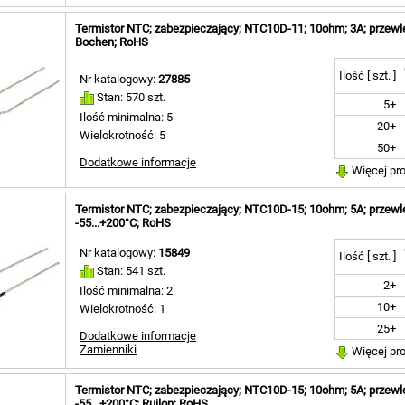
Termistor NTC; zabezpieczający; NTC10D-11; 10ohm; 3A; przewl
Bochen; RoHS
Ilość [ szt. ]
Nr katalogowy:
27885
Stan: 570 szt.
5+
Ilość minimalna: 5
20+
Wielokrotność: 5
50+
Dodatkowe informacje
Więcej pr
Termistor NTC; zabezpieczający; NTC10D-15; 10ohm; 5A; przewl
-55...+200°C; RoHS
Nr katalogowy:
15849
Ilość [ szt. ]
Stan: 541 szt.
2+
Ilość minimalna: 2
10+
Wielokrotność: 1
25+
Dodatkowe informacje
Zamienniki
Więcej pr
Termistor NTC; zabezpieczający; NTC10D-15; 10ohm; 5A; przewl
-55...+200°C; Ruilon; RoHS