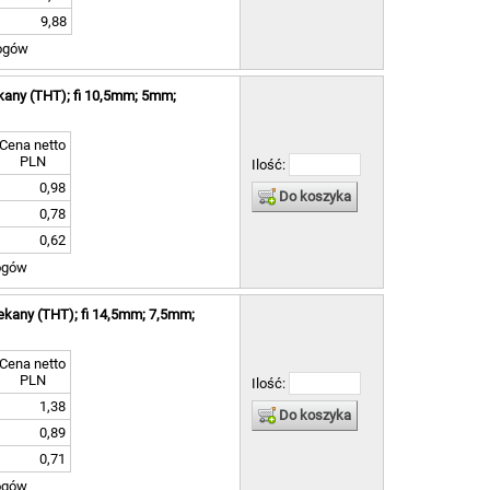
9,88
ogów
kany (THT); fi 10,5mm; 5mm;
Cena netto
PLN
Ilość:
0,98
Do koszyka
0,78
0,62
ogów
ekany (THT); fi 14,5mm; 7,5mm;
Cena netto
PLN
Ilość:
1,38
Do koszyka
0,89
0,71
ogów