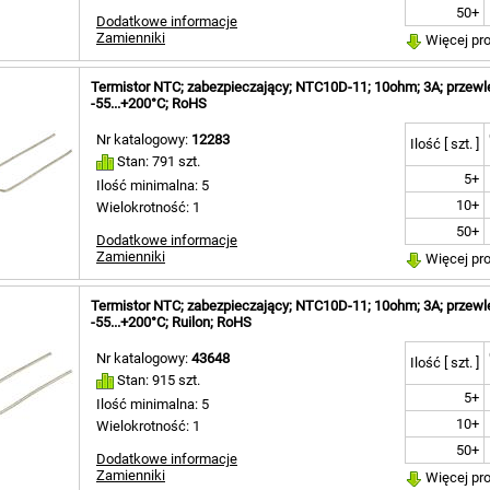
50+
Dodatkowe informacje
Zamienniki
Więcej pr
Termistor NTC; zabezpieczający; NTC10D-11; 10ohm; 3A; przewl
-55...+200°C; RoHS
Nr katalogowy:
12283
Ilość [ szt. ]
Stan: 791 szt.
5+
Ilość minimalna: 5
10+
Wielokrotność: 1
50+
Dodatkowe informacje
Zamienniki
Więcej pr
Termistor NTC; zabezpieczający; NTC10D-11; 10ohm; 3A; przewl
-55...+200°C; Ruilon; RoHS
Nr katalogowy:
43648
Ilość [ szt. ]
Stan: 915 szt.
5+
Ilość minimalna: 5
10+
Wielokrotność: 1
50+
Dodatkowe informacje
Zamienniki
Więcej pr