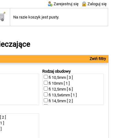
Zarejestruj się
Zaloguj się
Na razie koszyk jest pusty.
ieczające
Zwiń filtry
Rodzaj obudowy
fi 10,5mm [ 3 ]
fi 10mm [ 1 ]
fi 12,5mm [ 6 ]
fi 13,5x6mm [ 1 ]
fi 14,5mm [ 2 ]
fi 16,5mm [ 11 ]
fi 20mm [ 1 ]
 2 ]
fi 22mm [ 6 ]
1 ]
fi 25mm [ 3 ]
 ]
fi 8mm [ 1 ]