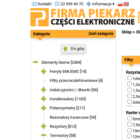
Kontakt
22 599 49 70
Informacje ▾
Sklep
El
Kategorie
Zwiń kategorie
Do góry
Filtry
Elementy bierne [2484]
Ferryty EMI/EMC [14]
Rezysta
1ohm
Filtry przeciwzakłóceniowe [4]
1,3o
Indukcyjności / dławiki [96]
1,5o
2,5o
Kondensatory [1183]
3ohm
Potencjometry [211]
4ohm
Raster
5ohm
Rezonatory kwarcowe [39]
5mm 
6ohm
7,5m
8ohm
Rezystory [813]
10mm
10oh
Termistory [58]
12mm
15oh