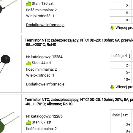
Stan: 130 szt.
2+
Ilość minimalna: 2
5+
Wielokrotność: 1
10+
Dodatkowe informacje
Więcej pr
Termistor NTC; zabezpieczający; NTC10D-20; 10ohm; 6A; przewl
-55...+200°C; RoHS
Ilość [ szt. ]
Nr katalogowy:
12284
Stan: 44 szt.
2+
Ilość minimalna: 2
5+
Wielokrotność: 1
10+
Dodatkowe informacje
Więcej pr
Termistor NTC; zabezpieczający; NTC10D-25; 10ohm; 20%; 8A; 
-40...+170°C; Allconne; RoHS
Ilość [ szt. ]
Nr katalogowy:
12285
Stan: 67 szt.
2+
Ilość minimalna: 2
5+