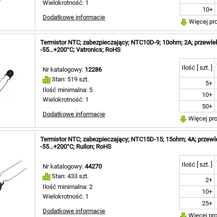
Wielokrotność: 1
10+
Dodatkowe informacje
Więcej pr
Termistor NTC; zabezpieczający; NTC10D-9; 10ohm; 2A; przewle
-55...+200°C; Vatronics; RoHS
Ilość [ szt. ]
Nr katalogowy:
12286
Stan: 519 szt.
5+
Ilość minimalna: 5
10+
Wielokrotność: 1
50+
Dodatkowe informacje
Więcej pr
Termistor NTC; zabezpieczający; NTC15D-15; 15ohm; 4A; przewl
-55...+200°C; Ruilon; RoHS
Ilość [ szt. ]
Nr katalogowy:
44270
Stan: 433 szt.
2+
Ilość minimalna: 2
10+
Wielokrotność: 1
25+
Dodatkowe informacje
Więcej pr