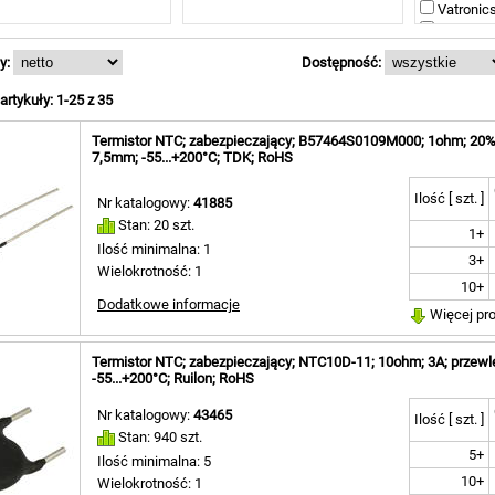
Vatronics 
m [ 1 ]
nieokreśl
m [ 1 ]
m [ 1 ]
y:
Dostępność:
hm [ 1 ]
rtykuły: 1-25 z 35
Termistor NTC; zabezpieczający; B57464S0109M000; 1ohm; 20%;
7,5mm; -55...+200°C; TDK; RoHS
Ilość [ szt. ]
Nr katalogowy:
41885
Stan: 20 szt.
1+
Ilość minimalna: 1
3+
Wielokrotność: 1
10+
Dodatkowe informacje
Więcej pr
Termistor NTC; zabezpieczający; NTC10D-11; 10ohm; 3A; przewl
-55...+200°C; Ruilon; RoHS
Nr katalogowy:
43465
Ilość [ szt. ]
Stan: 940 szt.
5+
Ilość minimalna: 5
10+
Wielokrotność: 1