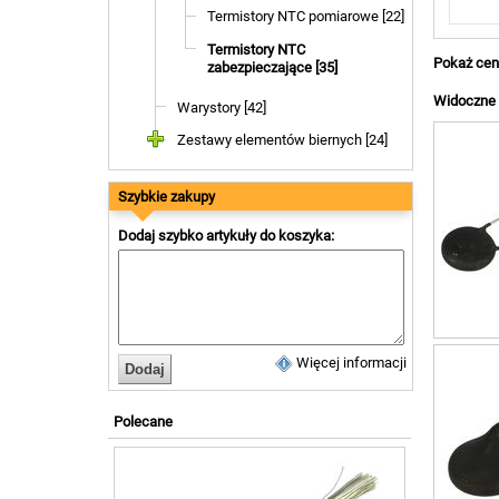
20oh
Termistory NTC pomiarowe [22]
25oh
Termistory NTC
50oh
Pokaż cen
zabezpieczające [35]
220o
Widoczne a
Warystory [42]
Zestawy elementów biernych [24]
Szybkie zakupy
Dodaj szybko artykuły do koszyka:
Więcej informacji
Polecane