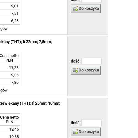
9,01
Do koszyka
7,51
6,26
ogów
ekany (THT); fi 22mm; 7,5mm;
Cena netto
PLN
Ilość:
11,23
Do koszyka
9,36
7,80
ogów
przewlekany (THT); fi 25mm; 10mm;
Cena netto
PLN
Ilość:
12,46
Do koszyka
10,38