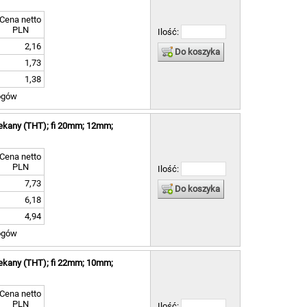
Cena netto
PLN
Ilość:
2,16
Do koszyka
1,73
1,38
ogów
lekany (THT); fi 20mm; 12mm;
Cena netto
PLN
Ilość:
7,73
Do koszyka
6,18
4,94
ogów
lekany (THT); fi 22mm; 10mm;
Cena netto
PLN
Ilość: