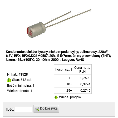
Kondensator; elektrolityczny; niskoimpedancyjny; polimerowy; 220uF;
6,3V; RPX; RPX0J221M0507; 20%; fi 5x7mm; 2mm; przewlekany (THT);
luzem; -55...+105°C; 20mOhm; 2000h; Leaguer; RoHS
Cena netto
Ilość [ szt. ]
PLN
Nr kat.:
41528
1+
2,7500
Stan: 612 szt.
10+
0,3294
Ilość minimalna: 1
25+
0,2745
Wielokrotność: 1
Więcej progów
Do koszyka
Ilość: