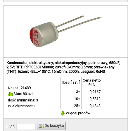
Kondensator; elektrolityczny; niskoimpedancyjny; polimerowy; 680uF;
2,5V; RPT; RPT0E681M0808; 20%; fi 8x8mm; 3,5mm; przewlekany
(THT); luzem; -55...+105°C; 16mOhm; 2000h; Leaguer; RoHS
Cena netto
Ilość [ szt. ]
PLN
Nr kat.:
21439
3+
0,9167
Stan: 80 szt.
10+
0,5812
Ilość minimalna: 3
25+
0,4843
Wielokrotność: 1
Więcej progów
Do koszyka
Ilość: