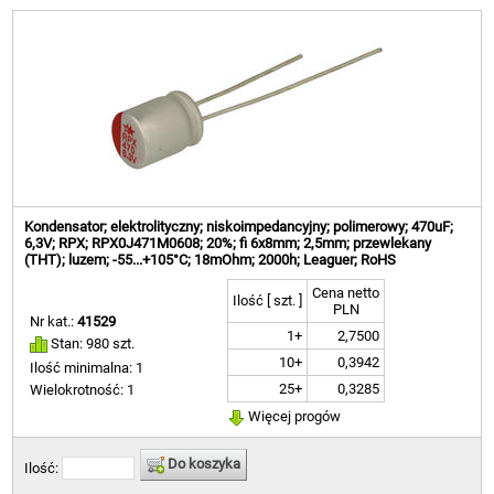
Kondensator; elektrolityczny; niskoimpedancyjny; polimerowy; 470uF;
6,3V; RPX; RPX0J471M0608; 20%; fi 6x8mm; 2,5mm; przewlekany
(THT); luzem; -55...+105°C; 18mOhm; 2000h; Leaguer; RoHS
Cena netto
Ilość [ szt. ]
PLN
Nr kat.:
41529
1+
2,7500
Stan: 980 szt.
10+
0,3942
Ilość minimalna: 1
25+
0,3285
Wielokrotność: 1
Więcej progów
Do koszyka
Ilość: