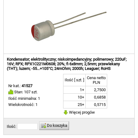
Kondensator; elektrolityczny; niskoimpedancyjny; polimerowy; 220uF;
16V; RPX; RPX1C221M0608; 20%; fi 6x8mm; 2,5mm; przewlekany
(THT); luzem; -55...+105°C; 24mOhm; 2000h; Leaguer; RoHS
Cena netto
Ilość [ szt. ]
PLN
Nr kat.:
41527
1+
2,7500
Stan: 107 szt.
10+
0,6858
Ilość minimalna: 1
25+
0,5715
Wielokrotność: 1
Więcej progów
Do koszyka
Ilość: