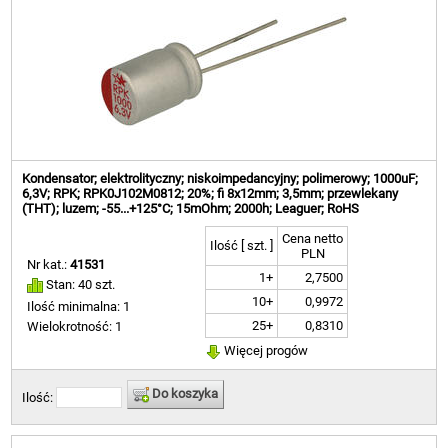
Kondensator; elektrolityczny; niskoimpedancyjny; polimerowy; 1000uF;
6,3V; RPK; RPK0J102M0812; 20%; fi 8x12mm; 3,5mm; przewlekany
(THT); luzem; -55...+125°C; 15mOhm; 2000h; Leaguer; RoHS
Cena netto
Ilość [ szt. ]
PLN
Nr kat.:
41531
1+
2,7500
Stan: 40 szt.
10+
0,9972
Ilość minimalna: 1
25+
0,8310
Wielokrotność: 1
Więcej progów
Do koszyka
Ilość: