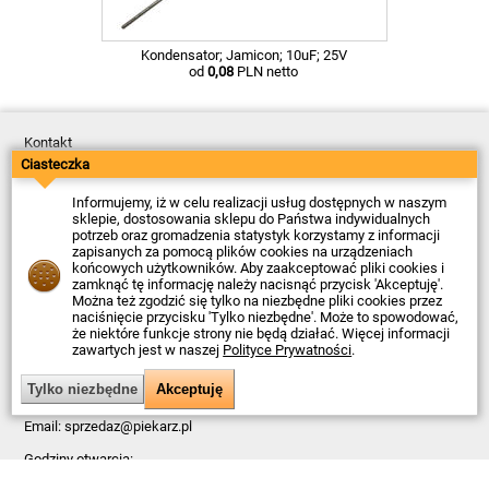
Kondensator; Jamicon; 10uF; 25V
od
0,08
PLN netto
Kontakt
Dostawa
Ciasteczka
Płatność
Zwroty
Informujemy, iż w celu realizacji usług dostępnych w naszym
Reklamacje
sklepie, dostosowania sklepu do Państwa indywidualnych
Regulamin
potrzeb oraz gromadzenia statystyk korzystamy z informacji
Polityka Prywatności
zapisanych za pomocą plików cookies na urządzeniach
O Firmie
końcowych użytkowników. Aby zaakceptować pliki cookies i
zamknąć tę informację należy nacisnąć przycisk 'Akceptuję'.
Data ostatniej aktualizacji: 2026-08-10
Można też zgodzić się tylko na niezbędne pliki cookies przez
© Firma Piekarz Sp. z o.o. 2000-2026
naciśnięcie przycisku 'Tylko niezbędne'. Może to spowodować,
że niektóre funkcje strony nie będą działać. Więcej informacji
Sklep elektroniczny Firma Piekarz Sp. z o.o.
zawartych jest w naszej
Polityce Prywatności
.
ul. Wólczyńska 206
01-919 Warszawa
NIP: 118-15-77-240
Tel.
22 599 49 70
Email:
sprzedaz@piekarz.pl
Godziny otwarcia:
Pn – Pt: 8:00 – 16:00