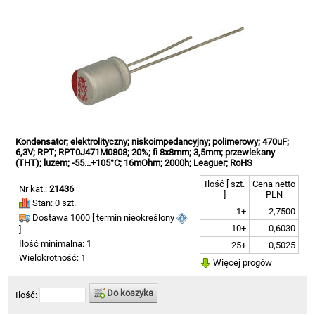
Kondensator; elektrolityczny; niskoimpedancyjny; polimerowy; 470uF;
6,3V; RPT; RPT0J471M0808; 20%; fi 8x8mm; 3,5mm; przewlekany
(THT); luzem; -55...+105°C; 16mOhm; 2000h; Leaguer; RoHS
Ilość [ szt.
Cena netto
Nr kat.:
21436
]
PLN
Stan: 0 szt.
1+
2,7500
Dostawa 1000 [ termin nieokreślony
10+
0,6030
]
Ilość minimalna: 1
25+
0,5025
Wielokrotność: 1
Więcej progów
Do koszyka
Ilość: