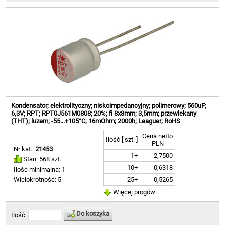
Kondensator; elektrolityczny; niskoimpedancyjny; polimerowy; 560uF;
6,3V; RPT; RPT0J561M0808; 20%; fi 8x8mm; 3,5mm; przewlekany
(THT); luzem; -55...+105°C; 16mOhm; 2000h; Leaguer; RoHS
Cena netto
Ilość [ szt. ]
PLN
Nr kat.:
21453
1+
2,7500
Stan: 568 szt.
10+
0,6318
Ilość minimalna: 1
25+
0,5265
Wielokrotność: 5
Więcej progów
Do koszyka
Ilość: