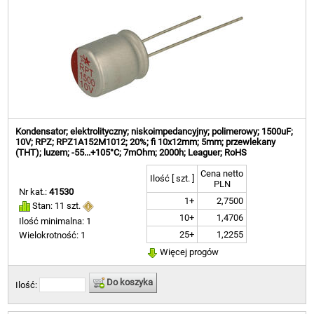
Kondensator; elektrolityczny; niskoimpedancyjny; polimerowy; 1500uF;
10V; RPZ; RPZ1A152M1012; 20%; fi 10x12mm; 5mm; przewlekany
(THT); luzem; -55...+105°C; 7mOhm; 2000h; Leaguer; RoHS
Cena netto
Ilość [ szt. ]
PLN
Nr kat.:
41530
1+
2,7500
Stan: 11 szt.
10+
1,4706
Ilość minimalna: 1
25+
1,2255
Wielokrotność: 1
Więcej progów
Do koszyka
Ilość: