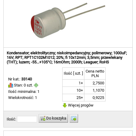
Kondensator; elektrolityczny; niskoimpedancyjny; polimerowy; 1000uF;
16V; RPT; RPT1C102M1012; 20%; fi 10x12mm; 3,5mm; przewlekany
(THT); luzem; -55...+105°C; 16mOhm; 2000h; Leaguer; RoHS
Cena netto
Ilość [ szt. ]
PLN
Nr kat.:
33140
1+
2,7500
Stan: 0 szt.
10+
1,1070
Ilość minimalna: 1
25+
0,9225
Wielokrotność: 1
Więcej progów
Do koszyka
Ilość: