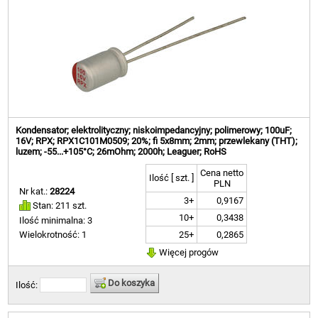
Kondensator; elektrolityczny; niskoimpedancyjny; polimerowy; 100uF;
16V; RPX; RPX1C101M0509; 20%; fi 5x8mm; 2mm; przewlekany (THT);
luzem; -55...+105°C; 26mOhm; 2000h; Leaguer; RoHS
Cena netto
Ilość [ szt. ]
PLN
Nr kat.:
28224
3+
0,9167
Stan: 211 szt.
10+
0,3438
Ilość minimalna: 3
25+
0,2865
Wielokrotność: 1
Więcej progów
Do koszyka
Ilość: