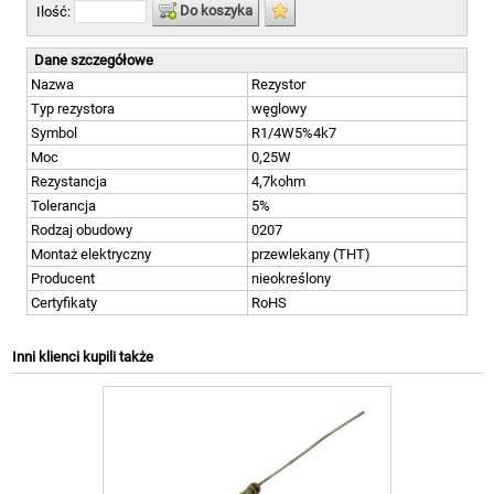
Do koszyka
Ilość:
Dane szczegółowe
Nazwa
Rezystor
Typ rezystora
węglowy
Symbol
R1/4W5%4k7
Moc
0,25W
Rezystancja
4,7kohm
Tolerancja
5%
Rodzaj obudowy
0207
Montaż elektryczny
przewlekany (THT)
Producent
nieokreślony
Certyfikaty
RoHS
Inni klienci kupili także