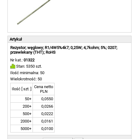
Artykuł
Rezystor; węglowy; R1/4W5%4k7; 0,25W; 4,7kohm; 5%; 0207;
przewlekany (THT); RoHS
Nr kat.:
01322
Stan: 5350 szt.
Ilość minimalna: 50
Wielokrotność: 50
Cena netto
Ilość [ szt. ]
PLN
50+
0,0550
200+
0,0266
500+
0,0222
2000+
0,0161
5000+
0,0100