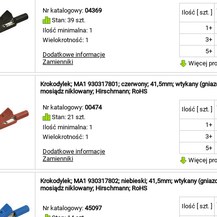
Nr katalogowy:
04369
Ilość [ szt. ]
Stan: 39 szt.
1+
Ilość minimalna: 1
3+
Wielokrotność: 1
5+
Dodatkowe informacje
Zamienniki
Więcej pr
Krokodylek; MA1 930317801; czerwony; 41,5mm; wtykany (gnia
mosiądz niklowany; Hirschmann; RoHS
Nr katalogowy:
00474
Ilość [ szt. ]
Stan: 21 szt.
1+
Ilość minimalna: 1
3+
Wielokrotność: 1
5+
Dodatkowe informacje
Zamienniki
Więcej pr
Krokodylek; MA1 930317802; niebieski; 41,5mm; wtykany (gnia
mosiądz niklowany; Hirschmann; RoHS
Ilość [ szt. ]
Nr katalogowy:
45097