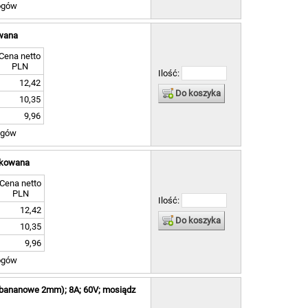
ogów
owana
Cena netto
PLN
Ilość:
12,42
Do koszyka
10,35
9,96
ogów
ynkowana
Cena netto
PLN
Ilość:
12,42
Do koszyka
10,35
9,96
ogów
 bananowe 2mm); 8A; 60V; mosiądz