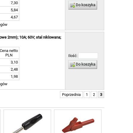
7,30
Do koszyka
5,84
4,67
ogów
owe 2mm); 10A; 60V; stal niklowana;
Cena netto
PLN
Ilość:
3,10
Do koszyka
2,48
1,98
ogów
Poprzednia
1
2
3