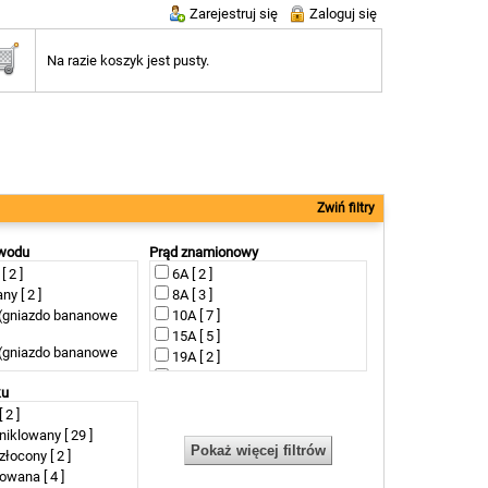
Zarejestruj się
Zaloguj się
Na razie koszyk jest pusty.
Zwiń filtry
ewodu
Prąd znamionowy
[ 2 ]
6A [ 2 ]
ny [ 2 ]
8A [ 3 ]
(gniazdo bananowe
10A [ 7 ]
15A [ 5 ]
(gniazdo bananowe
19A [ 2 ]
25A [ 4 ]
 [ 18 ]
ku
32A [ 12 ]
 2 ]
50A [ 2 ]
iklowany [ 29 ]
400A [ 2 ]
łocony [ 2 ]
600A [ 2 ]
owana [ 4 ]