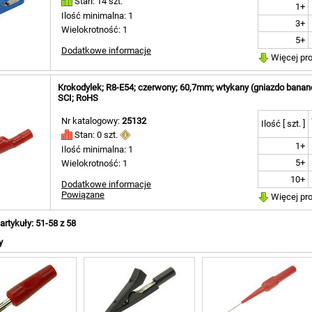
Stan: 14 szt.
1+
Ilość minimalna: 1
3+
Wielokrotność: 1
5+
Dodatkowe informacje
Więcej pr
Krokodylek; R8-E54; czerwony; 60,7mm; wtykany (gniazdo banan
SCI; RoHS
Nr katalogowy:
25132
Ilość [ szt. ]
Stan: 0 szt.
1+
Ilość minimalna: 1
5+
Wielokrotność: 1
10+
Dodatkowe informacje
Powiązane
Więcej pr
rtykuły: 51-58 z 58
y