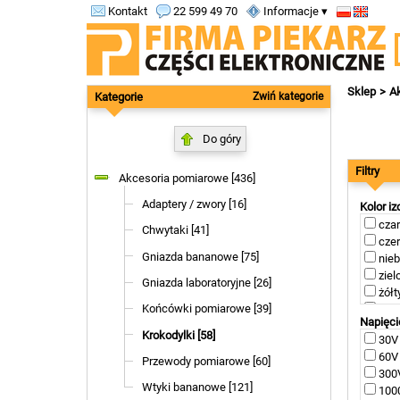
Kontakt
22 599 49 70
Informacje ▾
Sklep
A
Kategorie
Zwiń kategorie
Do góry
Filtry
Akcesoria pomiarowe [436]
Adaptery / zwory [16]
Kolor iz
czar
Chwytaki [41]
czer
Gniazda bananowe [75]
nieb
zielo
Gniazda laboratoryjne [26]
żółty
Końcówki pomiarowe [39]
niei
Napięc
Krokodylki [58]
30V 
60V 
Przewody pomiarowe [60]
300V
Wtyki bananowe [121]
1000