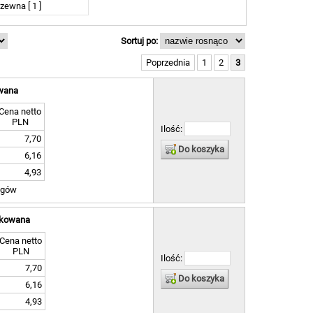
dzewna [ 1 ]
owana [ 20 ]
Sortuj po:
Poprzednia
1
2
3
owana
Cena netto
PLN
Ilość:
7,70
Do koszyka
6,16
4,93
ogów
ynkowana
Cena netto
PLN
Ilość:
7,70
Do koszyka
6,16
4,93