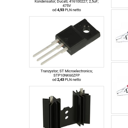
Kondensator; Ducati; 416100227; 2,5uF;
475V
od
4,93
PLN netto
Tranzystor; ST Microelectronics;
STP10NK60ZFP
od
2,43
PLN netto