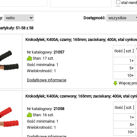
stal nier
81mm [ 2 ]
stal nikl
83,5mm [ 5 ]
85mm [ 3 ]
y:
Dostępność:
91mm [ 2 ]
93mm [ 2 ]
rtykuły: 51-58 z 58
98mm [ 2 ]
101,5mm [ 2 ]
Krokodylek; K400A; czarny; 165mm; zaciskany; 400A; stal cynk
165mm [ 4 ]
Ilość [ szt. ]
Nr katalogowy:
21057
Stan: 17 szt.
1+
Ilość minimalna: 1
5+
Wielokrotność: 1
10+
Dodatkowe informacje
Więcej pr
Krokodylek; K400A; czerwony; 165mm; zaciskany; 400A; stal c
Ilość [ szt. ]
Nr katalogowy:
21058
Stan: 16 szt.
1+
Ilość minimalna: 1
5+
Wielokrotność: 1
10+
Dodatkowe informacje