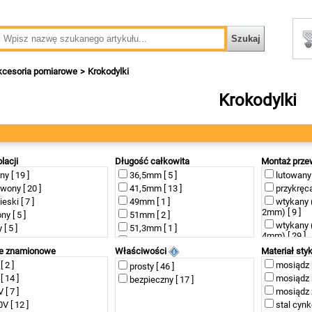
kcesoria pomiarowe
Krokodylki
Krokodylki
olacji
Długość całkowita
Montaż prz
ny [ 19 ]
36,5mm [ 5 ]
lutowany 
wony [ 20 ]
41,5mm [ 13 ]
przykręca
ieski [ 7 ]
49mm [ 1 ]
wtykany 
2mm) [ 9 ]
ny [ 5 ]
51mm [ 2 ]
wtykany 
 [ 5 ]
51,3mm [ 1 ]
4mm) [ 29 ]
zolowany [ 2 ]
53mm [ 2 ]
zaciskany
ie znamionowe
Właściwości
Materiał sty
53,5mm [ 2 ]
[ 2 ]
mosiądz [
prosty [ 46 ]
54mm [ 2 ]
[ 14 ]
mosiądz n
bezpieczny [ 17 ]
56mm [ 5 ]
 [ 7 ]
mosiądz z
60,7mm [ 1 ]
V [ 12 ]
stal cynk
80,5mm [ 2 ]