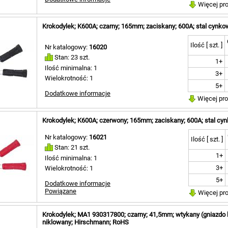
Więcej pr
Krokodylek; K600A; czarny; 165mm; zaciskany; 600A; stal cynk
Ilość [ szt. ]
Nr katalogowy:
16020
Stan: 23 szt.
1+
Ilość minimalna: 1
3+
Wielokrotność: 1
5+
Dodatkowe informacje
Więcej pr
Krokodylek; K600A; czerwony; 165mm; zaciskany; 600A; stal c
Nr katalogowy:
16021
Ilość [ szt. ]
Stan: 21 szt.
1+
Ilość minimalna: 1
3+
Wielokrotność: 1
5+
Dodatkowe informacje
Powiązane
Więcej pr
Krokodylek; MA1 930317800; czarny; 41,5mm; wtykany (gniazdo
niklowany; Hirschmann; RoHS