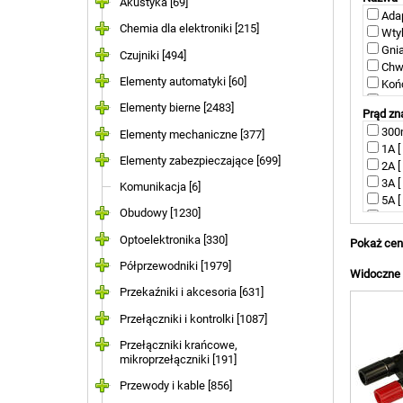
Akustyka [69]
końcówki
Adap
Chemia dla elektroniki [215]
Krokodyl
Wtyk
przydatn
Gnia
Czujniki [494]
Chwy
Przewody
Elementy automatyki [60]
przesyła
Koń
potrzeb 
Prze
Elementy bierne [2483]
Prąd z
Prze
Wtyki b
300m
Elementy mechaniczne [377]
Krok
sprawia,
1A [
podłącz
Gnia
Elementy zabezpieczające [699]
2A [ 
Sprę
Produkty
3A [ 
Komunikacja [6]
Zaci
innymi d
5A [ 
dokładn
Obudowy [1230]
6A [
zaawans
8A [ 
Optoelektronika [330]
Pokaż cen
10A 
Półprzewodniki [1979]
15A 
Widoczne a
16A 
Przekaźniki i akcesoria [631]
19A 
Przełączniki i kontrolki [1087]
20A 
24A 
Przełączniki krańcowe,
25A 
mikroprzełączniki [191]
30A 
Przewody i kable [856]
32A 