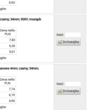
 ]
9,93
15 ]
ogów
 ]
5 ]
 czarny; 34mm; 500V; mosiądz
 ]
2 ]
 ]
Cena netto
PLN
 ]
Ilość:
 ]
7,83
Do koszyka
5 ]
6,26
 ]
5,01
4 ]
 ]
ogów
 ]
0 ]
ananowe 4mm; czarny; 54mm;
1 ]
2 ]
Cena netto
 ]
PLN
Ilość:
 ]
7,74
2 ]
Do koszyka
0 ]
6,19
 ]
4,95
0 ]
ogów
6 ]