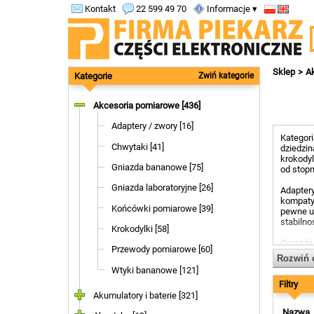
Kontakt
22 599 49 70
Informacje ▾
Sklep
A
Kategorie
Zwiń kategorie
Akcesoria pomiarowe [436]
Adaptery / zwory [16]
Kategor
Chwytaki [41]
dziedzin
krokodyl
Gniazda bananowe [75]
od stopn
Gniazda laboratoryjne [26]
Adaptery
kompaty
Końcówki pomiarowe [39]
pewne u
stabilno
Krokodylki [58]
Gniazda 
Przewody pomiarowe [60]
bananowe
Rozwiń 
laborato
Wtyki bananowe [121]
pomiaró
Filtry
Akumulatory i baterie [321]
Końcówk
różnych 
Nazwa