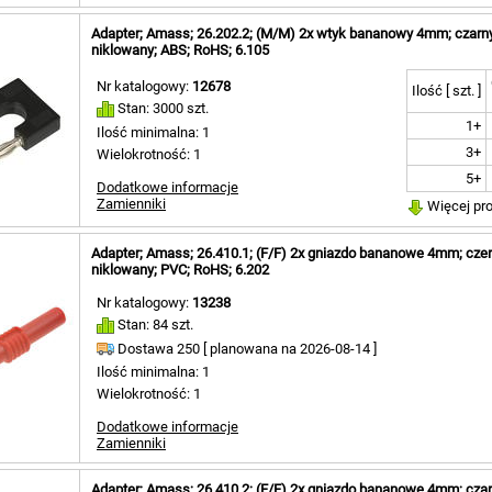
56,8mm [ 
Adapter; Amass; 26.202.2; (M/M) 2x wtyk bananowy 4mm; czarn
57mm [ 1
niklowany; ABS; RoHS; 6.105
59mm [ 5
60mm [ 1
Nr katalogowy:
12678
Ilość [ szt. ]
60,7mm [ 
Stan: 3000 szt.
61mm [ 5
1+
Ilość minimalna: 1
62,5mm [ 
3+
Wielokrotność: 1
63,5mm [ 
5+
64mm [ 5
Dodatkowe informacje
Zamienniki
66mm [ 2
Więcej pr
73mm [ 2
80,5mm [ 
Adapter; Amass; 26.410.1; (F/F) 2x gniazdo bananowe 4mm; cze
81mm [ 2
niklowany; PVC; RoHS; 6.202
83,5mm [ 
Nr katalogowy:
13238
85mm [ 5
Stan: 84 szt.
86mm [ 2
Dostawa 250 [
planowana na
2026-08-14 ]
91mm [ 2
93mm [ 4
Ilość minimalna: 1
94mm [ 1
Wielokrotność: 1
95,7mm [ 
Dodatkowe informacje
97,5mm [ 
Zamienniki
98mm [ 2
101,5mm [
Adapter; Amass; 26.410.2; (F/F) 2x gniazdo bananowe 4mm; cza