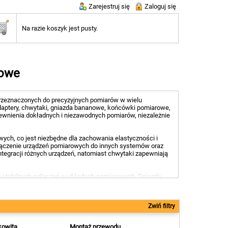
Zarejestruj się
Zaloguj się
Na razie koszyk jest pusty.
rowe
przeznaczonych do precyzyjnych pomiarów w wielu
k adaptery, chwytaki, gniazda bananowe, końcówki pomiarowe,
ewnienia dokładnych i niezawodnych pomiarów, niezależnie
ych, co jest niezbędne dla zachowania elastyczności i
ączenie urządzeń pomiarowych do innych systemów oraz
gracji różnych urządzeń, natomiast chwytaki zapewniają
ie stabilnych połączeń w układach pomiarowych. Gniazda
opularnym wyborem w wielu zastosowaniach. Gniazda
j wymagających warunkach, co jest kluczowe dla dokładności
Zwiń filtry
ąc na precyzyjne dokonywanie pomiarów. Są dostępne w
agań pomiarowych. Dzięki wysokiej jakości wykonania,
kowita
Montaż przewodu