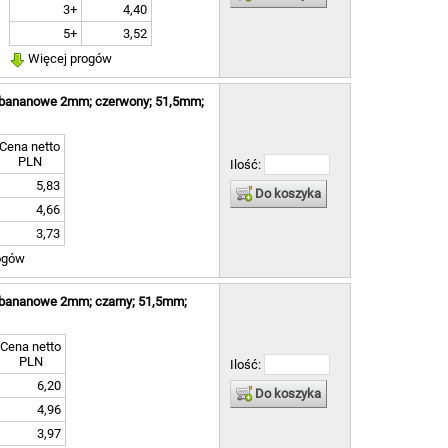
3+
4,40
5+
3,52
Więcej progów
o bananowe 2mm; czerwony; 51,5mm;
Cena netto
PLN
Ilość:
5,83
Do koszyka
4,66
3,73
ogów
o bananowe 2mm; czarny; 51,5mm;
Cena netto
PLN
Ilość:
6,20
Do koszyka
4,96
3,97