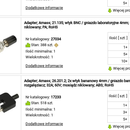
[ 4 ]
41mm [ 6
5+
[ 4 ]
41,5mm [ 
Dodatkowe informacje
Więcej pr
[ 2 ]
42mm [ 2
[ 2 ]
43,5mm [ 
[ 3 ]
Adapter; Amass; 21.135; wtyk BNC / gniazdo laboratoryjne 4mm;
44mm [ 5
niklowany; PA; RoHS
 [ 2 ]
44,5mm [ 
 [ 2 ]
45mm [ 7
Ilość [ szt. ]
Nr katalogowy:
27034
46mm [ 3
Stan: 388 szt.
47mm [ 2
1+
Ilość minimalna: 1
47,5mm [ 
5+
Wielokrotność: 1
48mm [ 2
10+
48,5mm [ 
Dodatkowe informacje
49mm [ 3
Więcej pr
50mm [ 9
51mm [ 1
Adapter; Amass; 26.201.2; 2x wtyk bananowy 4mm / gniazdo b
51,3mm [ 
rozgałęziacz; 32A; 60V; mosiądz niklowany; ABS; RoHS
51,5mm [ 
52mm [ 2
Ilość [ szt. ]
Nr katalogowy:
17233
53mm [ 6
Stan: 518 szt.
1+
53,5mm [ 
Ilość minimalna: 1
54mm [ 2
3+
Wielokrotność: 1
55mm [ 5
5+
56mm [ 1
Dodatkowe informacje
Więcej pr
56,5mm [ 