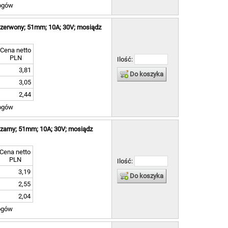
ogów
czerwony; 51mm; 10A; 30V; mosiądz
Cena netto
PLN
Ilość:
3,81
Do koszyka
3,05
2,44
ogów
zarny; 51mm; 10A; 30V; mosiądz
Cena netto
PLN
Ilość:
3,19
Do koszyka
2,55
2,04
ogów