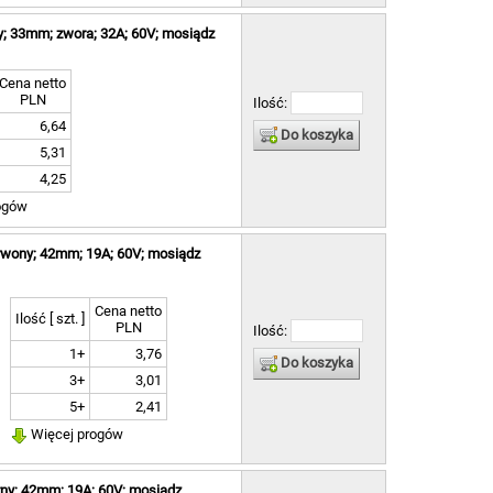
2 ]
y; 33mm; zwora; 32A; 60V; mosiądz
 ]
 ]
4 ]
Cena netto
1 ]
PLN
Ilość:
 ]
6,64
Do koszyka
1 ]
5,31
2 ]
4,25
 ]
 ]
ogów
 ]
2 ]
rwony; 42mm; 19A; 60V; mosiądz
 ]
5 ]
 ]
Cena netto
Ilość [ szt. ]
PLN
 ]
Ilość:
 ]
1+
3,76
Do koszyka
 ]
3+
3,01
 ]
5+
2,41
2 ]
2 ]
Więcej progów
 ]
 2 ]
rny; 42mm; 19A; 60V; mosiądz