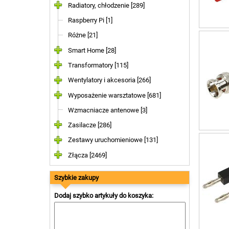
36A 
Radiatory, chłodzenie [289]
50A 
Raspberry Pi [1]
60A 
63A 
Różne [21]
80A 
400A
Smart Home [28]
600A
Transformatory [115]
Wentylatory i akcesoria [266]
Wyposażenie warsztatowe [681]
Wzmacniacze antenowe [3]
Zasilacze [286]
Zestawy uruchomieniowe [131]
Złącza [2469]
Szybkie zakupy
Dodaj szybko artykuły do koszyka: