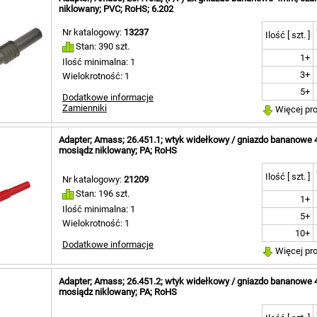
103mm [ 
niklowany; PVC; RoHS; 6.202
104,5mm [
106mm [ 
Nr katalogowy:
13237
Ilość [ szt. ]
123mm [ 
Stan: 390 szt.
129,5mm [
1+
Ilość minimalna: 1
132,5mm [
3+
Wielokrotność: 1
136mm [ 
5+
155mm [ 
Dodatkowe informacje
Zamienniki
Więcej pr
157,5mm [
158mm [ 
159mm [ 
Adapter; Amass; 26.451.1; wtyk widełkowy / gniazdo bananowe
mosiądz niklowany; PA; RoHS
160,5mm [
165mm [ 
Ilość [ szt. ]
184mm [ 
Nr katalogowy:
21209
0,3m [ 1 ]
Stan: 196 szt.
1+
0,4m [ 1 ]
Ilość minimalna: 1
5+
0,5m [ 15 
Wielokrotność: 1
0,6m [ 1 ]
10+
Dodatkowe informacje
0,8m [ 1 ]
Więcej pr
0,9m [ 2 ]
0,95m [ 1 
Adapter; Amass; 26.451.2; wtyk widełkowy / gniazdo bananowe 
1m [ 31 ]
mosiądz niklowany; PA; RoHS
1,1m [ 2 ]
1,2m [ 5 ]