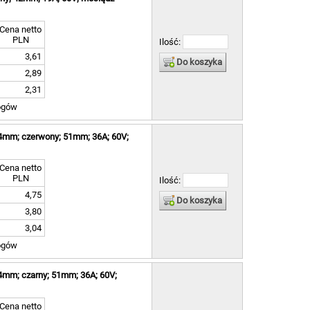
5 ]
 5 ]
2 ]
Cena netto
PLN
Ilość:
4 ]
 2 ]
3,61
Do koszyka
 1 ]
2,89
2 ]
2,31
2 ]
ogów
 1 ]
2 ]
2 ]
 4mm; czerwony; 51mm; 36A; 60V;
 2 ]
4 ]
Cena netto
2 ]
PLN
Ilość:
4,75
Do koszyka
3,80
]
3,04
ogów
]
4mm; czarny; 51mm; 36A; 60V;
Cena netto