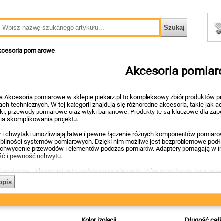
kcesoria pomiarowe
Akcesoria pomia
ia Akcesoria pomiarowe w sklepie piekarz.pl to kompleksowy zbiór produktów 
ach technicznych. W tej kategorii znajdują się różnorodne akcesoria, takie ja
ki, przewody pomiarowe oraz wtyki bananowe. Produkty te są kluczowe dla zap
ia skomplikowania projektu.
 i chwytaki umożliwiają łatwe i pewne łączenie różnych komponentów pomiarow
bilności systemów pomiarowych. Dzięki nim możliwe jest bezproblemowe podł
chwycenie przewodów i elementów podczas pomiarów. Adaptery pomagają w inte
ść i pewność uchwytu.
bananowe i laboratoryjne to podstawowe elementy, które umożliwiają tworzen
 charakteryzują się uniwersalnością i łatwością użycia, co sprawia, że są p
opis
ryjne natomiast zapewniają bezpieczne i stabilne połączenia, nawet w bardzie
w.
i pomiarowe odgrywają istotną rolę w każdym zestawie pomiarowym, pozwalaj
kształtach i rozmiarach, co umożliwia dostosowanie ich do specyficznych wym
Kolor izolacji
Długość cał