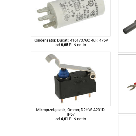
Kondensator; Ducati; 416170760; 4uF; 475V
od
6,65
PLN netto
Mikroprzełącznik; Omron; D2HW-A231D;
IP67
od
4,61
PLN netto