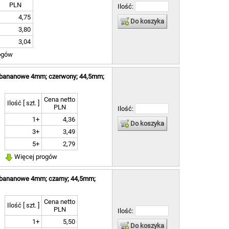
PLN
Ilość:
]
4,75
Do koszyka
]
3,80
]
3,04
ogów
o bananowe 4mm; czerwony; 44,5mm;
]
Cena netto
Ilość [ szt. ]
PLN
Ilość:
1+
4,36
Do koszyka
3+
3,49
]
 ]
5+
2,79
Więcej progów
o bananowe 4mm; czarny; 44,5mm;
Cena netto
Ilość [ szt. ]
PLN
Ilość:
1+
5,50
Do koszyka