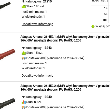
Ilość [ szt. ]
Nr katalogowy:
21210
22m [ 5 ]
Stan: 180 szt.
23,5m [ 5 
1+
Ilość minimalna: 1
24,3m [ 2 
5+
Wielokrotność: 1
24,5m [ 2 
10+
36m [ 2 ]
Dodatkowe informacje
Więcej pr
37m [ 1 ]
38m [ 1 ]
39m [ 2 ]
Adapter; Amass; 26.452.1; (M/F) wtyk bananowy 2mm / gniazd
43m [ 2 ]
36A; 60V; mosiądz złocony; PA; RoHS; 6.206
43,5m [ 5 
Nr katalogowy:
13243
46m [ 2 ]
Stan: 15 szt.
57m [ 1 ]
Dostawa 200 [
planowana na
2026-08-14 ]
73m [ 3 ]
Ilość minimalna: 1
78,8m [ 5 
Wielokrotność: 1
1000m [ 2
Dodatkowe informacje
Adapter; Amass; 26.452.2; (M/F) wtyk bananowy 2mm / gniazd
36A; 60V; mosiądz złocony; PA; RoHS; 6.206
Nr katalogowy:
13240
Stan: 0 szt.
Dostawa 200 [
planowana na
2026-08-14 ]