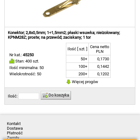
Konektor; 2,8x0,5mm; 1÷1,5mm2; płaski wsuwka; nieizolowany;
KPNM28Z; proste; na przewód; zaciskany; 1 tor
Cena netto
Ilość [ szt. ]
PLN
Nr kat.:
45250
50+
0,1730
Stan: 400 szt.
100+
0,1442
Ilość minimalna: 50
200+
0,1202
Wielokrotność: 50
Więcej progów
Do koszyka
Ilość:
Kontakt
Dostawa
Płatność
Zwroty