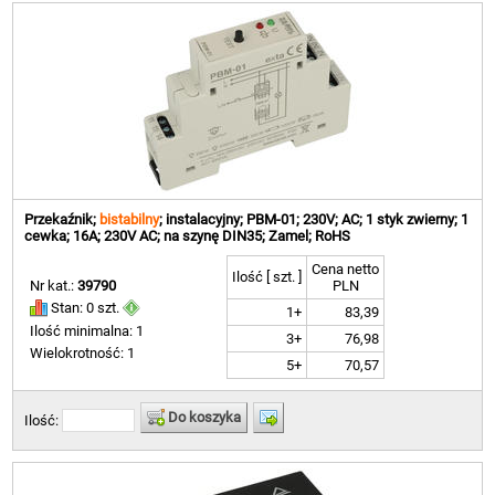
Przekaźnik;
bistabilny
; instalacyjny; PBM-01; 230V; AC; 1 styk zwierny; 1
cewka; 16A; 230V AC; na szynę DIN35; Zamel; RoHS
Cena netto
Ilość [ szt. ]
Nr kat.:
39790
PLN
Stan: 0 szt.
1+
83,39
Ilość minimalna: 1
3+
76,98
Wielokrotność: 1
5+
70,57
Do koszyka
Ilość: