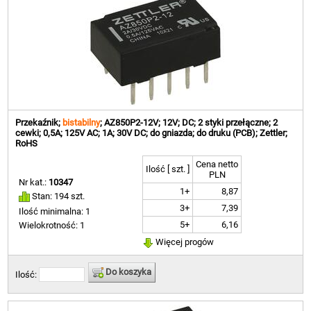
Przekaźnik;
bistabilny
; AZ850P2-12V; 12V; DC; 2 styki przełączne; 2
cewki; 0,5A; 125V AC; 1A; 30V DC; do gniazda; do druku (PCB); Zettler;
RoHS
Cena netto
Ilość [ szt. ]
PLN
Nr kat.:
10347
1+
8,87
Stan: 194 szt.
3+
7,39
Ilość minimalna: 1
5+
6,16
Wielokrotność: 1
Więcej progów
Do koszyka
Ilość: