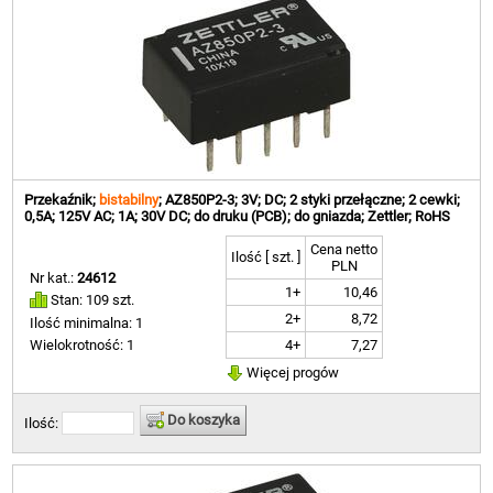
Przekaźnik;
bistabilny
; AZ850P2-3; 3V; DC; 2 styki przełączne; 2 cewki;
0,5A; 125V AC; 1A; 30V DC; do druku (PCB); do gniazda; Zettler; RoHS
Cena netto
Ilość [ szt. ]
PLN
Nr kat.:
24612
1+
10,46
Stan: 109 szt.
2+
8,72
Ilość minimalna: 1
4+
7,27
Wielokrotność: 1
Więcej progów
Do koszyka
Ilość: