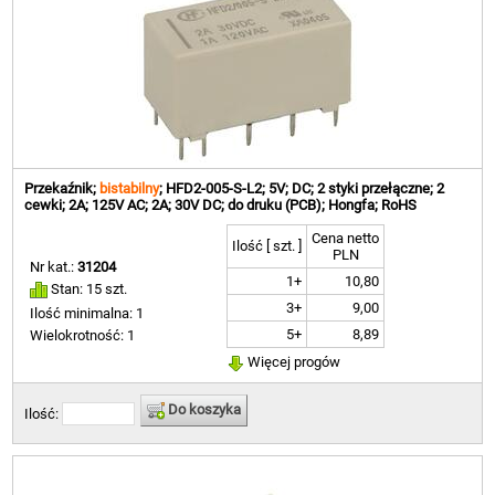
Przekaźnik;
bistabilny
; HFD2-005-S-L2; 5V; DC; 2 styki przełączne; 2
cewki; 2A; 125V AC; 2A; 30V DC; do druku (PCB); Hongfa; RoHS
Cena netto
Ilość [ szt. ]
PLN
Nr kat.:
31204
1+
10,80
Stan: 15 szt.
3+
9,00
Ilość minimalna: 1
5+
8,89
Wielokrotność: 1
Więcej progów
Do koszyka
Ilość: