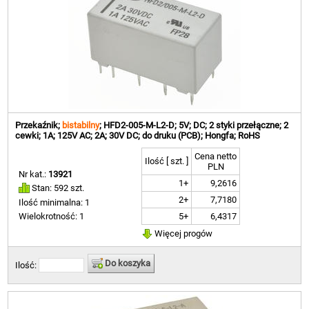
Przekaźnik;
bistabilny
; HFD2-005-M-L2-D; 5V; DC; 2 styki przełączne; 2
cewki; 1A; 125V AC; 2A; 30V DC; do druku (PCB); Hongfa; RoHS
Cena netto
Ilość [ szt. ]
PLN
Nr kat.:
13921
1+
9,2616
Stan: 592 szt.
2+
7,7180
Ilość minimalna: 1
5+
6,4317
Wielokrotność: 1
Więcej progów
Do koszyka
Ilość: