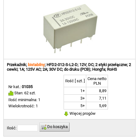
Przekaźnik;
bistabilny
; HFD2-012-S-L2-D; 12V; DC; 2 styki przełączne; 2
cewki; 1A; 125V AC; 2A; 30V DC; do druku (PCB); Hongfa; RoHS
Cena netto
Ilość [ szt. ]
PLN
Nr kat.:
01035
1+
8,89
Stan: 62 szt.
3+
7,11
Ilość minimalna: 1
5+
5,69
Wielokrotność: 1
Więcej progów
Do koszyka
Ilość: