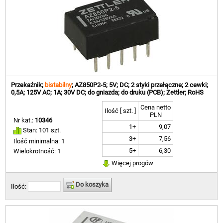
Przekaźnik;
bistabilny
; AZ850P2-5; 5V; DC; 2 styki przełączne; 2 cewki;
0,5A; 125V AC; 1A; 30V DC; do gniazda; do druku (PCB); Zettler; RoHS
Cena netto
Ilość [ szt. ]
PLN
Nr kat.:
10346
1+
9,07
Stan: 101 szt.
3+
7,56
Ilość minimalna: 1
5+
6,30
Wielokrotność: 1
Więcej progów
Do koszyka
Ilość: