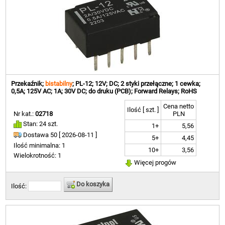
Przekaźnik;
bistabilny
; PL-12; 12V; DC; 2 styki przełączne; 1 cewka;
0,5A; 125V AC; 1A; 30V DC; do druku (PCB); Forward Relays; RoHS
Cena netto
Ilość [ szt. ]
Nr kat.:
02718
PLN
Stan: 24 szt.
1+
5,56
Dostawa 50 [
2026-08-11 ]
5+
4,45
Ilość minimalna: 1
10+
3,56
Wielokrotność: 1
Więcej progów
Do koszyka
Ilość: