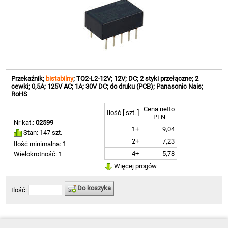
Przekaźnik;
bistabilny
; TQ2-L2-12V; 12V; DC; 2 styki przełączne; 2
cewki; 0,5A; 125V AC; 1A; 30V DC; do druku (PCB); Panasonic Nais;
RoHS
Cena netto
Ilość [ szt. ]
PLN
Nr kat.:
02599
1+
9,04
Stan: 147 szt.
2+
7,23
Ilość minimalna: 1
4+
5,78
Wielokrotność: 1
Więcej progów
Do koszyka
Ilość: