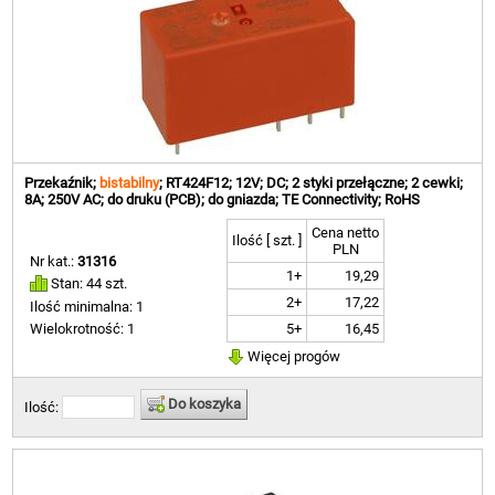
Przekaźnik;
bistabilny
; RT424F12; 12V; DC; 2 styki przełączne; 2 cewki;
8A; 250V AC; do druku (PCB); do gniazda; TE Connectivity; RoHS
Cena netto
Ilość [ szt. ]
PLN
Nr kat.:
31316
1+
19,29
Stan: 44 szt.
2+
17,22
Ilość minimalna: 1
5+
16,45
Wielokrotność: 1
Więcej progów
Do koszyka
Ilość: