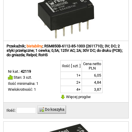
Przekaźnik;
bistabilny
; RSM850B-6112-85-1003 (2611710); 3V; DC; 2
styki przełączne; 1 cewka; 0,5A; 125V AC; 2A; 30V DC; do druku (PCB);
do gniazda; Relpol; RoHS
Cena netto
Ilość [ szt. ]
PLN
Nr kat.:
42119
1+
6,05
Stan: 3 szt.
2+
4,84
Ilość minimalna: 1
4+
3,87
Wielokrotność: 1
Więcej progów
Do koszyka
Ilość: