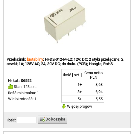
Przekaźnik;
bistabilny
; HFD2-012-M-L2; 12V; DC; 2 styki przełączne; 2
cewki; 1A; 125V AC; 2A; 30V DC; do druku (PCB); Hongfa; RoHS
Cena netto
Ilość [ szt. ]
PLN
Nr kat.:
06552
1+
8,68
Stan: 123 szt.
3+
6,94
Ilość minimalna: 1
5+
5,55
Wielokrotność: 1
Więcej progów
Do koszyka
Ilość: