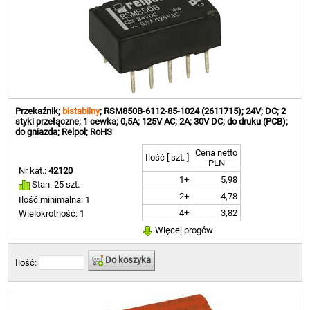
Przekaźnik;
bistabilny
; RSM850B-6112-85-1024 (2611715); 24V; DC; 2
styki przełączne; 1 cewka; 0,5A; 125V AC; 2A; 30V DC; do druku (PCB);
do gniazda; Relpol; RoHS
Cena netto
Ilość [ szt. ]
PLN
Nr kat.:
42120
1+
5,98
Stan: 25 szt.
2+
4,78
Ilość minimalna: 1
4+
3,82
Wielokrotność: 1
Więcej progów
Do koszyka
Ilość: