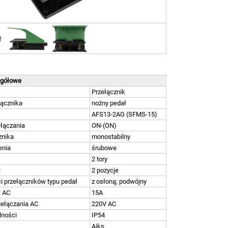
egółowe
Przełącznik
łącznika
nożny pedał
AFS13-2AG (SFMS-15)
łączania
ON-(ON)
znika
monostabilny
enia
śrubowe
2 tory
i
2 pozycje
 przełączników typu pedał
z osłoną; podwójny
w AC
15A
zełączania AC
220V AC
lności
IP54
Aiks