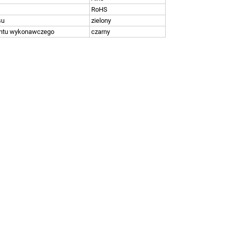
RoHS
su
zielony
entu wykonawczego
czarny