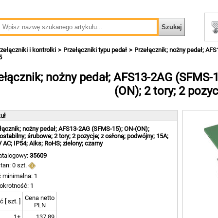
zełączniki i kontrolki
Przełączniki typu pedał
Przełącznik; nożny pedał; AFS
5
ełącznik; nożny pedał; AFS13-2AG (SFMS-1
(ON); 2 tory; 2 pozyc
kuł
łącznik; nożny pedał; AFS13-2AG (SFMS-15); ON-(ON);
stabilny; śrubowe; 2 tory; 2 pozycje; z osłoną; podwójny; 15A;
 AC; IP54; Aiks; RoHS; zielony; czarny
atalogowy:
35609
tan: 0 szt.
ć minimalna: 1
okrotność: 1
Cena netto
ć [ szt. ]
PLN
1+
137,89