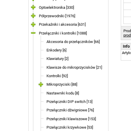
Optoelektronika [330]
Półprzewodniki [1976]
Przekaźniki i akcesoria [631]
Prod
Przełączniki i kontrolki [1088]
prod
Akcesoria do przełączników [66]
Info
Enkodery [6]
Artyk
Klawiatury [2]
Klawisze do mikroprzycisków [21]
Kontrolki [92]
Mikroprzyciski [88]
Nastawniki kodu [8]
Przełączniki DIP switch [13]
Przełączniki dźwigniowe [76]
Przełączniki klawiszowe [153]
Przełączniki krzywkowe [53]