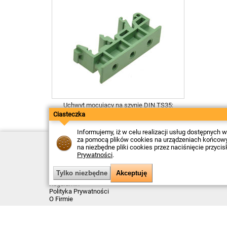
Uchwyt mocujący na szynie DIN TS35;
Dinkle; KMRH
Ciasteczka
od
1,93
PLN netto
Informujemy, iż w celu realizacji usług dostępnych
za pomocą plików cookies na urządzeniach końcowych
Kontakt
na niezbędne pliki cookies przez naciśnięcie przyci
Dostawa
Prywatności
.
Płatność
Zwroty
Reklamacje
Regulamin
Polityka Prywatności
O Firmie
Data ostatniej aktualizacji: 2026-08-07
© Firma Piekarz Sp. z o.o. 2000-2026