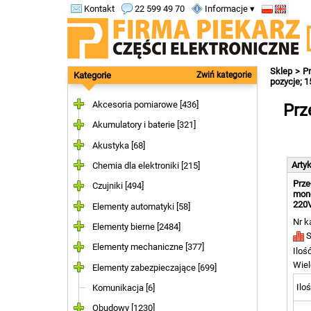
Kontakt
22 599 49 70
Informacje ▾
Sklep
Pr
Kategorie
Zwiń kategorie
pozycje; 1
Akcesoria pomiarowe [436]
Prz
Akumulatory i baterie [321]
Akustyka [68]
Arty
Chemia dla elektroniki [215]
Prze
Czujniki [494]
mono
220V
Elementy automatyki [58]
Nr k
Elementy bierne [2484]
S
Elementy mechaniczne [377]
Iloś
Wiel
Elementy zabezpieczające [699]
Iloś
Komunikacja [6]
Obudowy [1230]