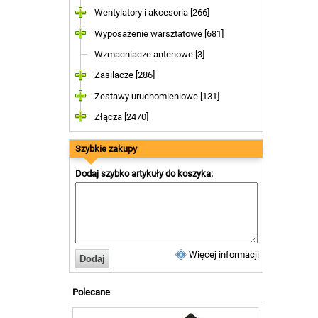
Wentylatory i akcesoria [266]
Wyposażenie warsztatowe [681]
Wzmacniacze antenowe [3]
Zasilacze [286]
Zestawy uruchomieniowe [131]
Złącza [2470]
Szybkie zakupy
Dodaj szybko artykuły do koszyka:
Więcej informacji
Polecane