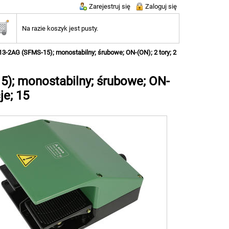
Zarejestruj się
Zaloguj się
Na razie koszyk jest pusty.
13-2AG (SFMS-15); monostabilny; śrubowe; ON-(ON); 2 tory; 2
5); monostabilny; śrubowe; ON-
je; 15