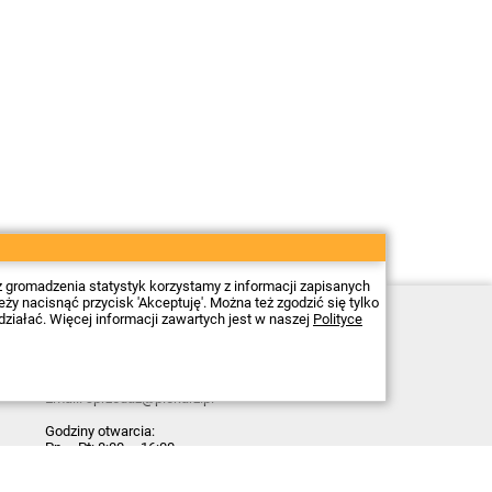
z gromadzenia statystyk korzystamy z informacji zapisanych
 nacisnąć przycisk 'Akceptuję'. Można też zgodzić się tylko
Sklep elektroniczny Firma Piekarz Sp. z o.o.
działać. Więcej informacji zawartych jest w naszej
Polityce
ul. Wólczyńska 206
01-919 Warszawa
NIP: 118-15-77-240
Tel.
22 599 49 70
Email:
sprzedaz@piekarz.pl
Godziny otwarcia:
Pn – Pt: 8:00 – 16:00