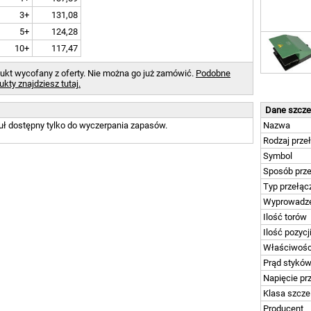
3+
131,08
5+
124,28
10+
117,47
ukt wycofany z oferty. Nie można go już zamówić.
Podobne
ukty znajdziesz tutaj.
Dane szcz
uł dostępny tylko do wyczerpania zapasów.
Nazwa
Rodzaj prze
Symbol
Sposób prze
Typ przełąc
Wyprowadz
Ilość torów
Ilość pozycj
Właściwości
Prąd stykó
Napięcie pr
Klasa szcze
Producent