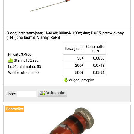
Dioda; przełączająca; 1N4148; 300mA; 100V; 4ns; DO35; przewlekany
(THT); na taśmie; Vishay; RoHS
Cena netto
Ilość [ szt. ]
PLN
Nr kat.:
37950
50+
0,0856
Stan: 5132 szt.
200+
0,0713
Ilość minimalna: 50
500+
0,0594
Wielokrotność: 50
Więcej progów
Do koszyka
Ilość:
Bestseller