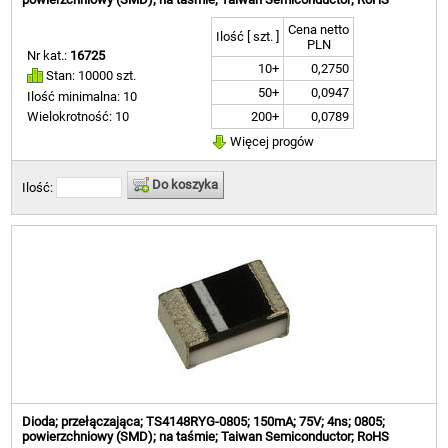
Cena netto
Ilość [ szt. ]
PLN
Nr kat.:
16725
10+
0,2750
Stan: 10000 szt.
50+
0,0947
Ilość minimalna: 10
200+
0,0789
Wielokrotność: 10
Więcej progów
Do koszyka
Ilość:
Dioda; przełączająca; TS4148RYG-0805; 150mA; 75V; 4ns; 0805;
powierzchniowy (SMD); na taśmie; Taiwan Semiconductor; RoHS