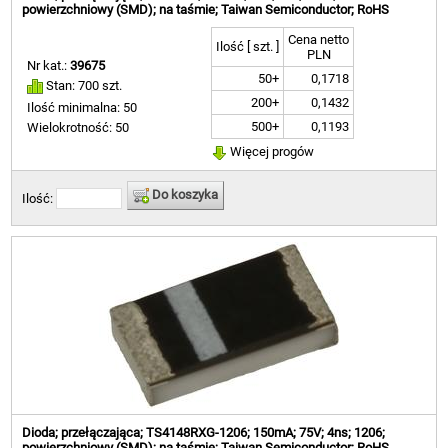
powierzchniowy (SMD); na taśmie; Taiwan Semiconductor; RoHS
Cena netto
Ilość [ szt. ]
PLN
Nr kat.:
39675
50+
0,1718
Stan: 700 szt.
200+
0,1432
Ilość minimalna: 50
500+
0,1193
Wielokrotność: 50
Więcej progów
Do koszyka
Ilość:
Dioda; przełączająca; TS4148RXG-1206; 150mA; 75V; 4ns; 1206;
powierzchniowy (SMD); na taśmie; Taiwan Semiconductor; RoHS