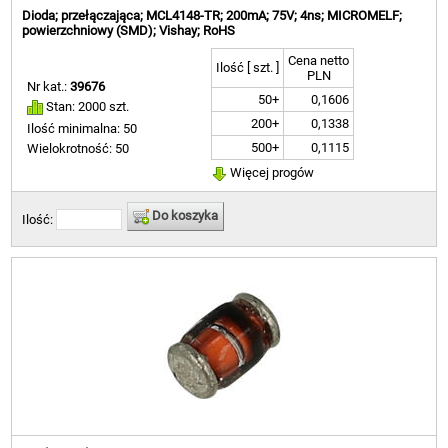
Dioda; przełączająca; MCL4148-TR; 200mA; 75V; 4ns; MICROMELF;
powierzchniowy (SMD); Vishay; RoHS
Cena netto
Ilość [ szt. ]
PLN
Nr kat.:
39676
50+
0,1606
Stan: 2000 szt.
200+
0,1338
Ilość minimalna: 50
500+
0,1115
Wielokrotność: 50
Więcej progów
Do koszyka
Ilość: