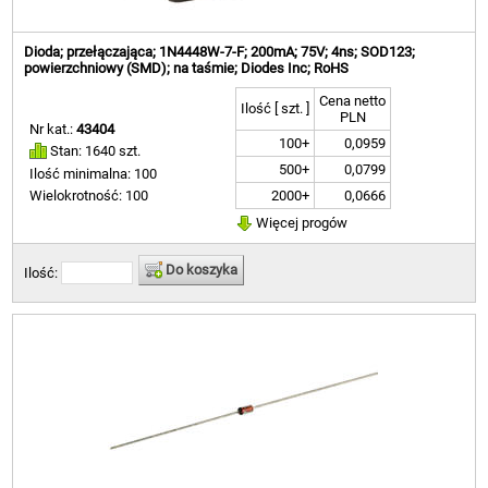
Dioda; przełączająca; 1N4448W-7-F; 200mA; 75V; 4ns; SOD123;
powierzchniowy (SMD); na taśmie; Diodes Inc; RoHS
Cena netto
Ilość [ szt. ]
PLN
Nr kat.:
43404
100+
0,0959
Stan: 1640 szt.
500+
0,0799
Ilość minimalna: 100
2000+
0,0666
Wielokrotność: 100
Więcej progów
Do koszyka
Ilość: