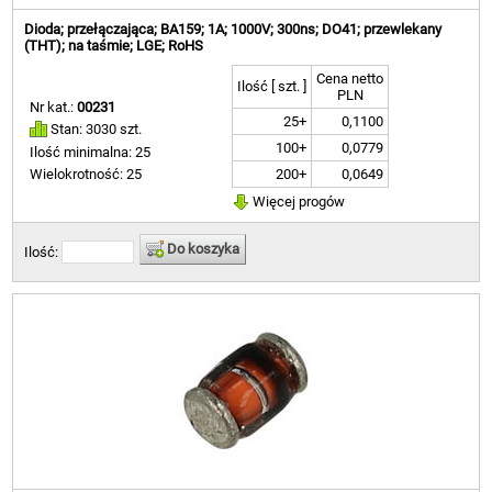
Dioda; przełączająca; BA159; 1A; 1000V; 300ns; DO41; przewlekany
(THT); na taśmie; LGE; RoHS
Cena netto
Ilość [ szt. ]
PLN
Nr kat.:
00231
25+
0,1100
Stan: 3030 szt.
100+
0,0779
Ilość minimalna: 25
200+
0,0649
Wielokrotność: 25
Więcej progów
Do koszyka
Ilość: