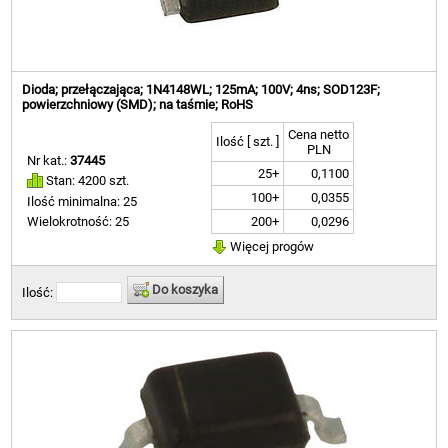
Dioda; przełączająca; 1N4148WL; 125mA; 100V; 4ns; SOD123F;
powierzchniowy (SMD); na taśmie; RoHS
Cena netto
Ilość [ szt. ]
PLN
Nr kat.:
37445
25+
0,1100
Stan: 4200 szt.
100+
0,0355
Ilość minimalna: 25
200+
0,0296
Wielokrotność: 25
Więcej progów
Do koszyka
Ilość: