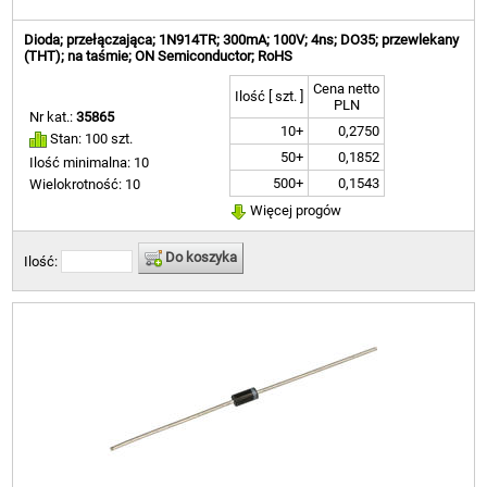
Dioda; przełączająca; 1N914TR; 300mA; 100V; 4ns; DO35; przewlekany
(THT); na taśmie; ON Semiconductor; RoHS
Cena netto
Ilość [ szt. ]
PLN
Nr kat.:
35865
10+
0,2750
Stan: 100 szt.
50+
0,1852
Ilość minimalna: 10
500+
0,1543
Wielokrotność: 10
Więcej progów
Do koszyka
Ilość: