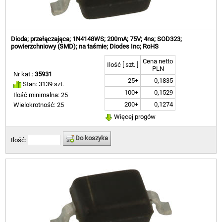
Dioda; przełączająca; 1N4148WS; 200mA; 75V; 4ns; SOD323;
powierzchniowy (SMD); na taśmie; Diodes Inc; RoHS
Cena netto
Ilość [ szt. ]
PLN
Nr kat.:
35931
25+
0,1835
Stan: 3139 szt.
100+
0,1529
Ilość minimalna: 25
200+
0,1274
Wielokrotność: 25
Więcej progów
Do koszyka
Ilość: