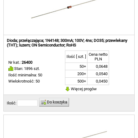
Dioda; przełączająca; 1N4148; 300mA; 100V; 4ns; DO35; przewlekany
(THT); luzem; ON Semiconductor; RoHS
Cena netto
Ilość [ szt. ]
PLN
Nr kat.:
26400
50+
0,0648
Stan: 1896 szt.
200+
0,0540
Ilość minimalna: 50
500+
0,0450
Wielokrotność: 50
Więcej progów
Do koszyka
Ilość: