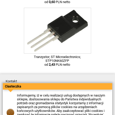
od
0,60
PLN netto
Tranzystor; ST Microelectronics;
STP10NK60ZFP
od
2,43
PLN netto
Kontakt
Dostawa
Ciasteczka
Płatność
Zwroty
Informujemy, iż w celu realizacji usług dostępnych w naszym
Reklamacje
sklepie, dostosowania sklepu do Państwa indywidualnych
Regulamin
potrzeb oraz gromadzenia statystyk korzystamy z informacji
Polityka Prywatności
zapisanych za pomocą plików cookies na urządzeniach
O Firmie
końcowych użytkowników. Aby zaakceptować pliki cookies i
zamknąć tę informację należy nacisnąć przycisk 'Akceptuję'.