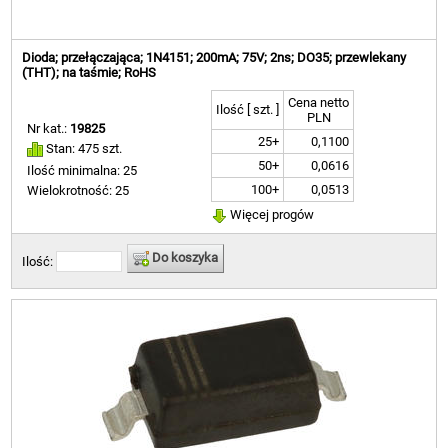
Dioda; przełączająca; 1N4151; 200mA; 75V; 2ns; DO35; przewlekany
(THT); na taśmie; RoHS
Cena netto
Ilość [ szt. ]
PLN
Nr kat.:
19825
25+
0,1100
Stan: 475 szt.
50+
0,0616
Ilość minimalna: 25
100+
0,0513
Wielokrotność: 25
Więcej progów
Do koszyka
Ilość: