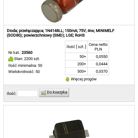
Dioda; przełączająca; 1N4148LL; 150mA; 75V; 4ns; MINIMELF
(SOD80); powierzchniowy (SMD); LGE; RoHS
Cena netto
Ilość [ szt. ]
PLN
Nr kat.:
23560
50+
0,0550
Stan: 2200 szt.
200+
0,0444
Ilość minimalna: 50
500+
0,0370
Wielokrotność: 50
Więcej progów
Do koszyka
Ilość: