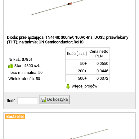
Dioda; przełączająca; 1N4148; 300mA; 100V; 4ns; DO35; przewlekany
(THT); na taśmie; ON Semiconductor; RoHS
Cena netto
Ilość [ szt. ]
PLN
Nr kat.:
37851
50+
0,0550
Stan: 4800 szt.
200+
0,0446
Ilość minimalna: 50
500+
0,0372
Wielokrotność: 50
Więcej progów
Do koszyka
Ilość:
Bestseller