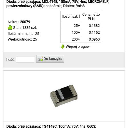
Dioda; przełączająca; MCL4148; 150mA; 75V; 4ns; MICROMELF;
powierzchniowy (SMD); na taśmie; Diotec; RoHS
Cena netto
Ilość [ szt. ]
PLN
Nr kat.:
20079
25+
0,1382
Stan: 1335 szt.
100+
0,1152
Ilość minimalna: 25
200+
0,0960
Wielokrotność: 25
Więcej progów
Do koszyka
Ilość:
Dioda; przełączająca; TS4148C; 100mA; 75V; 4ns; 0603;