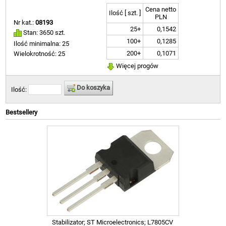
Cena netto
Ilość [ szt. ]
PLN
Nr kat.:
08193
25+
0,1542
Stan: 3650 szt.
100+
0,1285
Ilość minimalna: 25
200+
0,1071
Wielokrotność: 25
Więcej progów
Do koszyka
Ilość:
Bestsellery
Stabilizator; ST Microelectronics; L7805CV