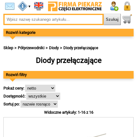
▾
Rozwiń kategorie
Sklep
Półprzewodniki
Diody
Diody przełączające
Diody przełączające
Rozwiń filtry
Pokaż ceny:
Dostępność:
Sortuj po:
Widoczne artykuły: 1-16 z 16