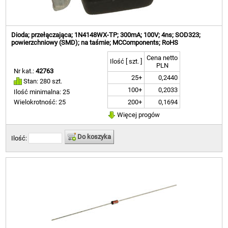
Dioda; przełączająca; 1N4148WX-TP; 300mA; 100V; 4ns; SOD323;
powierzchniowy (SMD); na taśmie; MCComponents; RoHS
Cena netto
Ilość [ szt. ]
PLN
Nr kat.:
42763
25+
0,2440
Stan: 280 szt.
100+
0,2033
Ilość minimalna: 25
200+
0,1694
Wielokrotność: 25
Więcej progów
Do koszyka
Ilość: