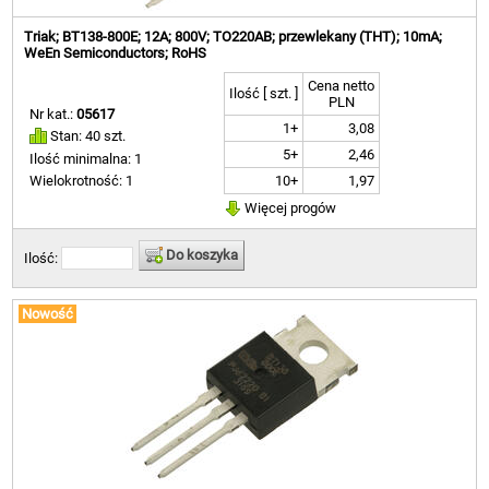
Triak; BT138-800E; 12A; 800V; TO220AB; przewlekany (THT); 10mA;
WeEn Semiconductors; RoHS
Cena netto
Ilość [ szt. ]
PLN
Nr kat.:
05617
1+
3,08
Stan: 40 szt.
5+
2,46
Ilość minimalna: 1
10+
1,97
Wielokrotność: 1
Więcej progów
Do koszyka
Ilość:
Nowość