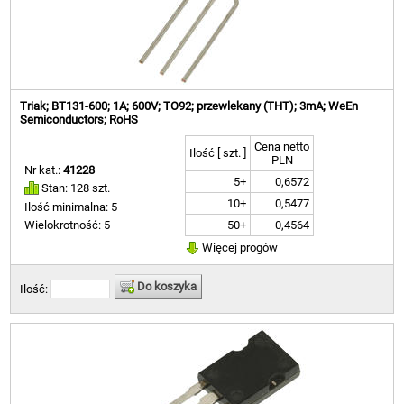
Triak; BT131-600; 1A; 600V; TO92; przewlekany (THT); 3mA; WeEn
Semiconductors; RoHS
Cena netto
Ilość [ szt. ]
PLN
Nr kat.:
41228
5+
0,6572
Stan: 128 szt.
10+
0,5477
Ilość minimalna: 5
50+
0,4564
Wielokrotność: 5
Więcej progów
Do koszyka
Ilość: