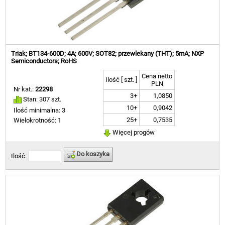
Triak; BT134-600D; 4A; 600V; SOT82; przewlekany (THT); 5mA; NXP
Semiconductors; RoHS
Cena netto
Ilość [ szt. ]
PLN
Nr kat.:
22298
3+
1,0850
Stan: 307 szt.
10+
0,9042
Ilość minimalna: 3
25+
0,7535
Wielokrotność: 1
Więcej progów
Do koszyka
Ilość: