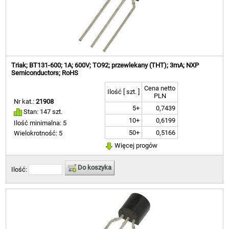
Triak; BT131-600; 1A; 600V; TO92; przewlekany (THT); 3mA; NXP
Semiconductors; RoHS
Cena netto
Ilość [ szt. ]
PLN
Nr kat.:
21908
5+
0,7439
Stan: 147 szt.
10+
0,6199
Ilość minimalna: 5
50+
0,5166
Wielokrotność: 5
Więcej progów
Do koszyka
Ilość: