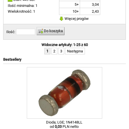
5+
3,04
Ilość minimalna: 1
10+
2,43
Wielokrotność: 1
Więcej progów
Do koszyka
Ilość:
Widoczne artykuły: 1-25 z 60
1
2
3
Następna
Bestsellery
Dioda; LGE; 1N4148LL
od
0,03
PLN netto