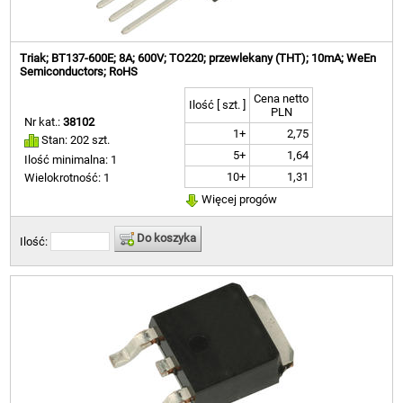
Triak; BT137-600E; 8A; 600V; TO220; przewlekany (THT); 10mA; WeEn
Semiconductors; RoHS
Cena netto
Ilość [ szt. ]
PLN
Nr kat.:
38102
1+
2,75
Stan: 202 szt.
5+
1,64
Ilość minimalna: 1
10+
1,31
Wielokrotność: 1
Więcej progów
Do koszyka
Ilość: