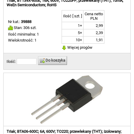
Triak; BT139X-600E; 16A; 600V; TO220FP; przewlekany (THT); 10mA;
WeEn Semiconductors; RoHS
Cena netto
Ilość [ szt. ]
PLN
Nr kat.:
39888
1+
2,99
Stan: 306 szt.
5+
2,39
Ilość minimalna: 1
10+
1,91
Wielokrotność: 1
Więcej progów
Do koszyka
Ilość:
Triak; BTA06-600C; 6A; 600V; TO220; przewlekany (THT); izolowany;