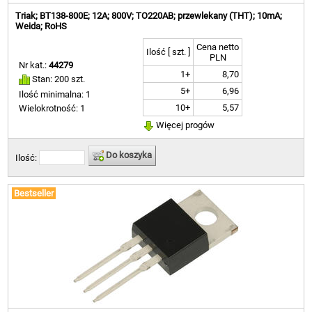
Triak; BT138-800E; 12A; 800V; TO220AB; przewlekany (THT); 10mA;
Weida; RoHS
Cena netto
Ilość [ szt. ]
PLN
Nr kat.:
44279
1+
8,70
Stan: 200 szt.
5+
6,96
Ilość minimalna: 1
10+
5,57
Wielokrotność: 1
Więcej progów
Do koszyka
Ilość:
Bestseller