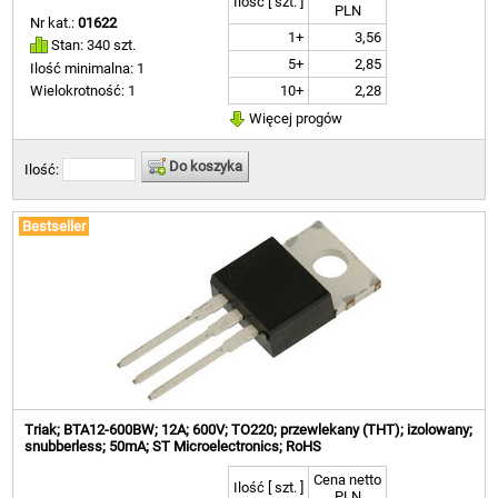
Ilość [ szt. ]
PLN
Nr kat.:
01622
1+
3,56
Stan: 340 szt.
5+
2,85
Ilość minimalna: 1
10+
2,28
Wielokrotność: 1
Więcej progów
Do koszyka
Ilość:
Bestseller
Triak; BTA12-600BW; 12A; 600V; TO220; przewlekany (THT); izolowany;
snubberless; 50mA; ST Microelectronics; RoHS
Cena netto
Ilość [ szt. ]
PLN