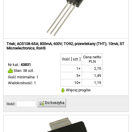
Triak; ACS108-6SA; 800mA; 600V; TO92; przewlekany (THT); 10mA; ST
Microelectronics; RoHS
Cena netto
Ilość [ szt. ]
PLN
Nr kat.:
43831
1+
2,75
Stan: 38 szt.
5+
1,49
Ilość minimalna: 1
10+
1,19
Wielokrotność: 1
Więcej progów
Do koszyka
Ilość: