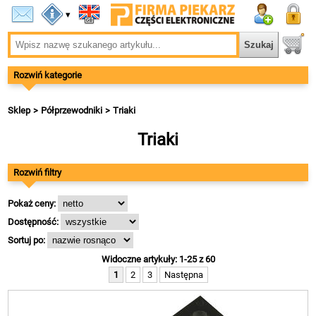
▾
Rozwiń kategorie
Sklep
Półprzewodniki
Triaki
Triaki
Rozwiń filtry
Pokaż ceny:
Dostępność:
Sortuj po:
Widoczne artykuły: 1-25 z 60
1
2
3
Następna