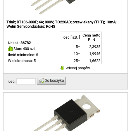
Triak; BT136-800E; 4A; 800V; TO220AB; przewlekany (THT); 10mA;
WeEn Semiconductors; RoHS
Cena netto
Ilość [ szt. ]
PLN
Nr kat.:
36782
5+
2,3935
Stan: 400 szt.
10+
1,9946
Ilość minimalna: 5
25+
1,6622
Wielokrotność: 5
Więcej progów
Do koszyka
Ilość: