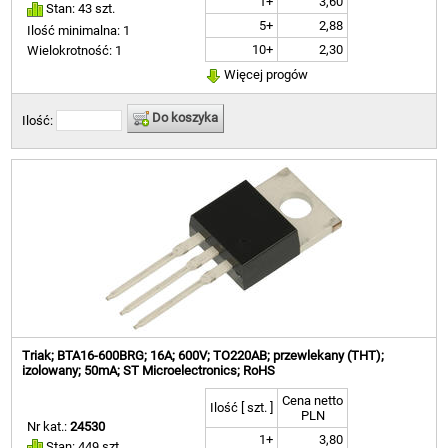
1+
3,60
Stan: 43 szt.
5+
2,88
Ilość minimalna: 1
10+
2,30
Wielokrotność: 1
Więcej progów
Do koszyka
Ilość:
Triak; BTA16-600BRG; 16A; 600V; TO220AB; przewlekany (THT);
izolowany; 50mA; ST Microelectronics; RoHS
Cena netto
Ilość [ szt. ]
PLN
Nr kat.:
24530
1+
3,80
Stan: 449 szt.