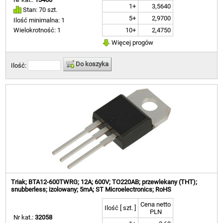
1+
3,5640
Stan: 70 szt.
5+
2,9700
Ilość minimalna: 1
10+
2,4750
Wielokrotność: 1
Więcej progów
Do koszyka
Ilość:
Triak; BTA12-600TWRG; 12A; 600V; TO220AB; przewlekany (THT);
snubberless; izolowany; 5mA; ST Microelectronics; RoHS
Cena netto
Ilość [ szt. ]
PLN
Nr kat.:
32058