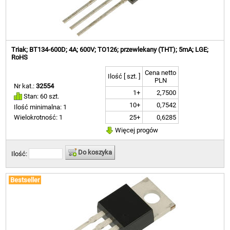
Triak; BT134-600D; 4A; 600V; TO126; przewlekany (THT); 5mA; LGE;
RoHS
Cena netto
Ilość [ szt. ]
PLN
Nr kat.:
32554
1+
2,7500
Stan: 60 szt.
10+
0,7542
Ilość minimalna: 1
25+
0,6285
Wielokrotność: 1
Więcej progów
Do koszyka
Ilość:
Bestseller