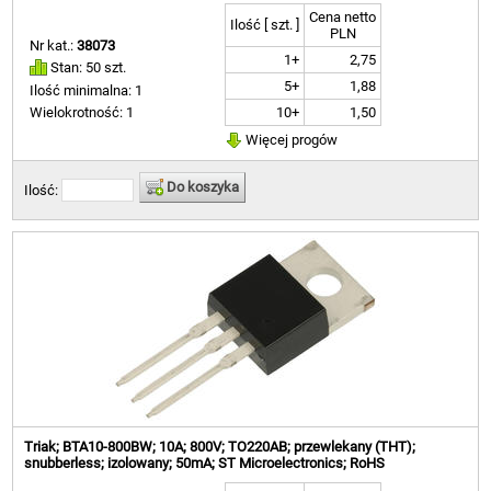
Cena netto
Ilość [ szt. ]
PLN
Nr kat.:
38073
1+
2,75
Stan: 50 szt.
5+
1,88
Ilość minimalna: 1
10+
1,50
Wielokrotność: 1
Więcej progów
Do koszyka
Ilość:
Triak; BTA10-800BW; 10A; 800V; TO220AB; przewlekany (THT);
snubberless; izolowany; 50mA; ST Microelectronics; RoHS