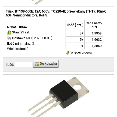
Triak; BT138-600E; 12A; 600V; TO220AB; przewlekany (THT); 10mA;
NXP Semiconductors; RoHS
Cena netto
Ilość [ szt. ]
Nr kat.:
18547
PLN
Stan: 21 szt.
3+
1,9958
Dostawa 500 [
2026-08-31 ]
5+
1,6632
Ilość minimalna: 3
10+
1,3860
Wielokrotność: 1
Więcej progów
Do koszyka
Ilość: