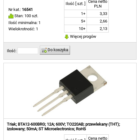
Cena netto
Ilość [ szt. ]
PLN
Nr kat.:
16541
1+
3,33
Stan: 100 szt.
5+
2,66
Ilość minimalna: 1
10+
2,13
Wielokrotność: 1
Więcej progów
Do koszyka
Ilość:
Triak; BTA12-600BRG; 12A; 600V; TO220AB; przewlekany (THT);
izolowany; 50mA; ST Microelectronics; RoHS
Cena netto