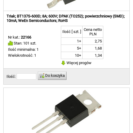
Triak; BT137S-600D; 8A; 600V; DPAK (TO252); powierzchniowy (SMD);
10mA; WeEn Semiconductors; RoHS
Cena netto
Ilość [ szt. ]
PLN
Nr kat.:
22166
1+
2,75
Stan: 101 szt.
5+
1,68
Ilość minimalna: 1
10+
1,34
Wielokrotność: 1
Więcej progów
Do koszyka
Ilość: