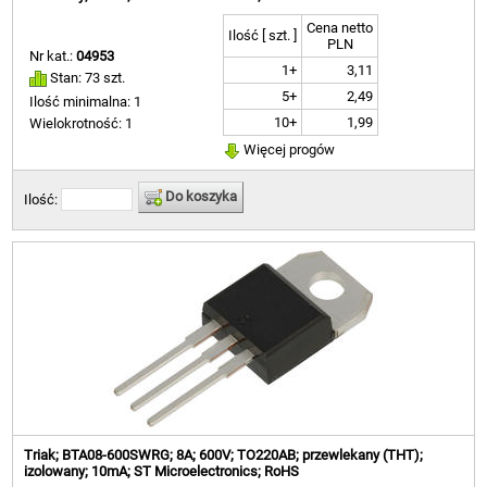
Cena netto
Ilość [ szt. ]
PLN
Nr kat.:
04953
1+
3,11
Stan: 73 szt.
5+
2,49
Ilość minimalna: 1
10+
1,99
Wielokrotność: 1
Więcej progów
Do koszyka
Ilość:
Triak; BTA08-600SWRG; 8A; 600V; TO220AB; przewlekany (THT);
izolowany; 10mA; ST Microelectronics; RoHS