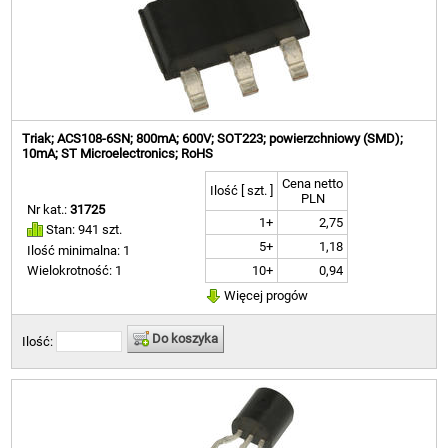
Triak; ACS108-6SN; 800mA; 600V; SOT223; powierzchniowy (SMD);
10mA; ST Microelectronics; RoHS
Cena netto
Ilość [ szt. ]
PLN
Nr kat.:
31725
1+
2,75
Stan: 941 szt.
5+
1,18
Ilość minimalna: 1
10+
0,94
Wielokrotność: 1
Więcej progów
Do koszyka
Ilość: