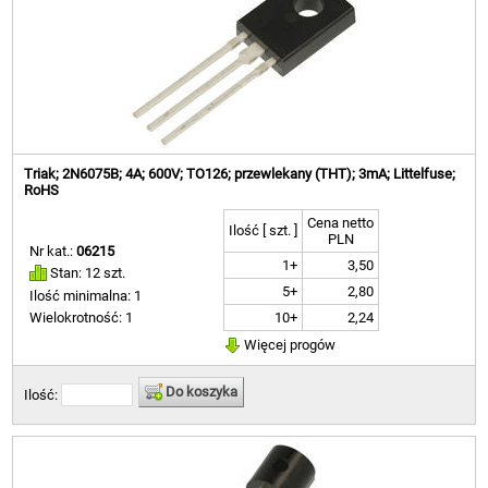
Triak; 2N6075B; 4A; 600V; TO126; przewlekany (THT); 3mA; Littelfuse;
RoHS
Cena netto
Ilość [ szt. ]
PLN
Nr kat.:
06215
1+
3,50
Stan: 12 szt.
5+
2,80
Ilość minimalna: 1
10+
2,24
Wielokrotność: 1
Więcej progów
Do koszyka
Ilość: