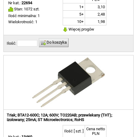
Nr kat.:
22694
1+
3,10
Stan: 1072 szt.
5+
2,48
Ilość minimalna: 1
10+
1,98
Wielokrotność: 1
Więcej progów
Do koszyka
Ilość:
Triak; BTA12-600C; 12A; 600V; TO220AB; przewlekany (THT);
izolowany; 25mA; ST Microelectronics; RoHS
Cena netto
Ilość [ szt. ]
PLN
Nr kat.:
13460