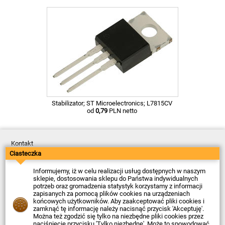
Stabilizator; ST Microelectronics; L7815CV
od
0,79
PLN netto
Kontakt
Dostawa
Ciasteczka
Płatność
Zwroty
Informujemy, iż w celu realizacji usług dostępnych w naszym
Reklamacje
sklepie, dostosowania sklepu do Państwa indywidualnych
Regulamin
potrzeb oraz gromadzenia statystyk korzystamy z informacji
Polityka Prywatności
zapisanych za pomocą plików cookies na urządzeniach
O Firmie
końcowych użytkowników. Aby zaakceptować pliki cookies i
zamknąć tę informację należy nacisnąć przycisk 'Akceptuję'.
Data ostatniej aktualizacji: 2026-08-07
Można też zgodzić się tylko na niezbędne pliki cookies przez
© Firma Piekarz Sp. z o.o. 2000-2026
naciśnięcie przycisku 'Tylko niezbędne'. Może to spowodować,