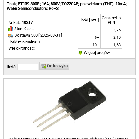
Triak; BT139-800E.; 16A; 800V; TO220AB; przewlekany (THT); 10mA;
WeEn Semiconductors; RoHS
Cena netto
Ilość [ szt. ]
Nr kat.:
10217
PLN
Stan: 0 szt.
1+
2,75
Dostawa 500 [
2026-08-31 ]
5+
2,10
Ilość minimalna: 1
10+
1,68
Wielokrotność: 1
Więcej progów
Do koszyka
Ilość: