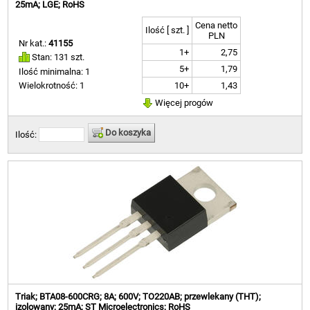
25mA; LGE; RoHS
Cena netto
Ilość [ szt. ]
PLN
Nr kat.:
41155
1+
2,75
Stan: 131 szt.
5+
1,79
Ilość minimalna: 1
10+
1,43
Wielokrotność: 1
Więcej progów
Do koszyka
Ilość:
Triak; BTA08-600CRG; 8A; 600V; TO220AB; przewlekany (THT);
izolowany; 25mA; ST Microelectronics; RoHS