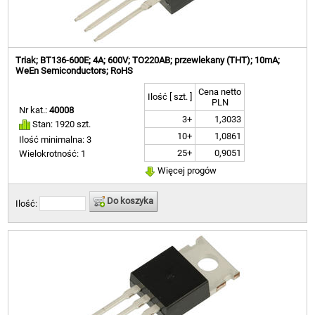
Triak; BT136-600E; 4A; 600V; TO220AB; przewlekany (THT); 10mA;
WeEn Semiconductors; RoHS
Cena netto
Ilość [ szt. ]
PLN
Nr kat.:
40008
3+
1,3033
Stan: 1920 szt.
10+
1,0861
Ilość minimalna: 3
25+
0,9051
Wielokrotność: 1
Więcej progów
Do koszyka
Ilość: