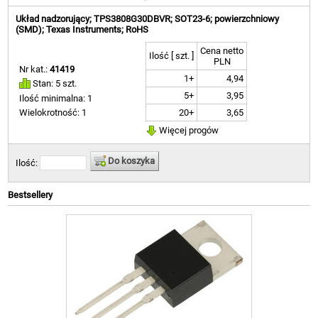
Układ nadzorujący; TPS3808G30DBVR; SOT23-6; powierzchniowy
(SMD); Texas Instruments; RoHS
Cena netto
Ilość [ szt. ]
PLN
Nr kat.:
41419
1+
4,94
Stan: 5 szt.
5+
3,95
Ilość minimalna: 1
20+
3,65
Wielokrotność: 1
Więcej progów
Do koszyka
Ilość:
Bestsellery