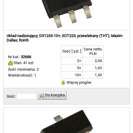
Układ nadzorujący; DS1233-10+; SOT223; przewlekany (THT); Maxim
Dallas; RoHS
Cena netto
Ilość [ szt. ]
PLN
Nr kat.:
32686
2+
2,04
Stan: 41 szt.
5+
1,63
Ilość minimalna: 2
10+
1,30
Wielokrotność: 1
Więcej progów
Do koszyka
Ilość: