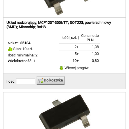
Układ nadzorujący; MCP120T-300I/TT; SOT223; powierzchniowy
(SMD); Microchip; RoHS
Cena netto
Ilość [ szt. ]
PLN
Nr kat.:
35134
2+
1,38
Stan: 10 szt.
5+
1,00
Ilość minimalna: 2
10+
0,80
Wielokrotność: 1
Więcej progów
Do koszyka
Ilość: