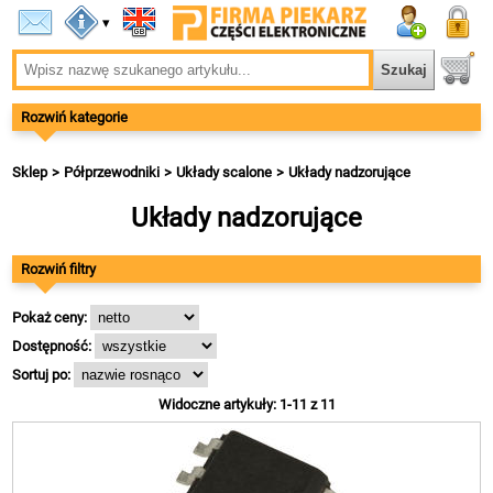
▾
Rozwiń kategorie
Sklep
Półprzewodniki
Układy scalone
Układy nadzorujące
Układy nadzorujące
Rozwiń filtry
Pokaż ceny:
Dostępność:
Sortuj po:
Widoczne artykuły: 1-11 z 11