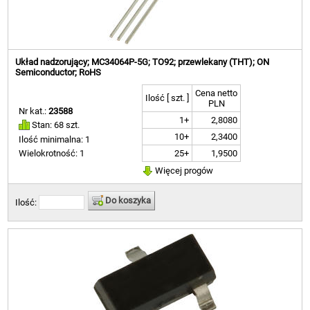
Układ nadzorujący; MC34064P-5G; TO92; przewlekany (THT); ON
Semiconductor; RoHS
Cena netto
Ilość [ szt. ]
PLN
Nr kat.:
23588
1+
2,8080
Stan: 68 szt.
10+
2,3400
Ilość minimalna: 1
25+
1,9500
Wielokrotność: 1
Więcej progów
Do koszyka
Ilość: