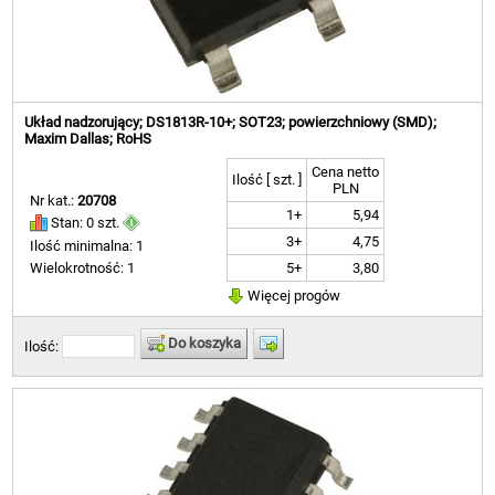
Układ nadzorujący; DS1813R-10+; SOT23; powierzchniowy (SMD);
Maxim Dallas; RoHS
Cena netto
Ilość [ szt. ]
PLN
Nr kat.:
20708
1+
5,94
Stan: 0 szt.
3+
4,75
Ilość minimalna: 1
5+
3,80
Wielokrotność: 1
Więcej progów
Do koszyka
Ilość: