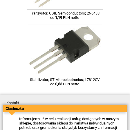
Tranzystor; CDIL Semiconductors; 2N6488
od
1,19
PLN netto
Stabilizator; ST Microelectronics; L7812CV
od
0,63
PLN netto
Kontakt
Dostawa
Ciasteczka
Płatność
Zwroty
Informujemy, iż w celu realizacji usług dostępnych w naszym
Reklamacje
sklepie, dostosowania sklepu do Państwa indywidualnych
Regulamin
potrzeb oraz gromadzenia statystyk korzystamy z informacji
Polityka Prywatności