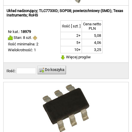
Układ nadzorujący; TLC7733ID; SOP08; powierzchniowy (SMD); Texas
Instruments; RoHS
Cena netto
Ilość [ szt. ]
PLN
Nr kat.:
18979
2+
5,08
Stan: 8 szt.
5+
4,06
Ilość minimalna: 2
10+
3,25
Wielokrotność: 1
Więcej progów
Do koszyka
Ilość: