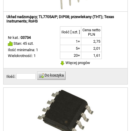
Układ nadzorujący; TL7705AIP; DIP08; przewlekany (THT); Texas
Instruments; RoHS
Cena netto
Ilość [ szt. ]
PLN
Nr kat.:
03734
1+
2,75
Stan: 45 szt.
5+
2,01
Ilość minimalna: 1
20+
1,61
Wielokrotność: 1
Więcej progów
Do koszyka
Ilość: