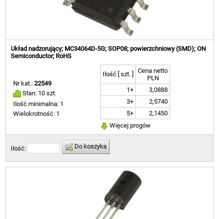
Układ nadzorujący; MC34064D-5G; SOP08; powierzchniowy (SMD); ON
Semiconductor; RoHS
Cena netto
Ilość [ szt. ]
PLN
Nr kat.:
22549
1+
3,0888
Stan: 10 szt.
3+
2,5740
Ilość minimalna: 1
5+
2,1450
Wielokrotność: 1
Więcej progów
Do koszyka
Ilość: