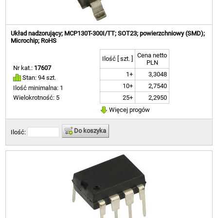
Układ nadzorujący; MCP130T-300I/TT; SOT23; powierzchniowy (SMD);
Microchip; RoHS
Cena netto
Ilość [ szt. ]
PLN
Nr kat.:
17607
1+
3,3048
Stan: 94 szt.
10+
2,7540
Ilość minimalna: 1
25+
2,2950
Wielokrotność: 5
Więcej progów
Do koszyka
Ilość: