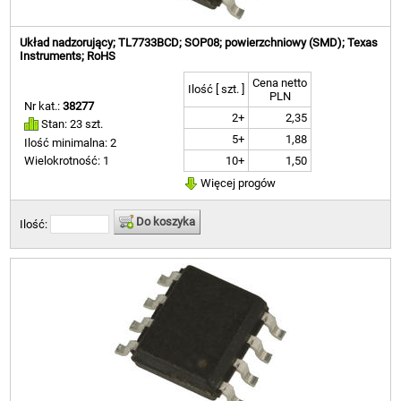
Układ nadzorujący; TL7733BCD; SOP08; powierzchniowy (SMD); Texas
Instruments; RoHS
Cena netto
Ilość [ szt. ]
PLN
Nr kat.:
38277
2+
2,35
Stan: 23 szt.
5+
1,88
Ilość minimalna: 2
10+
1,50
Wielokrotność: 1
Więcej progów
Do koszyka
Ilość: