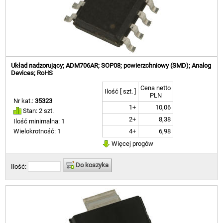
Układ nadzorujący; ADM706AR; SOP08; powierzchniowy (SMD); Analog
Devices; RoHS
Cena netto
Ilość [ szt. ]
PLN
Nr kat.:
35323
1+
10,06
Stan: 2 szt.
2+
8,38
Ilość minimalna: 1
4+
6,98
Wielokrotność: 1
Więcej progów
Do koszyka
Ilość: