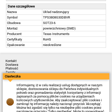
Dane szczegółowe
Nazwa
Układ nadzorujący
Symbol
TPS3808G30DBVR
Obudowa
SOT23-6
Montaż
powierzchniowy (SMD)
Producent
Texas Instruments
Certyfikaty
RoHS
Opakowanie
nieokreślone
Kontakt
Dostawa
Płatność
Zwroty
Reklamacje
Ciasteczka
Regulamin
Polityka Prywatności
Informujemy, iż w celu realizacji usług dostępnych w naszym
O Firmie
sklepie, dostosowania sklepu do Państwa indywidualnych
potrzeb oraz gromadzenia statystyk korzystamy z informacji
Data ostatniej aktualizacji: 2026-08-07
zapisanych za pomocą plików cookies na urządzeniach
© Firma Piekarz Sp. z o.o. 2000-2026
końcowych użytkowników. Aby zaakceptować pliki cookies i
zamknąć tę informację należy nacisnąć przycisk 'Akceptuję'.
Sklep elektroniczny Firma Piekarz Sp. z o.o.
Można też zgodzić się tylko na niezbędne pliki cookies przez
ul. Wólczyńska 206
naciśnięcie przycisku 'Tylko niezbędne'. Może to spowodować,