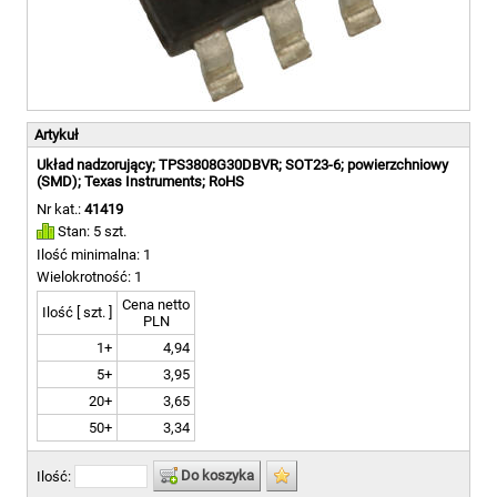
Artykuł
Układ nadzorujący; TPS3808G30DBVR; SOT23-6; powierzchniowy
(SMD); Texas Instruments; RoHS
Nr kat.:
41419
Stan: 5 szt.
Ilość minimalna: 1
Wielokrotność: 1
Cena netto
Ilość [ szt. ]
PLN
1+
4,94
5+
3,95
20+
3,65
50+
3,34
Do koszyka
Ilość: