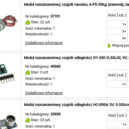
Moduł rozszerzeniowy; czujnik nacisku; A-PS-50kg; przewody; z
Ilość [ szt. ]
Nr katalogowy:
37781
Stan: 22 szt.
1+
Ilość minimalna: 1
3+
Wielokrotność: 1
5+
Dodatkowe informacje
Więcej pr
Moduł rozszerzeniowy; czujnik odległości; GY-530 VL53L0X; 5V; 
Nr katalogowy:
40683
Stan: 3 szt.
Ilość [ szt. ]
Ilość minimalna: 1
Wielokrotność: 1
1+
Dodatkowe informacje
Moduł rozszerzeniowy; czujnik odległości; HC-SR04; 5V; 0-200c
Nr katalogowy:
29959
Ilość [ szt. ]
Stan: 23 szt.
1+
Ilość minimalna: 1