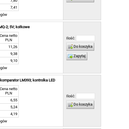
7,80
7,41
ogów
-MQ-2; 5V; kołkowe
Cena netto
Ilość:
PLN
Do koszyka
11,26
9,38
Zapytaj
9,10
ogów
; komparator LM393; kontrolka LED
Cena netto
PLN
Ilość:
6,55
Do koszyka
5,24
4,19
ogów