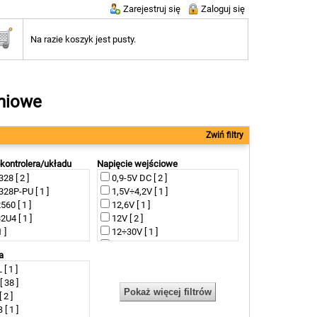
Zarejestruj się
Zaloguj się
Na razie koszyk jest pusty.
niowe
Zwiń filtry
kontrolera/układu
Napięcie wejściowe
8 [ 2 ]
0,9-5V DC [ 2 ]
8P-PU [ 1 ]
1,5V÷4,2V [ 1 ]
60 [ 1 ]
12,6V [ 1 ]
U4 [ 1 ]
12V [ 2 ]
 ]
12÷30V [ 1 ]
[ 1 ]
27÷38V [ 1 ]
a
 [ 1 ]
230V [ 1 ]
[ 1 ]
 [ 1 ]
230V AC [ 1 ]
 38 ]
 RA4M1 ARM Cortex
2÷24V [ 1 ]
 2 ]
3-25V [ 1 ]
 1 ]
[ 1 ]
3-34V [ 1 ]