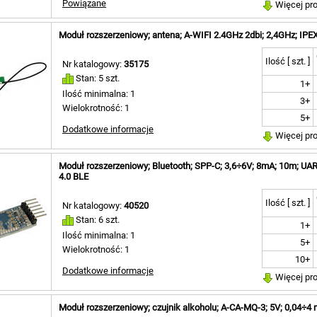
napędowy [ 4 ]
Powiązane
Więcej pr
obudowa [ 3 ]
odpowiednik do ARDUINO
Moduł rozszerzeniowy; antena; A-WIFI 2.4GHz 2dbi; 2,4GHz; IPE
MEGA R3 [ 1 ]
odpowiednik do ARDUINO
Ilość [ szt. ]
NANO [ 3 ]
Nr katalogowy:
35175
odpowiednik do ARDUINO UNO
Stan: 5 szt.
1+
R3 [ 1 ]
Ilość minimalna: 1
odtwarzania muzyki [ 3 ]
3+
Wielokrotność: 1
przekaźnik [ 5 ]
5+
przekaźnik SSR [ 1 ]
Dodatkowe informacje
Więcej pr
przekaźnik czasowy [ 2 ]
przetwornica [ 5 ]
Moduł rozszerzeniowy; Bluetooth; SPP-C; 3,6÷6V; 8mA; 10m; UAR
przetwornica step-down [ 5 ]
4.0 BLE
przetwornica step-up [ 7 ]
regulator mocy [ 4 ]
Ilość [ szt. ]
Nr katalogowy:
40520
regulator obrotów silnika [ 1 ]
Stan: 6 szt.
rozgałęźnik na 2 serwa [ 1 ]
1+
serwo TowerPRO-micro [ 1 ]
Ilość minimalna: 1
5+
silnik krokowy [ 2 ]
Wielokrotność: 1
10+
sterowanie silnikiem DC [ 1 ]
Dodatkowe informacje
sterowanie silnikiem
Więcej pr
krokowym [ 1 ]
tester serw [ 1 ]
Moduł rozszerzeniowy; czujnik alkoholu; A-CA-MQ-3; 5V; 0,04÷4 
tranzystor IRF520N [ 1 ]