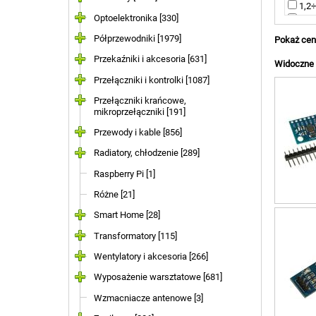
1,2÷
Optoelektronika [330]
1,5÷
11,1
Półprzewodniki [1979]
Pokaż cen
12V 
Przekaźniki i akcesoria [631]
12÷3
Widoczne a
24V 
Przełączniki i kontrolki [1087]
3,5÷
4,2V 
Przełączniki krańcowe,
mikroprzełączniki [191]
4÷28
4÷30
Przewody i kable [856]
4÷35
Radiatory, chłodzenie [289]
5V [ 
50÷2
Raspberry Pi [1]
5V/ 
5÷35
Różne [21]
5÷9V
Smart Home [28]
nie 
Transformatory [115]
Wentylatory i akcesoria [266]
Wyposażenie warsztatowe [681]
Wzmacniacze antenowe [3]