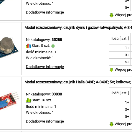
3+
Wielokrotność: 1
5+
Dodatkowe informacje
Więcej pr
Moduł rozszerzeniowy; czujnik dymu i gazów łatwopalnych; A-S
Ilość [ szt. ]
Nr katalogowy:
35288
Stan: 0 szt.
1+
Ilość minimalna: 1
3+
Wielokrotność: 1
5+
Dodatkowe informacje
Więcej pr
Moduł rozszerzeniowy; czujnik Halla S49E; A-S49E; 5V; kołkowe
Ilość [ szt. ]
Nr katalogowy:
33838
Stan: 16 szt.
1+
Ilość minimalna: 1
3+
Wielokrotność: 1
5+
Dodatkowe informacje
Więcej pr