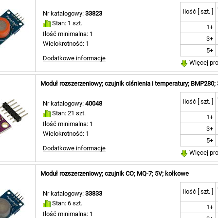
wyłącznik zmierzchowy [ 1 ]
Ilość [ szt. ]
Nr katalogowy:
33823
wyświetlacz LCD [ 4 ]
Stan: 1 szt.
wyświetlacz LED [ 1 ]
1+
wzmacniacz [ 1 ]
Ilość minimalna: 1
3+
wzmacniacz audio [ 7 ]
Wielokrotność: 1
5+
zasilacza [ 3 ]
Dodatkowe informacje
zegara czasu rzeczywistego
Więcej pr
[ 2 ]
ładowarka akumulatorów
Moduł rozszerzeniowy; czujnik ciśnienia i temperatury; BMP280;
18650 [ 1 ]
ładowarka baterii (li-ion) [ 2 ]
Ilość [ szt. ]
Nr katalogowy:
40048
ładowarka ogniw 18650 2S [ 1 ]
ładowarka ogniw 18650 3S [ 1 ]
Stan: 21 szt.
1+
nie dotyczy [ 4 ]
Ilość minimalna: 1
3+
Wielokrotność: 1
5+
Dodatkowe informacje
Więcej pr
Moduł rozszerzeniowy; czujnik CO; MQ-7; 5V; kołkowe
Ilość [ szt. ]
Nr katalogowy:
33833
Stan: 6 szt.
1+
Ilość minimalna: 1