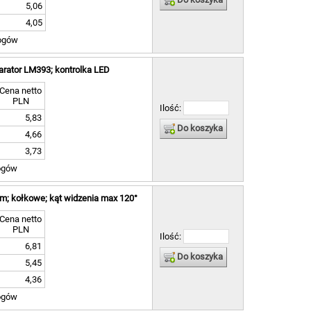
5,06
4,05
ogów
arator LM393; kontrolka LED
Cena netto
PLN
Ilość:
5,83
Do koszyka
4,66
3,73
ogów
7m; kołkowe; kąt widzenia max 120°
Cena netto
PLN
Ilość:
6,81
Do koszyka
5,45
4,36
ogów