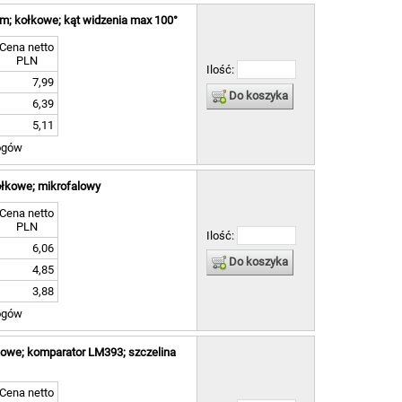
3m; kołkowe; kąt widzenia max 100°
Cena netto
PLN
Ilość:
7,99
Do koszyka
6,39
5,11
ogów
ołkowe; mikrofalowy
Cena netto
PLN
Ilość:
6,06
Do koszyka
4,85
3,88
ogów
kowe; komparator LM393; szczelina
Cena netto