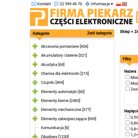
Kontakt
22 599 49 70
Informacje ▾
Sklep
Z
Kategorie
Zwiń kategorie
Akcesoria pomiarowe [436]
Akumulatory i baterie [321]
Filtry
Akustyka [69]
Nazwa
Chemia dla elektroniki [215]
Modu
Czujniki [494]
Modu
Zest
Elementy automatyki [60]
Elementy bierne [2483]
Elementy mechaniczne [377]
Napięci
0,5V
Elementy zabezpieczające [699]
0,8V
Komunikacja [6]
0,8÷
1,2÷
Obudowy [1230]