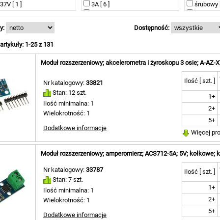
czujnik alkoholu [ 1 ]
37V [ 1 ]
3A [ 6 ]
TM1637 [ 
śrubowy [
czujnik ciśnienia i temperatury
35V [ 1 ]
500mA [ 2 ]
TPA3116 [
USB [ 1 ]
[ 1 ]
V [ 1 ]
6A [ 1 ]
nie dotycz
USB B [ 1 
y:
Dostępność:
czujnik dymu i gazów
[ 1 ]
8A [ 2 ]
USB C [ 3 
łatwopalnych [ 1 ]
2V [ 1 ]
9A [ 1 ]
zasilając
rtykuły: 1-25 z 131
czujnik nacisku [ 1 ]
[ 1 ]
nie dotyczy [ 18 ]
przewody 
czujnik odległości [ 2 ]
35V [ 1 ]
nie dotycz
Moduł rozszerzeniowy; akcelerometra i żyroskopu 3 osie; A-AZ-X
czujnik ognia [ 1 ]
[ 5 ]
czujnik ruchu [ 3 ]
V [ 1 ]
Ilość [ szt. ]
czujnik szczelinowy [ 2 ]
Nr katalogowy:
33821
V [ 1 ]
czujnik wiązki lasera [ 1 ]
Stan: 12 szt.
1+
V [ 1 ]
czujnik zmierzchowy [ 2 ]
Ilość minimalna: 1
6 ]
2+
detektor hałasu [ 1 ]
Wielokrotność: 1
30V [ 1 ]
dioda LED 3W [ 1 ]
5+
3,3V [ 1 ]
Dodatkowe informacje
ekspander [ 1 ]
Więcej pr
V [ 1 ]
generator [ 1 ]
 [ 1 ]
komunikacja radiowa [ 2 ]
dotyczy [ 13 ]
Moduł rozszerzeniowy; amperomierz; ACS712-5A; 5V; kołkowe; k
konwerter [ 1 ]
koszyk baterii [ 1 ]
Nr katalogowy:
33787
Ilość [ szt. ]
magnetyczny czujnik otwarcia
Stan: 7 szt.
drzwi [ 1 ]
1+
Ilość minimalna: 1
matryca LED [ 1 ]
2+
Wielokrotność: 1
mini silniczek [ 1 ]
multiplekser analogowy [ 1 ]
5+
Dodatkowe informacje