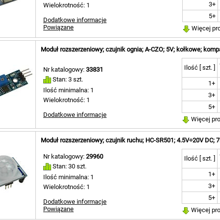
3+
Wielokrotność: 1
5+
Dodatkowe informacje
Powiązane
Więcej pr
Moduł rozszerzeniowy; czujnik ognia; A-CZO; 5V; kołkowe; komp
Ilość [ szt. ]
Nr katalogowy:
33831
Stan: 3 szt.
1+
Ilość minimalna: 1
3+
Wielokrotność: 1
5+
Dodatkowe informacje
Więcej pr
Moduł rozszerzeniowy; czujnik ruchu; HC-SR501; 4.5V÷20V DC; 
Nr katalogowy:
29960
Ilość [ szt. ]
Stan: 30 szt.
1+
Ilość minimalna: 1
3+
Wielokrotność: 1
5+
Dodatkowe informacje
Powiązane
Więcej pr