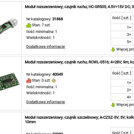
Moduł rozszerzeniowy; czujnik ruchu; HC-SR505; 4.5V÷15V DC; 
Ilość [ szt. ]
Nr katalogowy:
31868
Stan: 7 szt.
1+
Ilość minimalna: 1
3+
Wielokrotność: 1
5+
Dodatkowe informacje
Więcej pr
Moduł rozszerzeniowy; czujnik ruchu; RCWL-0516; 4÷28V; 9m; k
Ilość [ szt. ]
Nr katalogowy:
40049
Stan: 0 szt.
1+
Ilość minimalna: 1
2+
Wielokrotność: 1
4+
Dodatkowe informacje
Więcej pr
Moduł rozszerzeniowy; czujnik szczelinowy; A-CZSZ-5V; 5V; koł
10mm
Ilość [ szt. ]