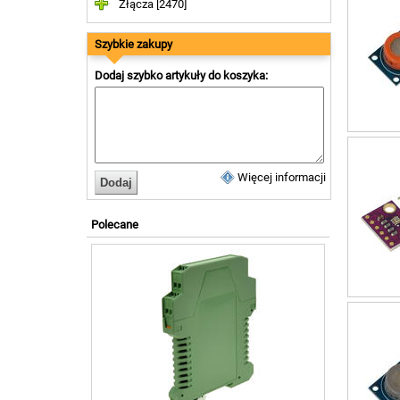
Złącza [2470]
Szybkie zakupy
Dodaj szybko artykuły do koszyka:
Więcej informacji
Polecane