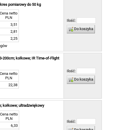
akres pomiarowy do 50 kg
Cena netto
PLN
Ilość:
3,51
Do koszyka
2,81
2,25
ogów
3-200cm; kołkowe; IR Time-of-Flight
Ilość:
Cena netto
PLN
Do koszyka
22,38
m; kołkowe; ultradzwiękowy
Cena netto
PLN
Ilość:
6,33
Do koszyka