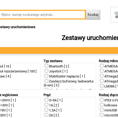
estawy uruchomieniowe
Zestawy uruchomie
Typ zestawu
Rodzaj mikro
ł [ 16 ]
Bluetooth [ 2 ]
ATMEGA32
ł rozszerzeniowy [ 100 ]
Joystick [ 1 ]
ATMEGA32
aw [ 4 ]
Stabilizator napięcia [ 1 ]
ATmega25
Zasilacz buforowy, ładowarka
ATmega32
(li-ion) [ 3 ]
LM386 [ 1
akcelerometra i żyroskopu 3
PAM8403 
osie [ 1 ]
e wyjściowe
Prąd
Rodzaj złącz
PCF8574T
amperomierz [ 1 ]
÷30VV [ 1 ]
0÷5A [ 1 ]
IPEX U.FL 
PL2303HX
antena [ 1 ]
÷30V [ 1 ]
1A [ 2 ]
kołkowe [
Renesas
czujnik CO [ 1 ]
18V [ 1 ]
1,5A [ 1 ]
M4 [ 1 ]
miniUSB [
czujnik Halla S49E [ 1 ]
30V [ 1 ]
2A [ 2 ]
TDA7297 [
microUSB 