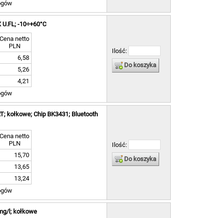
ogów
X U.FL; -10÷+60°C
Cena netto
PLN
Ilość:
6,58
Do koszyka
5,26
4,21
ogów
T; kołkowe; Chip BK3431; Bluetooth
Cena netto
PLN
Ilość:
15,70
Do koszyka
13,65
13,24
ogów
mg/l; kołkowe