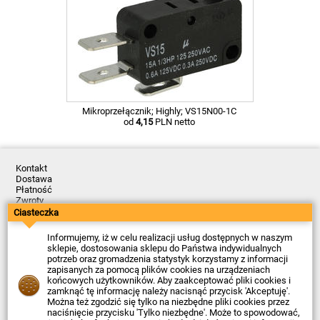
Mikroprzełącznik; Highly; VS15N00-1C
od
4,15
PLN netto
Kontakt
Dostawa
Płatność
Zwroty
Reklamacje
Ciasteczka
Regulamin
Polityka Prywatności
Informujemy, iż w celu realizacji usług dostępnych w naszym
O Firmie
sklepie, dostosowania sklepu do Państwa indywidualnych
potrzeb oraz gromadzenia statystyk korzystamy z informacji
Data ostatniej aktualizacji: 2026-08-07
zapisanych za pomocą plików cookies na urządzeniach
© Firma Piekarz Sp. z o.o. 2000-2026
końcowych użytkowników. Aby zaakceptować pliki cookies i
zamknąć tę informację należy nacisnąć przycisk 'Akceptuję'.
Sklep elektroniczny Firma Piekarz Sp. z o.o.
Można też zgodzić się tylko na niezbędne pliki cookies przez
ul. Wólczyńska 206
naciśnięcie przycisku 'Tylko niezbędne'. Może to spowodować,