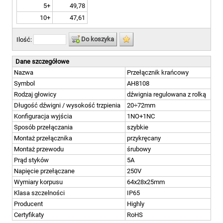
5+
49,78
10+
47,61
Do koszyka
Ilość:
Dane szczegółowe
Nazwa
Przełącznik krańcowy
Symbol
AH8108
Rodzaj głowicy
dźwignia regulowana z rolką
Długość dźwigni / wysokość trzpienia
20÷72mm
Konfiguracja wyjścia
1NO+1NC
Sposób przełączania
szybkie
Montaż przełącznika
przykręcany
Montaż przewodu
śrubowy
Prąd styków
5A
Napięcie przełączane
250V
Wymiary korpusu
64x28x25mm
Klasa szczelności
IP65
Producent
Highly
Certyfikaty
RoHS