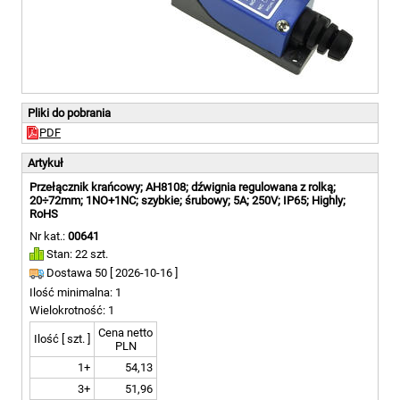
Pliki do pobrania
PDF
Artykuł
Przełącznik krańcowy; AH8108; dźwignia regulowana z rolką;
20÷72mm; 1NO+1NC; szybkie; śrubowy; 5A; 250V; IP65; Highly;
RoHS
Nr kat.:
00641
Stan: 22 szt.
Dostawa 50 [
2026-10-16 ]
Ilość minimalna: 1
Wielokrotność: 1
Cena netto
Ilość [ szt. ]
PLN
1+
54,13
3+
51,96