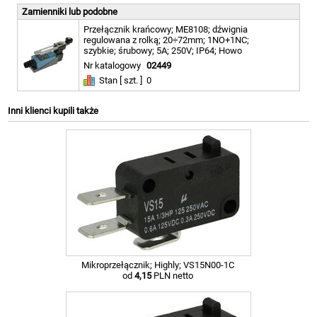
Zamienniki lub podobne
Przełącznik krańcowy; ME8108; dźwignia
regulowana z rolką; 20÷72mm; 1NO+1NC;
szybkie; śrubowy; 5A; 250V; IP64; Howo
Nr katalogowy
02449
Stan [ szt. ]
0
Inni klienci kupili także
Mikroprzełącznik; Highly; VS15N00-1C
od
4,15
PLN netto