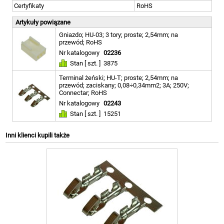
Certyfikaty
RoHS
Artykuły powiązane
Gniazdo; HU-03; 3 tory; proste; 2,54mm; na
przewód; RoHS
Nr katalogowy
02236
Stan [ szt. ]
3875
Terminal żeński; HU-T; proste; 2,54mm; na
przewód; zaciskany; 0,08÷0,34mm2; 3A; 250V;
Connectar; RoHS
Nr katalogowy
02243
Stan [ szt. ]
15251
Inni klienci kupili także