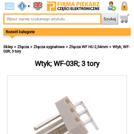
▾
Rozwiń kategorie
Sklep
Złącza
Złącza sygnałowe
Złącza WF HU 2,54mm
Wtyk; WF-
03R; 3 tory
Wtyk; WF-03R; 3 tory