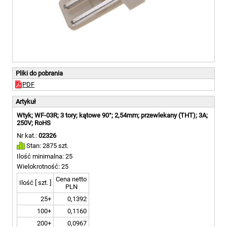
Pliki do pobrania
PDF
Artykuł
Wtyk; WF-03R; 3 tory; kątowe 90°; 2,54mm; przewlekany (THT); 3A;
250V; RoHS
Nr kat.:
02326
Stan: 2875 szt.
Ilość minimalna: 25
Wielokrotność: 25
Cena netto
Ilość [ szt. ]
PLN
25+
0,1392
100+
0,1160
200+
0,0967