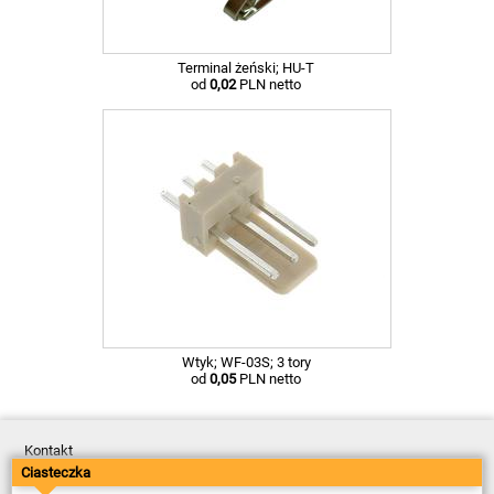
Terminal żeński; HU-T
od
0,02
PLN netto
Wtyk; WF-03S; 3 tory
od
0,05
PLN netto
Kontakt
Dostawa
Ciasteczka
Płatność