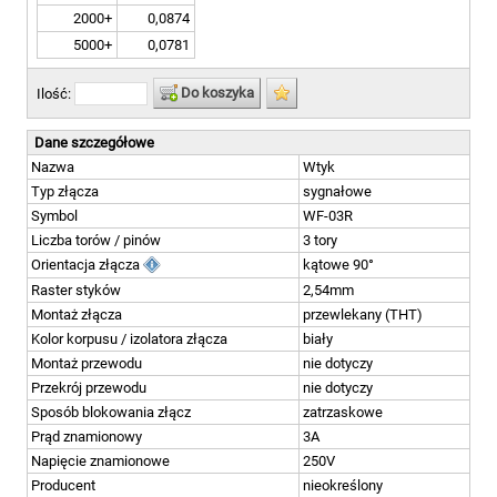
2000+
0,0874
5000+
0,0781
Do koszyka
Ilość:
Dane szczegółowe
Nazwa
Wtyk
Typ złącza
sygnałowe
Symbol
WF-03R
Liczba torów / pinów
3 tory
Orientacja złącza
kątowe 90°
Raster styków
2,54mm
Montaż złącza
przewlekany (THT)
Kolor korpusu / izolatora złącza
biały
Montaż przewodu
nie dotyczy
Przekrój przewodu
nie dotyczy
Sposób blokowania złącz
zatrzaskowe
Prąd znamionowy
3A
Napięcie znamionowe
250V
Producent
nieokreślony