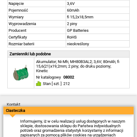
Napięcie
3,6V
Pojemność
60mAh
Wymiary
fi 15,2x18,5mm
Wyprowadzenia
2 piny
Producent
GP Batteries
Certyfikaty
RoHS
Rozmiar baterii
nieokreślony
Zamienniki lub podobne
Akumulator; Ni-Mh; MH80B3AL2; 3,6V; 80mAh; fi
15,6(21)x19,2mm; 2 piny; do druku poziomy;
Kinetic
Nr katalogowy
08002
Stan [ szt. ]
212
Kontakt
Dostawa
Ciasteczka
Płatność
Zwroty
Informujemy, iż w celu realizacji usług dostępnych w naszym
Reklamacje
sklepie, dostosowania sklepu do Państwa indywidualnych
Regulamin
potrzeb oraz gromadzenia statystyk korzystamy z informacji
Polityka Prywatności
zapisanych za pomocą plików cookies na urządzeniach
O Firmie