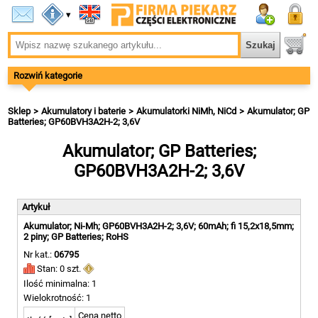
▾
Rozwiń kategorie
Sklep
Akumulatory i baterie
Akumulatorki NiMh, NiCd
Akumulator; GP
Batteries; GP60BVH3A2H-2; 3,6V
Akumulator; GP Batteries;
GP60BVH3A2H-2; 3,6V
Artykuł
Akumulator; Ni-Mh; GP60BVH3A2H-2; 3,6V; 60mAh; fi 15,2x18,5mm;
2 piny; GP Batteries; RoHS
Nr kat.:
06795
Stan: 0 szt.
Ilość minimalna: 1
Wielokrotność: 1
Cena netto