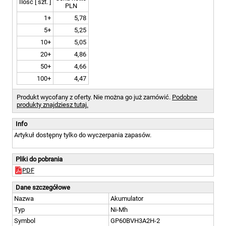
Ilość [ szt. ]
PLN
1+
5,78
5+
5,25
10+
5,05
20+
4,86
50+
4,66
100+
4,47
Produkt wycofany z oferty. Nie można go już zamówić.
Podobne
produkty znajdziesz tutaj.
Info
Artykuł dostępny tylko do wyczerpania zapasów.
Pliki do pobrania
PDF
Dane szczegółowe
Nazwa
Akumulator
Typ
Ni-Mh
Symbol
GP60BVH3A2H-2