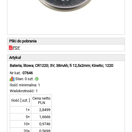
Pliki do pobrania
PDF
Artykuł
Bateria; litowa; CR1220; 3V; 38mAh; fi 12,5x2mm; Kinetic; 1220
Nr kat.:
07646
Stan: 0 szt.
Ilość minimalna: 1
Wielokrotność: 1
Cena netto
Ilość [ szt. ]
PLN
1+
2,8499
5+
1,6666
10+
0,9746
20+
0,5699