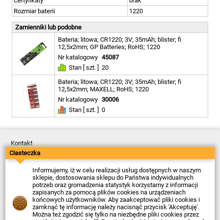
Certyfikaty
brak
Rozmiar baterii
1220
Zamienniki lub podobne
Bateria; litowa; CR1220; 3V; 35mAh; blister; fi
12,5x2mm; GP Batteries; RoHS; 1220
Nr katalogowy
45087
Stan [ szt. ]
20
Bateria; litowa; CR1220; 3V; 35mAh; blister; fi
12,5x2mm; MAXELL; RoHS; 1220
Nr katalogowy
30006
Stan [ szt. ]
0
Kontakt
Dostawa
Ciasteczka
Płatność
Zwroty
Informujemy, iż w celu realizacji usług dostępnych w naszym
Reklamacje
sklepie, dostosowania sklepu do Państwa indywidualnych
Regulamin
potrzeb oraz gromadzenia statystyk korzystamy z informacji
Polityka Prywatności
zapisanych za pomocą plików cookies na urządzeniach
O Firmie
końcowych użytkowników. Aby zaakceptować pliki cookies i
zamknąć tę informację należy nacisnąć przycisk 'Akceptuję'.
Data ostatniej aktualizacji: 2026-08-07
Można też zgodzić się tylko na niezbędne pliki cookies przez
© Firma Piekarz Sp. z o.o. 2000-2026