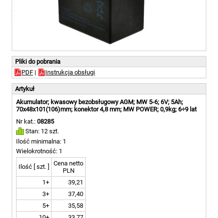
Pliki do pobrania
PDF
|
Instrukcja obsługi
Artykuł
Akumulator; kwasowy bezobsługowy AGM; MW 5-6; 6V; 5Ah;
70x48x101(106)mm; konektor 4,8 mm; MW POWER; 0,9kg; 6÷9 lat
Nr kat.:
08285
Stan: 12 szt.
Ilość minimalna: 1
Wielokrotność: 1
Cena netto
Ilość [ szt. ]
PLN
1+
39,21
3+
37,40
5+
35,58
10+
33,77