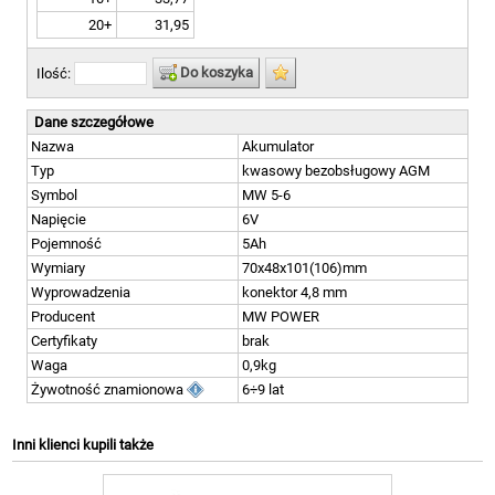
20+
31,95
Do koszyka
Ilość:
Dane szczegółowe
Nazwa
Akumulator
Typ
kwasowy bezobsługowy AGM
Symbol
MW 5-6
Napięcie
6V
Pojemność
5Ah
Wymiary
70x48x101(106)mm
Wyprowadzenia
konektor 4,8 mm
Producent
MW POWER
Certyfikaty
brak
Waga
0,9kg
Żywotność znamionowa
6÷9 lat
Inni klienci kupili także