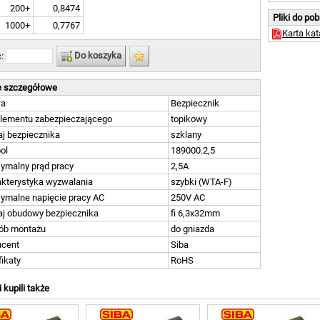
200+
0,8474
Pliki do po
1000+
0,7767
Karta ka
Do koszyka
ć:
 szczegółowe
wa
Bezpiecznik
elementu zabezpieczającego
topikowy
j bezpiecznika
szklany
ol
189000.2,5
ymalny prąd pracy
2,5A
kterystyka wyzwalania
szybki (WTA-F)
ymalne napięcie pracy AC
250V AC
aj obudowy bezpiecznika
fi 6,3x32mm
ób montażu
do gniazda
ucent
Siba
fikaty
RoHS
i kupili także