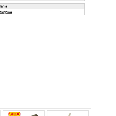
brania
talogowa