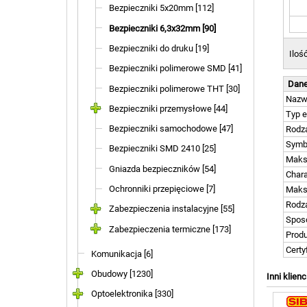
Bezpieczniki 5x20mm [112]
Bezpieczniki 6,3x32mm [90]
Bezpieczniki do druku [19]
Iloś
Bezpieczniki polimerowe SMD [41]
Dane
Bezpieczniki polimerowe THT [30]
Naz
Bezpieczniki przemysłowe [44]
Typ 
Bezpieczniki samochodowe [47]
Rodza
Symb
Bezpieczniki SMD 2410 [25]
Maks
Gniazda bezpieczników [54]
Chara
Ochronniki przepięciowe [7]
Maks
Rodz
Zabezpieczenia instalacyjne [55]
Spos
Zabezpieczenia termiczne [173]
Prod
Certy
Komunikacja [6]
Obudowy [1230]
Inni klienc
Optoelektronika [330]