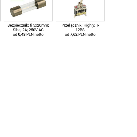
Bezpiecznik; fi 5x20mm;
Przełącznik; Highly; T-
Siba; 2A; 250V AC
12BS
od
0,43
PLN netto
od
7,62
PLN netto