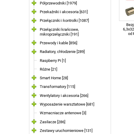
Półprzewodniki [1979]
Przekaźniki i akcesoria [631]
Przełączniki i kontrolki [1087]
Bezp
6,3x3
Przełączniki krańcowe,
od
mikroprzełączniki [191]
Przewody i kable [856]
Radiatory, chłodzenie [289]
Raspberry Pi [1]
Różne [21]
Smart Home [28]
Transformatory [115]
Wentylatory i akcesoria [266]
Wyposażenie warsztatowe [681]
Wzmacniacze antenowe [3]
Zasilacze [286]
Zestawy uruchomieniowe [131]