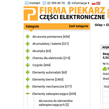
Kontakt
22 599 49 70
Informacje ▾
Sklep
E
Kategorie
Zwiń kategorie
Akcesoria pomiarowe [436]
Akumulatory i baterie [321]
Arty
Akustyka [69]
Bezp
6,3x
Chemia dla elektroniki [215]
Nr k
Czujniki [494]
S
Elementy automatyki [60]
Iloś
Wiel
Elementy bierne [2483]
Iloś
Elementy mechaniczne [377]
Elementy zabezpieczające [699]
Akcesoria do elementów
zabezpieczających [2]