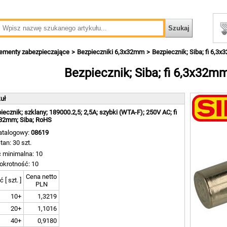
lementy zabezpieczające
Bezpieczniki 6,3x32mm
Bezpiecznik; Siba; fi 6,3
Bezpiecznik; Siba; fi 6,3x32m
kuł
iecznik; szklany; 189000.2,5; 2,5A; szybki (WTA-F); 250V AC; fi
32mm; Siba; RoHS
atalogowy:
08619
tan: 30 szt.
ć minimalna: 10
okrotność: 10
Cena netto
ć [ szt. ]
PLN
10+
1,3219
20+
1,1016
40+
0,9180