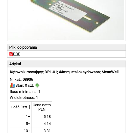
Pliki do pobrania
PDF
Artykuł
Kątownik mocujący; DRL-01; 44mm; stal oksydowana; MeanWell
Nr kat.:
08936
Stan: 0 szt.
Ilość minimalna: 1
Wielokrotność: 1
Cena netto
Ilość [ szt. ]
PLN
1+
5,18
5+
4,14
10+
3,31