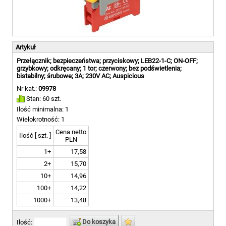
Artykuł
Przełącznik; bezpieczeństwa; przyciskowy; LEB22-1-C; ON-OFF;
grzybkowy; odkręcany; 1 tor; czerwony; bez podświetlenia;
bistabilny; śrubowe; 3A; 230V AC; Auspicious
Nr kat.:
09978
Stan: 60 szt.
Ilość minimalna: 1
Wielokrotność: 1
Cena netto
Ilość [ szt. ]
PLN
1+
17,58
2+
15,70
10+
14,96
100+
14,22
1000+
13,48
Do koszyka
Ilość: