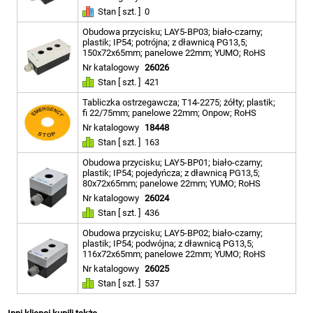
Stan [ szt. ]
0
Obudowa przycisku; LAY5-BP03; biało-czarny;
plastik; IP54; potrójna; z dławnicą PG13,5;
150x72x65mm; panelowe 22mm; YUMO; RoHS
Nr katalogowy
26026
Stan [ szt. ]
421
Tabliczka ostrzegawcza; T14-2275; żółty; plastik;
fi 22/75mm; panelowe 22mm; Onpow; RoHS
Nr katalogowy
18448
Stan [ szt. ]
163
Obudowa przycisku; LAY5-BP01; biało-czarny;
plastik; IP54; pojedyńcza; z dławnicą PG13,5;
80x72x65mm; panelowe 22mm; YUMO; RoHS
Nr katalogowy
26024
Stan [ szt. ]
436
Obudowa przycisku; LAY5-BP02; biało-czarny;
plastik; IP54; podwójna; z dławnicą PG13,5;
116x72x65mm; panelowe 22mm; YUMO; RoHS
Nr katalogowy
26025
Stan [ szt. ]
537