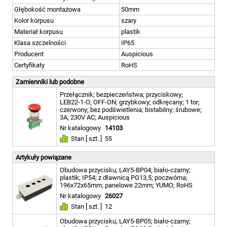
Głębokość montażowa
50mm
Kolor korpusu
szary
Materiał korpusu
plastik
Klasa szczelności
IP65
Producent
Auspicious
Certyfikaty
RoHS
Zamienniki lub podobne
Przełącznik; bezpieczeństwa; przyciskowy;
LEB22-1-O; OFF-ON; grzybkowy; odkręcany; 1 tor;
czerwony; bez podświetlenia; bistabilny; śrubowe;
3A; 230V AC; Auspicious
Nr katalogowy
14103
Stan [ szt. ]
55
Artykuły powiązane
Obudowa przycisku; LAY5-BP04; biało-czarny;
plastik; IP54; z dławnicą PG13,5; poczwórna;
196x72x65mm; panelowe 22mm; YUMO; RoHS
Nr katalogowy
26027
Stan [ szt. ]
12
Obudowa przycisku; LAY5-BP05; biało-czarny;