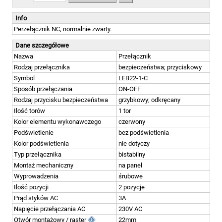
Info
Perzełącznik NC, normalnie zwarty.
Dane szczegółowe
Nazwa
Przełącznik
Rodzaj przełącznika
bezpieczeństwa; przyciskowy
Symbol
LEB22-1-C
Sposób przełączania
ON-OFF
Rodzaj przycisku bezpieczeństwa
grzybkowy; odkręcany
Ilość torów
1 tor
Kolor elementu wykonawczego
czerwony
Podświetlenie
bez podświetlenia
Kolor podświetlenia
nie dotyczy
Typ przełącznika
bistabilny
Montaż mechaniczny
na panel
Wyprowadzenia
śrubowe
Ilość pozycji
2 pozycje
Prąd styków AC
3A
Napięcie przełączania AC
230V AC
Otwór montażowy / raster
22mm