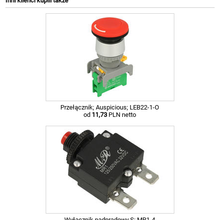
Inni klienci kupili także
Przełącznik; Auspicious; LEB22-1-O
od
11,73
PLN netto
Wyłącznik nadprądowy S; MR1-4