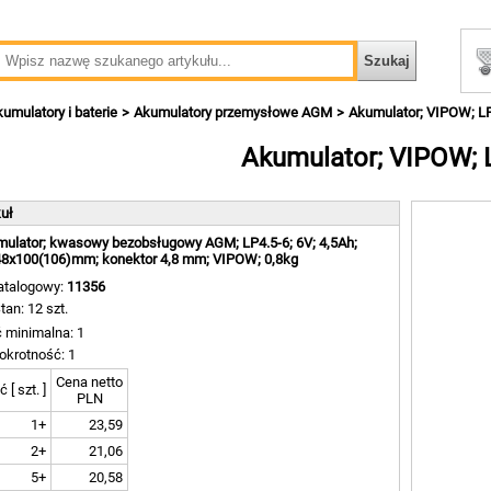
umulatory i baterie
Akumulatory przemysłowe AGM
Akumulator; VIPOW; L
Akumulator; VIPOW; 
kuł
ulator; kwasowy bezobsługowy AGM; LP4.5-6; 6V; 4,5Ah;
8x100(106)mm; konektor 4,8 mm; VIPOW; 0,8kg
atalogowy:
11356
tan: 12 szt.
ć minimalna: 1
okrotność: 1
Cena netto
ć [ szt. ]
PLN
1+
23,59
2+
21,06
5+
20,58