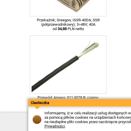
Przekaźnik; Greegoo; ISSR-40DA; SSR
(półprzewodnikowy); 3÷48V; 40A
od
34,88
PLN netto
Przewód; Amass; 011.0078.B; czarny;
0,50mm2
Ciasteczka
od
0,79
PLN netto
Informujemy, iż w celu realizacji usług dostępnych
za pomocą plików cookies na urządzeniach końcowych
Kontakt
na niezbędne pliki cookies przez naciśnięcie przyci
Dostawa
Prywatności
.
Płatność