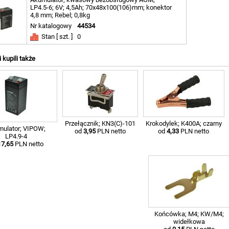
LP4.5-6; 6V; 4,5Ah; 70x48x100(106)mm; konektor
4,8 mm; Rebel; 0,8kg
Nr katalogowy
44534
Stan [ szt. ]
0
i kupili także
Przełącznik; KN3(C)-101
Krokodylek; K400A; czarny
ulator; VIPOW;
od
3,95
PLN netto
od
4,33
PLN netto
LP4.9-4
17,65
PLN netto
Końcówka; M4; KW/M4;
widełkowa