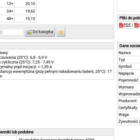
12+
20,10
24+
19,62
Pliki do po
48+
19,15
PDF
|
Do koszyka
ć:
Dane szcz
iowy
Nazwa
czuwania (25°C): 6,8 - 6,9 V
Typ
 cykliczna (25°C): 7,25 - 7,45 V
Symbol
malny prąd inicjacji: < 1,35 A
tancja wewnętrzna (przy pełnym naładowaniu baterii, 25°C): 17
Napięcie
m
Pojemność
Wymiary
Wyprowadz
Producent
Certyfikaty
Waga
Żywotność
enniki lub podobne
Akumulator; kwasowy bezobsługowy AGM;