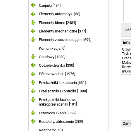
Czujniki [494]
Elementy automatyki [58]
Elementy bierne [2484]
Iloś
Elementy mechaniczne [377]
Elementy zabezpieczające [699]
Info
Komunikacja [6]
Ołow
Tryb 
Obudowy [1230]
Praca
Maksy
Optoelektronika [330]
Rezys
mOh
Półprzewodniki [1976]
Przekaźniki i akcesoria [631]
Przełączniki i kontrolki [1088]
Przełączniki krańcowe,
mikroprzełączniki [191]
Przewody i kable [856]
Radiatory, chłodzenie [289]
Zami
Raspberry Pi [1]