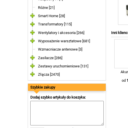
Różne [21]
Smart Home [28]
Transformatory [115]
Wentylatory i akcesoria [266]
Inni klienc
Wyposażenie warsztatowe [681]
Wzmacniacze antenowe [3]
Zasilacze [286]
Zestawy uruchomieniowe [131]
Akum
Złącza [2470]
od
Szybkie zakupy
Dodaj szybko artykuły do koszyka: