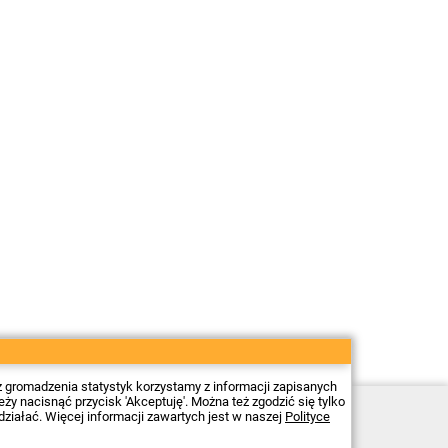
z gromadzenia statystyk korzystamy z informacji zapisanych
 nacisnąć przycisk 'Akceptuję'. Można też zgodzić się tylko
Sklep elektroniczny Firma Piekarz Sp. z o.o.
działać. Więcej informacji zawartych jest w naszej
Polityce
ul. Wólczyńska 206
01-919 Warszawa