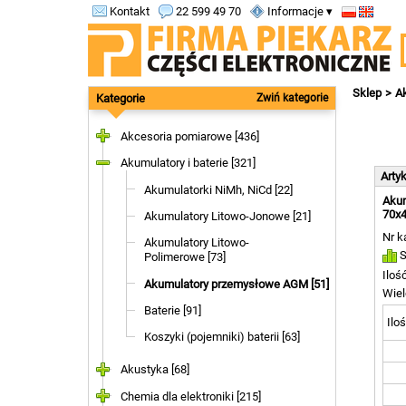
Kontakt
22 599 49 70
Informacje ▾
Sklep
Ak
Kategorie
Zwiń kategorie
Akcesoria pomiarowe [436]
Akumulatory i baterie [321]
Arty
Akumulatorki NiMh, NiCd [22]
Akum
70x4
Akumulatory Litowo-Jonowe [21]
Nr k
Akumulatory Litowo-
S
Polimerowe [73]
Iloś
Akumulatory przemysłowe AGM [51]
Wiel
Baterie [91]
Iloś
Koszyki (pojemniki) baterii [63]
Akustyka [68]
Chemia dla elektroniki [215]