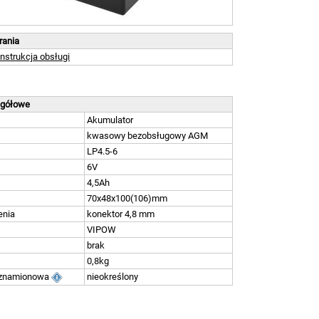
brania
Instrukcja obsługi
egółowe
Akumulator
kwasowy bezobsługowy AGM
LP4.5-6
6V
4,5Ah
70x48x100(106)mm
enia
konektor 4,8 mm
VIPOW
brak
0,8kg
 znamionowa
nieokreślony