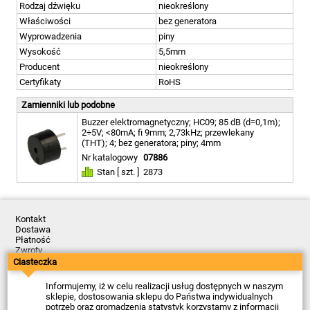
Rodzaj dźwięku
nieokreślony
Właściwości
bez generatora
Wyprowadzenia
piny
Wysokość
5,5mm
Producent
nieokreślony
Certyfikaty
RoHS
Zamienniki lub podobne
Buzzer elektromagnetyczny; HC09; 85 dB (d=0,1m);
2÷5V; <80mA; fi 9mm; 2,73kHz; przewlekany
(THT); 4; bez generatora; piny; 4mm
Nr katalogowy
07886
Stan [ szt. ]
2873
Kontakt
Dostawa
Płatność
Zwroty
Reklamacje
Ciasteczka
Regulamin
Polityka Prywatności
Informujemy, iż w celu realizacji usług dostępnych w naszym
O Firmie
sklepie, dostosowania sklepu do Państwa indywidualnych
potrzeb oraz gromadzenia statystyk korzystamy z informacji