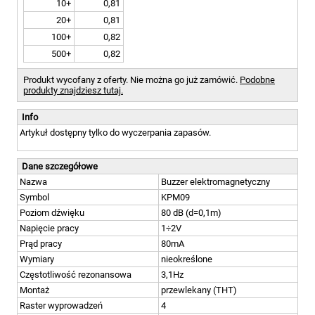
10+
0,81
20+
0,81
100+
0,82
500+
0,82
Produkt wycofany z oferty. Nie można go już zamówić.
Podobne
produkty znajdziesz tutaj.
Info
Artykuł dostępny tylko do wyczerpania zapasów.
Dane szczegółowe
Nazwa
Buzzer elektromagnetyczny
Symbol
KPM09
Poziom dźwięku
80 dB (d=0,1m)
Napięcie pracy
1÷2V
Prąd pracy
80mA
Wymiary
nieokreślone
Częstotliwość rezonansowa
3,1Hz
Montaż
przewlekany (THT)
Raster wyprowadzeń
4