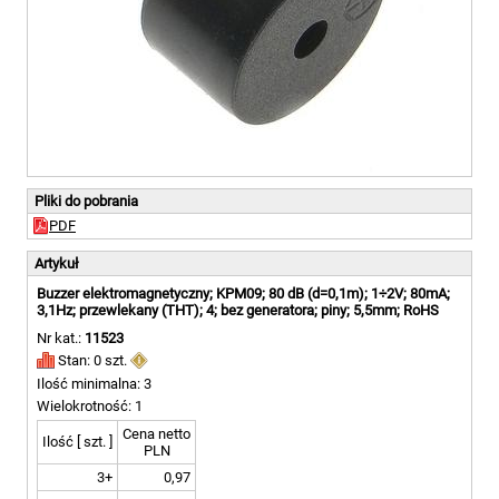
Pliki do pobrania
PDF
Artykuł
Buzzer elektromagnetyczny; KPM09; 80 dB (d=0,1m); 1÷2V; 80mA;
3,1Hz; przewlekany (THT); 4; bez generatora; piny; 5,5mm; RoHS
Nr kat.:
11523
Stan: 0 szt.
Ilość minimalna: 3
Wielokrotność: 1
Cena netto
Ilość [ szt. ]
PLN
3+
0,97