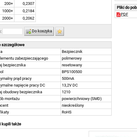
200+
0,2307
Pliki do po
1000+
0,2184
PDF
2000+
0,2062
Do koszyka
ć:
 szczegółowe
wa
Bezpiecznik
elementu zabezpieczającego
polimerowy
j bezpiecznika
resetowany
ol
BPS100500
ymalny prąd pracy
500mA
ymalne napięcie pracy DC
13,2V DC
aj obudowy bezpiecznika
1210
ób montażu
powierzchniowy (SMD)
ucent
nieokreślony
fikaty
RoHS
i kupili także