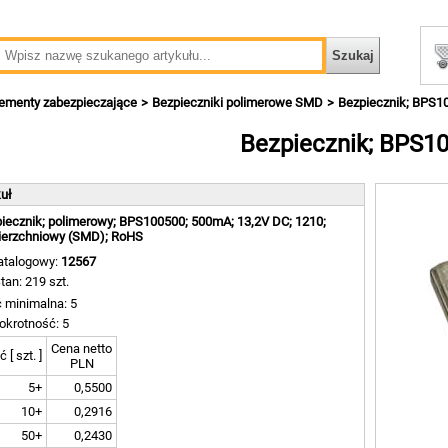
lementy zabezpieczające
Bezpieczniki polimerowe SMD
Bezpiecznik; BPS1
Bezpiecznik; BPS1
kuł
iecznik; polimerowy; BPS100500; 500mA; 13,2V DC; 1210;
erzchniowy (SMD); RoHS
atalogowy:
12567
tan: 219 szt.
ć minimalna: 5
okrotność: 5
Cena netto
ć [ szt. ]
PLN
5+
0,5500
10+
0,2916
50+
0,2430