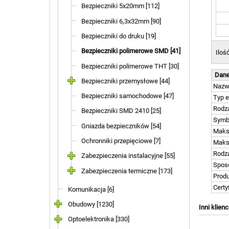
Bezpieczniki 5x20mm [112]
Bezpieczniki 6,3x32mm [90]
Bezpieczniki do druku [19]
Bezpieczniki polimerowe SMD [41]
Iloś
Bezpieczniki polimerowe THT [30]
Dane
Bezpieczniki przemysłowe [44]
Naz
Bezpieczniki samochodowe [47]
Typ 
Rodza
Bezpieczniki SMD 2410 [25]
Symb
Gniazda bezpieczników [54]
Maks
Ochronniki przepięciowe [7]
Maks
Rodz
Zabezpieczenia instalacyjne [55]
Spos
Zabezpieczenia termiczne [173]
Prod
Certy
Komunikacja [6]
Obudowy [1230]
Inni klienc
Optoelektronika [330]