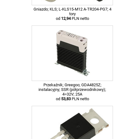
Gniazdo; KLS; L-KLS15-M12 A-TR204-PG7; 4
tory
od
12,94
PLN netto
Przekaźnik; Greegoo; GDA4825Z;
instalacyjny; SSR (półprzewodnikowy);
4÷32V; 25A
od
53,83
PLN netto