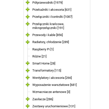
Półprzewodniki [1979]
Przekaźniki i akcesoria [631]
Przełączniki i kontrolki [1087]
Przełączniki krańcowe,
mikroprzełączniki [191]
Przewody i kable [856]
Radiatory, chłodzenie [289]
Raspberry Pi [1]
Różne [21]
Smart Home [28]
Transformatory [115]
Wentylatory i akcesoria [266]
Wyposażenie warsztatowe [681]
Wzmacniacze antenowe [3]
Zasilacze [286]
Zestawy uruchomieniowe [131]