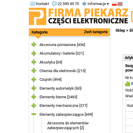
Kontakt
22 599 49 70
Informacje ▾
Sklep
E
Kategorie
Zwiń kategorie
Akcesoria pomiarowe [436]
Akumulatory i baterie [321]
Arty
Akustyka [69]
Bezp
powi
Chemia dla elektroniki [215]
Nr k
Czujniki [494]
S
Elementy automatyki [60]
Iloś
Wiel
Elementy bierne [2483]
Iloś
Elementy mechaniczne [377]
Elementy zabezpieczające [699]
Akcesoria do elementów
zabezpieczających [2]