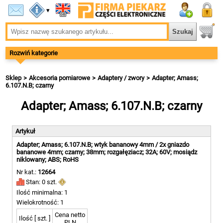
▾
Rozwiń kategorie
Sklep
Akcesoria pomiarowe
Adaptery / zwory
Adapter; Amass;
6.107.N.B; czarny
Adapter; Amass; 6.107.N.B; czarny
Artykuł
Adapter; Amass; 6.107.N.B; wtyk bananowy 4mm / 2x gniazdo
bananowe 4mm; czarny; 38mm; rozgałęziacz; 32A; 60V; mosiądz
niklowany; ABS; RoHS
Nr kat.:
12664
Stan: 0 szt.
Ilość minimalna: 1
Wielokrotność: 1
Cena netto
Ilość [ szt. ]
PLN