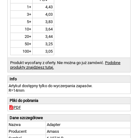
1+
4,43
3+
4,03
5+
3,83
10+
3,64
20+
3,44
50+
3,25
100+
3,05
Produkt wycofany z oferty. Nie można go już zamówić.
Podobne
produkty znajdziesz tutaj.
Info
Artykuł dostępny tylko do wyczerpania zapasów.
R=14mm
Pliki do pobrania
PDF
Dane szczegółowe
Nazwa
Adapter
Producent
Amass