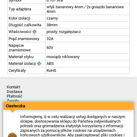
Symbol
6.107.N.B
wtyk bananowy 4mm / 2x gniazdo bananowe
Typ adaptera
4mm
Kolor izolacji
czarny
Długość całkowita
38mm
Właściwości
prosty; rozgałęziacz
Prąd znamionowy
32A
Napięcie
60V
znamionowe
Materiał styku
mosiądz niklowany
Materiał izolacji
ABS
Ceryfikaty
RoHS
Kontakt
Dostawa
Płatność
Zwroty
Reklamacje
Ciasteczka
Regulamin
Polityka Prywatności
Informujemy, iż w celu realizacji usług dostępnych w naszym
O Firmie
sklepie, dostosowania sklepu do Państwa indywidualnych
potrzeb oraz gromadzenia statystyk korzystamy z informacji
Data ostatniej aktualizacji: 2026-08-07
zapisanych za pomocą plików cookies na urządzeniach
© Firma Piekarz Sp. z o.o. 2000-2026
końcowych użytkowników. Aby zaakceptować pliki cookies i