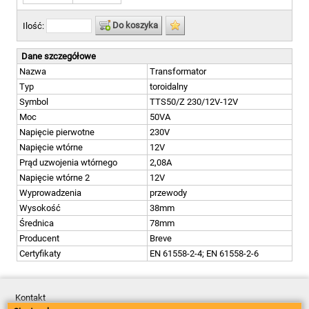
Do koszyka
Ilość:
Dane szczegółowe
Nazwa
Transformator
Typ
toroidalny
Symbol
TTS50/Z 230/12V-12V
Moc
50VA
Napięcie pierwotne
230V
Napięcie wtórne
12V
Prąd uzwojenia wtórnego
2,08A
Napięcie wtórne 2
12V
Wyprowadzenia
przewody
Wysokość
38mm
Średnica
78mm
Producent
Breve
Certyfikaty
EN 61558-2-4; EN 61558-2-6
Kontakt
Dostawa