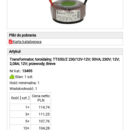
Pliki do pobrania
Karta katalogowa
Artykuł
Transformator; toroidalny; TTS50/Z 230/12V-12V; 50VA; 230V; 12V;
2,08A; 12V; przewody; Breve
Nr kat.:
13495
Stan: 1 szt.
Ilość minimalna: 1
Wielokrotność: 1
Cena netto
Ilość [ szt. ]
PLN
1+
114,74
3+
111,25
5+
107,76
10+
104,28