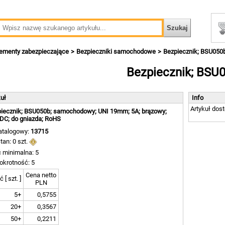
lementy zabezpieczające
Bezpieczniki samochodowe
Bezpiecznik; BSU050
Bezpiecznik; BSU
kuł
Info
Artykuł dos
iecznik; BSU050b; samochodowy; UNI 19mm; 5A; brązowy;
DC; do gniazda; RoHS
atalogowy:
13715
tan: 0 szt.
ć minimalna: 5
okrotność: 5
Cena netto
ć [ szt. ]
PLN
5+
0,5755
20+
0,3567
50+
0,2211