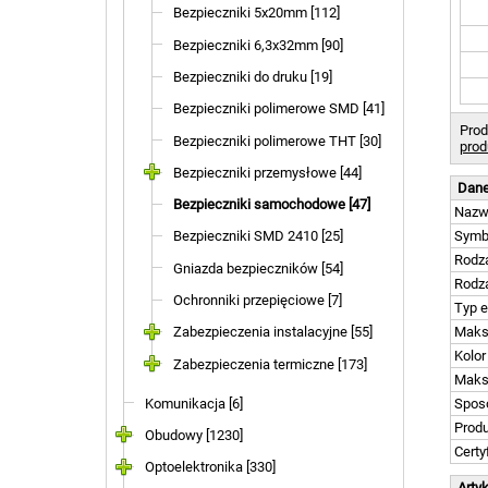
Bezpieczniki 5x20mm [112]
Bezpieczniki 6,3x32mm [90]
Bezpieczniki do druku [19]
Bezpieczniki polimerowe SMD [41]
Prod
Bezpieczniki polimerowe THT [30]
prod
Bezpieczniki przemysłowe [44]
Dane
Bezpieczniki samochodowe [47]
Naz
Bezpieczniki SMD 2410 [25]
Symb
Rodza
Gniazda bezpieczników [54]
Rodz
Ochronniki przepięciowe [7]
Typ 
Zabezpieczenia instalacyjne [55]
Maks
Kolor
Zabezpieczenia termiczne [173]
Maks
Komunikacja [6]
Spos
Prod
Obudowy [1230]
Certy
Optoelektronika [330]
Arty