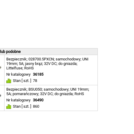
 lub podobne
Bezpiecznik; 028700.5PXCN; samochodowy; UNI
19mm; 5A; jasny brąz; 32V DC; do gniazda;
Littelfuse; RoHS
Nr katalogowy
36185
Stan [ szt. ]
78
Bezpiecznik; BSU050; samochodowy; UNI 19mm;
5A; pomarańczowy; 32V DC; do gniazda; RoHS
Nr katalogowy
36490
Stan [ szt. ]
860