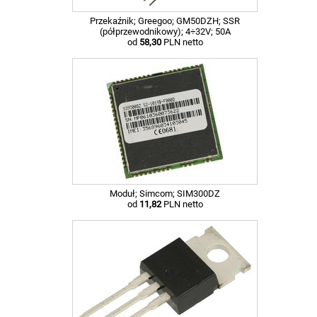
Przekaźnik; Greegoo; GM50DZH; SSR
(półprzewodnikowy); 4÷32V; 50A
od
58,30
PLN netto
Moduł; Simcom; SIM300DZ
od
11,82
PLN netto