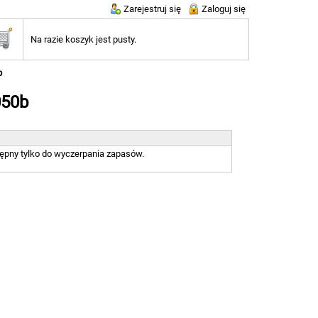
Zarejestruj się
Zaloguj się
Na razie koszyk jest pusty.
b
050b
tępny tylko do wyczerpania zapasów.