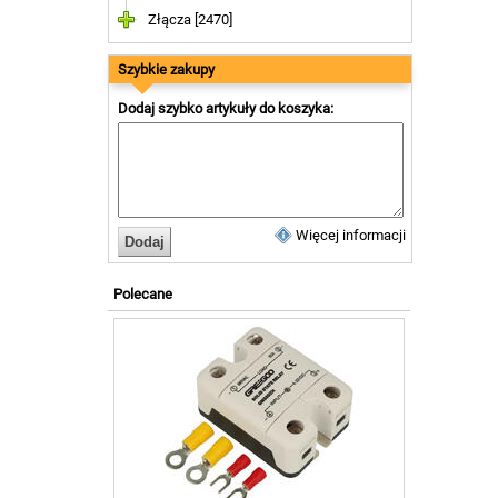
Złącza [2470]
Szybkie zakupy
Dodaj szybko artykuły do koszyka:
Więcej informacji
Polecane