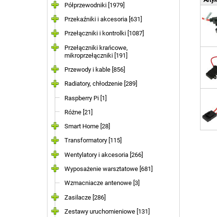
Półprzewodniki [1979]
Przekaźniki i akcesoria [631]
Przełączniki i kontrolki [1087]
Przełączniki krańcowe,
mikroprzełączniki [191]
Przewody i kable [856]
Radiatory, chłodzenie [289]
Raspberry Pi [1]
Różne [21]
Smart Home [28]
Transformatory [115]
Wentylatory i akcesoria [266]
Wyposażenie warsztatowe [681]
Wzmacniacze antenowe [3]
Zasilacze [286]
Zestawy uruchomieniowe [131]