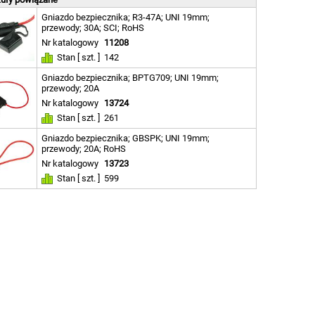
Gniazdo bezpiecznika; R3-47A; UNI 19mm;
przewody; 30A; SCI; RoHS
Nr katalogowy
11208
Stan [ szt. ]
142
Gniazdo bezpiecznika; BPTG709; UNI 19mm;
przewody; 20A
Nr katalogowy
13724
Stan [ szt. ]
261
Gniazdo bezpiecznika; GBSPK; UNI 19mm;
przewody; 20A; RoHS
Nr katalogowy
13723
Stan [ szt. ]
599