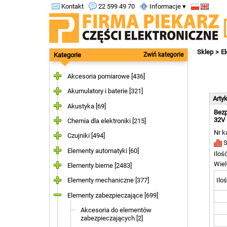
Kontakt
22 599 49 70
Informacje ▾
Sklep
E
Kategorie
Zwiń kategorie
Akcesoria pomiarowe [436]
Akumulatory i baterie [321]
Arty
Akustyka [69]
Bezp
32V 
Chemia dla elektroniki [215]
Nr k
Czujniki [494]
S
Elementy automatyki [60]
Iloś
Wiel
Elementy bierne [2483]
Iloś
Elementy mechaniczne [377]
Elementy zabezpieczające [699]
Akcesoria do elementów
zabezpieczających [2]