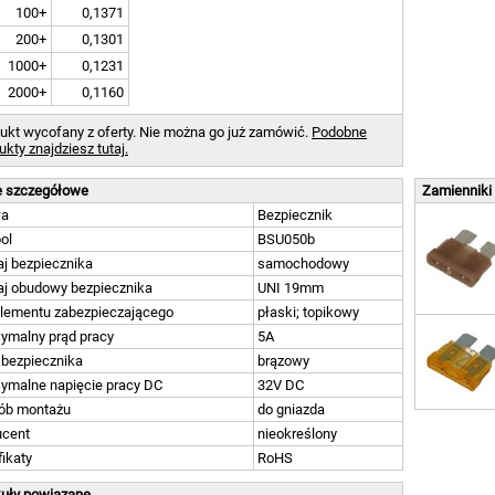
100+
0,1371
200+
0,1301
1000+
0,1231
2000+
0,1160
ukt wycofany z oferty. Nie można go już zamówić.
Podobne
ukty znajdziesz tutaj.
 szczegółowe
Zamienniki
wa
Bezpiecznik
ol
BSU050b
j bezpiecznika
samochodowy
aj obudowy bezpiecznika
UNI 19mm
elementu zabezpieczającego
płaski; topikowy
ymalny prąd pracy
5A
 bezpiecznika
brązowy
ymalne napięcie pracy DC
32V DC
ób montażu
do gniazda
ucent
nieokreślony
fikaty
RoHS
kuły powiązane