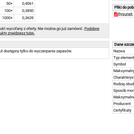
50+
0,4061
Pliki do po
100+
0,3850
Rysunek
1000+
0,3639
ukt wycofany z oferty. Nie można go już zamówić.
Podobne
ukty znajdziesz tutaj.
Dane szcz
uł dostępny tylko do wyczerpania zapasów.
Nazwa
Typ element
Symbol
Maksymalny
Charakterys
Rodzaj obud
Sposób mon
Maksymalne
Producent
Certyfikaty