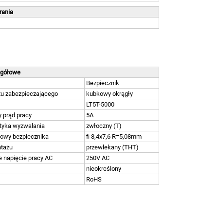
brania
egółowe
Bezpiecznik
u zabezpieczającego
kubkowy okrągły
LT5T-5000
 prąd pracy
5A
tyka wyzwalania
zwłoczny (T)
owy bezpiecznika
fi 8,4x7,6 R=5,08mm
tażu
przewlekany (THT)
 napięcie pracy AC
250V AC
nieokreślony
RoHS