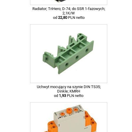
Radiator; TriHero; D-74; do SSR 1-fazowych;
2,1K/W
od
22,80
PLN netto
Uchwyt mocujący na szynie DIN TS35;
Dinkle; KMRH
od
1,93
PLN netto