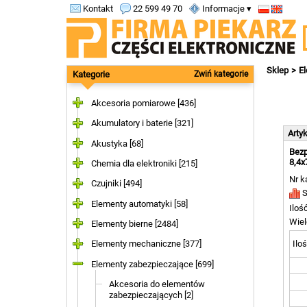
Kontakt
22 599 49 70
Informacje ▾
Sklep
E
Kategorie
Zwiń kategorie
Akcesoria pomiarowe [436]
Akumulatory i baterie [321]
Arty
Akustyka [68]
Bezp
8,4x
Chemia dla elektroniki [215]
Nr k
Czujniki [494]
S
Elementy automatyki [58]
Iloś
Wiel
Elementy bierne [2484]
Iloś
Elementy mechaniczne [377]
Elementy zabezpieczające [699]
Akcesoria do elementów
zabezpieczających [2]