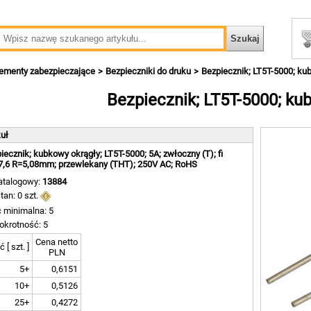
lementy zabezpieczające
Bezpieczniki do druku
Bezpiecznik; LT5T-5000; ku
Bezpiecznik; LT5T-5000; ku
kuł
iecznik; kubkowy okrągły; LT5T-5000; 5A; zwłoczny (T); fi
7,6 R=5,08mm; przewlekany (THT); 250V AC; RoHS
atalogowy:
13884
tan: 0 szt.
ć minimalna: 5
okrotność: 5
Cena netto
ć [ szt. ]
PLN
5+
0,6151
10+
0,5126
25+
0,4272